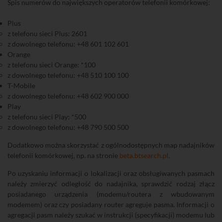
Spis numerów do największych operatorów telefonii komórkowej:
Plus
z telefonu sieci Plus: 2601
z dowolnego telefonu: +48 601 102 601
Orange
z telefonu sieci Orange: *100
z dowolnego telefonu: +48 510 100 100
T-Mobile
z dowolnego telefonu: +48 602 900 000
Play
z telefonu sieci Play: *500
z dowolnego telefonu: +48 790 500 500
Dodatkowo można skorzystać z ogólnodostępnych map nadajników
telefonii komórkowej, np. na stronie
beta.btsearch.pl
.
Po uzyskaniu informacji o lokalizacji oraz obsługiwanych pasmach
należy zmierzyć odległość do nadajnika, sprawdzić rodzaj złącz
posiadanego urządzenia (modemu/routera z wbudowanym
modemem) oraz czy posiadany router agreguje pasma. Informacji o
agregacji pasm należy szukać w instrukcji (specyfikacji) modemu lub