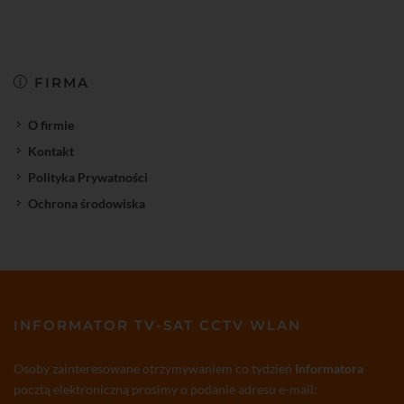
FIRMA
O firmie
Kontakt
Polityka Prywatności
Ochrona środowiska
INFORMATOR TV-SAT CCTV WLAN
Osoby zainteresowane otrzymywaniem co tydzień
Informatora
pocztą elektroniczną prosimy o podanie adresu e-mail: