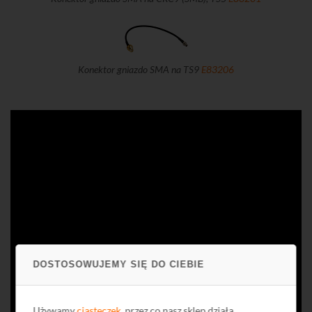
Konektor gniazdo SMA na TS9
E83206
DOSTOSOWUJEMY SIĘ DO CIEBIE
Używamy
ciasteczek
, przez co nasz sklep działa