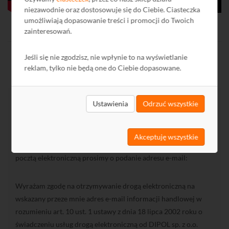
niezawodnie oraz dostosowuje się do Ciebie. Ciasteczka
umożliwiają dopasowanie treści i promocji do Twoich
zainteresowań.
Jeśli się nie zgodzisz, nie wpłynie to na wyświetlanie
reklam, tylko nie będą one do Ciebie dopasowane.
Ustawienia
Odrzuć wszystkie
Subskrypcja
Akceptuję wszystkie
Osoby zainteresowane otrzymywaniem co tydzień
Informatora
pocztą elektroniczną prosimy o podanie adresu e-mail:
Wyrażam zgodę na otrzymywanie drogą elektroniczną na
wskazany przeze mnie adres e-mail informacji handlowej w
rozumieniu art. 10 ust. 1 ustawy z dnia 18 lipca 2002 roku o
świadczeniu usług drogą elektroniczną od DIPOL sp. z o.o.