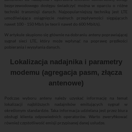
bezprzewodowego dostępu świadczyć można w oparciu o różne
techniki transmisji danych. Najpopularniejszą techniką jest LTE
umożliwiająca osiągnięcie realnych przepływności sięgających
nawet 100 - 150 Mb/s (w teorii nawet do 600 Mbit/s).
W artykule skupiono się głównie na dobraniu anteny poprawiającej
sygnał sieci LTE, który może wpłynąć na poprawę prędkości
pobierania i wysyłania danych.
Lokalizacja nadajnika i parametry
modemu (agregacja pasm, złącza
antenowe)
Podczas wyboru anteny należy uzyskać informację na temat
lokalizacji najbliższych nadajników emitujących sygnał w
określonym standardzie. Taka informacja udzielana jest przez biura
obsługi klienta odpowiednich operatorów. Warto zweryfikować
również częstotliwość emisji przypisanej danej usłudze.