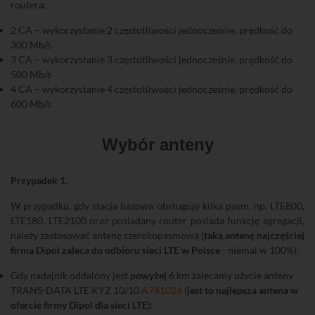
routera:
2 CA – wykorzystanie 2 częstotliwości jednocześnie, prędkość do
300 Mb/s
3 CA – wykorzystanie 3 częstotliwości jednocześnie, prędkość do
500 Mb/s
4 CA – wykorzystanie 4 częstotliwości jednocześnie, prędkość do
600 Mb/s
Wybór anteny
Przypadek 1.
W przypadku, gdy stacja bazowa obsługuje kilka pasm, np. LTE800,
LTE180, LTE2100 oraz posiadany router posiada funkcję agregacji,
należy zastosować antenę szerokopasmową (
taką antenę najczęściej
firma Dipol zaleca do odbioru sieci LTE w Polsce
- niemal w 100%).
Gdy nadajnik oddalony jest
powyżej
6 km zalecamy użycie anteny
TRANS-DATA LTE KYZ 10/10
A741024
(
jest to najlepsza antena w
ofercie firmy Dipol dla sieci LTE
):