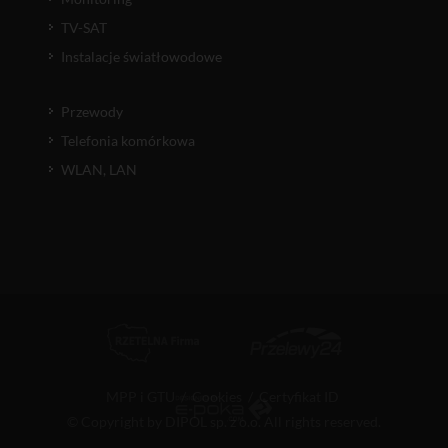
TV-SAT
Instalacje światłowodowe
Przewody
Telefonia komórkowa
WLAN, LAN
MPP i GTU
/
Cookies
/
Certyfikat ID
© Copyright by DIPOL sp. z o.o. All rights reserved.