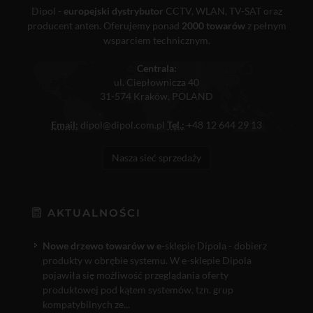
Dipol -
europejski dystrybutor
CCTV, WLAN, TV-SAT oraz
producent anten. Oferujemy ponad
2000 towarów
z pełnym
wsparciem technicznym.
Centrala:
ul. Ciepłownicza 40
31-574 Kraków, POLAND
Email:
dipol@dipol.com.pl
Tel.:
+48 12 644 29 13
Nasza sieć sprzedaży
AKTUALNOŚCI
Nowe drzewo towarów w e
-sklepie Dipola - dobierz
produkty w obrębie systemu. W e-sklepie Dipola
pojawiła się możliwość przeglądania oferty
produktowej pod kątem systemów, tzn. grup
kompatybilnych ze...