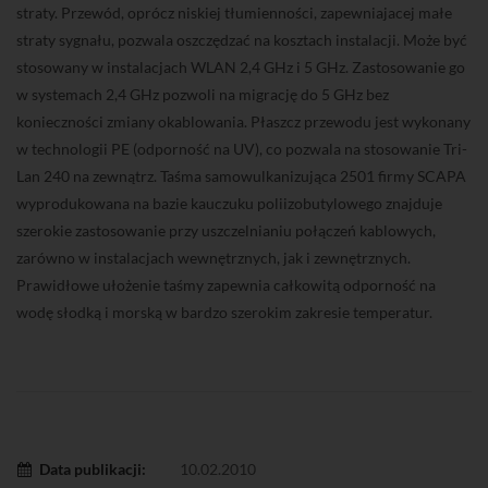
straty. Przewód, oprócz niskiej tłumienności, zapewniajacej małe
straty sygnału, pozwala oszczędzać na kosztach instalacji. Może być
stosowany w instalacjach WLAN 2,4 GHz i 5 GHz. Zastosowanie go
w systemach 2,4 GHz pozwoli na migrację do 5 GHz bez
konieczności zmiany okablowania. Płaszcz przewodu jest wykonany
w technologii PE (odporność na UV), co pozwala na stosowanie Tri-
Lan 240 na zewnątrz. Taśma samowulkanizująca 2501 firmy SCAPA
wyprodukowana na bazie kauczuku poliizobutylowego znajduje
szerokie zastosowanie przy uszczelnianiu połączeń kablowych,
zarówno w instalacjach wewnętrznych, jak i zewnętrznych.
Prawidłowe ułożenie taśmy zapewnia całkowitą odporność na
wodę słodką i morską w bardzo szerokim zakresie temperatur.
Data publikacji:
10.02.2010