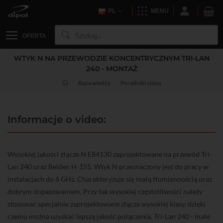
PL
MENU
OFERTA
WTYK N NA PRZEWODZIE KONCENTRYCZNYM TRI-LAN
240 - MONTAŻ
Baza wiedzy
Poradniki video
Informacje o video:
Wysokiej jakości złącze N E84130 zaprojektowane na przewód Tri-
Lan 240 oraz Belden H-155. Wtyk N przeznaczony jest do pracy w
instalacjach do 6 GHz. Charakteryzuje się małą tłumiennością oraz
dobrym dopasowaniem. Przy tak wysokiej częstotliwości należy
stosować specjalnie zaprojektowane złącza wysokiej klasy, dzięki
czemu można uzyskać lepszą jakość połączenia. Tri-Lan 240 - małe