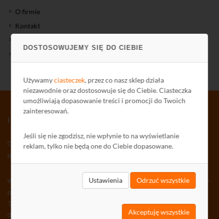
O firmie
Kontakt
Polityka Prywatności
DOSTOSOWUJEMY SIĘ DO CIEBIE
Ochrona środowiska
Używamy
ciasteczek
, przez co nasz sklep działa
niezawodnie oraz dostosowuje się do Ciebie. Ciasteczka
umożliwiają dopasowanie treści i promocji do Twoich
zainteresowań.
INFORMATOR TV-SAT CCTV WLAN
Jeśli się nie zgodzisz, nie wpłynie to na wyświetlanie
Osoby zainteresowane otrzymywaniem co tydzień
Informatora
reklam, tylko nie będą one do Ciebie dopasowane.
pocztą elektroniczną prosimy o podanie adresu e-mail:
Ustawienia
Odrzuć wszystkie
Wyrażam zgodę na otrzymywanie drogą elektroniczną na wskazany
przeze mnie adres e-mail informacji handlowej w rozumieniu art.
10 ust. 1 ustawy z dnia 18 lipca 2002 roku o świadczeniu usług
Akceptuję wszystkie
drogą elektroniczną od DIPOL sp. z o.o. (dawniej: DIPOL