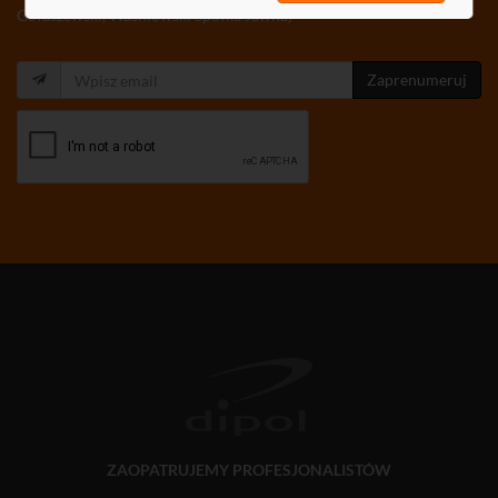
Gołaszewski, Waśniowski Spółka Jawna)
Zaprenumeruj
ZAOPATRUJEMY PROFESJONALISTÓW