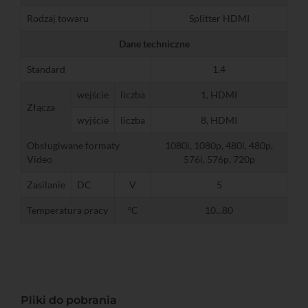
Rodzaj towaru
Splitter HDMI
Dane techniczne
Standard
1.4
wejście
liczba
1, HDMI
Złącza
wyjście
liczba
8, HDMI
Obsługiwane formaty
1080i, 1080p, 480i, 480p,
Video
576i, 576p, 720p
Zasilanie
DC
V
5
Temperatura pracy
ºC
10...80
Pliki do pobrania