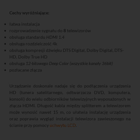
Cechy wyróżniające:
łatwa instalacja
rozprowadzenie sygnału do
8
telewizorów
obsługa standardu
HDMI 1.4
obsługa rozdzielczość 4k
obsługa kompresji dźwięku DTS Digital, Dolby Digital, DTS-
HD, Dolby True HD
obsługa
12-bitowego Deep Color (wszystkie kanały 36bit)
pozłacane złącza
Urządzanie doskonale nadaje się do podłączenia urządzenia
HD (tunera satelitarnego, odtwarzacza DVD, komputera,
konsoli) do wielu odbiorników telewizyjnych wyposażonych w
złącza HDMI. Długość kabla między splitterem a telewizorem
może wynosić nawet 15 m, co ułatwia instalację urządzenia
oraz poprawia wygląd instalacji telewizora zawieszonego na
ścianie przy pomocy
uchwytu LCD
.