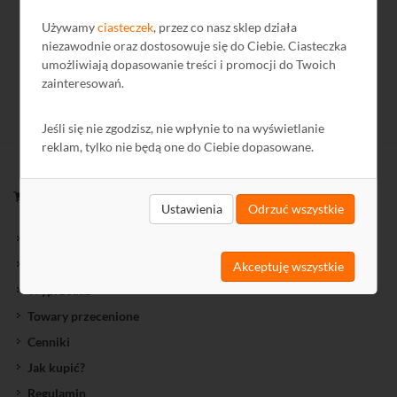
Używamy
ciasteczek
, przez co nasz sklep działa
niezawodnie oraz dostosowuje się do Ciebie. Ciasteczka
umożliwiają dopasowanie treści i promocji do Twoich
zainteresowań.
Jeśli się nie zgodzisz, nie wpłynie to na wyświetlanie
reklam, tylko nie będą one do Ciebie dopasowane.
ZAKUPY
Ustawienia
Odrzuć wszystkie
Nowości oferty
Oferty Specjalne
Akceptuję wszystkie
Wyprzedaż
Towary przecenione
Cenniki
Jak kupić?
Regulamin