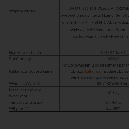
Uwaga: Wyjście VGA/DVI pozwala
Wyjście wideo
wyświetlenie obrazu z 4 kamer Sunell 
w rozdzielczości Full HD. Aby uzyskać
większej ilości kamer należy zmn
wyświetlania klatek obrazu lub 
Napięcie zasilania
100 - 240V AC
Pobór mocy
400W
Po wprowadzeniu ilości kamer i para
Kalkulator doboru kamer
obrazu,
kalkulator
podaje obciąż
generowany ruch w sieci oraz cza
Wymiary (WxSxG)
88 x482 x 583 m
Masa (bez dysków
10.6 kg
twardych)
Temperatura pracy
0 ... 40°C
Wilgotność
5 ... 95%