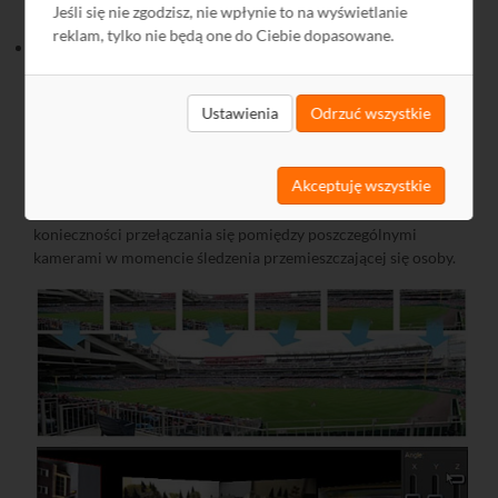
Jeśli się nie zgodzisz, nie wpłynie to na wyświetlanie
reklam, tylko nie będą one do Ciebie dopasowane.
Technologia NUUO Image Fusion – łączenie obrazu z 10
kamer stacjonarnych w widok panoramiczny, umożliwiając
całościowy pogląd na otoczenie.
Funkcja NUUO Fusion
Ustawienia
Odrzuć wszystkie
umożliwia dostosowywanie widoków z poszczególnych kamer
(zmieniając ich wielkość oraz kąt widzenia) i łączenie ich w
jeden spójny obraz, bez zjawiska tzw. "martwych pól". Dzięki
Akceptuję wszystkie
tej funkcjonalności możliwe jest utworzenie monitoringu
stadionu, parkingu, ulicy, magazynu czy długiego korytarza bez
konieczności przełączania się pomiędzy poszczególnymi
kamerami w momencie śledzenia przemieszczającej się osoby.