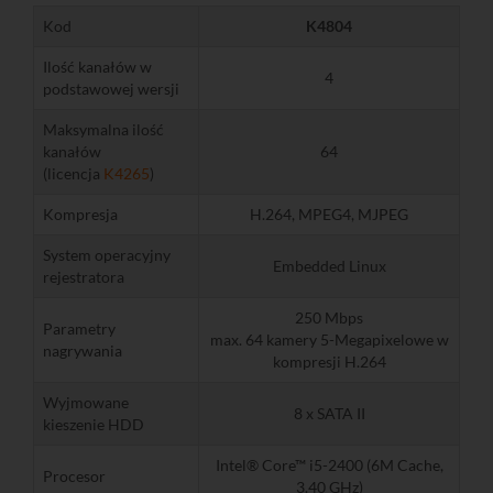
Kod
K4804
Ilość kanałów w
4
podstawowej wersji
Maksymalna ilość
kanałów
64
(licencja
K4265
)
Kompresja
H.264, MPEG4, MJPEG
System operacyjny
Embedded Linux
rejestratora
250 Mbps
Parametry
max. 64 kamery 5-Megapixelowe w
nagrywania
kompresji H.264
Wyjmowane
8 x SATA II
kieszenie HDD
Intel® Core™ i5-2400 (6M Cache,
Procesor
3.40 GHz)