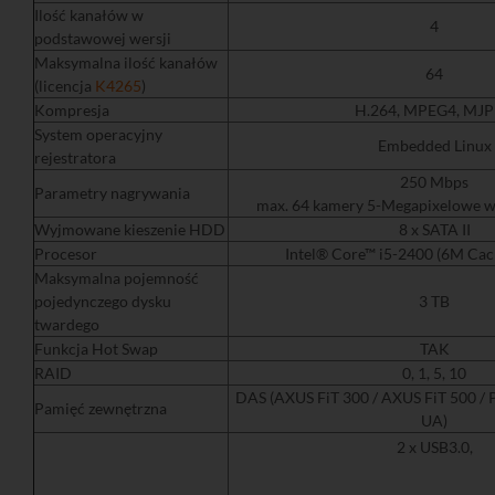
Ilość kanałów w
4
podstawowej wersji
Maksymalna ilość kanałów
64
(licencja
K4265
)
Kompresja
H.264, MPEG4, MJ
System operacyjny
Embedded Linux
rejestratora
250 Mbps
Parametry nagrywania
max. 64 kamery 5-Megapixelowe w
Wyjmowane kieszenie HDD
8 x SATA II
Procesor
Intel® Core™ i5-2400 (6M Cac
Maksymalna pojemność
pojedynczego dysku
3 TB
twardego
Funkcja Hot Swap
TAK
RAID
0, 1, 5, 10
DAS (AXUS FiT 300 / AXUS FiT 500 
Pamięć zewnętrzna
UA)
2 x USB3.0,