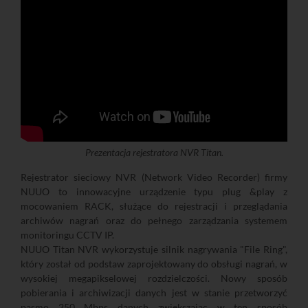
Prezentacja rejestratora NVR Titan.
Rejestrator sieciowy NVR (Network Video Recorder) firmy
NUUO to innowacyjne urządzenie typu plug &play z
mocowaniem RACK, służące do rejestracji i przeglądania
archiwów nagrań oraz do pełnego zarządzania systemem
monitoringu CCTV IP.
NUUO Titan NVR wykorzystuje silnik nagrywania "File Ring",
który został od podstaw zaprojektowany do obsługi nagrań, w
wysokiej megapikselowej rozdzielczości. Nowy sposób
pobierania i archiwizacji danych jest w stanie przetworzyć
pasmo 250 Mbps danych zwiększając w ten sposób