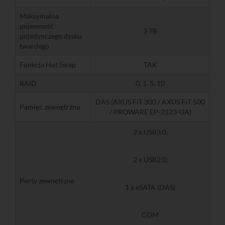
Maksymalna
pojemność
3 TB
pojedynczego dysku
twardego
Funkcja Hot Swap
TAK
RAID
0, 1, 5, 10
DAS (AXUS FiT 300 / AXUS FiT 500
Pamięć zewnętrzna
/ PROWARE EP-2123-UA)
2 x USB3.0,
2 x USB2.0,
Porty zewnętrzne
1 x eSATA (DAS)
COM