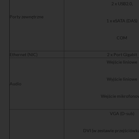
2 x USB2.0,
Porty zewnętrzne
1 x eSATA (DAS)
COM
Ethernet (NIC)
2 x Port Gigabit
Wejście liniowe
Wyjście liniowe
Audio
Wejście mikrofono
VGA (D-sub)
DVI (w zestawie przejściów