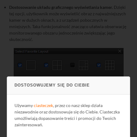
Dostosowanie układu graficznego wyświetlania kamer.
Dzięki
tej opcji, użytkownik może wyświetlić obraz z najważniejszych
kamer w dużych oknach, a z urządzeń pobocznych w
mniejszych. Taka funkcjonalność znacząco ułatwia obserwację
monitorowanego obszaru jednocześnie zwiększając jego
skuteczność.
DOSTOSOWUJEMY SIĘ DO CIEBIE
Używamy
ciasteczek
, przez co nasz sklep działa
niezawodnie oraz dostosowuje się do Ciebie. Ciasteczka
umożliwiają dopasowanie treści i promocji do Twoich
zainteresowań.