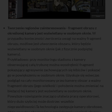
Tworzenie regionów zainteresowania - fragment obrazu z
określonej kamery jest wyświetlany w osobnym oknie.
W
przypadku konieczności zwrócenia uwagi na ważny fragment
obrazu, możliwe jest utworzenie obszaru, który będzie
wyświetlany w osobnym oknie (jak z fizycznie podpiętej
kamery).
Przykładowo: przy monitoringu stadionu z kamery
obserwującej całą trybunę można wyodrębnić fragment
pokazujący agresywnie zachowujących się kibiców i pokazać
go w powiększeniu w osobnym oknie. Uzyskuje się wówczas
podgląd na cały monitorowany przez kamerę obszar a ważny
fragment obrazu (jego wielkość i położenie można zmieniać na
bieżąco) tej kamery jest wyświetlany w osobnym oknie.
Powyższe rozwiązanie znacząco ułatwia pracę operatorowi,
który dużo szybciej może dostrzec wszelkie
nieprawidłowości.Ta technologia zastępuje kamery obrotowe,
gdzie operator obserwując w powiększeniu wycinek obszaru