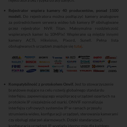
rejestratora bez ryzyka utraty danych.
Rejestrator wspiera kamery 40 producentów, ponad 1100
modeli.
Do rejestratora można podłączyć kamery analogowe
za pośrednictwem serwera wideo lub kamery IP obsługiwane
przez rejestrator NVR Titan. Maksymalna rozdzielczość
wspieranych kamer to 10MPix! Wspierane są między innymi
kamery ACTi, Hikvision, Pixord, Sunell. Pełna lista
obsługiwanych urządzeń znajduje się
tutaj
.
Kompatybilność z protokołem Onvif.
Jest to stowarzyszenie
branżowe mające na celu rozwój globalnego standardu
interfejsu, zapewniającego współpracę urządzeń opartych na
protokole IP niezależnie od marki. ONVIF normalizuje
interfejsy cyfrowych systemów IP w ramach przesyłu
strumienia wideo, konfiguracji urządzeń, sterowania kamerami
czy obsługi zdarzeń alarmowych. Dzięki standaryzacji,
konfiguracja urządzeń IP wygląda identycznie dla każdego