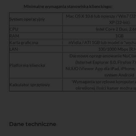
Minimalne wymagania stanowiska klienckiego:
Mac OS X 10.6 lub nowszy / Win7 (32 
System operacyjny
XP (32-bit)
CPU
Intel Core 2 Duo, 2.
RAM
1GB
Karta graficzna
nVidia / ATI 1GB lub model o "wyż
LAN
100/1000 Mbps (RJ
Darmowe oprogramowanie NuClien
(Internet Explorer 8.0, Firefox 7
Platforma kliencka
NUUO iViewer App dla iPad, iPhone, 
system Android
Wymagania sprzętowe komputera k
Kalkulator sprzętowy
określonej ilości kamer można 
Dane techniczne