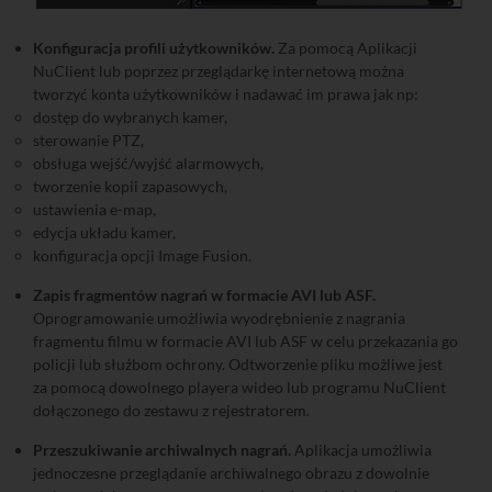
Konfiguracja profili użytkowników.
Za pomocą Aplikacji
NuClient lub poprzez przeglądarkę internetową można
tworzyć konta użytkowników i nadawać im prawa jak np:
dostęp do wybranych kamer,
sterowanie PTZ,
obsługa wejść/wyjść alarmowych,
tworzenie kopii zapasowych,
ustawienia e-map,
edycja układu kamer,
konfiguracja opcji Image Fusion.
Zapis fragmentów nagrań w formacie AVI lub ASF.
Oprogramowanie umożliwia wyodrębnienie z nagrania
fragmentu filmu w formacie AVI lub ASF w celu przekazania go
policji lub służbom ochrony. Odtworzenie pliku możliwe jest
za pomocą dowolnego playera wideo lub programu NuClient
dołączonego do zestawu z rejestratorem.
Przeszukiwanie archiwalnych nagrań.
Aplikacja umożliwia
jednoczesne przeglądanie archiwalnego obrazu z dowolnie