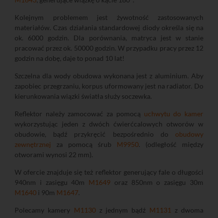
Kolejnym problemem jest żywotność zastosowanych
materiałów. Czas działania standardowej diody określa się na
ok. 6000 godzin. Dla porównania, matryca jest w stanie
pracować przez ok. 50000 godzin. W przypadku pracy przez 12
godzin na dobę, daje to ponad 10 lat!
Szczelna dla wody obudowa wykonana jest z aluminium. Aby
zapobiec przegrzaniu, korpus uformowany jest na radiator. Do
kierunkowania wiązki światła służy soczewka.
Reflektor należy zamocować za pomocą
uchwytu do kamer
wykorzystując jeden z dwóch ćwierćcalowych otworów w
obudowie, bądź przykręcić bezpośrednio do
obudowy
zewnętrznej
za pomocą śrub
M9950
. (odległość między
otworami wynosi 22 mm).
W ofercie znajduje się też reflektor generujący fale o długości
940nm i zasięgu 40m
M1649
oraz 850nm o zasięgu 30m
M1640
i 90m
M1647
.
Polecamy kamery
M1130
z jednym bądź
M1131
z dwoma