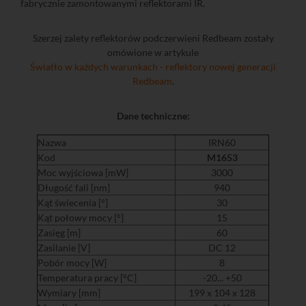
fabrycznie zamontowanymi reflektorami IR.
Szerzej zalety reflektorów podczerwieni Redbeam zostały
omówione w artykule
Światło w każdych warunkach - reflektory nowej generacji
Redbeam
.
Dane techniczne:
Nazwa
IRN60
Kod
M1653
Moc wyjściowa [mW]
3000
Długość fali [nm]
940
Kąt świecenia [°]
30
Kąt połowy mocy [°]
15
Zasięg [m]
60
Zasilanie [V]
DC 12
Pobór mocy [W]
8
Temperatura pracy [°C]
-20... +50
Wymiary [mm]
199 x 104 x 128