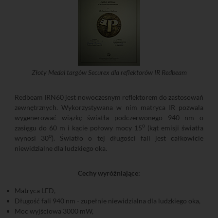
Złoty Medal targów Securex dla reflektorów IR Redbeam
Redbeam IRN60 jest nowoczesnym reflektorem do zastosowań
zewnętrznych. Wykorzystywana w nim matryca IR pozwala
wygenerować wiązkę światła podczerwonego 940 nm o
o
zasięgu do 60 m i kącie połowy mocy 15
(kąt emisji światła
o
wynosi 30
). Światło o tej długości fali jest całkowicie
niewidzialne dla ludzkiego oka.
Cechy wyróżniające:
Matryca LED,
Długość fali 940 nm - zupełnie niewidzialna dla ludzkiego oka,
Moc wyjściowa 3000 mW,