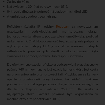
Zasięg do 60 m,
o
o
Kąt świecenia
30
(kąt połowy mocy 15
),
8- krotnie dłuższa żywotność niż tradycyjnych diod LED,
Aluminiowa obudowa zewnętrzna.
Reflektory światła IR rodziny
Redbeam
są nowoczesnym
urządzeniami podświetlającymi monitorowany obszar
jednorodnym światłem w podczerwieni, umożliwiając podgląd
na kamerach CCTV. Nowoczesność tego rozwiązania polega na
wykorzystaniu matrycy LED (a nie jak w konwencjonalnych
reflektorach pojedynczych diod) i ukształtowaniu kąta
świecenia za pomocą soczewki lub zespołu soczewek.
Do efektywnego użycia reflektora podczerwieni pracującego w
paśmie 940 nm wymagane jest użycie kamery, która jest czuła
na promieniowanie o tej długości fali. Przykładem są kamery
oparte o przetwornik Sony Exview. Jak widać z wykresu
poniżej, czułość takiego przetwornika jest wyższa, szczególnie
dla fali o długości w okolicach 950 nm. Dla uzyskania
najlepszego efektu kamera powinna być wyposażona w
mechaniczny filtr podczerwieni (ICR).