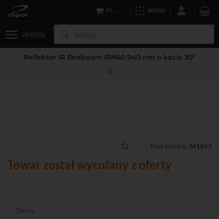
PL
MENU
OFERTA
Reflektor IR Redbeam IRN60 940 nm o kącie 30°
Kod towaru:
M1653
Towar został wycofany z oferty
Oferta: