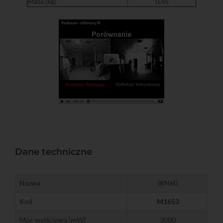
Masa [kg]
0,45
Dane techniczne
Nazwa
IRN60
Kod
M1653
Moc wyjściowa [mW]
3000