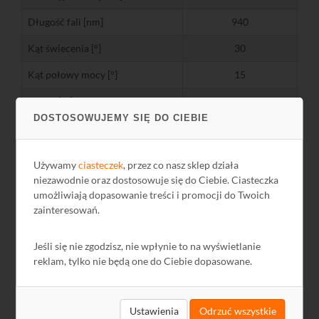
Długość fali [nm]
940
Kąt świecenia [°]
30
Kąt połowy mocy [°]
15
Zasięg [m]
60
DOSTOSOWUJEMY SIĘ DO CIEBIE
Zasilanie [V]
DC 12
Pobór mocy [W]
8
Używamy
ciasteczek
, przez co nasz sklep działa
niezawodnie oraz dostosowuje się do Ciebie. Ciasteczka
Temperatura pracy [°C]
-20... +50
umożliwiają dopasowanie treści i promocji do Twoich
Wymiary [mm]
199 x 104 x 128
zainteresowań.
Masa [kg]
0,45
Jeśli się nie zgodzisz, nie wpłynie to na wyświetlanie
reklam, tylko nie będą one do Ciebie dopasowane.
Ustawienia
Odrzuć wszystkie
Pliki do pobrania