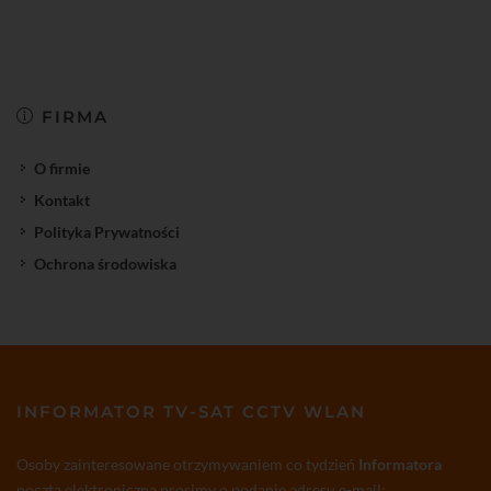
FIRMA
O firmie
Kontakt
Polityka Prywatności
Ochrona środowiska
INFORMATOR TV-SAT CCTV WLAN
Osoby zainteresowane otrzymywaniem co tydzień
Informatora
pocztą elektroniczną prosimy o podanie adresu e-mail: