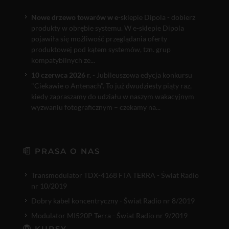
Nowe drzewo towarów w e
-sklepie Dipola - dobierz
produkty w obrębie systemu. W e-sklepie Dipola
pojawiła się możliwość przeglądania oferty
produktowej pod kątem systemów, tzn. grup
kompatybilnych ze...
10 czerwca 2026 r.
- Jubileuszowa edycja konkursu
"Ciekawie o Antenach". To już dwudziesty piąty raz,
kiedy zapraszamy do udziału w naszym wakacyjnym
wyzwaniu fotograficznym – czekamy na...
PRASA O NAS
Transmodulator TDX-4168 FTA TERRA - Świat Radio
nr 10/2019
Dobry kabel koncentryczny - Świat Radio nr 8/2019
Modulator MI520P Terra - Świat Radio nr 9/2019
KURSY