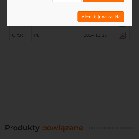
Nazwa
Język
Rozmiar
Data
Akceptuję wszystkie
CE
PL
143,56 KB
2012-12-13
GPSR
PL
-
2024-12-13
Produkty
powiązane