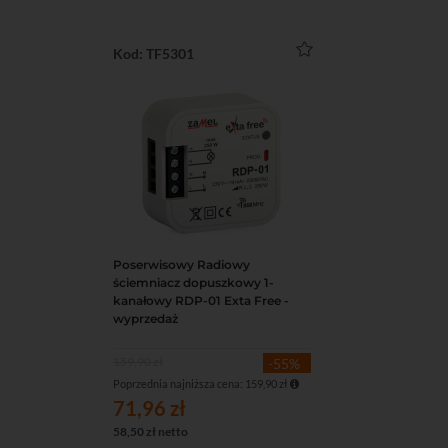
Kod: TF5301
Poserwisowy Radiowy
Do koszyka
Podgląd
ściemniacz dopuszkowy 1-
kanałowy RDP-01 Exta Free -
wyprzedaż
159,90 zł
-55%
Poprzednia najniższa cena: 159,90 zł
71,96 zł
58,50 zł netto