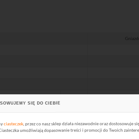
Gniazd
MHz
SOWUJEMY SIĘ DO CIEBIE
my
ciasteczek
, przez co nasz sklep działa niezawodnie oraz dostosowuje si
 Ciasteczka umożliwiają dopasowanie treści i promocji do Twoich zainter
lny prąd
A