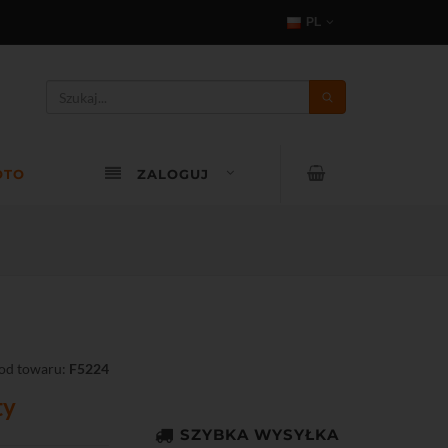
PL
OTO
ZALOGUJ
od towaru:
F5224
ty
SZYBKA WYSYŁKA