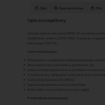
Opis
Dane techniczne
Pliki
Opis szczegółowy
Gniazdo zdalnie sterowane RWG-01 umożliwia podłą
nadajników systemu EXTA FREE. Instalacja urządzeni
sieciowego 230V AC.
Cechy wyróżniające:
Współpraca z nadajnikami bezprzewodowego system
Sterowanie pracą oświetlenia, ogrzewania, itp;
Łatwy montaż bezpośrednio w gnieździe wtyczkowym
5 trybów pracy: załączenie, wyłączenie, tryb monostab
Duży zasięg działania (do 300m),
Sygnalizacja optyczna stanu przekaźnika,
Niski pobór mocy, możliwość pracy ciągłej.
Przykładowe zastosowanie: