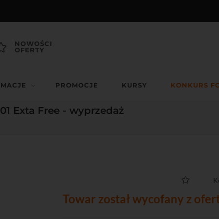
NOWOŚCI
OFERTY
RMACJE
PROMOCJE
KURSY
KONKURS F
1 Exta Free - wyprzedaż
K
Towar został wycofany z ofer