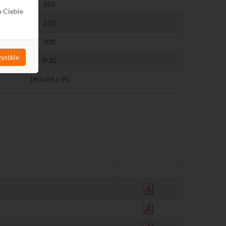
250
o Ciebie
230
300
ystkie
IP20
160 x66 x 90