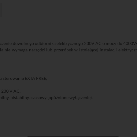
czenie dowolnego odbiornika elektrycznego 230V AC o mocy do 4000V
a nie wymaga narzędzi lub przeróbek w istniejącej instalacji elektryc
u sterowania EXTA FREE,
 230 V AC,
ilny, bistabilny, czasowy (opóźnione wyłączenie),