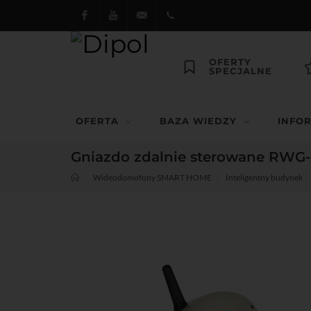
Facebook
Youtube
dipol@dipol.com.pl
+48
OFERTY
SPECJALNE
12
644
OFERTA
BAZA WIEDZY
INFO
29 13
Gniazdo zdalnie sterowane RWG-0
Wideodomofony SMART HOME
Inteligentny budynek