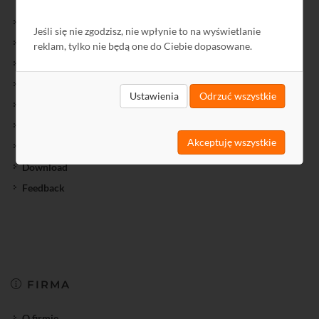
Nowości Biblioteki
Jeśli się nie zgodzisz, nie wpłynie to na wyświetlanie
Biblioteka
reklam, tylko nie będą one do Ciebie dopasowane.
Kursy
Informator
Ustawienia
Odrzuć wszystkie
Archiwum Informatora
Schematy
Akceptuję wszystkie
SatNet
Download
Feedback
FIRMA
O firmie