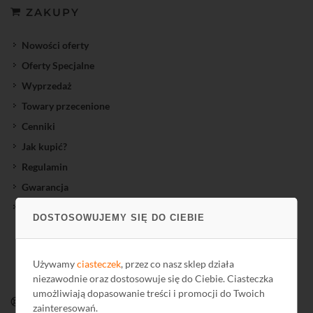
ZAKUPY
Nowości oferty
Oferty Specjalne
Wyprzedaż
Towary przecenione
Cenniki
Jak kupić?
Regulamin
Gwarancja
Reklamacje
DOSTOSOWUJEMY SIĘ DO CIEBIE
Używamy
ciasteczek
, przez co nasz sklep działa
niezawodnie oraz dostosowuje się do Ciebie. Ciasteczka
umożliwiają dopasowanie treści i promocji do Twoich
WSPARCIE
zainteresowań.