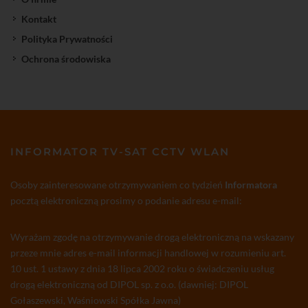
Kontakt
Polityka Prywatności
Ochrona środowiska
INFORMATOR TV-SAT CCTV WLAN
Osoby zainteresowane otrzymywaniem co tydzień
Informatora
pocztą elektroniczną prosimy o podanie adresu e-mail:
Wyrażam zgodę na otrzymywanie drogą elektroniczną na wskazany
przeze mnie adres e-mail informacji handlowej w rozumieniu art.
10 ust. 1 ustawy z dnia 18 lipca 2002 roku o świadczeniu usług
drogą elektroniczną od DIPOL sp. z o.o. (dawniej: DIPOL
Gołaszewski, Waśniowski Spółka Jawna)