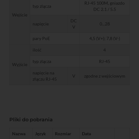
RJ-45 100M, gniazdo
typ zlącza
DC 2.1 / 5.5
Wejście
DC
napięcie
0...28
V
pary PoE
4,5 (V+); 7,8 (V-)
ilość
4
typ zlącza
RJ-45
Wyjście
napięcie na
V
zgodne z wejściowym
złączu RJ-45
Pliki do pobrania
Nazwa
Język
Rozmiar
Data