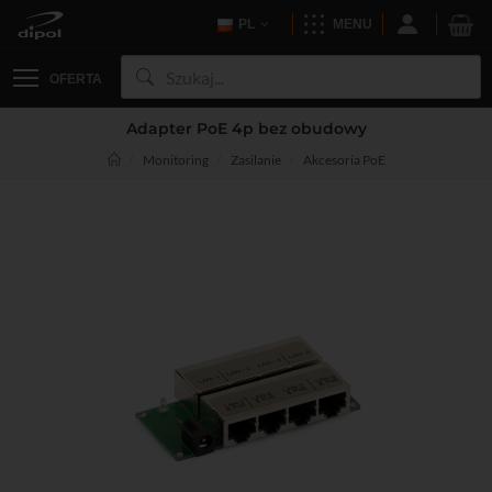
PL
MENU
OFERTA
Adapter PoE 4p bez obudowy
Monitoring
Zasilanie
Akcesoria PoE