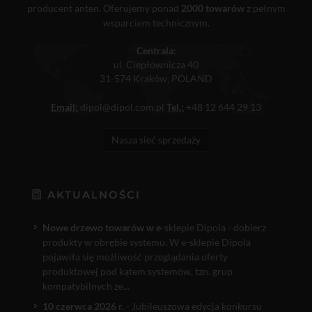
producent anten. Oferujemy ponad
2000 towarów
z pełnym
wsparciem technicznym.
Centrala:
ul. Ciepłownicza 40
31-574 Kraków, POLAND
Email:
dipol@dipol.com.pl
Tel.:
+48 12 644 29 13
Nasza sieć sprzedaży
AKTUALNOŚCI
Nowe drzewo towarów w e
-sklepie Dipola - dobierz
produkty w obrębie systemu. W e-sklepie Dipola
pojawiła się możliwość przeglądania oferty
produktowej pod kątem systemów, tzn. grup
kompatybilnych ze...
10 czerwca 2026 r.
- Jubileuszowa edycja konkursu