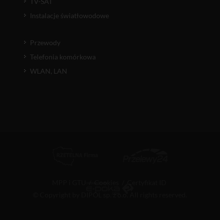
TV-SAT
Instalacje światłowodowe
Przewody
Telefonia komórkowa
WLAN, LAN
MPP i GTU
/
Cookies
/
Certyfikat ID
© Copyright by DIPOL sp. z o.o. All rights reserved.