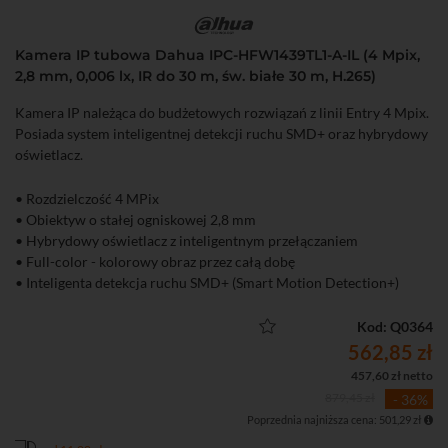
Kamera IP tubowa Dahua IPC-HFW1439TL1-A-IL (4 Mpix,
2,8 mm, 0,006 lx, IR do 30 m, św. białe 30 m, H.265)
Kamera IP należąca do budżetowych rozwiązań z linii Entry 4 Mpix.
Posiada system inteligentnej detekcji ruchu SMD+ oraz hybrydowy
oświetlacz.
• Rozdzielczość 4 MPix
• Obiektyw o stałej ogniskowej 2,8 mm
• Hybrydowy oświetlacz z inteligentnym przełączaniem
• Full-color - kolorowy obraz przez całą dobę
• Inteligenta detekcja ruchu SMD+ (Smart Motion Detection+)
• Wbudowany mikrofon
• Funkcje obrazu: WDR 120 dB, 3D-DNR, ROI, BLC, HLC, tryb
Kod: Q0364
korytarzowy
562,85 zł
457,60 zł netto
879,45 zł
- 36%
Poprzednia najniższa cena: 501,29 zł