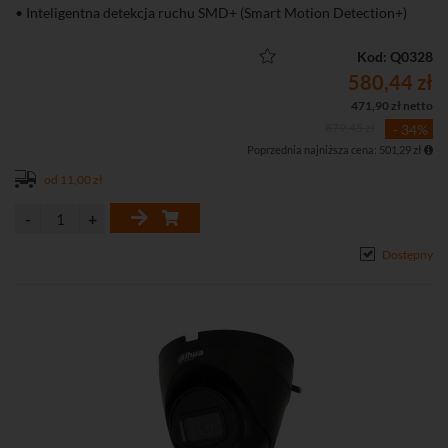
• Inteligentna detekcja ruchu SMD+ (Smart Motion Detection+)
• Wbudowany mikrofon
• Funkcje obrazu: WDR 120 dB, 3D-DNR, ROI, BLC, HLC
Kod: Q0328
580,44 zł
471,90 zł netto
879,45 zł
- 34%
Poprzednia najniższa cena: 501,29 zł
od 11,00 zł
Dostępny