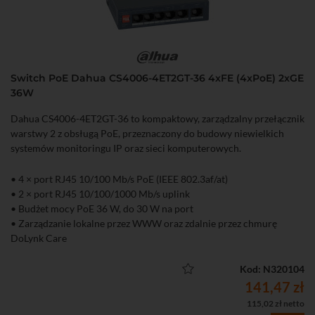
Switch PoE Dahua CS4006-4ET2GT-36 4xFE (4xPoE) 2xGE
36W
Dahua CS4006-4ET2GT-36 to kompaktowy, zarządzalny przełącznik
warstwy 2 z obsługą PoE, przeznaczony do budowy niewielkich
systemów monitoringu IP oraz sieci komputerowych.
• 4 × port RJ45 10/100 Mb/s PoE (IEEE 802.3af/at)
• 2 × port RJ45 10/100/1000 Mb/s uplink
• Budżet mocy PoE 36 W, do 30 W na port
• Zarządzanie lokalne przez WWW oraz zdalnie przez chmurę
DoLynk Care
• Tryb Extend – transmisja PoE do 250 m (10 Mb/s)
• Funkcja PoE Watchdog automatycznie restartująca zawieszone
Kod: N320104
urządzenia PoE
141,47 zł
• Obsługa IEEE 802.1Q VLAN, LLDP, Port Isolation, Port Mirroring
115,02 zł netto
i Loop Prevention