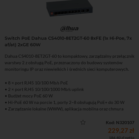
Switch PoE Dahua CS4010-8ET2GT-60 8xFE (1x Hi-Poe, 7x
af/at) 2xGE 60W
Dahua CS4010-8ET2GT-60 to kompaktowy, zarządzalny przełącznik
warstwy 2 z obsługą PoE, przeznaczony do budowy systemów
monitoringu IP oraz niewielkich i średnich sieci komputerowych.
• 8 × port RJ45 10/100 Mb/s PoE
• 2 × port RJ45 10/100/1000 Mb/s uplink
• Budżet mocy PoE 60 W
• Hi-PoE 60 W na porcie 1, porty 2–8 obsługują PoE+ do 30 W
• Zarządzanie lokalne (WWW), aplikacja mobilna oraz chmura
DoLynk Care
• Tryb Extend – transmisja PoE do 250 m (10 Mb/s)
Kod: N320107
• Funkcja PoE Watchdog automatycznie restartująca zawieszone
229,27 zł
urządzenia PoE
186,40 zł netto