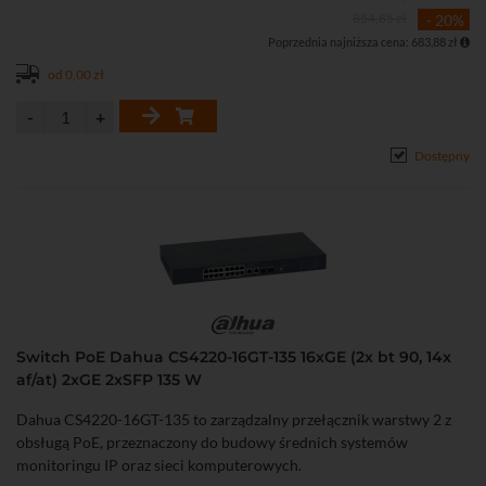
urządzenia PoE
854,85 zł
- 20%
• Obsługa VLAN, Port Isolation, Port Mirroring, LLDP oraz
Poprzednia najniższa cena: 683,88 zł
ochrony przed pętlami sieciowymi
• Metalowa obudowa przystosowana do montażu w szafie rack 19"
od 0,00 zł
Dostępny
Switch PoE Dahua CS4220-16GT-135 16xGE (2x bt 90, 14x
af/at) 2xGE 2xSFP 135 W
Dahua CS4220-16GT-135 to zarządzalny przełącznik warstwy 2 z
obsługą PoE, przeznaczony do budowy średnich systemów
monitoringu IP oraz sieci komputerowych.