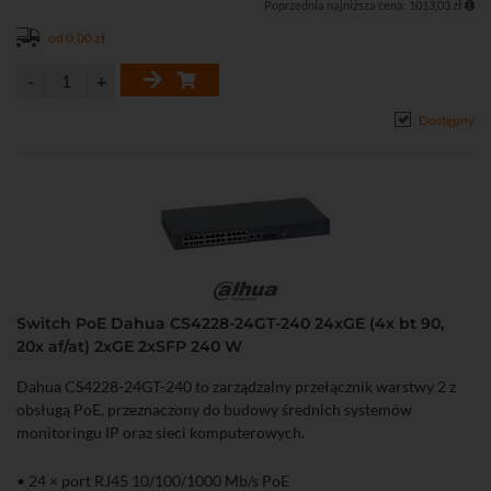
Poprzednia najniższa cena: 1013,03 zł
• Obsługa VLAN, Port Isolation, Port Mirroring, LLDP oraz
ochrony przed pętlami sieciowymi
od 0,00 zł
• Metalowa obudowa przystosowana do montażu w szafie rack 19"
Dostępny
Switch PoE Dahua CS4228-24GT-240 24xGE (4x bt 90,
20x af/at) 2xGE 2xSFP 240 W
Dahua CS4228-24GT-240 to zarządzalny przełącznik warstwy 2 z
obsługą PoE, przeznaczony do budowy średnich systemów
monitoringu IP oraz sieci komputerowych.
• 24 × port RJ45 10/100/1000 Mb/s PoE