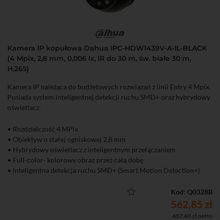
Kamera IP kopułowa Dahua IPC-HDW1439V-A-IL-BLACK
(4 Mpix, 2,8 mm, 0,006 lx, IR do 30 m, św. białe 30 m,
H.265)
Kamera IP należąca do budżetowych rozwiązań z linii Entry 4 Mpix.
Posiada system inteligentnej detekcji ruchu SMD+ oraz hybrydowy
oświetlacz.
• Rozdzielczość 4 MPix
• Obiektyw o stałej ogniskowej 2,8 mm
• Hybrydowy oświetlacz z inteligentnym przełączaniem
• Full-color- kolorowy obraz przez całą dobę
• Inteligentna detekcja ruchu SMD+ (Smart Motion Detection+)
• Wbudowany mikrofon
• Funkcje obrazu: WDR 120 dB, 3D-DNR, ROI, BLC, HLC
Kod: Q0328B
562,85 zł
457,60 zł netto