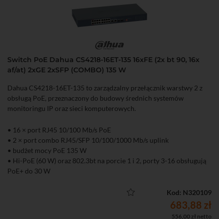
Switch PoE Dahua CS4218-16ET-135 16xFE (2x bt 90, 16x
af/at) 2xGE 2xSFP (COMBO) 135 W
Dahua CS4218-16ET-135 to zarządzalny przełącznik warstwy 2 z
obsługą PoE, przeznaczony do budowy średnich systemów
monitoringu IP oraz sieci komputerowych.
• 16 × port RJ45 10/100 Mb/s PoE
• 2 × port combo RJ45/SFP 10/100/1000 Mb/s uplink
• budżet mocy PoE 135 W
• Hi-PoE (60 W) oraz 802.3bt na porcie 1 i 2, porty 3-16 obsługują
PoE+ do 30 W
• Zarządzanie lokalne (WWW), aplikacja mobilna oraz chmura
DoLynk Care
Kod: N320109
• Tryb Extend – transmisja PoE do 250 m (10 Mb/s)
683,88 zł
• Funkcja PoE Watchdog automatycznie restartująca zawieszone
556,00 zł netto