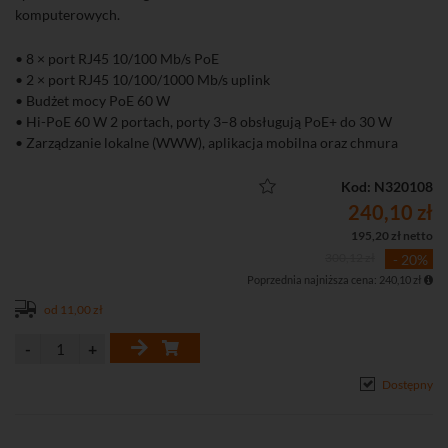
komputerowych.
• 8 × port RJ45 10/100 Mb/s PoE
• 2 × port RJ45 10/100/1000 Mb/s uplink
• Budżet mocy PoE 60 W
• Hi-PoE 60 W 2 portach, porty 3–8 obsługują PoE+ do 30 W
• Zarządzanie lokalne (WWW), aplikacja mobilna oraz chmura
DoLynk Care
• Tryb Extend – transmisja PoE do 250 m (10 Mb/s)
Kod: N320108
• Funkcja PoE Watchdog automatycznie restartująca zawieszone
240,10 zł
urządzenia PoE
195,20 zł netto
• Obsługa VLAN, Port Isolation, Port Mirroring, LLDP oraz
300,12 zł
- 20%
ochrony przed pętlami sieciowymi
Poprzednia najniższa cena: 240,10 zł
• Metalowa obudowa przystosowana do montażu na biurku lub
ścianie.
od 11,00 zł
Dostępny