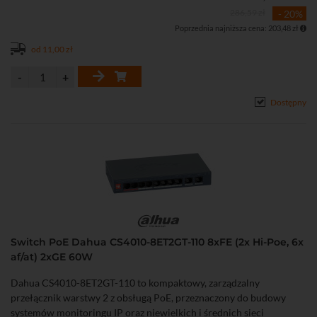
• Obsługa VLAN, Port Isolation, Port Mirroring, LLDP oraz
286,59 zł
- 20%
ochrony przed pętlami sieciowymi
Poprzednia najniższa cena: 203,48 zł
• Metalowa obudowa przystosowana do montażu na biurku lub
ścianie.
od 11,00 zł
Dostępny
Switch PoE Dahua CS4010-8ET2GT-110 8xFE (2x Hi-Poe, 6x
af/at) 2xGE 60W
Dahua CS4010-8ET2GT-110 to kompaktowy, zarządzalny
przełącznik warstwy 2 z obsługą PoE, przeznaczony do budowy
systemów monitoringu IP oraz niewielkich i średnich sieci