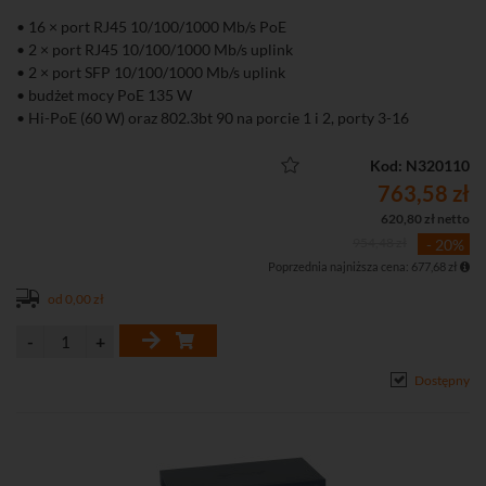
• 16 × port RJ45 10/100/1000 Mb/s PoE
• 2 × port RJ45 10/100/1000 Mb/s uplink
• 2 × port SFP 10/100/1000 Mb/s uplink
• budżet mocy PoE 135 W
• Hi-PoE (60 W) oraz 802.3bt 90 na porcie 1 i 2, porty 3-16
obsługują PoE+ do 30 W
• Zarządzanie lokalne (WWW), aplikacja mobilna oraz chmura
Kod: N320110
DoLynk Care
763,58 zł
• Tryb Extend – transmisja PoE do 250 m (10 Mb/s)
620,80 zł netto
• Funkcja PoE Watchdog automatycznie restartująca zawieszone
954,48 zł
- 20%
urządzenia PoE
Poprzednia najniższa cena: 677,68 zł
• Obsługa VLAN, Port Isolation, Port Mirroring, LLDP oraz
ochrony przed pętlami sieciowymi
od 0,00 zł
• Metalowa obudowa przystosowana do montażu w szafie rack 19"
Dostępny