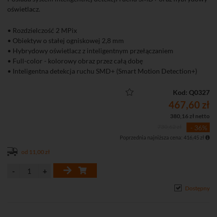
oświetlacz.
• Rozdzielczość 2 MPix
• Obiektyw o stałej ogniskowej 2,8 mm
• Hybrydowy oświetlacz z inteligentnym przełączaniem
• Full-color - kolorowy obraz przez całą dobę
• Inteligentna detekcja ruchu SMD+ (Smart Motion Detection+)
• Wbudowany mikrofon
• Funkcje obrazu: WDR 120 dB, 3D-DNR, ROI, BLC, HLC, tryb
Kod: Q0327
korytarzowy
467,60 zł
380,16 zł netto
730,62 zł
- 36%
Poprzednia najniższa cena: 416,45 zł
od 11,00 zł
Dostępny