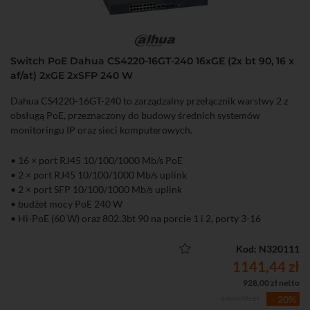
Switch PoE Dahua CS4220-16GT-240 16xGE (2x bt 90, 16 x
af/at) 2xGE 2xSFP 240 W
Dahua CS4220-16GT-240 to zarządzalny przełącznik warstwy 2 z
obsługą PoE, przeznaczony do budowy średnich systemów
monitoringu IP oraz sieci komputerowych.
• 16 × port RJ45 10/100/1000 Mb/s PoE
• 2 × port RJ45 10/100/1000 Mb/s uplink
• 2 × port SFP 10/100/1000 Mb/s uplink
• budżet mocy PoE 240 W
• Hi-PoE (60 W) oraz 802.3bt 90 na porcie 1 i 2, porty 3-16
obsługują PoE+ do 30 W
• Zarządzanie lokalne (WWW), aplikacja mobilna oraz chmura
Kod: N320111
DoLynk Care
1141,44 zł
• Tryb Extend – transmisja PoE do 250 m (10 Mb/s)
928,00 zł netto
• Funkcja PoE Watchdog automatycznie restartująca zawieszone
1426,80 zł
- 20%
urządzenia PoE