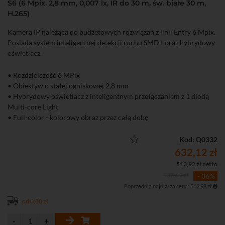
S6 (6 Mpix, 2,8 mm, 0,007 lx, IR do 30 m, św. białe 30 m,
H.265)
Kamera IP należąca do budżetowych rozwiązań z linii Entry 6 Mpix.
Posiada system inteligentnej detekcji ruchu SMD+ oraz hybrydowy
oświetlacz.
• Rozdzielczość 6 MPix
• Obiektyw o stałej ogniskowej 2,8 mm
• Hybrydowy oświetlacz z inteligentnym przełączaniem z 1 diodą
Multi-core Light
• Full-color - kolorowy obraz przez całą dobę
• Inteligenta detekcja ruchu SMD+ (Smart Motion Detection+)
• Wbudowany mikrofon
Kod: Q0332
• Funkcje obrazu: D-WDR, 3D-DNR, BLC, HLC, tryb korytarzowy
632,12 zł
513,92 zł netto
987,69 zł
- 36%
Poprzednia najniższa cena: 562,98 zł
od 0,00 zł