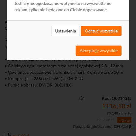
Jeśli się nie zgodzisz, nie wpłynie to na wyświetlanie
reklam, tylko nie będą one do Ciebie dopasowane.
Kamera IP tubowa Dahua IPC-HFW1431T-ZS-2812-S4 (4
Mpix, 2,8 - 12 mm Motozoom, 0,03 lx, IR do 50 m, H.265)
Ustawienia
Odrzuć wszystkie
Kamera IP tubowa Dahua należąca do budżetowych rozwiązań z
linii Entry 4 Mpix. Czułość 0,03 lx. Obiektyw 2,8 - 12 mm.
Akceptuję wszystkie
• Rozdzielczość 4 MPix - 2688 x 1520 przy 20 kl./s
• Obiektyw typu motozoom o zmiennej ogniskowej 2,8 - 12 mm
• Oświetlacz podczerwieni z funkcją smart IR o zasięgu do 50 m
• Kompresja H.265(+) / H.264(+) / MJPEG
• Funkcje obrazu: DWDR, BLC, HLC
• System detekcji ruchu, strefy prywatności
• Szczelna (IP67) obudowa
Kod: Q031431J
• Zasilanie DC 12 V lub PoE (802.3af)
1116,10 zł
• Możliwość nagrywania na kartę microSD
907,40 zł netto
1717,08 zł
- 35%
Poprzednia najniższa cena: 1098,93 zł
od 0,00 zł