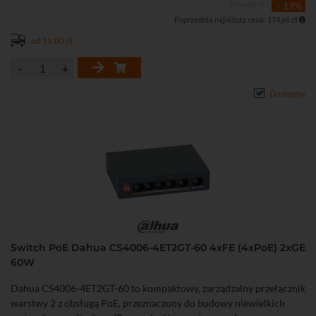
174,66 zł
- 19%
• Metalowa obudowa przystosowana do montażu na biurku lub
Poprzednia najniższa cena: 174,66 zł
ścianie.
od 11,00 zł
Dostępny
Switch PoE Dahua CS4006-4ET2GT-60 4xFE (4xPoE) 2xGE
60W
Dahua CS4006-4ET2GT-60 to kompaktowy, zarządzalny przełącznik
warstwy 2 z obsługą PoE, przeznaczony do budowy niewielkich