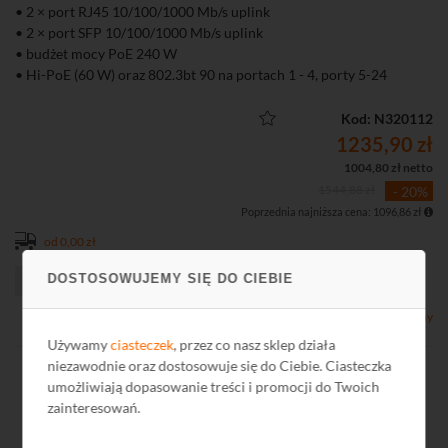
• 2 × port RJ45 10/100/1000 Mb/s uplink
• 2 × port SFP 10/100/1000 Mb/s uplink
• budżet mocy PoE 240 W
• Hi-PoE (60 W) oraz 802.3bt 90 na portach 1 - 4, porty 5-24
obsługują PoE+ do 30 W
• Zarządzanie lokalne (WWW), aplikacja mobilna oraz chmura
Kod: N320112
DoLynk Care
1235,90 zł
• Tryb Extend – transmisja PoE do 250 m (10 Mb/s)
1004,80 zł netto
• Funkcja PoE Watchdog automatycznie restartująca zawieszone
1544,88 zł
- 20%
urządzenia PoE
Poprzednia najniższa cena: 1096,86 zł
• Obsługa VLAN, Port Isolation, Port Mirroring, LLDP oraz
ochrony przed pętlami sieciowymi
od 0,00 zł
• Metalowa obudowa przystosowana do montażu w szafie rack 19"
DOSTOSOWUJEMY SIĘ DO CIEBIE
Dostępny
Używamy
ciasteczek
, przez co nasz sklep działa
niezawodnie oraz dostosowuje się do Ciebie. Ciasteczka
umożliwiają dopasowanie treści i promocji do Twoich
zainteresowań.