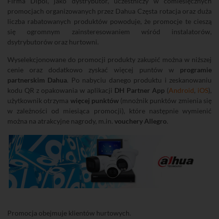
Firma Dipol, jako dystrybutor, uczestniczy w comiesięcznych
promocjach organizowanych przez Dahua Częsta rotacja oraz duża
liczba rabatowanych produktów powoduje, że promocje te cieszą
się ogromnym zainsteresowaniem wśród instalatorów,
dsytrybutorów oraz hurtowni.
Wyselekcjonowane do promocji produkty zakupić można w niższej
cenie oraz dodatkowo zyskać więcej puntów w
programie
partnerskim Dahua
. Po nabyciu danego produktu i zeskanowaniu
kodu QR z opakowania w aplikacji
DH Partner App
(
Android
,
iOS
),
użytkownik otrzyma
więcej punktów
(mnożnik punktów zmienia się
w zależności od miesiąca promocji), które następnie wymienić
można na atrakcyjne nagrody, m.in.
vouchery Allegro
.
Promocja obejmuje klientów hurtowych.