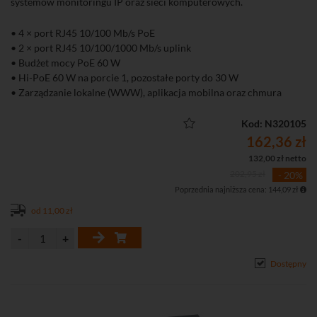
systemów monitoringu IP oraz sieci komputerowych.
• 4 × port RJ45 10/100 Mb/s PoE
• 2 × port RJ45 10/100/1000 Mb/s uplink
• Budżet mocy PoE 60 W
• Hi-PoE 60 W na porcie 1, pozostałe porty do 30 W
• Zarządzanie lokalne (WWW), aplikacja mobilna oraz chmura
DoLynk Care
• Tryb Extend – transmisja PoE do 250 m (10 Mb/s)
Kod: N320105
• Funkcja PoE Watchdog automatycznie restartująca zawieszone
162,36 zł
urządzenia PoE
132,00 zł netto
• Obsługa VLAN, LLDP, Port Isolation, Port Mirroring oraz ochrony
202,95 zł
- 20%
przed pętlami sieciowymi
Poprzednia najniższa cena: 144,09 zł
• Metalowa obudowa przystosowana do montażu na biurku lub
ścianie.
od 11,00 zł
Dostępny