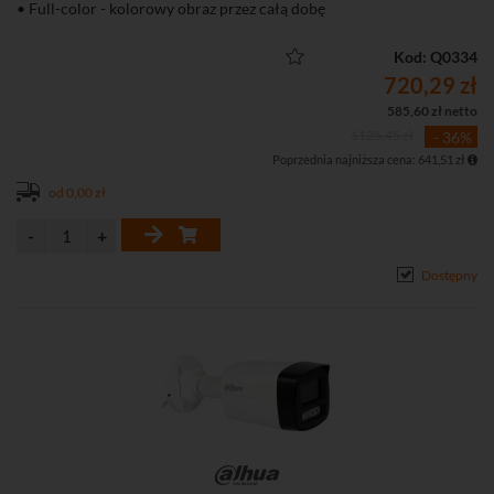
• Full-color - kolorowy obraz przez całą dobę
• Inteligenta detekcja ruchu SMD+ (Smart Motion Detection+)
• Wbudowany mikrofon
Kod: Q0334
• Funkcje obrazu: D-WDR, 3D-DNR, BLC, HLC, tryb korytarzowy
720,29 zł
585,60 zł netto
1125,45 zł
- 36%
Poprzednia najniższa cena: 641,51 zł
od 0,00 zł
Dostępny