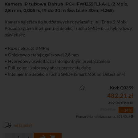
Kamera IP tubowa Dahua IPC-HFW1239TL1-A-IL (2 Mpix,
2,8 mm, 0,005 lx, IR do 30 m Św. białe 30m, H.265)
Kamera należąca do budżetowych rozwiązań z linii Entry 2 Mpix.
Posiada system inteligentnej detekcji ruchu SMD+ oraz hybrydowy
oświetlacz.
• Rozdzielczość 2 MPix
• Obiektyw o stałej ogniskowej 2,8 mm
• Hybrydowy oświetlacz z inteligentnym przełączaniem
• Full-color - kolorowy obraz przez całą dobę
• Inteligentna detekcja ruchu SMD+ (Smart Motion Detection+)
• Wbudowany mikrofon
• Funkcje obrazu: 3D-DNR, ROI, BLC, HLC, tryb korytarzowy
Kod: Q0359
482,21 zł
392,04 zł netto
730,62 zł
- 34%
Poprzednia najniższa cena: 511,43 zł
od 11,00 zł