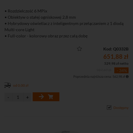
• Rozdzielczość 6 MPix
• Obiektyw o stałej ogniskowej 2,8 mm
• Hybrydowy oświetlacz z inteligentnym przełączaniem z 1 diodą
Multi-core Light
• Full-color - kolorowy obraz przez całą dobę
• Inteligenta detekcja ruchu SMD+ (Smart Motion Detection+)
• Wbudowany mikrofon
Kod: Q0332B
• Funkcje obrazu: D-WDR, 3D-DNR, BLC, HLC, tryb korytarzowy
651,88 zł
529,98 zł netto
987,69 zł
- 34%
Poprzednia najniższa cena: 562,98 zł
od 0,00 zł
Dostępny