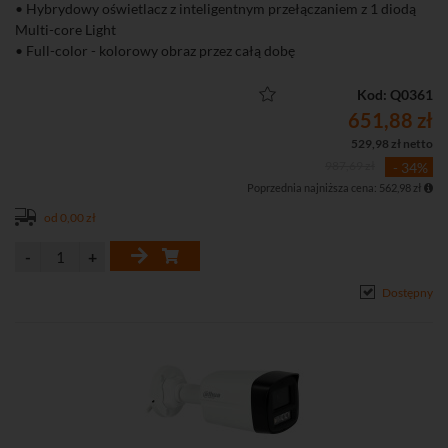
• Hybrydowy oświetlacz z inteligentnym przełączaniem z 1 diodą
Multi-core Light
• Full-color - kolorowy obraz przez całą dobę
• Inteligenta detekcja ruchu SMD+ (Smart Motion Detection+)
• Wbudowany mikrofon
Kod: Q0361
• Funkcje obrazu: D-WDR, 3D-DNR, BLC, HLC, tryb korytarzowy
651,88 zł
529,98 zł netto
987,69 zł
- 34%
Poprzednia najniższa cena: 562,98 zł
od 0,00 zł
Dostępny