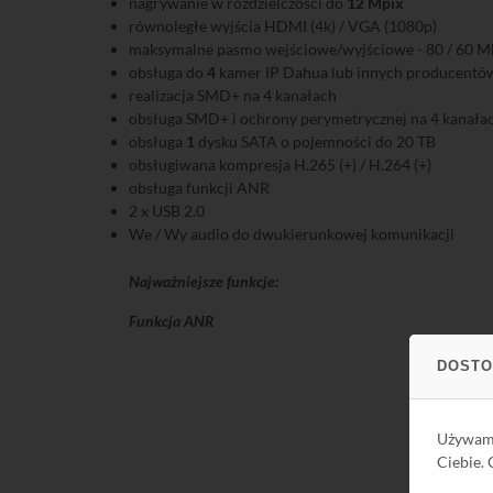
nagrywanie w rozdzielczości do
12 Mpix
równoległe wyjścia HDMI (4k) / VGA (1080p)
maksymalne pasmo wejściowe/wyjściowe - 80 / 60 M
obsługa do
4
kamer IP Dahua lub innych producentów
realizacja SMD+ na 4 kanałach
obsługa SMD+ i ochrony perymetrycznej na 4 kanała
obsługa
1
dysku SATA o pojemności do 20 TB
obsługiwana kompresja H.265 (+) / H.264 (+)
obsługa funkcji ANR
2 x USB 2.0
We / Wy audio do dwukierunkowej komunikacji
Najważniejsze funkcje:
Funkcja ANR
DOSTO
Używa
Ciebie.