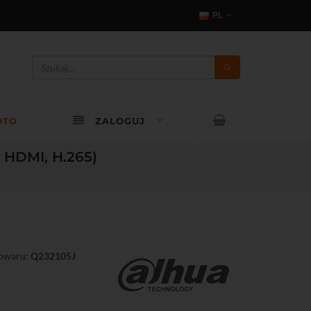
PL
OTO
ZALOGUJ
 HDMI, H.265)
owaru:
Q232105J