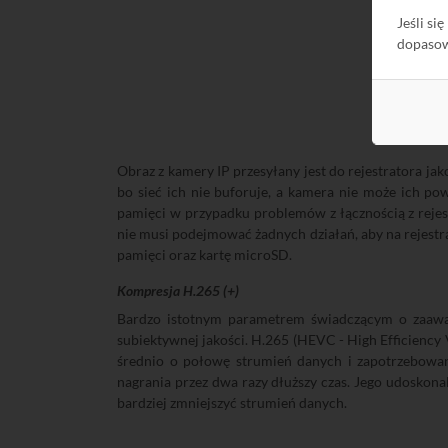
Jeśli si
dopaso
Obraz z kamery IP przesyłany jest do rejestratora j
bo sieć ich nie buforuje, a kamera nie może ich p
pamięci w przypadku problemów z łącznością z rejes
nie musi podejmować żadnych działań, aby na rejestra
pamięci oraz kartę microSD.
Kompresja H.265 (+)
Bardzo istotnym parametrem świadczącym o zaawans
subiektywnej jakości. H.265 (HEVC - High Efficiency
średnio o połowę strumień danych i zapotrzebowa
nagrania przez dwa razy dłuższy czas. Jego udosko
bardziej zmniejszyć strumień danych.