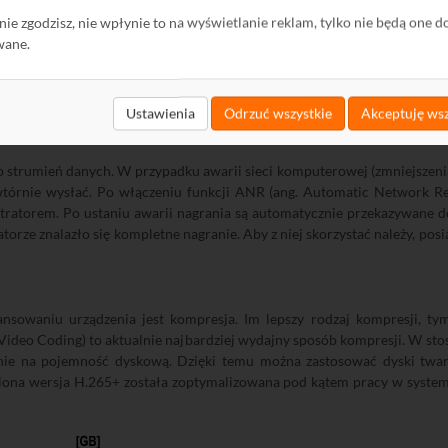
ę nie zgodzisz, nie wpłynie to na wyświetlanie reklam, tylko nie będą one d
wane.
Ustawienia
Odrzuć wszystkie
Akceptuję wsz
ako strumień danych. W przypadku awarii sieci komputerowej (zmniejszeni
owtórnie wysłać. Po włączeniu funkcji ANR (ang. Automatic Network R
tratorem. Po ustaniu awarii nagrania są automatycznie przekazywane d
torze znalazło się kompletne nagranie. Aby z niej skorzystać należy, po
owaniu urządzenia jest kompresja. Im lepszy rodzaj kompresji, tym
 Video Coding) to aktualnie najbardziej wydajny sposób kompresji. W s
nie na pojemność dyskową. Dzięki temu można zastosować dyski twa
nalona wersja H.265+ została zoptymalizowana pod kątem pracy w syste