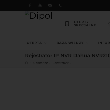
Facebook
Youtube
dipol@dipol.com.pl
+48
OFERTY
SPECJALNE
12
644
OFERTA
BAZA WIEDZY
INFO
29 13
Rejestrator IP NVR Dahua NVR210
Monitoring
Rejestratory
IP