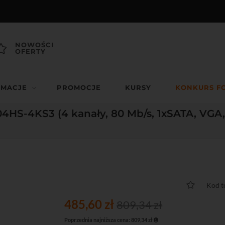
NOWOŚCI
OFERTY
RMACJE
PROMOCJE
KURSY
KONKURS F
4HS-4KS3 (4 kanały, 80 Mb/s, 1xSATA, VGA,
Kod t
485,60 zł
809,34 zł
Poprzednia najniższa cena: 809,34 zł