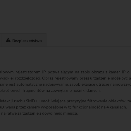
Bezpieczeństwo
wym rejestratorem IP pozwalającym na zapis obrazu z kamer IP o ro
ysokiej rozdzielczości. Obraz rejestrowany przez urządzenie może by
iane jest automatyczne nadpisywanie, zapobiegające utracie najnowsz
 określonych fragmentów na zewnętrzne nośniki danych.
detekcji ruchu SMD+, umożliwiającą precyzyjne filtrowanie obiektów, tak
sługiwana przez kamery wyposażone w tę funkcjonalność na 4 kanałach.
na łatwe zarządzanie z dowolnego miejsca.