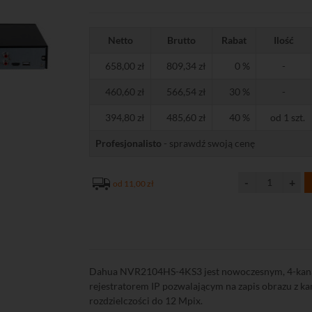
Netto
Brutto
Rabat
Ilość
658,00 zł
809,34 zł
0 %
-
460,60 zł
566,54 zł
30 %
-
394,80 zł
485,60 zł
40 %
od 1 szt.
Profesjonalisto
- sprawdź swoją cenę
od 11,00 zł
Dahua NVR2104HS-4KS3 jest nowoczesnym, 4-ka
rejestratorem IP pozwalającym na zapis obrazu z ka
rozdzielczości do 12 Mpix.