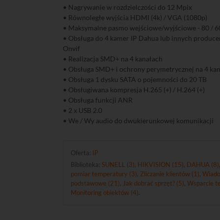
• Nagrywanie w rozdzielczości do 12 Mpix
• Równoległe wyjścia HDMI (4k) / VGA (1080p)
• Maksymalne pasmo wejściowe/wyjściowe - 80 / 6
• Obsługa do 4 kamer IP Dahua lub innych produc
Onvif
• Realizacja SMD+ na 4 kanałach
• Obsługa SMD+ i ochrony perymetrycznej na 4 ka
• Obsługa 1 dysku SATA o pojemności do 20 TB
• Obsługiwana kompresja H.265 (+) / H.264 (+)
• Obsługa funkcji ANR
• 2 x USB 2.0
• We / Wy audio do dwukierunkowej komunikacji
Oferta:
IP
Biblioteka:
SUNELL (3)
,
HIKVISION (15)
,
DAHUA (8)
pomiar temperatury (3)
,
Zliczanie klientów (1)
,
Wiado
podstawowe (21)
,
Jak dobrać sprzęt? (5)
,
Wsparcie te
Monitoring obiektów (4)
.