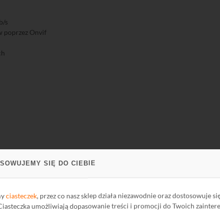
b/s
 poprzez Onvif
ch
SOWUJEMY SIĘ DO CIEBIE
my
ciasteczek
, przez co nasz sklep działa niezawodnie oraz dostosowuje si
 Ciasteczka umożliwiają dopasowanie treści i promocji do Twoich zainter