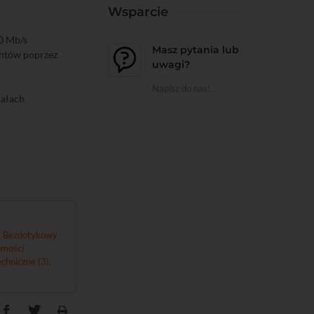
Wsparcie
0 Mb/s
Masz pytania lub
entów poprzez
uwagi?
Napisz do nas!
nałach
,
Bezdotykowy
mości
chniczne (3)
,