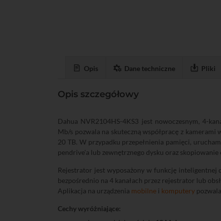
Opis
Dane techniczne
Pliki
Opis szczegółowy
Dahua NVR2104HS-4KS3 jest nowoczesnym, 4-kanało
Mb/s pozwala na skuteczną współpracę z kamerami w
20 TB. W przypadku przepełnienia pamięci, urucham
pendrive'a lub zewnętrznego dysku oraz skopiowanie
Rejestrator jest wyposażony w funkcję inteligentnej 
bezpośrednio na 4 kanałach przez rejestrator lub ob
Aplikacja na urządzenia
mobilne
i
komputery
pozwala 
Cechy wyróżniające: