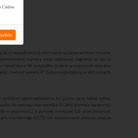
o Ciebie
ystkie
a jej przepustowości) informacje są bezpowrotnie tracone,
eplenishment) kamera może zapisywać nagrania na karcie
o rejestratora. W przypadku przerw w transmisji operator
siadać również kamerę IP Dahua wyposażoną w slot na kartę
 mniejsze zapotrzebowanie na pasmo przy takiej samej,
tosunku do swojego poprzednika (H.264) pozwala ograniczyć
rde o pojemności o połowę mniejszej lub przechowywać
mach monitoringu CCTV. Ich zastosowanie pozwala jeszcze