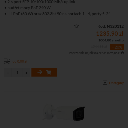
• 2 × port SFP 10/100/1000 Mb/s uplink
• budżet mocy PoE 240 W
• Hi-PoE (60 W) oraz 802.3bt 90 na portach 1 - 4, porty 5-24
obsługują PoE+ do 30 W
• Zarządzanie lokalne (WWW), aplikacja mobilna oraz chmura
Kod: N320112
DoLynk Care
1235,90 zł
• Tryb Extend – transmisja PoE do 250 m (10 Mb/s)
1004,80 zł netto
• Funkcja PoE Watchdog automatycznie restartująca zawieszone
1544,88 zł
- 20%
urządzenia PoE
Poprzednia najniższa cena: 1096,86 zł
• Obsługa VLAN, Port Isolation, Port Mirroring, LLDP oraz
ochrony przed pętlami sieciowymi
od 0,00 zł
• Metalowa obudowa przystosowana do montażu w szafie rack 19"
Dostępny