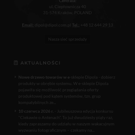
Centrala:
ul. Ciepłownicza 40
31-574 Kraków, POLAND
Email:
dipol@dipol.com.pl
Tel.:
+48 12 644 29 13
Nasza sieć sprzedaży
AKTUALNOŚCI
Nowe drzewo towarów w e
-sklepie Dipola - dobierz
produkty w obrębie systemu. W e-sklepie Dipola
pojawiła się możliwość przeglądania oferty
produktowej pod kątem systemów, tzn. grup
kompatybilnych ze...
10 czerwca 2026 r.
- Jubileuszowa edycja konkursu
"Ciekawie o Antenach". To już dwudziesty piąty raz,
kiedy zapraszamy do udziału w naszym wakacyjnym
wyzwaniu fotograficznym – czekamy na...