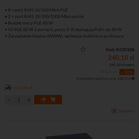
• 8 × port RJ45 10/100 Mb/s PoE
• 2 × port RJ45 10/100/1000 Mb/s uplink
• Budżet mocy PoE 60 W
• Hi-PoE 60 W 2 portach, porty 3–8 obsługują PoE+ do 30 W
• Zarządzanie lokalne (WWW), aplikacja mobilna oraz chmura
DoLynk Care
• Tryb Extend – transmisja PoE do 250 m (10 Mb/s)
Kod: N320108
• Funkcja PoE Watchdog automatycznie restartująca zawieszone
240,10 zł
urządzenia PoE
195,20 zł netto
• Obsługa VLAN, Port Isolation, Port Mirroring, LLDP oraz
300,12 zł
- 20%
ochrony przed pętlami sieciowymi
Poprzednia najniższa cena: 240,10 zł
• Metalowa obudowa przystosowana do montażu na biurku lub
ścianie.
od 11,00 zł
Dostępny