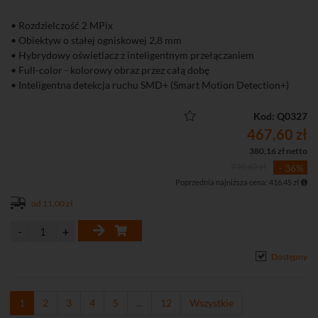
• Rozdzielczość 2 MPix
• Obiektyw o stałej ogniskowej 2,8 mm
• Hybrydowy oświetlacz z inteligentnym przełączaniem
• Full-color - kolorowy obraz przez całą dobę
• Inteligentna detekcja ruchu SMD+ (Smart Motion Detection+)
• Wbudowany mikrofon
• Funkcje obrazu: WDR 120 dB, 3D-DNR, ROI, BLC, HLC, tryb
Kod: Q0327
korytarzowy
467,60 zł
380,16 zł netto
730,62 zł
- 36%
Poprzednia najniższa cena: 416,45 zł
od 11,00 zł
Dostępny
1
2
3
4
5
...
12
Wszystkie