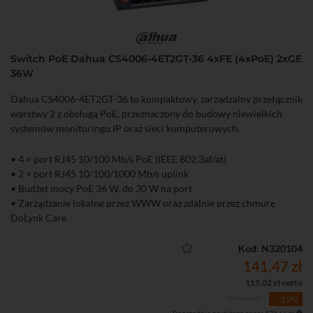
Promocja obejmuje klientów hurtowych.
Firmy instalacyjne mają najlepsze rabaty. Dlatego warto zapisać się
do Programu Partnerskiego i potwierdzić u swojego opiekuna
status firmy w Programie Partnerskim.
Switch PoE Dahua CS4006-4ET2GT-36 4xFE (4xPoE) 2xGE
36W
Zaloguj się
, aby poznać wysokość przysługującego Ci rabatu oraz
ostateczną cenę zakupu.
Dahua CS4006-4ET2GT-36 to kompaktowy, zarządzalny przełącznik
warstwy 2 z obsługą PoE, przeznaczony do budowy niewielkich
systemów monitoringu IP oraz sieci komputerowych.
• 4 × port RJ45 10/100 Mb/s PoE (IEEE 802.3af/at)
• 2 × port RJ45 10/100/1000 Mb/s uplink
• Budżet mocy PoE 36 W, do 30 W na port
• Zarządzanie lokalne przez WWW oraz zdalnie przez chmurę
DoLynk Care
• Tryb Extend – transmisja PoE do 250 m (10 Mb/s)
• Funkcja PoE Watchdog automatycznie restartująca zawieszone
Kod: N320104
urządzenia PoE
141,47 zł
• Obsługa IEEE 802.1Q VLAN, LLDP, Port Isolation, Port Mirroring
115,02 zł netto
i Loop Prevention
174,66 zł
- 19%
• Metalowa obudowa przystosowana do montażu na biurku lub