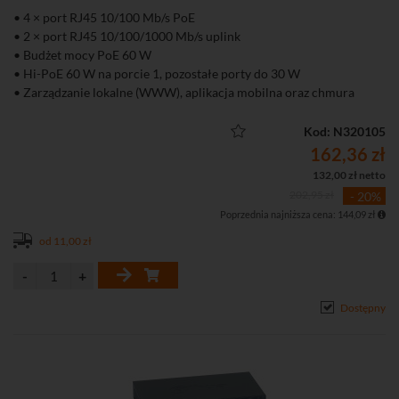
• 4 × port RJ45 10/100 Mb/s PoE
• 2 × port RJ45 10/100/1000 Mb/s uplink
• Budżet mocy PoE 60 W
• Hi-PoE 60 W na porcie 1, pozostałe porty do 30 W
• Zarządzanie lokalne (WWW), aplikacja mobilna oraz chmura
DoLynk Care
• Tryb Extend – transmisja PoE do 250 m (10 Mb/s)
Kod: N320105
• Funkcja PoE Watchdog automatycznie restartująca zawieszone
162,36 zł
urządzenia PoE
132,00 zł netto
• Obsługa VLAN, LLDP, Port Isolation, Port Mirroring oraz ochrony
202,95 zł
- 20%
przed pętlami sieciowymi
Poprzednia najniższa cena: 144,09 zł
• Metalowa obudowa przystosowana do montażu na biurku lub
ścianie.
od 11,00 zł
Dostępny