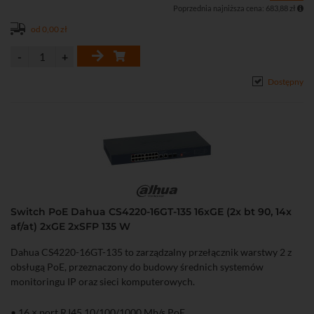
• Obsługa VLAN, Port Isolation, Port Mirroring, LLDP oraz
Poprzednia najniższa cena: 683,88 zł
ochrony przed pętlami sieciowymi
• Metalowa obudowa przystosowana do montażu w szafie rack 19"
od 0,00 zł
Dostępny
Switch PoE Dahua CS4220-16GT-135 16xGE (2x bt 90, 14x
af/at) 2xGE 2xSFP 135 W
Dahua CS4220-16GT-135 to zarządzalny przełącznik warstwy 2 z
obsługą PoE, przeznaczony do budowy średnich systemów
monitoringu IP oraz sieci komputerowych.
• 16 × port RJ45 10/100/1000 Mb/s PoE