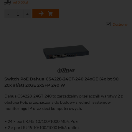
ochrony przed pętlami sieciowymi
od 0,00 zł
• Metalowa obudowa przystosowana do montażu w szafie rack 19"
Dostępny
Switch PoE Dahua CS4228-24GT-240 24xGE (4x bt 90,
20x af/at) 2xGE 2xSFP 240 W
Dahua CS4228-24GT-240 to zarządzalny przełącznik warstwy 2 z
obsługą PoE, przeznaczony do budowy średnich systemów
monitoringu IP oraz sieci komputerowych.
• 24 × port RJ45 10/100/1000 Mb/s PoE
• 2 × port RJ45 10/100/1000 Mb/s uplink