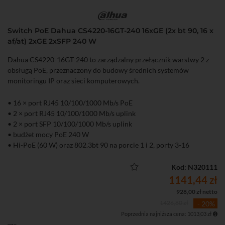
Switch PoE Dahua CS4220-16GT-240 16xGE (2x bt 90, 16 x
af/at) 2xGE 2xSFP 240 W
Dahua CS4220-16GT-240 to zarządzalny przełącznik warstwy 2 z
obsługą PoE, przeznaczony do budowy średnich systemów
monitoringu IP oraz sieci komputerowych.
• 16 × port RJ45 10/100/1000 Mb/s PoE
• 2 × port RJ45 10/100/1000 Mb/s uplink
• 2 × port SFP 10/100/1000 Mb/s uplink
• budżet mocy PoE 240 W
• Hi-PoE (60 W) oraz 802.3bt 90 na porcie 1 i 2, porty 3-16
obsługują PoE+ do 30 W
• Zarządzanie lokalne (WWW), aplikacja mobilna oraz chmura
Kod: N320111
DoLynk Care
1141,44 zł
• Tryb Extend – transmisja PoE do 250 m (10 Mb/s)
928,00 zł netto
• Funkcja PoE Watchdog automatycznie restartująca zawieszone
1426,80 zł
- 20%
urządzenia PoE
Poprzednia najniższa cena: 1013,03 zł
• Obsługa VLAN, Port Isolation, Port Mirroring, LLDP oraz