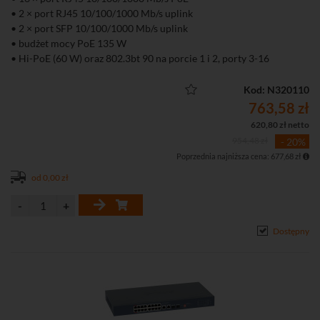
• 2 × port RJ45 10/100/1000 Mb/s uplink
• 2 × port SFP 10/100/1000 Mb/s uplink
• budżet mocy PoE 135 W
• Hi-PoE (60 W) oraz 802.3bt 90 na porcie 1 i 2, porty 3-16
obsługują PoE+ do 30 W
• Zarządzanie lokalne (WWW), aplikacja mobilna oraz chmura
Kod: N320110
DoLynk Care
763,58 zł
• Tryb Extend – transmisja PoE do 250 m (10 Mb/s)
620,80 zł netto
• Funkcja PoE Watchdog automatycznie restartująca zawieszone
954,48 zł
- 20%
urządzenia PoE
Poprzednia najniższa cena: 677,68 zł
• Obsługa VLAN, Port Isolation, Port Mirroring, LLDP oraz
ochrony przed pętlami sieciowymi
od 0,00 zł
• Metalowa obudowa przystosowana do montażu w szafie rack 19"
Dostępny