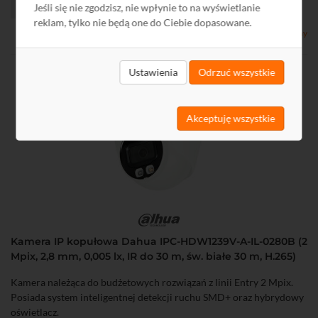
Jeśli się nie zgodzisz, nie wpłynie to na wyświetlanie
reklam, tylko nie będą one do Ciebie dopasowane.
Dostępny
Ustawienia
Odrzuć wszystkie
Akceptuję wszystkie
Kamera IP kopułowa Dahua IPC-HDW1239V-A-IL-0280B (2
Mpix, 2,8 mm, 0,005 lx, IR do 30 m, św. białe 30 m, H.265)
Kamera należąca do budżetowych rozwiązań z linii Entry 2 Mpix.
Posiada system inteligentnej detekcji ruchu SMD+ oraz hybrydowy
oświetlacz.