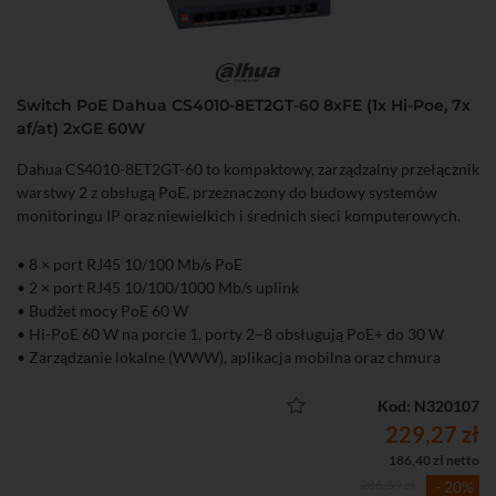
Switch PoE Dahua CS4010-8ET2GT-60 8xFE (1x Hi-Poe, 7x
af/at) 2xGE 60W
Dahua CS4010-8ET2GT-60 to kompaktowy, zarządzalny przełącznik
warstwy 2 z obsługą PoE, przeznaczony do budowy systemów
monitoringu IP oraz niewielkich i średnich sieci komputerowych.
• 8 × port RJ45 10/100 Mb/s PoE
• 2 × port RJ45 10/100/1000 Mb/s uplink
• Budżet mocy PoE 60 W
• Hi-PoE 60 W na porcie 1, porty 2–8 obsługują PoE+ do 30 W
• Zarządzanie lokalne (WWW), aplikacja mobilna oraz chmura
DoLynk Care
• Tryb Extend – transmisja PoE do 250 m (10 Mb/s)
Kod: N320107
• Funkcja PoE Watchdog automatycznie restartująca zawieszone
229,27 zł
urządzenia PoE
186,40 zł netto
• Obsługa VLAN, Port Isolation, Port Mirroring, LLDP oraz
286,59 zł
- 20%