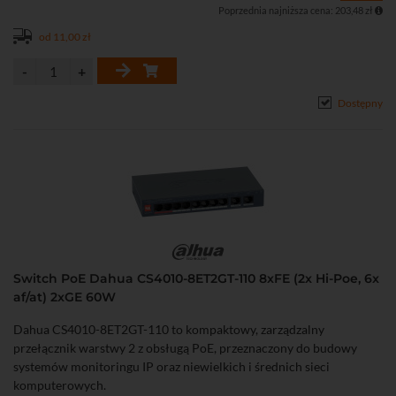
ochrony przed pętlami sieciowymi
Poprzednia najniższa cena: 203,48 zł
• Metalowa obudowa przystosowana do montażu na biurku lub
ścianie.
od 11,00 zł
Dostępny
Switch PoE Dahua CS4010-8ET2GT-110 8xFE (2x Hi-Poe, 6x
af/at) 2xGE 60W
Dahua CS4010-8ET2GT-110 to kompaktowy, zarządzalny
przełącznik warstwy 2 z obsługą PoE, przeznaczony do budowy
systemów monitoringu IP oraz niewielkich i średnich sieci
komputerowych.