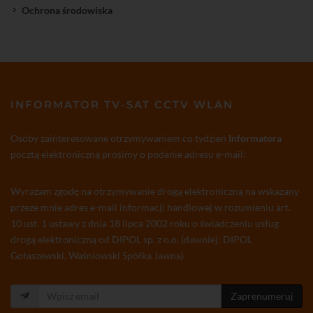
Ochrona środowiska
INFORMATOR TV-SAT CCTV WLAN
Osoby zainteresowane otrzymywaniem co tydzień
Informatora
pocztą elektroniczną prosimy o podanie adresu e-mail:
Wyrażam zgodę na otrzymywanie drogą elektroniczną na wskazany
przeze mnie adres e-mail informacji handlowej w rozumieniu art.
10 ust. 1 ustawy z dnia 18 lipca 2002 roku o świadczeniu usług
drogą elektroniczną od DIPOL sp. z o.o. (dawniej: DIPOL
Gołaszewski, Waśniowski Spółka Jawna)
Zaprenumeruj