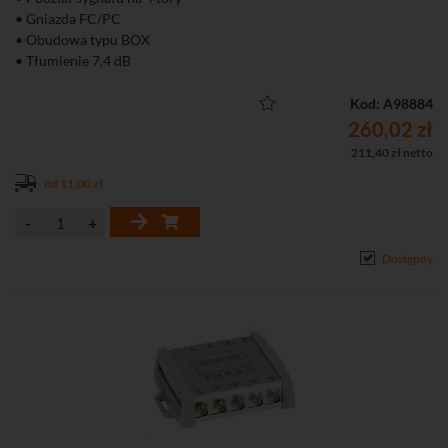
• Gniazda FC/PC
• Obudowa typu BOX
• Tłumienie 7,4 dB
Kod: A98884
260,02 zł
211,40 zł netto
od 11,00 zł
Dostępny