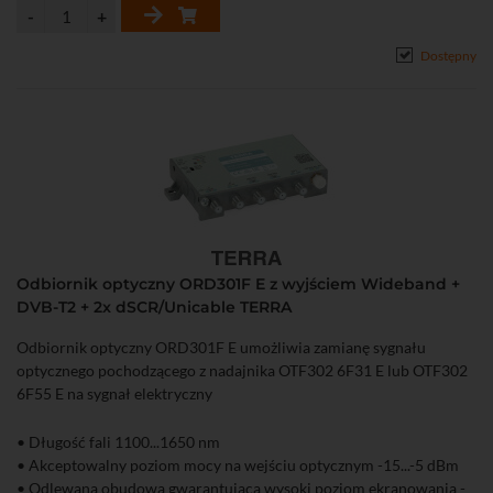
Dostępny
Odbiornik optyczny ORD301F E z wyjściem Wideband +
DVB-T2 + 2x dSCR/Unicable TERRA
Odbiornik optyczny ORD301F E umożliwia zamianę sygnału
optycznego pochodzącego z nadajnika OTF302 6F31 E lub OTF302
6F55 E na sygnał elektryczny
• Długość fali 1100...1650 nm
• Akceptowalny poziom mocy na wejściu optycznym -15...-5 dBm
• Odlewana obudowa gwarantująca wysoki poziom ekranowania -