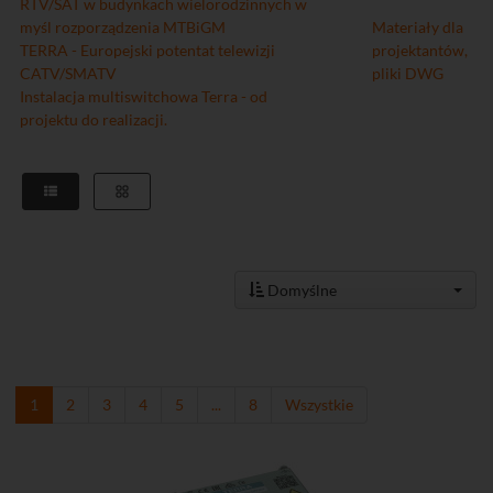
RTV/SAT w budynkach wielorodzinnych w
myśl rozporządzenia MTBiGM
Materiały dla
TERRA - Europejski potentat telewizji
projektantów,
CATV/SMATV
pliki DWG
Instalacja multiswitchowa Terra - od
projektu do realizacji.
Domyślne
1
2
3
4
5
...
8
Wszystkie