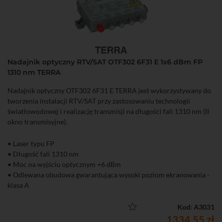
Nadajnik optyczny RTV/SAT OTF302 6F31 E 1x6 dBm FP
1310 nm TERRA
Nadajnik optyczny OTF302 6F31 E TERRA jest wykorzystywany do
tworzenia instalacji RTV/SAT przy zastosowaniu technologii
światłowodowej i realizację transmisji na długości fali 1310 nm (II
okno transmisyjne).
• Laser typu FP
• Długość fali 1310 nm
• Moc na wyjściu optycznym +6 dBm
• Odlewana obudowa gwarantująca wysoki poziom ekranowania -
klasa A
• AGC - automatyczna kontrola wzmocnienia stabilizująca poziom
sygnału
Kod: A3031
• Diody LED na obudowie znacznie ułatwiające właściwą
1334,55 zł