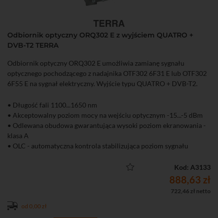
Odbiornik optyczny ORQ302 E z wyjściem QUATRO +
DVB-T2 TERRA
Odbiornik optyczny ORQ302 E umożliwia zamianę sygnału
optycznego pochodzącego z nadajnika OTF302 6F31 E lub OTF302
6F55 E na sygnał elektryczny. Wyjście typu QUATRO + DVB-T2.
• Długość fali 1100...1650 nm
• Akceptowalny poziom mocy na wejściu optycznym -15...-5 dBm
• Odlewana obudowa gwarantująca wysoki poziom ekranowania -
klasa A
• OLC - automatyczna kontrola stabilizująca poziom sygnału
• Diody LED na obudowie znacznie ułatwiające właściwą
konfigurację całego systemu
Kod: A3133
• Zasilanie DC jest realizowane bezpośrednio z podłączonego
888,63 zł
multiswitcha lub zewnętrznego zasilacza DC 10...20 V, które nie
722,46 zł netto
stanowi standardowego wyposażenia
od 0,00 zł