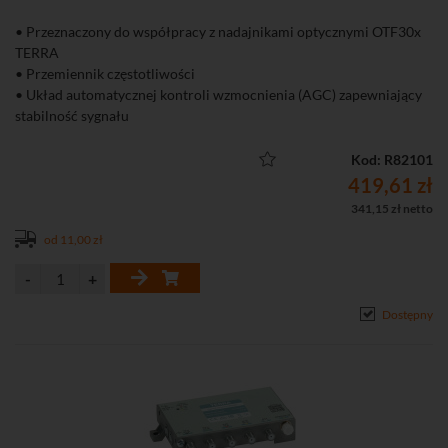
• Przeznaczony do współpracy z nadajnikami optycznymi OTF30x
TERRA
• Przemiennik częstotliwości
• Układ automatycznej kontroli wzmocnienia (AGC) zapewniający
stabilność sygnału
• Wbudowany filtr LTE700
• Zdalne zasilanie DC
Kod: R82101
• Możliwość montażu na zewnątrz
419,61 zł
341,15 zł netto
od 11,00 zł
Dostępny