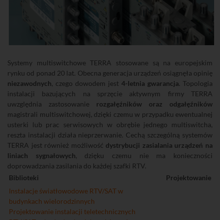
Systemy multiswitchowe TERRA stosowane są na europejskim
rynku od ponad 20 lat. Obecna generacja urządzeń osiągnęła opinię
niezawodnych
, czego dowodem jest
4-letnia gwarancja
. Topologia
instalacji bazujących na sprzęcie aktywnym firmy TERRA
uwzględnia zastosowanie
rozgałęźników oraz odgałęźników
magistrali multiswitchowej, dzięki czemu w przypadku ewentualnej
usterki lub prac serwisowych w obrębie jednego multiswitcha,
reszta instalacji działa nieprzerwanie. Cechą szczególną systemów
TERRA jest również możliwość
dystrybucji zasialania urządzeń na
liniach sygnałowych
, dzięku czemu nie ma konieczności
doprowadzania zasilania do każdej szafki RTV.
Biblioteki
Projektowanie
Instalacje światłowodowe RTV/SAT w
budynkach wielorodzinnych
Projektowanie instalacji teletechnicznych