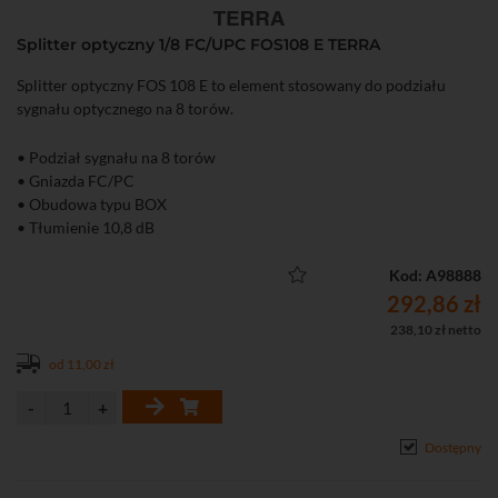
Splitter optyczny 1/8 FC/UPC FOS108 E TERRA
Splitter optyczny FOS 108 E to element stosowany do podziału
sygnału optycznego na 8 torów.
• Podział sygnału na 8 torów
• Gniazda FC/PC
• Obudowa typu BOX
• Tłumienie 10,8 dB
Kod: A98888
292,86 zł
238,10 zł netto
od 11,00 zł
Dostępny