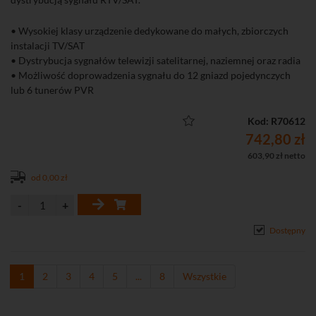
• Wysokiej klasy urządzenie dedykowane do małych, zbiorczych
instalacji TV/SAT
• Dystrybucja sygnałów telewizji satelitarnej, naziemnej oraz radia
• Możliwość doprowadzenia sygnału do 12 gniazd pojedynczych
lub 6 tunerów PVR
• Odlewana obudowa gwarantująca wysoki poziom ekranowania -
klasa A
Kod: R70612
• Wbudowana prekorekcja charakterystyki przewodu
742,80 zł
• Wysoka separacja sygnału na wejściach oraz wyjściach
603,90 zł netto
• Grupowanie wyjść pod kątem wzmocnienia - łatwiejsza realizacja
od 0,00 zł
instalacji
• Separacja pomiędzy wejściami większa niż 30 dB
• Możliwość zasilania przedwzmacniacza w antenie DVB-T/T2
Dostępny
1
2
3
4
5
...
8
Wszystkie