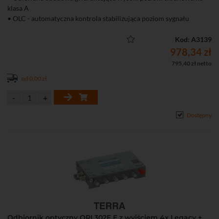
klasa A
• OLC - automatyczna kontrola stabilizująca poziom sygnału
Kod: A3139
978,34 zł
795,40 zł netto
od 0,00 zł
Dostępny
Odbiornik optyczny ORL302F E z wyjściem 4x Legacy +