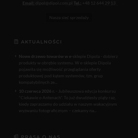
Email:
dipol@dipol.com.pl
Tel.:
+48 12 644 29 13
Nasza sieć sprzedaży
AKTUALNOŚCI
Nowe drzewo towarów w e
-sklepie Dipola - dobierz
produkty w obrębie systemu. W e-sklepie Dipola
pojawiła się możliwość przeglądania oferty
produktowej pod kątem systemów, tzn. grup
kompatybilnych ze...
10 czerwca 2026 r.
- Jubileuszowa edycja konkursu
"Ciekawie o Antenach". To już dwudziesty piąty raz,
kiedy zapraszamy do udziału w naszym wakacyjnym
wyzwaniu fotograficznym – czekamy na...
PRASA O NAS