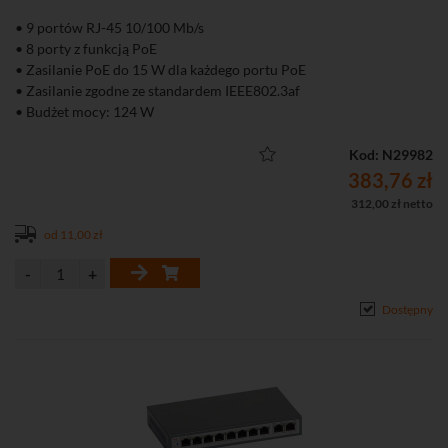
• 9 portów RJ-45 10/100 Mb/s
• 8 porty z funkcją PoE
• Zasilanie PoE do 15 W dla każdego portu PoE
• Zasilanie zgodne ze standardem IEEE802.3af
• Budżet mocy: 124 W
Kod: N29982
383,76 zł
312,00 zł netto
od 11,00 zł
Dostępny