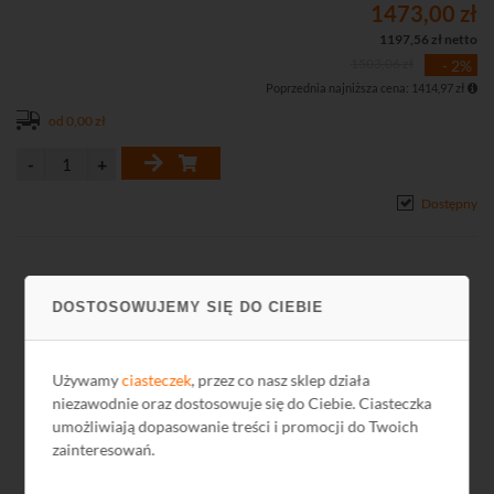
• Funkcje obrazu: BLC, DNR, WRD
1473,00 zł
• Kompresja H.264
1197,56 zł netto
• 4 wejścia alarmowe
1503,06 zł
- 2%
• Montaż natynkowy
Poprzednia najniższa cena: 1414,97 zł
• Możliwość dodania do 16 podrzędnych stacji bramowych w
trybie podstawowym
od 0,00 zł
• Możliwość tworzenie harmonogramów dzwonienia
• Obsługa za pomocą iVMS-4200, przeglądarki, Hik-Connect
• Możliwość bezpośredniego dodania do chmury Hik-Connect
Dostępny
• Interfejs Ethernet: 1 x RJ-45 10/100 Base-T, Wi-Fi (2,4 GHz)
• Stopień ochrony: IP65
• Zasilanie DC 12 V lub PoE (802.3 af)
DOSTOSOWUJEMY SIĘ DO CIEBIE
Używamy
ciasteczek
, przez co nasz sklep działa
niezawodnie oraz dostosowuje się do Ciebie. Ciasteczka
umożliwiają dopasowanie treści i promocji do Twoich
zainteresowań.