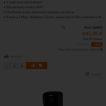
• 1 wyjście przekaźnikowe
• Wbudowany moduł WiFi
• Możliwość pracy autonomicznej bez monitora
• Kamera 2 Mpx, obiektyw 2,2 mm, kompresja H.264, oświetlacz IR
• Wbudowany czytnik kart zbliżeniowych (Mifare, do 3000 kart)
• Obsługa kart SD
Kod: Q6003
• Funkcja zapisu wiadomości wideo po nieodebranym połączeniu
645,38 zł
• IP65 (wymagane silikowanie), zasilanie PoE
524,70 zł netto
717,09 zł
- 10%
Poprzednia najniższa cena: 631,04 zł
od 0,00 zł
Dostępny