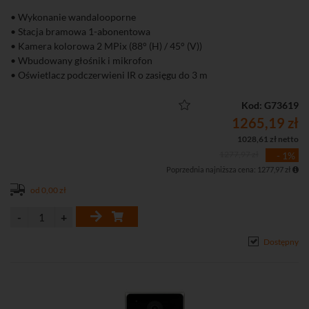
• Wykonanie wandalooporne
• Stacja bramowa 1-abonentowa
• Kamera kolorowa 2 MPix (88° (H) / 45° (V))
• Wbudowany głośnik i mikrofon
• Oświetlacz podczerwieni IR o zasięgu do 3 m
• 1 wejście alarmowe
• 1 wyjście przekaźnikowe do sterowania (NO/NC)
Kod: G73619
• Funkcje obrazu: BLC, WRD
1265,19 zł
• Kompresja H.264
1028,61 zł netto
• Detekcja ruchu
1277,97 zł
- 1%
• Montaż natynkowy
Poprzednia najniższa cena: 1277,97 zł
• Możliwość dodania do 16 podrzędnych stacji bramowych w
trybie podstawowym
od 0,00 zł
• Możliwość tworzenie harmonogramów dzwonienia
• Obsługa za pomocą iVMS-4200, przeglądarki, Hik-Connect
• Możliwość bezpośredniego dodania do chmury Hik-Connect
Dostępny
• Interfejs Ethernet: 1 x RJ-45 10/100 Base-T
• Stopień ochrony: IP65, IK09
• Zasilanie DC 12 V lub PoE (802.3 af)