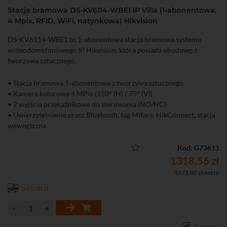
Stacja bramowa DS-KV6114-WBE1 IP Villa (1-abonentowa,
4 Mpix, RFID, WiFi, natynkowa) Hikvision
DS-KV6114-WBE1 to 1-abonentowa stacja bramowa systemu
wideodomofonowego IP Hikvision, która posiada obudowę z
tworzywa sztucznego.
• Stacja bramowa 1-abonentowa z tworzywa sztucznego
• Kamera kolorowa 4 MPix (150° (H) / 75° (V))
• 2 wyjścia przekaźnikowe do sterowania (NO/NC)
• Uwierzytelnienie przez Bluetooth, tag Mifare, HikConnect, stacja
wewnętrzna
• Obsługa kart microSD do 128 GB (FAT32, exFAT)
• Możliwość bezpośredniego dodania do chmury Hik-Connect
Kod: G73611
• Interfejs Ethernet: 1 x RJ-45 10/100 Base-T, Wi-Fi (2,4 GHz),
1318,56 zł
Bluetooth
1072,00 zł netto
od 0,00 zł
Dostępny