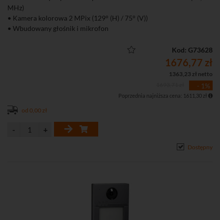
MHz)
• Kamera kolorowa 2 MPix (129° (H) / 75° (V))
• Wbudowany głośnik i mikrofon
• Oświetlacz podczerwieni IR o zasięgu do 3 m
• 2 wyjścia przekaźnikowe do sterowania (NO/NC)
Kod: G73628
• Wbudowany wizytownik z 1 przyciskiem i podświetleniem LED
1676,77 zł
• Funkcje obrazu: BLC, DNR, WRD
1363,23 zł netto
• Kompresja H.264
1693,71 zł
- 1%
• 4 wejścia alarmowe
Poprzednia najniższa cena: 1611,30 zł
• Detekcja ruchu
• Montaż podtynkowy
od 0,00 zł
• Możliwość dodania do 16 podrzędnych stacji bramowych w
trybie podstawowym
• Możliwość tworzenie harmonogramów dzwonienia
Dostępny
• Obsługa za pomocą iVMS-4200, przeglądarki, Hik-Connect
• Możliwość bezpośredniego dodania do chmury Hik-Connect
• Interfejs Ethernet: 1 x RJ-45 10/100 Base-T, Wi-Fi (2,4 GHz)
• Stopień ochrony: IP65, IK08
• Zasilanie DC 12V lub PoE (802.3 af)