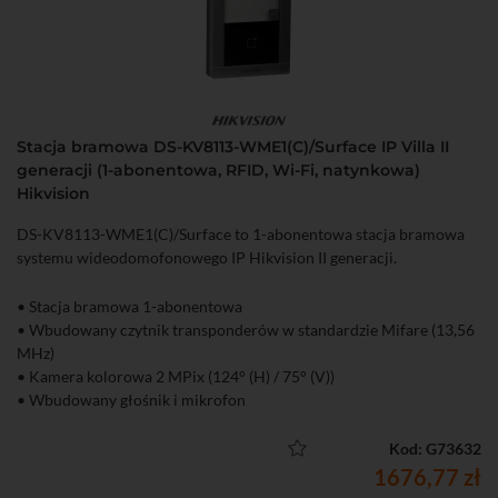
Stacja bramowa DS-KV8113-WME1(C)/Surface IP Villa II
generacji (1-abonentowa, RFID, Wi-Fi, natynkowa)
Hikvision
DS-KV8113-WME1(C)/Surface to 1-abonentowa stacja bramowa
systemu wideodomofonowego IP Hikvision II generacji.
• Stacja bramowa 1-abonentowa
• Wbudowany czytnik transponderów w standardzie Mifare (13,56
MHz)
• Kamera kolorowa 2 MPix (124° (H) / 75° (V))
• Wbudowany głośnik i mikrofon
• Oświetlacz podczerwieni IR o zasięgu do 3 m
• 2 wyjścia przekaźnikowe do sterowania (NO/NC)
Kod: G73632
• Wbudowany wizytownik z 1 przyciskiem i podświetleniem LED
1676,77 zł
• Funkcje obrazu: BLC, DNR, WRD