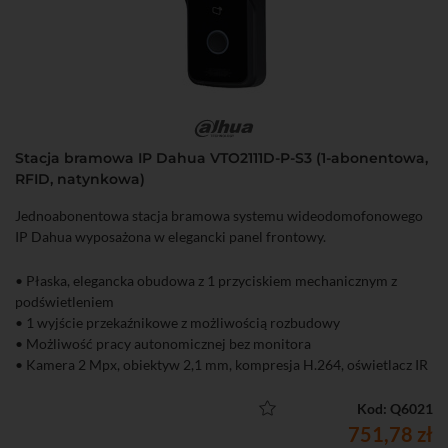
Stacja bramowa IP Dahua VTO2111D-P-S3 (1-abonentowa,
RFID, natynkowa)
Jednoabonentowa stacja bramowa systemu wideodomofonowego
IP Dahua wyposażona w elegancki panel frontowy.
• Płaska, elegancka obudowa z 1 przyciskiem mechanicznym z
podświetleniem
• 1 wyjście przekaźnikowe z możliwością rozbudowy
• Możliwość pracy autonomicznej bez monitora
• Kamera 2 Mpx, obiektyw 2,1 mm, kompresja H.264, oświetlacz IR
• Wbudowany czytnik kart zbliżeniowych (Mifare, do 10000 kart)
• Funkcja zapisu wiadomości wideo po nieodebranym połączeniu
Kod: Q6021
• IP65 (wymagane silikowanie), zasilanie PoE
751,78 zł