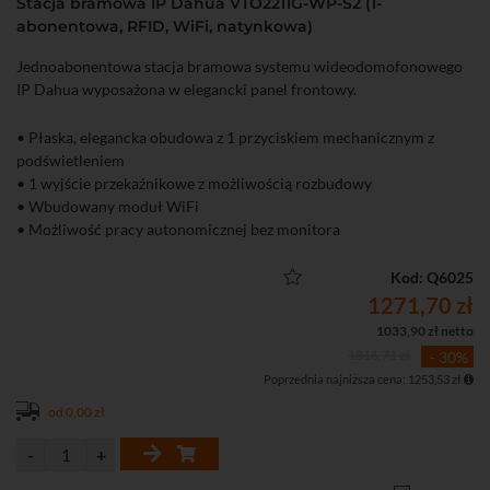
Stacja bramowa IP Dahua VTO2211G-WP-S2 (1-
abonentowa, RFID, WiFi, natynkowa)
Jednoabonentowa stacja bramowa systemu wideodomofonowego
IP Dahua wyposażona w elegancki panel frontowy.
• Płaska, elegancka obudowa z 1 przyciskiem mechanicznym z
podświetleniem
• 1 wyjście przekaźnikowe z możliwością rozbudowy
• Wbudowany moduł WiFi
• Możliwość pracy autonomicznej bez monitora
• Kamera 2 Mpx, obiektyw 2,1 mm, kompresja H.264, oświetlacz IR
• Wbudowany czytnik kart zbliżeniowych (Mifare, do 10000 kart)
Kod: Q6025
• Funkcja zapisu wiadomości wideo po nieodebranym połączeniu
1271,70 zł
• IP65 (wymagane silikowanie), zasilanie PoE
1033,90 zł netto
1816,71 zł
- 30%
Poprzednia najniższa cena: 1253,53 zł
od 0,00 zł