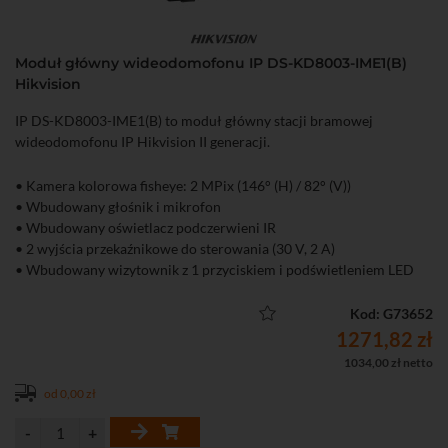
Moduł główny wideodomofonu IP DS-KD8003-IME1(B)
Hikvision
IP DS-KD8003-IME1(B) to moduł główny stacji bramowej
wideodomofonu IP Hikvision II generacji.
• Kamera kolorowa fisheye: 2 MPix (146° (H) / 82° (V))
• Wbudowany głośnik i mikrofon
• Wbudowany oświetlacz podczerwieni IR
• 2 wyjścia przekaźnikowe do sterowania (30 V, 2 A)
• Wbudowany wizytownik z 1 przyciskiem i podświetleniem LED
• 4 wejścia alarmowe
• Funkcje obrazu: BLC, DNR, WRD
Kod: G73652
• Kompatybilność z ramkami z serii DS-KD-XXX
1271,82 zł
• Maksymalna rozbudowa do 8 modułów
1034,00 zł netto
• Obsługa do 6 tys. tagów, 500 monitorów, 16 stacji podrzędnych, 8
od 0,00 zł
rozszerzeń dla stacji w trybie doorphone, 2 tys. użytkowników
• Obsługa zdalna za pomocą aplikacji Hik-Connect (wymagany
monitor wideodomofonowy)