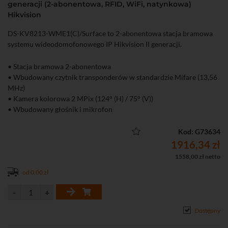
generacji (2-abonentowa, RFID, WiFi, natynkowa)
Hikvision
DS-KV8213-WME1(C)/Surface to 2-abonentowa stacja bramowa
systemu wideodomofonowego IP Hikvision II generacji.
• Stacja bramowa 2-abonentowa
• Wbudowany czytnik transponderów w standardzie Mifare (13,56
MHz)
• Kamera kolorowa 2 MPix (124° (H) / 75° (V))
• Wbudowany głośnik i mikrofon
• Oświetlacz podczerwieni IR o zasięgu do 3 m
• 2 wyjścia przekaźnikowe do sterowania (NO/NC)
Kod: G73634
• Wbudowany wizytownik z 2 przyciskami i podświetleniem LED
1916,34 zł
• Funkcje obrazu: BLC, DNR, WRD
1558,00 zł netto
• Kompresja H.264
od 0,00 zł
• 4 wejścia alarmowe
• Detekcja ruchu
• Montaż natynkowy
• Możliwość dodania do 16 podrzędnych stacji bramowych w
Dostępny
trybie podstawowym
• Możliwość tworzenie harmonogramów dzwonienia