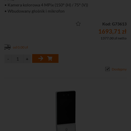
• Kamera kolorowa 4 MPix (150° (H) / 75° (V))
• Wbudowany głośnik i mikrofon
• Oświetlacz podczerwieni IR o zasięgu do 3 m
• 2 wyjścia przekaźnikowe do sterowania (NO/NC)
Kod: G73613
• 1 przycisk wywołania z podświetleniem LED
1693,71 zł
• WRD (120 dB)
1377,00 zł netto
• Kompresja H.265 / H.264 / MJPEG
od 0,00 zł
• 4 wejścia alarmowe
• Detekcja ruchu
• Uwierzytelnienie przez Bluetooth, tag Mifare, HikConnect, stacja
wewnętrzna
Dostępny
• Montaż natynkowy
• Obsługa kart microSD do 128 GB (FAT32, exFAT)
• Możliwość dodania do 16 podrzędnych stacji bramowych w
trybie podstawowym
• Możliwość tworzenie harmonogramów dzwonienia
• Obsługa za pomocą iVMS-4200, przeglądarki, Hik-Connect
• Możliwość bezpośredniego dodania do chmury Hik-Connect
• Interfejs Ethernet: 1 x RJ-45 10/100 Base-T, Wi-Fi (2,4 GHz),
Bluetooth
• Stopień ochrony: IP65