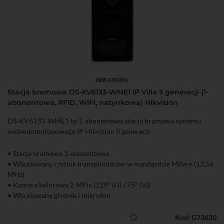
Stacja bramowa DS-KV6133-WME1 IP Villa II generacji (1-
abonentowa, RFID, WiFi, natynkowa) Hikvision
DS-KV6133-WME1 to 1-abonentowa stacja bramowa systemu
wideodomofonowego IP Hikvision II generacji.
• Stacja bramowa 1-abonentowa
• Wbudowany czytnik transponderów w standardzie Mifare (13,56
MHz)
• Kamera kolorowa 2 MPix (129° (H) / 75° (V))
• Wbudowany głośnik i mikrofon
• Oświetlacz podczerwieni IR o zasięgu do 2,5 m
• 1 wyjście przekaźnikowe do sterowania (NO/NC)
Kod: G73620