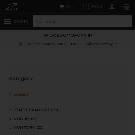
PL
MENU
OFERTA
WIDOEDOMOFONY IP
Wideodomofony SMART HOME
Widoedomofony IP
Kategorie
NOWOŚCI
STACJE BRAMOWE (20)
MODUŁY (22)
MONITORY (22)