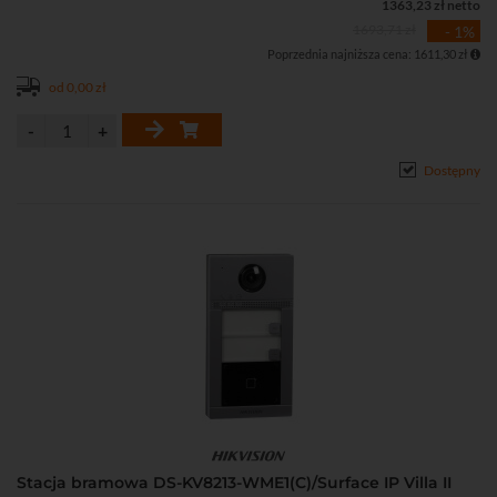
1363,23 zł netto
• Kompresja H.264
1693,71 zł
- 1%
• 4 wejścia alarmowe
Poprzednia najniższa cena: 1611,30 zł
• Detekcja ruchu
• Montaż natynkowy
od 0,00 zł
• Możliwość dodania do 16 podrzędnych stacji bramowych w
trybie podstawowym
• Możliwość tworzenie harmonogramów dzwonienia
Dostępny
• Obsługa za pomocą iVMS-4200, przeglądarki, Hik-Connect
• Możliwość bezpośredniego dodania do chmury Hik-Connect
• Interfejs Ethernet: 1 x RJ-45 10/100 Base-T, Wi-Fi (2,4 GHz)
• Stopień ochrony: IP65, IK08
• Zasilanie DC 12 V lub PoE (802.3 af)
Stacja bramowa DS-KV8213-WME1(C)/Surface IP Villa II