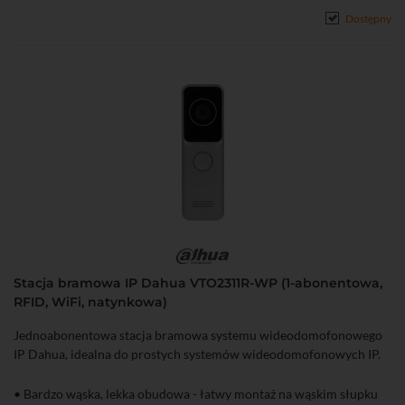
• Wyjście do zasilania elektrozaczepu: DC 12 V / 0,5 A
Dostępny
• Konfiguracja za pomocą iVMS-4200
• Zasilanie DC 12 V lub PoE (802.3 af)
Stacja bramowa IP Dahua VTO2311R-WP (1-abonentowa,
RFID, WiFi, natynkowa)
Jednoabonentowa stacja bramowa systemu wideodomofonowego
IP Dahua, idealna do prostych systemów wideodomofonowych IP.
• Bardzo wąska, lekka obudowa - łatwy montaż na wąskim słupku