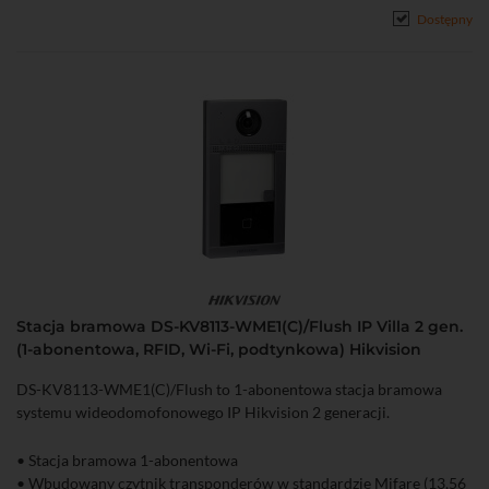
• Obsługa za pomocą iVMS-4200, przeglądarki, Hik-Connect
Dostępny
• Możliwość bezpośredniego dodania do chmury Hik-Connect
• Interfejs Ethernet: 1 x RJ-45 10/100 Base-T, Wi-Fi (2,4 GHz)
• Stopień ochrony: IP65
• Zasilanie DC 12 V lub PoE (802.3 af)
Stacja bramowa DS-KV8113-WME1(C)/Flush IP Villa 2 gen.
(1-abonentowa, RFID, Wi-Fi, podtynkowa) Hikvision
DS-KV8113-WME1(C)/Flush to 1-abonentowa stacja bramowa
systemu wideodomofonowego IP Hikvision 2 generacji.
• Stacja bramowa 1-abonentowa
• Wbudowany czytnik transponderów w standardzie Mifare (13,56