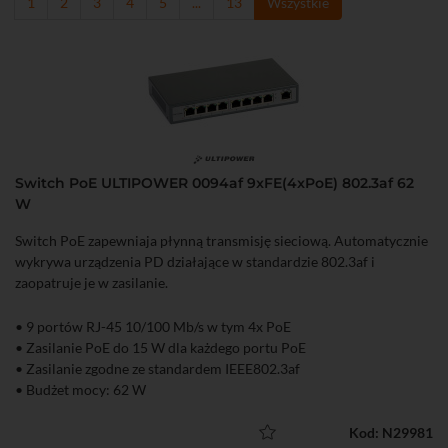
1
2
3
4
5
...
13
Wszystkie
Switch PoE ULTIPOWER 0094af 9xFE(4xPoE) 802.3af 62
W
Switch PoE zapewniaja płynną transmisję sieciową. Automatycznie
wykrywa urządzenia PD działające w standardzie 802.3af i
zaopatruje je w zasilanie.
• 9 portów RJ-45 10/100 Mb/s w tym 4x PoE
• Zasilanie PoE do 15 W dla każdego portu PoE
• Zasilanie zgodne ze standardem IEEE802.3af
• Budżet mocy: 62 W
Kod: N29981