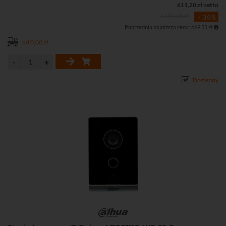
611,20 zł netto
1174,65 zł
- 36%
Poprzednia najniższa cena: 669,55 zł
od 0,00 zł
Dostępny