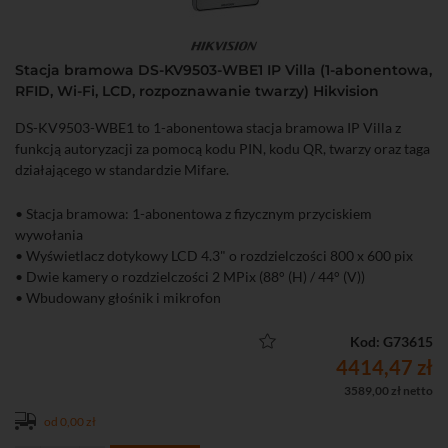
• Zasilanie DC 12 V lub PoE (802.3 af)
Stacja bramowa DS-KV9503-WBE1 IP Villa (1-abonentowa,
RFID, Wi-Fi, LCD, rozpoznawanie twarzy) Hikvision
DS-KV9503-WBE1 to 1-abonentowa stacja bramowa IP Villa z
funkcją autoryzacji za pomocą kodu PIN, kodu QR, twarzy oraz taga
działającego w standardzie Mifare.
• Stacja bramowa: 1-abonentowa z fizycznym przyciskiem
wywołania
• Wyświetlacz dotykowy LCD 4.3" o rozdzielczości 800 x 600 pix
• Dwie kamery o rozdzielczości 2 MPix (88° (H) / 44° (V))
• Wbudowany głośnik i mikrofon
• Wbudowany oświetlacz podczerwieni IR do 3 m
• Wirtualna klawiatura do otwierania kodem PIN
Kod: G73615
• Wbudowany czytnik transponderów w standardzie Mifare (13,56
4414,47 zł
MHz)
3589,00 zł netto
• Autoryzacja za pomocą: twarzy, kodu, karty, kodu QR, bluetooth
od 0,00 zł
(zarezerwowany)
• 2 wyjścia przekaźnikowe do sterowania (30 V, 2 A)