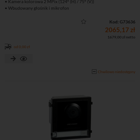
• Kamera kolorowa 2 MPix (124° (H) / 75° (V))
• Wbudowany głośnik i mikrofon
• Oświetlacz podczerwieni IR o zasięgu do 3 m
• 2 wyjścia przekaźnikowe do sterowania (NO/NC)
Kod: G73636
• Wbudowany wizytownik z 4 przyciskami i podświetleniem LED
2065,17 zł
• Funkcje obrazu: BLC, DNR, WRD
1679,00 zł netto
• Kompresja H.264
od 0,00 zł
• 4 wejścia alarmowe
• Detekcja ruchu
• Montaż natynkowy
• Możliwość dodania do 16 podrzędnych stacji bramowych w
Chwilowo niedostępny
trybie podstawowym
• Możliwość tworzenie harmonogramów dzwonienia
• Obsługa za pomocą iVMS-4200, przeglądarki, Hik-Connect (do
P2P wymagany monitor)
• Interfejs Ethernet: 1 x RJ-45 10/100 Base-T, Wi-Fi (2,4 GHz)
• Stopień ochrony: IP65, IK08
• Zasilanie DC 12 V lub PoE (802.3 af)