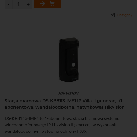
• 2 wejścia do podłączenia przycisków wyjścia
• 2 wejścia do podłączenia kontaktronów drzwiowych
Dostępny
• Obsługa do 100 tys. tagów, 20 tys. użytkowników, 10 tys. twarzy,
500 monitorów, 16 stacji podrzędnych
• WRD (120 dB)
• Obsługa za pomocą iVMS-4200, przeglądarki, Hik-Connect
• Możliwość bezpośredniego dodania do chmury Hik-Connect
• Interfejs Ethernet: 1 x RJ-45 10/100 Base-T, Wi-Fi (2,4 GHz)
• Montaż natynkowy
• Współpraca z systemem wideodomofonowym IP II generacji
• Stopień ochrony: IP65, IK08
• Zasilanie DC 12 V lub PoE (802.3 af)
Stacja bramowa DS-KB8113-IME1 IP Villa II generacji (1-
abonentowa, wandaloodporna, natynkowa) Hikvision
DS-KB8113-IME1 to 1-abonentowa stacja bramowa systemu
wideodomofonowego IP Hikvision II generacji w wykonaniu
wandaloodpornym o stopniu ochrony IK09.