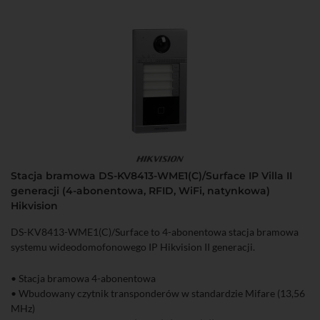
• Obsługa za pomocą iVMS-4200, przeglądarki, Hik-Connect (do
P2P wymagany monitor)
• Interfejs Ethernet: 1 x RJ-45 10/100 Base-T, Wi-Fi (2,4 GHz)
• Stopień ochrony: IP65, IK08
• Zasilanie DC 12 V lub PoE (802.3 af)
Stacja bramowa DS-KV8413-WME1(C)/Surface IP Villa II
generacji (4-abonentowa, RFID, WiFi, natynkowa)
Hikvision
DS-KV8413-WME1(C)/Surface to 4-abonentowa stacja bramowa
systemu wideodomofonowego IP Hikvision II generacji.
• Stacja bramowa 4-abonentowa
• Wbudowany czytnik transponderów w standardzie Mifare (13,56
MHz)