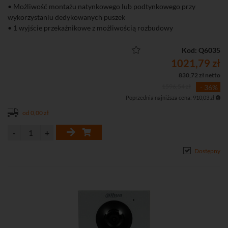
• Możliwość montażu natynkowego lub podtynkowego przy
wykorzystaniu dedykowanych puszek
• 1 wyjście przekaźnikowe z możliwością rozbudowy
• Możliwość pracy autonomicznej bez monitora
• Kamera 2 Mpx, obiektyw 1,9 mm, kompresja H.264, oświetlacz IR
Kod: Q6035
• Obsługa kart SD
1021,79 zł
• Funkcja zapisu wiadomości wideo po nieodebranym połączeniu
830,72 zł netto
• IP65 (wymagane silikowanie), klasa wandaloodporności IK07,
1596,54 zł
- 36%
zasilanie PoE
Poprzednia najniższa cena: 910,03 zł
od 0,00 zł
Dostępny