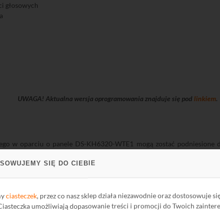
ści głosowych
a
UWAGA! Aktualna wersja oprogramowania znajduje się pod
linkiem
.
go w oparciu o panele DS-KH6320-WTE1 mogą zostać podniesione dzię
ożliwiające podłączenie czujników. Informacje o naruszeniu danego cz
SOWUJEMY SIĘ DO CIEBIE
u trybów uzbrajania, pozwala na dopasowanie systemu do własnych pot
ychmiastowy, 24 h i opóźniony.
my
ciasteczek
, przez co nasz sklep działa niezawodnie oraz dostosowuje si
i
 Ciasteczka umożliwiają dopasowanie treści i promocji do Twoich zainter
acji charakteryzują się estetycznym wyglądem i dużą funkcjonalnością
agań instalacji. W jej skład zawsze wchodzi moduł główny, umożliwiają