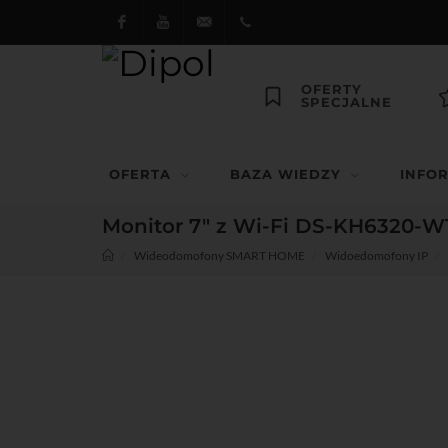
Facebook
Youtube
dipol@dipol.com.pl
+48
OFERTY
SPECJALNE
12
644
OFERTA
BAZA WIEDZY
INFO
29 13
Monitor 7" z Wi-Fi DS-KH6320-W
Wideodomofony SMART HOME
Widoedomofony IP