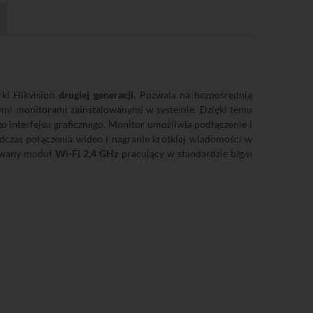
ki Hikvision
drugiej generacji
. Pozwala na bezpośrednią
ymi monitorami zainstalowanymi w systemie. Dzięki temu
 interfejsu graficznego. Monitor umożliwia podłączenie i
czas połączenia wideo i nagranie krótkiej wiadomości w
dowany moduł
Wi-Fi 2,4 GHz
pracujący w standardzie b/g/n