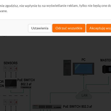
ę nie zgodzisz, nie wpłynie to na wyświetlanie reklam, tylko nie będą one d
wane.
mu IP
56 MHz
Ustawienia
Odrzuć wszystkie
Akceptuję wsz
owego