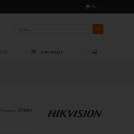
PL
OTO
ZALOGUJ
 towaru:
G74001