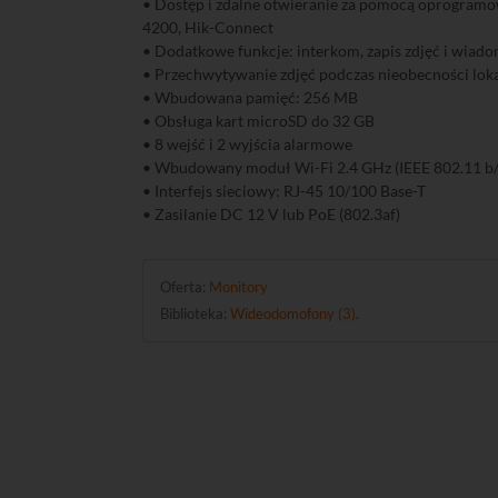
• Dostęp i zdalne otwieranie za pomocą oprogram
4200, Hik-Connect
• Dodatkowe funkcje: interkom, zapis zdjęć i wiad
• Przechwytywanie zdjęć podczas nieobecności lok
• Wbudowana pamięć: 256 MB
• Obsługa kart microSD do 32 GB
• 8 wejść i 2 wyjścia alarmowe
• Wbudowany moduł Wi-Fi 2.4 GHz (IEEE 802.11 b/
• Interfejs sieciowy: RJ-45 10/100 Base-T
• Zasilanie DC 12 V lub PoE (802.3af)
Oferta:
Monitory
Biblioteka:
Wideodomofony (3)
.