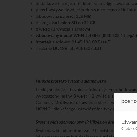
dodatkowe funkcje: interkom, zapis zdjęć i wiadomo
przechwytywanie zdjęć podczas nieobecności lokator
wbudowana pamięć: 128 MB
obsługa kart
microSD
do
32 GB
8
wejść i
2
wyjścia alarmowe
wbudowany moduł Wi-Fi 2,4 GHz (IEEE 802.11 b/g/n)
interfejs sieciowy: RJ-45 10/100 Base-T
zasilanie
DC 12V
lub
PoE (802.3af)
Funkcje prostego systemu alarmowego
Funkcjonalność i bezpieczeństwo systemu budowane
wyposażony jest w 8 wejść i 2 wyjścia alarmowe um
DOSTO
Connect. Możliwość ustawienia stref i wyboru kilk
NO/NC i dla każdego ustawić różne typy alarmów: nat
Używa
System wideodomofonowy IP Hikvision drugiej generacj
Ciebie.
Systemy wideodomofonowe IP Hikvision drugiej gener
jej elementy mogą być dobierane w zależności od wym