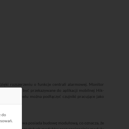
ki rozszerzeniu o funkcje centrali alarmowej. Monitor
ujnika mogą być przekazywane do aplikacji mobilnej Hik-
rzeb. Do panelu można podłączyć czujniki pracujące jako
ę do
esowań.
. Stacja bramowa posiada budowę modułową, co oznacza, że
cy zasilenie pozostałych modułów oraz opcjonalnie moduły