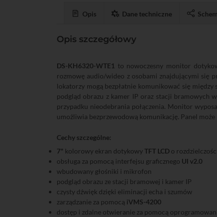
Opis
Dane techniczne
Schem
Opis szczegółowy
DS-KH6320-WTE1
to nowoczesny monitor dotyko
rozmowę audio/wideo z osobami znajdującymi się p
lokatorzy mogą bezpłatnie komunikować się między so
podgląd obrazu z kamer IP oraz stacji bramowych w
przypadku nieodebrania połączenia. Monitor wyposa
umożliwia bezprzewodową komunikację. Panel może b
Cechy szczególne:
7"
kolorowy ekran dotykowy
TFT LCD
o rozdzielczośc
obsługa za pomocą interfejsu graficznego
UI v2.0
wbudowany głośniki i mikrofon
podgląd obrazu ze stacji bramowej i kamer IP
czysty dźwięk dzięki eliminacji echa i szumów
zarządzanie za pomocą
iVMS-4200
dostęp i zdalne otwieranie za pomocą oprogramowan