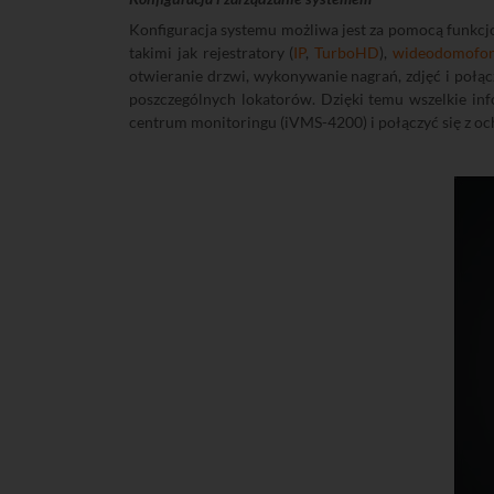
Konfiguracja systemu możliwa jest za pomocą funkcjon
takimi jak rejestratory (
IP
,
TurboHD
),
wideodomofo
otwieranie drzwi, wykonywanie nagrań, zdjęć i poł
poszczególnych lokatorów. Dzięki temu wszelkie in
centrum monitoringu (iVMS-4200) i połączyć się z oc