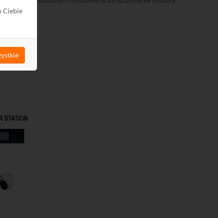
o Ciebie
ystkie