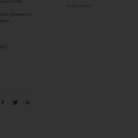
owania iVMS-
Napisz do nas!
omości głosowych
atora
g/n)