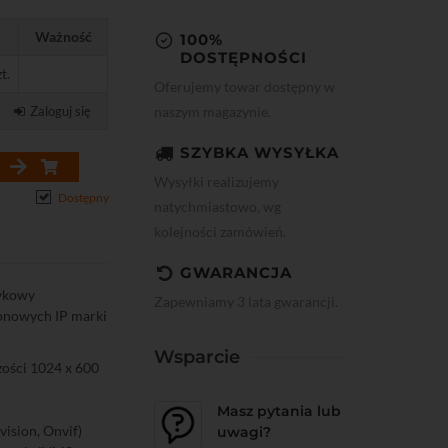
Ważność
100%
DOSTĘPNOŚCI
t.
Oferujemy towar dostępny w
naszym magazynie.
Zaloguj się
SZYBKA WYSYŁKA
Wysyłki realizujemy
Dostępny
natychmiastowo, wg
kolejności zamówień.
GWARANCJA
ykowy
Zapewniamy 3 lata gwarancji.
onowych IP marki
Wsparcie
zości 1024 x 600
Masz pytania lub
vision, Onvif)
uwagi?