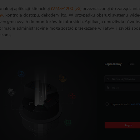
alnej aplikacji klienckiej
iVMS-4200 (v3)
przeznaczonej do zarządzania
ny
, kontrola dostępu, dekodery itp. W przypadku obsługi systemu wid
ączeń głosowych do monitorów lokatorskich. Aplikacja umożliwia równi
formacje administracyjne mogą zostać przekazane w łatwy i szybki s
hroną.