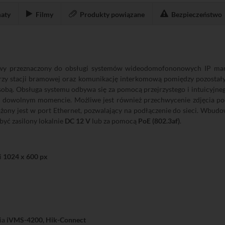
aty
Filmy
Produkty powiązane
Bezpieczeństwo
wy przeznaczony do obsługi systemów wideodomofononowych IP mar
rzy stacji bramowej oraz komunikację interkomową pomiędzy pozostał
bą. Obsługa systemu odbywa się za pomocą przejrzystego i intuicyjnego
 dowolnym momencie. Możliwe jest również przechwycenie zdjęcia pod
żony jest w port Ethernet, pozwalający na podłączenie do sieci. Wbu
yć zasilony lokalnie
DC 12 V
lub za pomocą
PoE (802.3af)
.
i
1024 x 600 px
ia
iVMS-4200, Hik-Connect