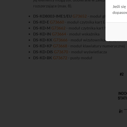
rozszerzające (max. 8).
Jeśli si
dopaso
DS-KD8003-IME1/EU
G73652
- moduł główny syste
DS-KD-E
G73660
- moduł czytnika kart EM 125 kHz
DS-KD-M
G73662
- moduł czytnika kart Mifare 13,
DS-KD-IN
G73664
- moduł wskaźnika
DS-KD-KK
G73666
- moduł wizytownika 6 przycisk
DS-KD-KP
G73668
- moduł klawiatury numerycznej
DS-KD-DIS
G73670
- moduł wyświetlacza
DS-KD-BK
G73672
- pusty moduł