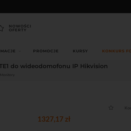
NOWOŚCI
OFERTY
RMACJE
PROMOCJE
KURSY
KONKURS F
TE1 do wideodomofonu IP Hikvision
Monitory
Kod
1327,17 zł