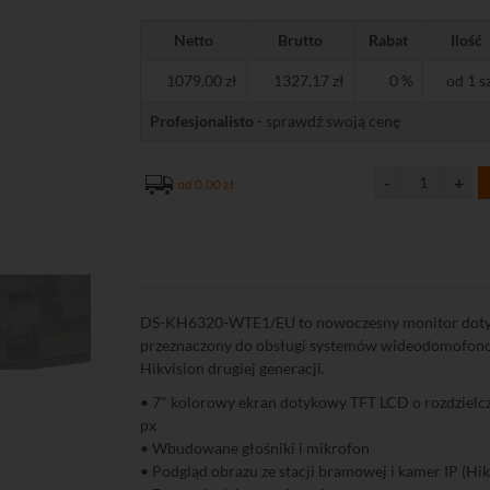
Netto
Brutto
Rabat
Ilość
1079,00 zł
1327,17 zł
0 %
od 1 sz
Profesjonalisto
- sprawdź swoją cenę
od 0,00 zł
DS-KH6320-WTE1/EU to nowoczesny monitor dot
przeznaczony do obsługi systemów wideodomofon
Hikvision drugiej generacji.
• 7" kolorowy ekran dotykowy TFT LCD o rozdzielc
px
• Wbudowane głośniki i mikrofon
• Podgląd obrazu ze stacji bramowej i kamer IP (Hik