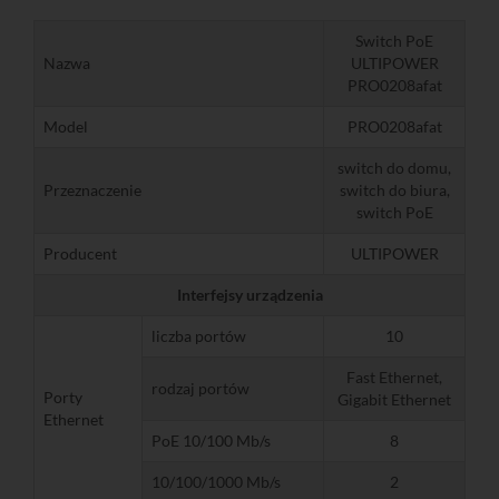
Switch PoE
Nazwa
ULTIPOWER
PRO0208afat
Model
PRO0208afat
switch do domu,
Przeznaczenie
switch do biura,
switch PoE
Producent
ULTIPOWER
Interfejsy urządzenia
liczba portów
10
Fast Ethernet,
rodzaj portów
Porty
Gigabit Ethernet
Ethernet
PoE 10/100 Mb/s
8
10/100/1000 Mb/s
2