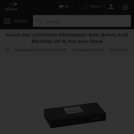
PL
MENU
OFERTA
Switch PoE ULTIPOWER PRO0208afat 8xFE (8xPoE) 2xGE
802.3af/at 120 W, PoE Auto Check
Wideodomofony SMART HOME
Widoedomofony IP
Switche PoE