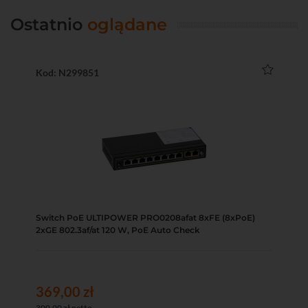
Ostatnio
oglądane
Kod: N299851
Switch PoE ULTIPOWER PRO0208afat 8xFE (8xPoE)
2xGE 802.3af/at 120 W, PoE Auto Check
369,00 zł
300,00 zł netto