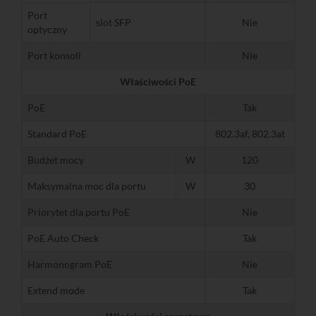
Port
slot SFP
Nie
optyczny
Port konsoli
Nie
Właściwości PoE
PoE
Tak
Standard PoE
802.3af, 802.3at
Budżet mocy
W
120
Maksymalna moc dla portu
W
30
Priorytet dla portu PoE
Nie
PoE Auto Check
Tak
Harmonogram PoE
Nie
Extend mode
Tak