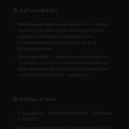
AKTUALNOŚCI
Nowe drzewo towarów w e
-sklepie Dipola - dobierz
produkty w obrębie systemu. W e-sklepie Dipola
pojawiła się możliwość przeglądania oferty
produktowej pod kątem systemów, tzn. grup
kompatybilnych ze...
10 czerwca 2026 r.
- Jubileuszowa edycja konkursu
"Ciekawie o Antenach". To już dwudziesty piąty raz,
kiedy zapraszamy do udziału w naszym wakacyjnym
wyzwaniu fotograficznym – czekamy na...
PRASA O NAS
Transmodulator TDX-4168 FTA TERRA - Świat Radio
nr 10/2019
Dobry kabel koncentryczny - Świat Radio nr 8/2019