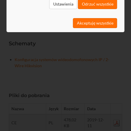
Ustawienia
Odrzuć wszystkie
przechowywania
%
5...90
Akceptuję wszystkie
Schematy
Konfiguracja systemów wideodomofonowych IP / 2-
Wire Hikvision
Pliki do pobrania
Nazwa
Język
Rozmiar
Data
478,02
2019-12-
CE
PL
KB
11