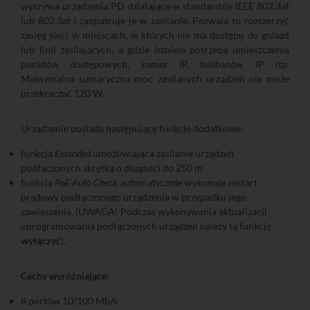
wykrywa urządzenia PD działające w standardzie IEEE 802.3af
lub 802.3at i zaopatruje je w zasilanie. Pozwala to rozszerzyć
zasięg sieci w miejscach, w których nie ma dostępu do gniazd
lub linii zasilających, a gdzie istnieje potrzeba umieszczenia
punktów dostępowych, kamer IP, telefonów IP itp.
Maksymalna sumaryczna moc zasilanych urządzeń nie może
przekraczać 120 W.
Urządzenie posiada następujące funkcje dodatkowe:
funkcja
Extended
umożliwiająca zasilanie urządzeń
podłączonych skrętką o długości do 250 m
funkcja
PoE Auto Check
automatycznie wykonuje restart
prądowy podłączonego urządzenia w przypadku jego
zawieszenia. (UWAGA! Podczas wykonywania aktualizacji
oprogramowania podłączonych urządzeń należy tą funkcję
wyłączyć
).
Cechy wyróżniające:
8 portów 10/100 Mb/s