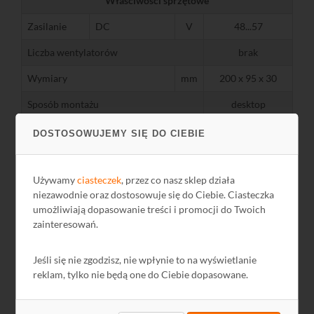
Właściwości sprzętowe
Zasilanie
DC
V
48...57
Liczba wentylatorów
brak
Wymiary
mm
200 x 95 x 30
Sposób montażu
desktop
Redundantne zasilanie
Nie
DOSTOSOWUJEMY SIĘ DO CIEBIE
Certyfikaty
CE/FCC
Używamy
ciasteczek
, przez co nasz sklep działa
instrukcja,
Zawartość opakowania
niezawodnie oraz dostosowuje się do Ciebie. Ciasteczka
switch, zasilacz
umożliwiają dopasowanie treści i promocji do Twoich
Środowisko pracy
zainteresowań.
pracy
℃
-10...+50
Jeśli się nie zgodzisz, nie wpłynie to na wyświetlanie
Temperatura
przechowywania
℃
-40...+85
reklam, tylko nie będą one do Ciebie dopasowane.
powietrza
%
10...90
Wilgotność