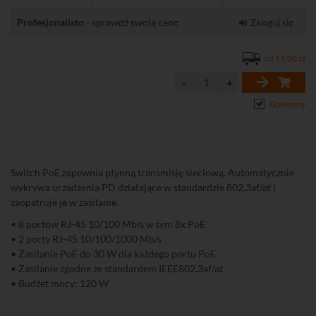
Profesjonalisto
- sprawdź swoją cenę
Zaloguj się
od 11,00 zł
Dostępny
Switch PoE zapewnia płynną transmisję sieciową. Automatycznie
wykrywa urządzenia PD działające w standardzie 802.3af/at i
zaopatruje je w zasilanie.
• 8 portów RJ-45 10/100 Mb/s w tym 8x PoE
• 2 porty RJ-45 10/100/1000 Mb/s
• Zasilanie PoE do 30 W dla każdego portu PoE
• Zasilanie zgodne ze standardem IEEE802.3af/at
• Budżet mocy: 120 W