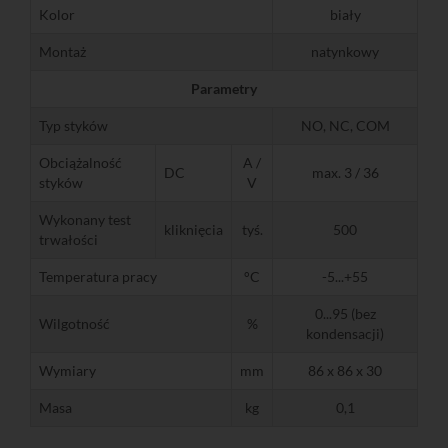
Kolor
biały
Montaż
natynkowy
Parametry
Typ styków
NO, NC, COM
Obciążalność
A /
DC
max. 3 / 36
styków
V
Wykonany test
kliknięcia
tyś.
500
trwałości
Temperatura pracy
°C
-5...+55
0...95 (bez
Wilgotność
%
kondensacji)
Wymiary
mm
86 x 86 x 30
Masa
kg
0,1