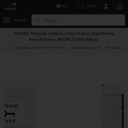
PL
MENU
OFERTA
YPW3D Przycisk wyjścia (natynkowy, plastikowy,
kwadratowy, NO/NC/COM) Yotogi
Wideodomofony SMART HOME
Widoedomofony IP
Akcesoria