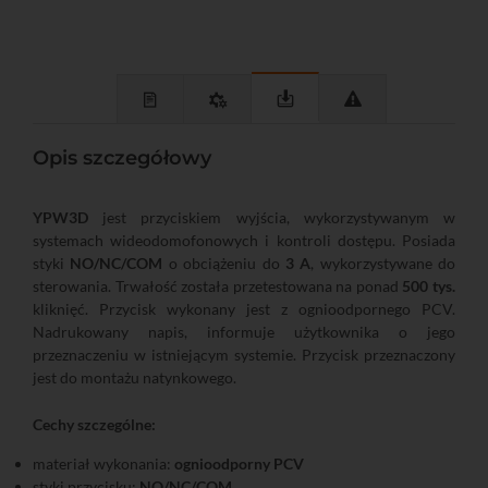
Opis szczegółowy
YPW3D
jest przyciskiem wyjścia, wykorzystywanym w
systemach wideodomofonowych i kontroli dostępu. Posiada
styki
NO/NC/COM
o obciążeniu do
3 A
, wykorzystywane do
sterowania. Trwałość została przetestowana na ponad
500 tys.
kliknięć. Przycisk wykonany jest z ognioodpornego PCV.
Nadrukowany napis, informuje użytkownika o jego
przeznaczeniu w istniejącym systemie. Przycisk przeznaczony
jest do montażu natynkowego.
Cechy szczególne:
materiał wykonania:
ognioodporny PCV
styki przycisku:
NO/NC/COM