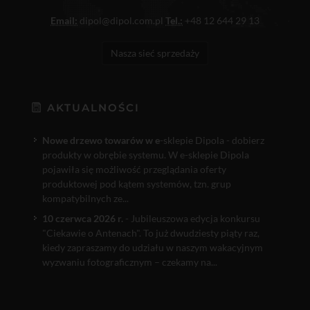
Email:
dipol@dipol.com.pl
Tel.:
+48 12 644 29 13
Nasza sieć sprzedaży
AKTUALNOŚCI
Nowe drzewo towarów w e
-sklepie Dipola - dobierz
produkty w obrębie systemu. W e-sklepie Dipola
pojawiła się możliwość przeglądania oferty
produktowej pod kątem systemów, tzn. grup
kompatybilnych ze...
10 czerwca 2026 r.
- Jubileuszowa edycja konkursu
"Ciekawie o Antenach". To już dwudziesty piąty raz,
kiedy zapraszamy do udziału w naszym wakacyjnym
wyzwaniu fotograficznym – czekamy na...