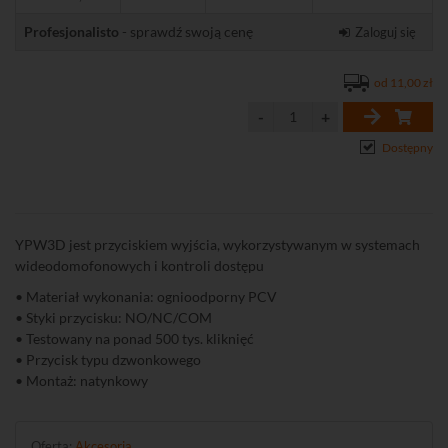
Profesjonalisto
- sprawdź swoją cenę
Zaloguj się
od 11,00 zł
Dostępny
YPW3D jest przyciskiem wyjścia, wykorzystywanym w systemach
wideodomofonowych i kontroli dostępu
• Materiał wykonania: ognioodporny PCV
• Styki przycisku: NO/NC/COM
• Testowany na ponad 500 tys. kliknięć
• Przycisk typu dzwonkowego
• Montaż: natynkowy
Oferta:
Akcesoria