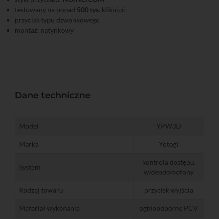
testowany na ponad
500 tys.
kliknięć
przycisk typu dzwonkowego
montaż: natynkowy
Dane techniczne
Model
YPW3D
Marka
Yotogi
kontrola dostępu,
System
wideodomofony
Rodzaj towaru
przycisk wyjścia
Materiał wykonania
ognioodporne PCV