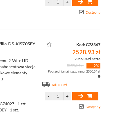
Dostępny
lla DS-KIS705EY
Kod: G73367
2528,93 zł
2056,04 zł netto
temu 2-Wire HD
2580,54 zł
- 2%
noabonentowa stacja
Poprzednia najniższa cena: 2580,54 zł
tkowe elementy
mu
od 0,00 zł
74027 - 1 szt.
Dostępny
EY - 1 szt.