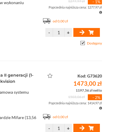
1277,97 zł
- 1%
i w wykonaniu
Poprzednia najniższa cena: 1277,97 zł
od 0,00 zł
Dostępny
/NC)
II generacji (1-
Kod: G73620
kvision
1473,00 zł
ji bramowych w
1197,56 zł netto
ramowa systemu
1503,06 zł
- 2%
nienia
Poprzednia najniższa cena: 1414,97 zł
, Hik-Connect
ry Hik-Connect
od 0,00 zł
rdzie Mifare (13,56