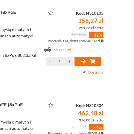
 (8xPoE
Kod: N310105
358,27 zł
291,28 zł netto
 myślą o małych i
407,13 zł
- 12%
stemach automatyki
Poprzednia najniższa cena: 407,13 zł
od 11,00 zł
ym 8xPoE 802.3af/at
0
Dostępny
xFE (8xPoE
Kod: N310304
462,48 zł
376,00 zł netto
 myślą o małych i
492,00 zł
- 6%
stemach automatyki
Poprzednia najniższa cena: 487,08 zł