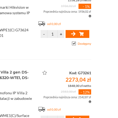
1558,26 zł netto
1936,02 zł
- 1%
marki Hikvision w
Poprzednia najniższa cena: 1936,02 zł
ramowa systemu IP
od 0,00 zł
-WPE1(C) G73624
01
Dostępny
illa 2 gen DS-
Kod: G73261
6320-WTE1, DS-
2273,04 zł
1848,00 zł netto
2583,00 zł
- 12%
ofonu IP Villa 2
Poprzednia najniższa cena: 2142,87 zł
stalacji w zabudowie
od 0,00 zł
-WME1(C)/Surface