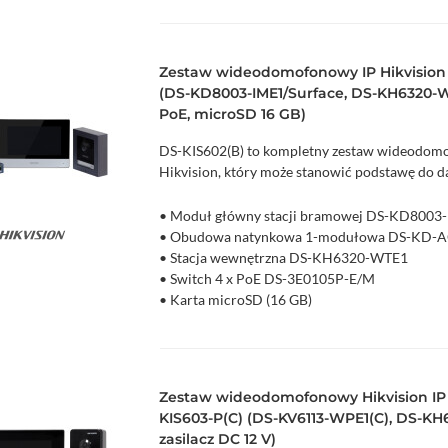
• Niezarządzalny
Zestaw wideodomofonowy IP Hikvision
(DS-KD8003-IME1/Surface, DS-KH6320-WT
PoE, microSD 16 GB)
DS-KIS602(B) to kompletny zestaw wideodomo
Hikvision, który może stanowić podstawę do d
• Moduł główny stacji bramowej DS-KD8003-
• Obudowa natynkowa 1-modułowa DS-KD-
zyka
Podgląd
• Stacja wewnętrzna DS-KH6320-WTE1
• Switch 4 x PoE DS-3E0105P-E/M
• Karta microSD (16 GB)
Zestaw wideodomofonowy Hikvision IP V
KIS603-P(C) (DS-KV6113-WPE1(C), DS-KH
zasilacz DC 12 V)