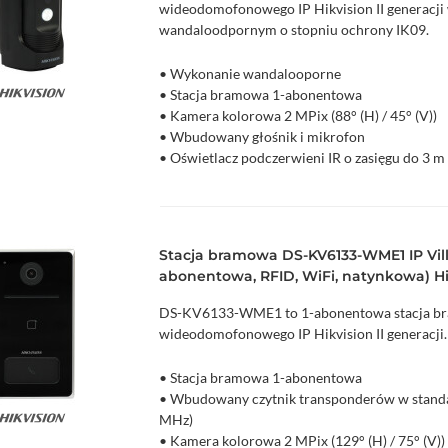
wideodomofonowego IP Hikvision II generacj
wandaloodpornym o stopniu ochrony IK09.
• Wykonanie wandalooporne
• Stacja bramowa 1-abonentowa
zyka
Podgląd
• Kamera kolorowa 2 MPix (88° (H) / 45° (V))
• Wbudowany głośnik i mikrofon
• Oświetlacz podczerwieni IR o zasięgu do 3 m
• 1 wejście alarmowe
• 1 wyjście przekaźnikowe do sterowania (NO
• Funkcje obrazu: BLC, WRD
• Kompresja H.264
Stacja bramowa DS-KV6133-WME1 IP Villa 
• Detekcja ruchu
abonentowa, RFID, WiFi, natynkowa) Hi
• Montaż natynkowy
• Możliwość dodania do 16 podrzędnych stac
DS-KV6133-WME1 to 1-abonentowa stacja b
trybie podstawowym
wideodomofonowego IP Hikvision II generacji.
• Możliwość tworzenie harmonogramów dzwo
• Obsługa za pomocą iVMS-4200, przeglądarki
• Stacja bramowa 1-abonentowa
• Możliwość bezpośredniego dodania do chmu
• Wbudowany czytnik transponderów w standa
• Interfejs Ethernet: 1 x RJ-45 10/100 Base-T
MHz)
zyka
Podgląd
• Stopień ochrony: IP65, IK09
• Kamera kolorowa 2 MPix (129° (H) / 75° (V))