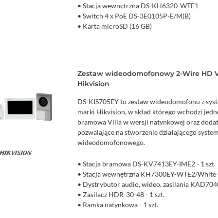
• Stacja wewnętrzna DS-KH6320-WTE1
• Switch 4 x PoE DS-3E0105P-E/M(B)
• Karta microSD (16 GB)
Zestaw wideodomofonowy 2-Wire HD Vi
Hikvision
DS-KIS705EY to zestaw wideodomofonu z sys
marki Hikvision, w skład którego wchodzi jed
bramowa Villa w wersji natynkowej oraz doda
pozwalające na stworzenie działającego syste
wideodomofonowego.
zyka
Podgląd
• Stacja bramowa DS-KV7413EY-IME2 - 1 szt.
• Stacja wewnętrzna KH7300EY-WTE2/White G
• Dystrybutor audio, wideo, zasilania KAD7040
• Zasilacz HDR-30-48 - 1 szt.
• Ramka natynkowa - 1 szt.
• Breloki MIFARE - 3 szt.