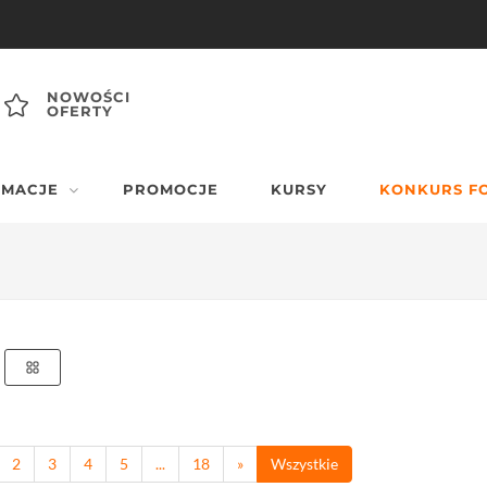
NOWOŚCI
OFERTY
RMACJE
PROMOCJE
KURSY
KONKURS F
2
3
4
5
...
18
»
Wszystkie