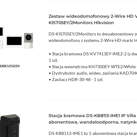
Zestaw wideodomofonowy 2-Wire HD Vi
KIS705EY/2Monitors Hikvision
DS-KIS705EY/2Monitors to dwuabonentowy z
wideodomofonu z systemu 2-Wire HD marki Hi
• Stacja bramowa DS-KV7413EY-IME2-2 (z dw
1 szt.
• Stacja wewnętrzna KH7300EY-WTE2/White G
zyka
Podgląd
• Dystrybutor audio, wideo, zasilania KAD7040
• Zasilacz HDR-30-48 - 1 szt.
• Ramka natynkowa - 1 szt.
• Breloki MIFARE - 5 szt.
Stacja bramowa DS-KB8113-IME1 IP Villa I
abonentowa, wandaloodporna, natynko
DS-KB8113-IME1 to 1-abonentowa stacja br