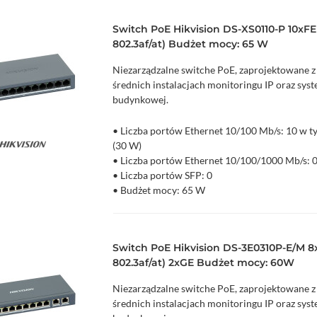
Switch PoE Hikvision DS-XS0110-P 10xFE
802.3af/at) Budżet mocy: 65 W
Niezarządzalne switche PoE, zaprojektowane z
średnich instalacjach monitoringu IP oraz sy
budynkowej.
• Liczba portów Ethernet 10/100 Mb/s: 10 w t
(30 W)
zyka
Podgląd
• Liczba portów Ethernet 10/100/1000 Mb/s: 
• Liczba portów SFP: 0
• Budżet mocy: 65 W
• Niezarządzalny
Switch PoE Hikvision DS-3E0310P-E/M 8
802.3af/at) 2xGE Budżet mocy: 60W
Niezarządzalne switche PoE, zaprojektowane z
średnich instalacjach monitoringu IP oraz sy