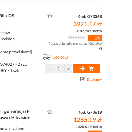
lla DS-
Kod: G73368
3921,17 zł
3187,94 zł netto
estaw
4001,19 zł
- 2%
kvision.
Poprzednia najniższa cena: 4001,19 zł
oma przyciskami) -
od 0,00 zł
74027 - 2 szt.
EY - 1 szt.
Dostępny
I generacji (1-
Kod: G73619
wa) Hikvision
1265,19 zł
1028,61 zł netto
amowa systemu