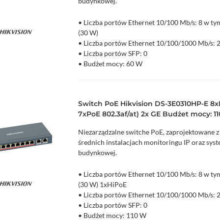
budynkowej.
• Liczba portów Ethernet 10/100 Mb/s: 8 w ty
(30 W)
zyka
Podgląd
• Liczba portów Ethernet 10/100/1000 Mb/s: 
• Liczba portów SFP: 0
• Budżet mocy: 60 W
• Niezarządzalny
Switch PoE Hikvision DS-3E0310HP-E 8xF
7xPoE 802.3af/at) 2x GE Budżet mocy: 1
Niezarządzalne switche PoE, zaprojektowane z
średnich instalacjach monitoringu IP oraz sy
budynkowej.
• Liczba portów Ethernet 10/100 Mb/s: 8 w ty
(30 W) 1xHiPoE
zyka
Podgląd
• Liczba portów Ethernet 10/100/1000 Mb/s: 
• Liczba portów SFP: 0
• Budżet mocy: 110 W