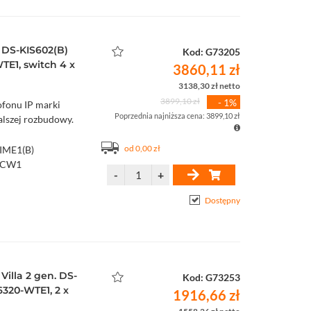
 DS-KIS602(B)
Kod: G73205
E1, switch 4 x
3860,11 zł
3138,30 zł netto
3899,10 zł
- 1%
fonu IP marki
Poprzednia najniższa cena: 3899,10 zł
alszej rozbudowy.
od 0,00 zł
IME1(B)
ACW1
Dostępny
illa 2 gen. DS-
Kod: G73253
6320-WTE1, 2 x
1916,66 zł