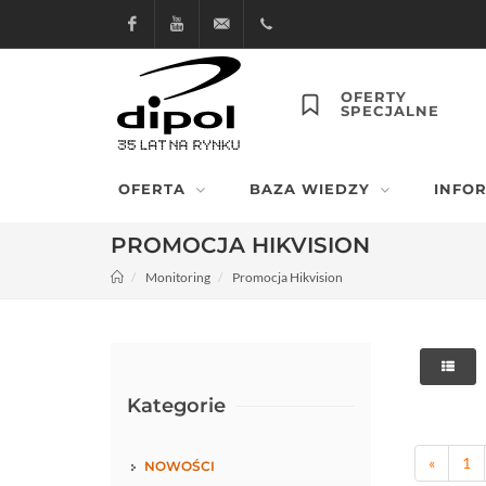
Facebook
Youtube
dipol@dipol.com.pl
+48
OFERTY
SPECJALNE
12
644
OFERTA
BAZA WIEDZY
INFO
29 13
PROMOCJA HIKVISION
Monitoring
Promocja Hikvision
Kategorie
«
1
NOWOŚCI