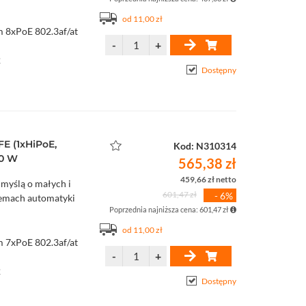
od 11,00 zł
m 8xPoE 802.3af/at
2
Dostępny
E (1xHiPoE,
Kod: N310314
10 W
565,38 zł
459,66 zł netto
 myślą o małych i
601,47 zł
- 6%
stemach automatyki
Poprzednia najniższa cena: 601,47 zł
od 11,00 zł
m 7xPoE 802.3af/at
2
Dostępny