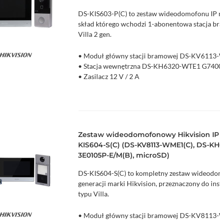
DS-KIS603-P(C) to zestaw wideodomofonu IP 
skład którego wchodzi 1-abonentowa stacja b
Villa 2 gen.
• Moduł główny stacji bramowej DS-KV6113
zyka
Podgląd
• Stacja wewnętrzna DS-KH6320-WTE1 G740
• Zasilacz 12 V / 2 A
Zestaw wideodomofonowy Hikvision IP V
KIS604-S(C) (DS-KV8113-WME1(C), DS-KH
3E0105P-E/M(B), microSD)
DS-KIS604-S(C) to kompletny zestaw wideodom
generacji marki Hikvision, przeznaczony do in
typu Villa.
• Moduł główny stacji bramowej DS-KV8113
zyka
Podgląd