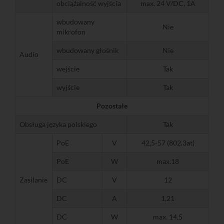
obciążalność wyjścia
max. 24 V/DC, 1A
wbudowany
Nie
mikrofon
wbudowany głośnik
Nie
Audio
wejście
Tak
wyjście
Tak
Pozostałe
Obsługa języka polskiego
Tak
PoE
V
42,5-57 (802.3at)
PoE
W
max.18
Zasilanie
DC
V
12
DC
A
1,21
DC
W
max. 14,5