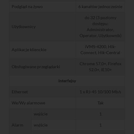
Podgląd na żywo
6 kanałów jednocześnie
do 32 (3 poziomy
dostępu:
Użytkownicy
Administrator,
Operator, Użytkownik)
iVMS-4200, Hik-
Aplikacje klienckie
Connect, Hik-Central
Chrome 57,0+, Firefox
Obsługiwane przeglądarki
52,0+, IE10+
Interfejsy
Ethernet
1 x RJ-45 10/100 Mb/s
We/Wy alarmowe
Tak
wejście
1
Alarm
wyjście
1