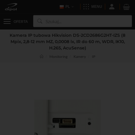
PL
MENU
OFERTA
Kamera IP tubowa Hikvision DS-2CD2686G2HT-IZS (8
Mpix, 2,8-12 mm MZ, 0,0008 lx, IR do 60 m, WDR, IK10,
H.265, AcuSense)
Monitoring
Kamery
IP