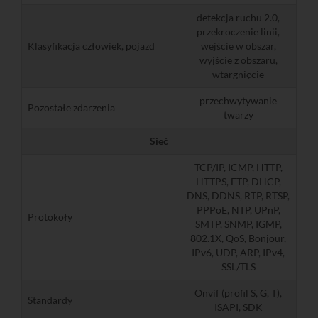
detekcja ruchu 2.0,
przekroczenie linii,
Klasyfikacja człowiek, pojazd
wejście w obszar,
wyjście z obszaru,
wtargnięcie
przechwytywanie
Pozostałe zdarzenia
twarzy
Sieć
TCP/IP, ICMP, HTTP,
HTTPS, FTP, DHCP,
DNS, DDNS, RTP, RTSP,
PPPoE, NTP, UPnP,
Protokoły
SMTP, SNMP, IGMP,
802.1X, QoS, Bonjour,
IPv6, UDP, ARP, IPv4,
SSL/TLS
Onvif (profil S, G, T),
Standardy
ISAPI, SDK