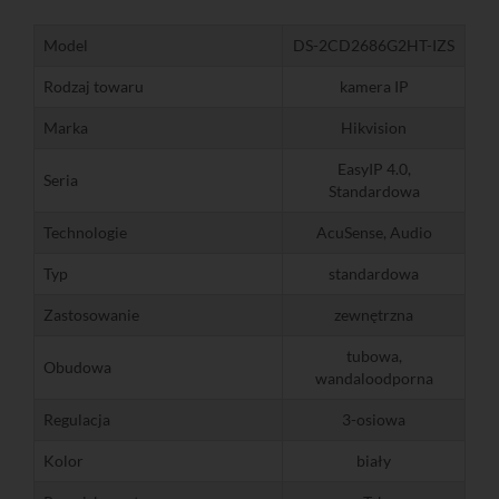
Model
DS-2CD2686G2HT-IZS
Rodzaj towaru
kamera IP
Marka
Hikvision
EasyIP 4.0,
Seria
Standardowa
Technologie
AcuSense, Audio
Typ
standardowa
Zastosowanie
zewnętrzna
tubowa,
Obudowa
wandaloodporna
Regulacja
3-osiowa
Kolor
biały