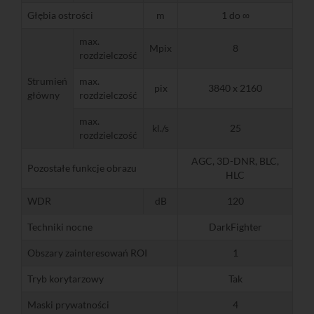
Głębia ostrości
m
1 do ∞
max.
Mpix
8
rozdzielczość
Strumień
max.
pix
3840 x 2160
główny
rozdzielczość
max.
kl./s
25
rozdzielczość
AGC, 3D-DNR, BLC,
Pozostałe funkcje obrazu
HLC
WDR
dB
120
Techniki nocne
DarkFighter
Obszary zainteresowań ROI
1
Tryb korytarzowy
Tak
Maski prywatności
4