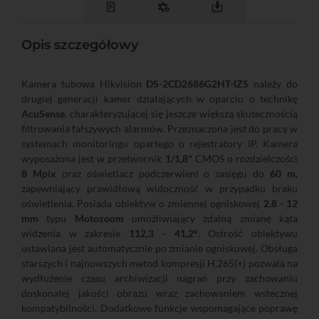
Opis szczegółowy
Kamera tubowa Hikvision
DS-2CD2686G2HT-IZS
należy do
drugiej generacji kamer działających w oparciu o technikę
AcuSense
, charakteryzującej się jeszcze większą skutecznością
filtrowania fałszywych alarmów. Przeznaczona jest do pracy w
systemach monitoringu opartego o rejestratory IP. Kamera
wyposażona jest w przetwornik
1/1,8"
CMOS o rozdzielczości
8 Mpix
oraz oświetlacz podczerwieni o zasięgu do
60 m
,
zapewniający prawidłową widoczność w przypadku braku
oświetlenia. Posiada obiektyw o zmiennej ogniskowej
2,8 - 12
mm
typu
Motozoom
umożliwiający zdalną zmianę kąta
widzenia w zakresie
112,3 - 41,2°
. Ostrość obiektywu
ustawiana jest automatycznie po zmianie ogniskowej. Obsługa
starszych i najnowszych metod kompresji H.265(+) pozwala na
wydłużenie czasu archiwizacji nagrań przy zachowaniu
doskonałej jakości obrazu wraz zachowaniem wstecznej
kompatybilności. Dodatkowe funkcje wspomagające poprawę