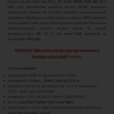
jakości obrazu, takie jak AGC, 3D-DNR,
WDR (120 dB)
, BLC,
HLC oraz wbudowana analityka obrazu (
VCA
), pozwalają
wykorzystać kamerę do realizacji bardziej zaawansowanych
projektów. Obudowa wysokiej klasy szczelności
IP67
zapewnia
ochronę elektroniki przed niekorzystnym wpływem warunków
atmosferycznych. Kamerę można zasilać w sposób
konwencjonalny
DC 12 V
lub przez
PoE
(zgodność ze
standardem
802.3at
).
UWAGA! Aktualna wersja oprogramowania
dostępna jest pod
linkiem
.
Cechy szczególne:
przetwornik
1/1,8"
Progressive Scan CMOS
rozdzielczość
8 Mpix - 2840 x 2160 @ 25 kl./s
obiektyw o zmiennej ogniskowej 2,8 - 12 mm Motozoom /
112,3 - 41,2° z przysłoną
F1,0
kompresja
H.265+
/H.265/H.264+/H.264/MJPEG
technologia
Dark Fighter (Ultra-low-light)
technologia
AcuSense
(filtr fałszywych alarmów, klasyfikacja
obiektów: człowiek, pojazd)