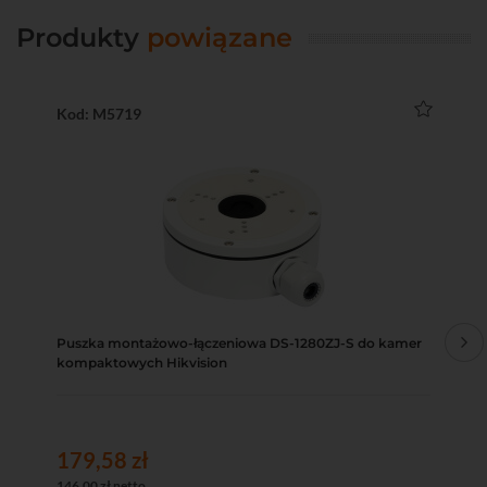
Produkty
powiązane
Kod: M5719
Ko
Puszka montażowo-łączeniowa DS-1280ZJ-S do kamer
Pu
kompaktowych Hikvision
ko
179,58 zł
13
146,00 zł netto
110