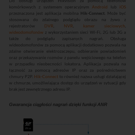
Do obsługi urządzeń Hikvision za pomocą telefonów
komórkowych z systemem operacyjnym
Android
lub
iOS
przeznaczona jest aplikacja mobilna
Hik-Connect
. Może być
stosowana do zdalnego podglądu obrazu na żywo z
rejestratorów
DVR
,
NVR
,
kamer sieciowych
,
wideodomofonów
z wykorzystaniem sieci Wi-Fi, 2G lub 3G a
także do podglądu zapisanych nagrań. Obsługa
wideodomofonów za pomocą aplikacji dodatkowo pozwala na
zdalne otwieranie elektrozaczepu, odbieranie powiadomień
oraz przekazywanie rozmów z panelu wejściowego na telefon
w przypadku nieobecności lokatora. Aplikacja pozwala na
łączność za pomocą adresów IP oraz za pośrednictwem
chmury P2P.
Hik-Connect
to również nazwa usługi działającej
w chmurze, umożliwiająca dostęp do urządzeń w sytuacji gdy
brak jest zewnętrznego adresu IP.
Gwarancja ciągłości nagrań dzięki funkcji ANR