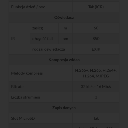
Funkcja dzień / noc
Tak (ICR)
Oświetlacz
zasięg
m
60
IR
długość fali
nm
850
rodzaj oświetlacza
EXIR
Kompresja wideo
H.265+, H.265, H.264+,
Metody kompresji
H.264, MJPEG
Bitrate
32 kb/s - 16 Mb/s
Liczba strumieni
3
Zapis danych
Slot MicroSD
Tak