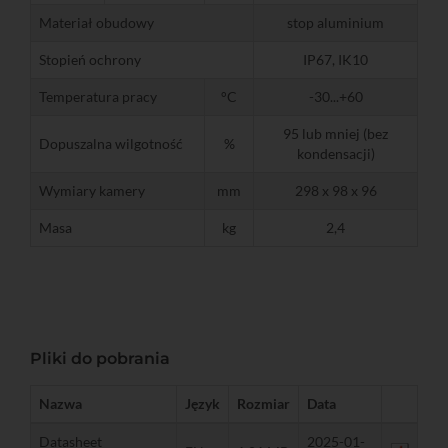
Materiał obudowy
stop aluminium
Stopień ochrony
IP67, IK10
Temperatura pracy
°C
-30...+60
95 lub mniej (bez
Dopuszalna wilgotność
%
kondensacji)
Wymiary kamery
mm
298 x 98 x 96
Masa
kg
2,4
Pliki do pobrania
Nazwa
Język
Rozmiar
Data
Datasheet
2025-01-