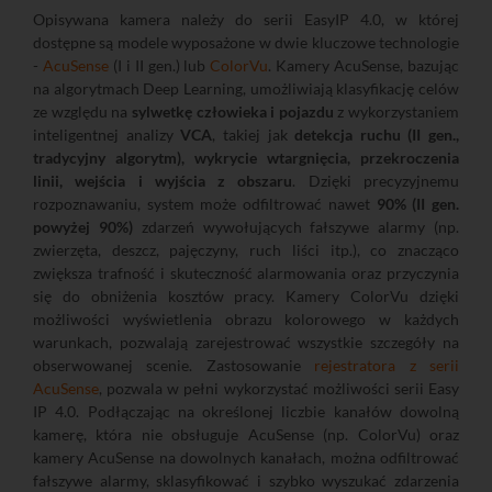
Opisywana kamera należy do serii EasyIP 4.0, w której
dostępne są modele wyposażone w dwie kluczowe technologie
-
AcuSense
(I i II gen.) lub
ColorVu
. Kamery AcuSense, bazując
na algorytmach Deep Learning, umożliwiają klasyfikację celów
ze względu na
sylwetkę człowieka i pojazdu
z wykorzystaniem
inteligentnej analizy
VCA
, takiej jak
detekcja ruchu (II gen.,
tradycyjny algorytm), wykrycie wtargnięcia, przekroczenia
linii, wejścia i wyjścia z obszaru
. Dzięki precyzyjnemu
rozpoznawaniu, system może odfiltrować nawet
90% (II gen.
powyżej 90%)
zdarzeń wywołujących fałszywe alarmy (np.
zwierzęta, deszcz, pajęczyny, ruch liści itp.), co znacząco
zwiększa trafność i skuteczność alarmowania oraz przyczynia
się do obniżenia kosztów pracy. Kamery ColorVu dzięki
możliwości wyświetlenia obrazu kolorowego w każdych
warunkach, pozwalają zarejestrować wszystkie szczegóły na
obserwowanej scenie. Zastosowanie
rejestratora z serii
AcuSense
, pozwala w pełni wykorzystać możliwości serii Easy
IP 4.0. Podłączając na określonej liczbie kanałów dowolną
kamerę, która nie obsługuje AcuSense (np. ColorVu) oraz
kamery AcuSense na dowolnych kanałach, można odfiltrować
fałszywe alarmy, sklasyfikować i szybko wyszukać zdarzenia