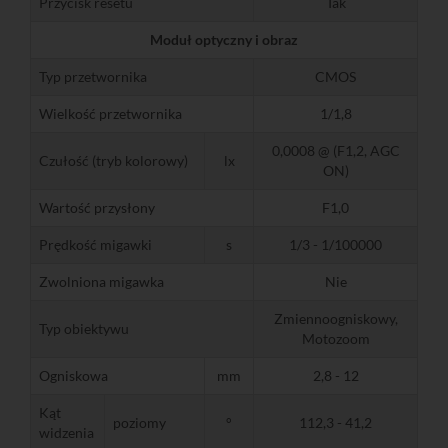
Przycisk resetu
Tak
Moduł optyczny i obraz
Typ przetwornika
CMOS
Wielkość przetwornika
1/1,8
0,0008 @ (F1,2, AGC
Czułość (tryb kolorowy)
lx
ON)
Wartość przysłony
F1,0
Prędkość migawki
s
1/3 - 1/100000
Zwolniona migawka
Nie
Zmiennoogniskowy,
Typ obiektywu
Motozoom
Ogniskowa
mm
2,8 - 12
Kąt
poziomy
°
112,3 - 41,2
widzenia