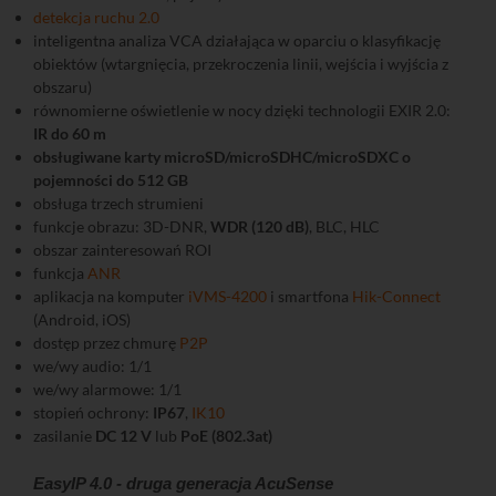
detekcja ruchu 2.0
inteligentna analiza VCA działająca w oparciu o klasyfikację
obiektów (wtargnięcia, przekroczenia linii, wejścia i wyjścia z
obszaru)
równomierne oświetlenie w nocy dzięki technologii EXIR 2.0:
IR do 60 m
obsługiwane karty microSD/microSDHC/microSDXC o
pojemności do 512 GB
obsługa trzech strumieni
funkcje obrazu: 3D-DNR,
WDR (120 dB)
, BLC, HLC
obszar zainteresowań ROI
funkcja
ANR
aplikacja na komputer
iVMS-4200
i smartfona
Hik-Connect
(Android, iOS)
dostęp przez chmurę
P2P
we/wy audio: 1/1
we/wy alarmowe: 1/1
stopień ochrony:
IP67
,
IK10
zasilanie
DC 12 V
lub
PoE (802.3at)
EasyIP 4.0 - druga generacja AcuSense