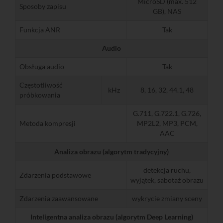
MicroSD (max. 512
Sposoby zapisu
GB), NAS
Funkcja ANR
Tak
Audio
Obsługa audio
Tak
Częstotliwość
kHz
8, 16, 32, 44.1, 48
próbkowania
G.711, G.722.1, G.726,
Metoda kompresji
MP2L2, MP3, PCM,
AAC
Analiza obrazu (algorytm tradycyjny)
detekcja ruchu,
Zdarzenia podstawowe
wyjątek, sabotaż obrazu
Zdarzenia zaawansowane
wykrycie zmiany sceny
Inteligentna analiza obrazu (algorytm Deep Learning)