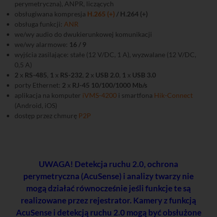
perymetryczna), ANPR, liczących
obsługiwana kompresja
H.265 (+)
/ H.264 (+)
obsługa funkcji:
ANR
we/wy audio do dwukierunkowej komunikacji
we/wy alarmowe:
16 / 9
wyjścia zasilające: stałe (12 V/DC, 1 A), wyzwalane (12 V/DC,
0,5 A)
2
x
RS-485
,
1
x
RS-232
,
2
x
USB 2.0
,
1
x
USB 3.0
porty Ethernet:
2
x
RJ-45 10/100/1000 Mb/s
aplikacja na komputer
iVMS-4200
i smartfona
Hik-Connect
(Android, iOS)
dostęp przez chmurę
P2P
UWAGA! Detekcja ruchu 2.0, ochrona
perymetryczna (AcuSense) i analizy twarzy nie
mogą działać równocześnie jeśli funkcje te są
realizowane przez rejestrator. Kamery z funkcją
AcuSense i detekcją ruchu 2.0 mogą być obsłużone