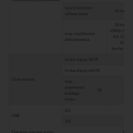
synchroniczne
16 kanał
odtwarzanie
20 kanał
1080p (włąc
max. możliwości
AI), 32 kan
dekodowania
1080p
(wyłączone 
liczba złączy SATA
4
liczba złączy eSATA
1
Dysk twardy
max.
pojemność
TB
10
każdego
dysku
2.0
2
USB
3.0
1
Dwukierunkowe audio
Tak