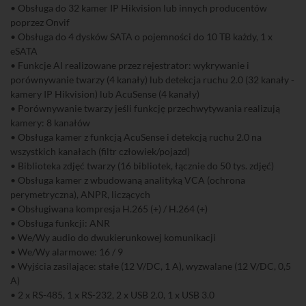
• Obsługa do 32 kamer IP Hikvision lub innych producentów
poprzez Onvif
• Obsługa do 4 dysków SATA o pojemności do 10 TB każdy, 1 x
eSATA
• Funkcje AI realizowane przez rejestrator: wykrywanie i
porównywanie twarzy (4 kanały) lub detekcja ruchu 2.0 (32 kanały -
kamery IP Hikvision) lub AcuSense (4 kanały)
• Porównywanie twarzy jeśli funkcję przechwytywania realizują
kamery: 8 kanałów
• Obsługa kamer z funkcją AcuSense i detekcją ruchu 2.0 na
wszystkich kanałach (filtr człowiek/pojazd)
• Biblioteka zdjęć twarzy (16 bibliotek, łącznie do 50 tys. zdjęć)
• Obsługa kamer z wbudowaną analityką VCA (ochrona
perymetryczna), ANPR, liczących
• Obsługiwana kompresja H.265 (+) / H.264 (+)
• Obsługa funkcji: ANR
• We/Wy audio do dwukierunkowej komunikacji
• We/Wy alarmowe: 16 / 9
• Wyjścia zasilające: stałe (12 V/DC, 1 A), wyzwalane (12 V/DC, 0,5
A)
• 2 x RS-485, 1 x RS-232, 2 x USB 2.0, 1 x USB 3.0