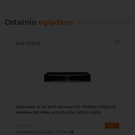
Ostatnio
oglądane
Kod: K22172
Rejestrator IP 4K NVR Hikvision DS-7716NXI-I4/S(E) (16
kanałów, 160 Mb/s, 4xSATA, VGA, HDMI, H.265)
7872,00 zł
-8%
Poprzednia najniższa cena: 7872,00 zł