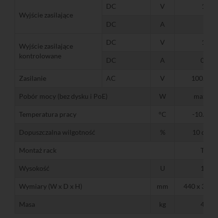
DC
V
12
Wyjście zasilające
DC
A
1
DC
V
12
Wyjście zasilające
kontrolowane
DC
A
0,5
Zasilanie
AC
V
100...24
Pobór mocy (bez dysku i PoE)
W
max. 30
Temperatura pracy
°C
-10...+5
Dopuszczalna wilgotność
%
10 do 9
Montaż rack
Tak
Wysokość
U
1,5
Wymiary (W x D x H)
mm
440 x 391 x
Masa
kg
4,8