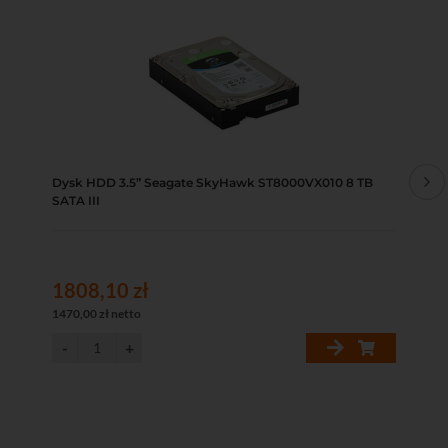
Dysk HDD 3.5” Seagate SkyHawk ST8000VX010 8 TB
Dys
SATA III
Gb
1808,10 zł
14
1470,00 zł netto
120