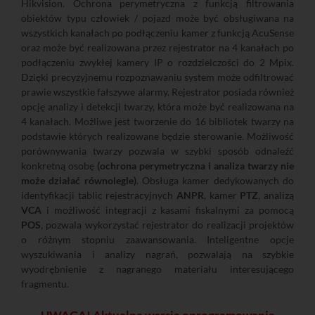
Hikvision. Ochrona perymetryczna z funkcją filtrowania
obiektów typu człowiek / pojazd może być obsługiwana na
wszystkich kanałach po podłączeniu kamer z funkcją AcuSense
oraz może być realizowana przez rejestrator na 4 kanałach po
podłączeniu zwykłej kamery IP o rozdzielczości do 2 Mpix.
Dzięki precyzyjnemu rozpoznawaniu system może odfiltrować
prawie wszystkie fałszywe alarmy. Rejestrator posiada również
opcję analizy i detekcji twarzy, która może być realizowana na
4 kanałach. Możliwe jest tworzenie do 16 bibliotek twarzy na
podstawie których realizowane będzie sterowanie. Możliwość
porównywania twarzy pozwala w szybki sposób odnaleźć
konkretną osobę
(ochrona perymetryczna i analiza twarzy nie
może działać równolegle)
. Obsługa kamer dedykowanych do
identyfikacji tablic rejestracyjnych
ANPR
, kamer
PTZ
, analizą
VCA
i możliwość integracji z kasami fiskalnymi za pomocą
POS
, pozwala wykorzystać rejestrator do realizacji projektów
o różnym stopniu zaawansowania. Inteligentne opcje
wyszukiwania i analizy nagrań, pozwalają na szybkie
wyodrębnienie z nagranego materiału interesującego
fragmentu.