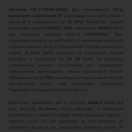
Hikvision DS-7716NXI-I4/S(E)
jest nowoczesnym
16-to
kanałowym rejestratorem IP
, pozwalającym na zapis obrazu z
kamer IP o rozdzielczości do
32 MPix
. Rejestrator posiada
równoległe wyjścia
HDMI1 i VGA
oraz wyjście
HDMI2
, które
jest niezależne względem wyjścia
HDMI1/VGA
. Takie
rozwiązanie pozwala na podłączenie 2 monitorów na których
można wyświetlać obraz z różnych kamer i konfigurować różne
widoki.
4 porty SATA
pozwalają na podłączenie dysków
twardych o pojemności do
10 TB
każdy. W przypadku
przepełnienia pamięci, uruchamiane jest automatyczne
nadpisywanie, zapobiegające utracie najnowszych danych.
Wbudowane porty
USB
pozwalają na podpięcie pendrive'a lub
zewnętrznego dysku oraz skopiowanie określonych
fragmentów na zewnętrzne nośniki danych.
Rejestrator wyposażony jest w algorytm
detekcji ruchu 2.0
oraz technikę
AcuSense
, które pozwalają na filtrowanie
obiektów typu człowiek i pojazd. Może obsługiwać kamery z
detekcją ruchu 2.0 lub realizować tą funkcjonalność na
wszystkich kanałach po podłączeniu zwykłych kamer IP