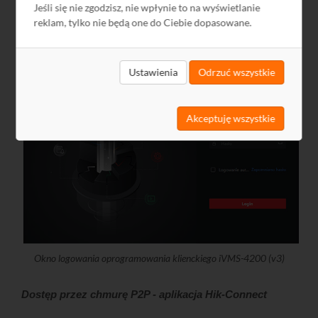
Jeśli się nie zgodzisz, nie wpłynie to na wyświetlanie
nad wszystkimi systemami. Oferuje podgląd z kamer IP, zdalne
reklam, tylko nie będą one do Ciebie dopasowane.
odtwarzanie nagrań, zdalną konfigurację, obsługę zdarzeń
alarmowych, dwukierunkową transmisję audio, obsługę e-
map, nagrywanie na dysk twardy i wiele innych.
Ustawienia
Odrzuć wszystkie
Akceptuję wszystkie
Okno logowania oprogramowania klienckiego iVMS-4200 (v3)
Dostęp przez chmurę P2P - aplikacja Hik-Connect