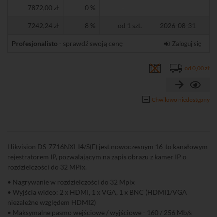
7872,00 zł
0 %
-
7242,24 zł
8 %
od 1 szt.
2026-08-31
Profesjonalisto
- sprawdź swoją cenę
Zaloguj się
od 0,00 zł
Chwilowo niedostępny
Hikvision DS-7716NXI-I4/S(E) jest nowoczesnym 16-to kanałowym
rejestratorem IP, pozwalającym na zapis obrazu z kamer IP o
rozdzielczości do 32 MPix.
• Nagrywanie w rozdzielczości do 32 Mpix
• Wyjścia wideo: 2 x HDMI, 1 x VGA, 1 x BNC (HDMI1/VGA
niezależne względem HDMI2)
• Maksymalne pasmo wejściowe / wyjściowe - 160 / 256 Mb/s