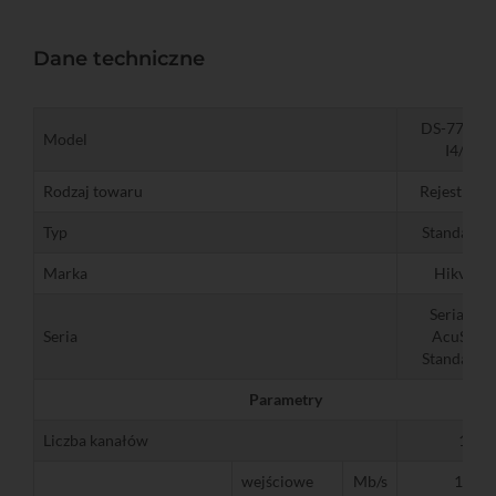
Dane techniczne
DS-7716N
Model
I4/S(E)
Rodzaj towaru
Rejestrator
Typ
Standardo
Marka
Hikvisio
Seria NXI
Seria
AcuSense
Standardo
Parametry
Liczba kanałów
16
wejściowe
Mb/s
160