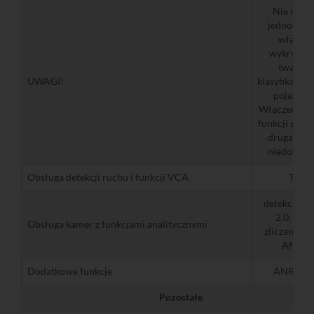
Nie możn
jednocześ
włączyć
wykrywan
twarzy i
UWAGI!
klasyfikacji l
pojazdów
Włączenie je
funkcji spraw
druga będz
niedostępn
Obsługa detekcji ruchu i funkcji VCA
Tak
detekcja ru
2.0, VCA
Obsługa kamer z funkcjami analitycznymi
zliczanie lu
ANPR
Dodatkowe funkcje
ANR, PO
Pozostałe