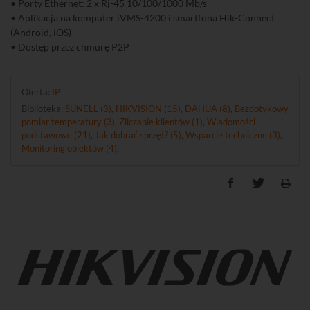
• Porty Ethernet: 2 x Rj-45 10/100/1000 Mb/s
• Aplikacja na komputer iVMS-4200 i smartfona Hik-Connect
(Android, iOS)
• Dostęp przez chmurę P2P
Oferta:
IP
Biblioteka:
SUNELL (3)
,
HIKVISION (15)
,
DAHUA (8)
,
Bezdotykowy
pomiar temperatury (3)
,
Zliczanie klientów (1)
,
Wiadomości
podstawowe (21)
,
Jak dobrać sprzęt? (5)
,
Wsparcie techniczne (3)
,
Monitoring obiektów (4)
.