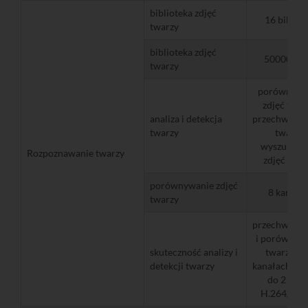
biblioteka zdjęć
16 bibliot
twarzy
biblioteka zdjęć
50000 zdj
twarzy
porównywa
zdjęć twar
analiza i detekcja
przechwytyw
twarzy
twarzy,
wyszukiwa
Rozpoznawanie twarzy
zdjęć twar
porównywanie zdjęć
8 kanałó
twarzy
przechwytyw
i porównyw
skuteczność analizy i
twarzy na
detekcji twarzy
kanałach (k
do 2 MPix
H.264/H.2