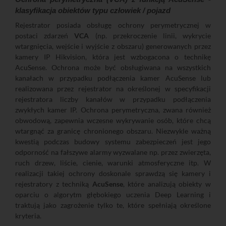
klasyfikacja obiektów typu człowiek / pojazd
Rejestrator posiada obsługę ochrony perymetrycznej w
postaci zdarzeń
VCA
(np. przekroczenie linii, wykrycie
wtargnięcia, wejście i wyjście z obszaru) generowanych przez
kamery IP Hikvision, która jest wzbogacona o technikę
AcuSense. Ochrona może być obsługiwana na wszystkich
kanałach w przypadku podłączenia kamer AcuSense lub
realizowana przez rejestrator na określonej w specyfikacji
rejestratora liczby kanałów w przypadku podłączenia
zwykłych kamer IP. Ochrona perymetryczna, zwana również
obwodową, zapewnia wczesne wykrywanie osób, które chcą
wtargnąć za granicę chronionego obszaru. Niezwykle ważną
kwestią podczas budowy systemu zabezpieczeń jest jego
odporność na fałszywe alarmy wyzwalane np. przez zwierzęta,
ruch drzew, liście, cienie, warunki atmosferyczne itp. W
realizacji takiej ochrony doskonale sprawdzą się kamery i
rejestratory z techniką
AcuSense
, które analizują obiekty w
oparciu o algorytm głębokiego uczenia Deep Learning i
traktują jako zagrożenie tylko te, które spełniają określone
kryteria.