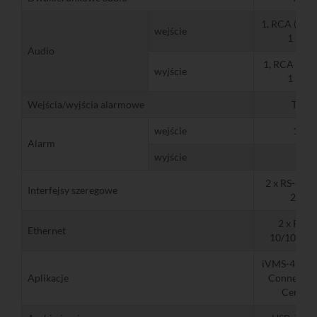
1, RCA (2.0 
wejście
1 kΩ)
Audio
1, RCA (lini
wyjście
1 kΩ)
Wejścia/wyjścia alarmowe
Tak
wejście
16
Alarm
wyjście
9
2 x RS-485,
Interfejsy szeregowe
232
2 x RJ-4
Ethernet
10/100/10
iVMS-4200, 
Aplikacje
Connect, H
Central