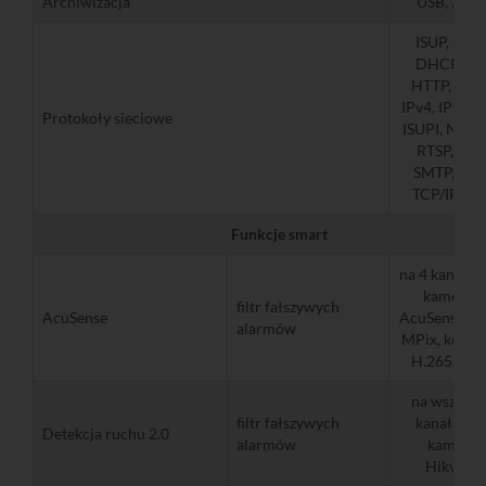
Archiwizacja
USB, Zdal
ISUP, DDN
DHCP, DN
HTTP, HTT
IPv4, IPv6, i
Protokoły sieciowe
ISUPI, NFS, 
RTSP, SAD
SMTP, SNM
TCP/IP, U
Funkcje smart
na 4 kanałac
kamer be
filtr fałszywych
AcuSense
AcuSense (m
alarmów
MPix, kompr
H.265, H.2
na wszystk
filtr fałszywych
kanałach d
Detekcja ruchu 2.0
alarmów
kamer I
Hikvisio