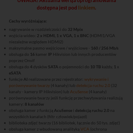
UWAGA! Aktualna wersja oprogramowania
dostępna jest pod
linkiem
.
Cechy wyróżniające:
nagrywanie w rozdzielczości do
32 Mpix
wyjścia wideo:
2 x HDMI, 1 x VGA, 1 x BNC
(HDMI1/VGA
niezależne względem HDMI2)
maksymalne pasmo wejściowe / wyjściowe -
160 / 256 Mb/s
obsługa do
16
kamer
IP
Hikvision lub innych producentów
poprzez Onvif
obsługa do
4
dysków
SATA
o pojemności do
10 TB
każdy,
1
x
eSATA
funkcje
AI
realizowane przez rejestrator:
wykrywanie i
porównywanie twarzy
(4 kanały) lub
detekcja ruchu 2.0
(32
kanały - kamery IP Hikvision) lub
AcuSense
(4 kanały)
porównywanie twarzy jeśli funkcję przechwytywania realizują
kamery:
8 kanałów
obsługa kamer z funkcją
AcuSense
i
detekcją ruchu 2.0
na
wszystkich kanałach (filtr człowiek/pojazd)
biblioteka zdjęć twarzy (16 bibliotek, łącznie do 50 tys. zdjęć)
obsługa kamer z wbudowaną analityką
VCA
(ochrona