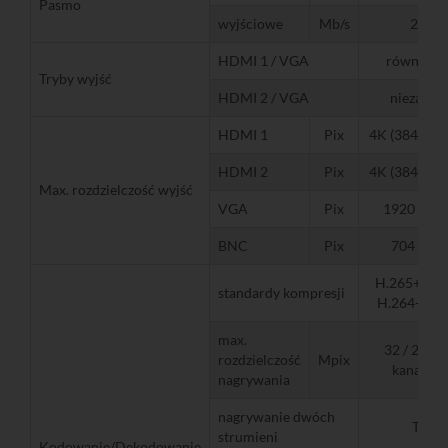
Pasmo
wyjściowe
Mb/s
256
HDMI 1 / VGA
równoleg
Tryby wyjść
HDMI 2 / VGA
niezależn
HDMI 1
Pix
4K (3840 x 2
HDMI 2
Pix
4K (3840 x 2
Max. rozdzielczość wyjść
VGA
Pix
1920 x 10
BNC
Pix
704 x 57
H.265+, H.
standardy kompresji
H.264+, H.
max.
32 / 24 (na
rozdzielczość
Mpix
kanałach
nagrywania
nagrywanie dwóch
Tak
strumieni
Kodowanie/Dekodowanie