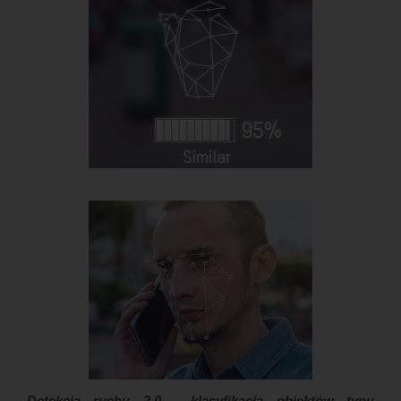
Detekcja ruchu 2.0 - klasyfikacja obiektów typu