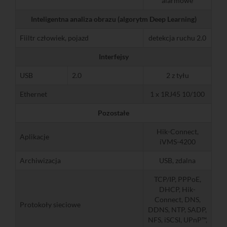
alarmowe
Inteligentna analiza obrazu (algorytm Deep Learning)
Fiiltr człowiek, pojazd
detekcja ruchu 2.0
Interfejsy
USB
2.0
2 z tyłu
Ethernet
1 x 1RJ45 10/100
Pozostałe
Hik-Connect,
Aplikacje
iVMS-4200
Archiwizacja
USB, zdalna
TCP/IP, PPPoE,
DHCP, Hik-
Connect, DNS,
Protokoły sieciowe
DDNS, NTP, SADP,
NFS, iSCSI, UPnP™,