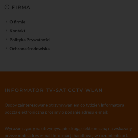
FIRMA
O firmie
Kontakt
Polityka Prywatności
Ochrona środowiska
INFORMATOR TV-SAT CCTV WLAN
Osoby zainteresowane otrzymywaniem co tydzień
Informatora
pocztą elektroniczną prosimy o podanie adresu e-mail:
Wyrażam zgodę na otrzymywanie drogą elektroniczną na wskazany
przeze mnie adres e-mail informacji handlowej w rozumieniu art.