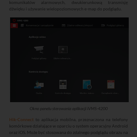
komunikatów alarmowych, dwukierunkową transmisję
dźwięku i używanie wielopoziomowych e-map do podglądu.
Okno panelu sterowania aplikacji iVMS-4200
Hik-Connect
to aplikacja mobilna, przeznaczona na telefony
komórkowe działające w oparciu o system operacyjny Android
oraz iOS. Może być stosowana do zdalnego podglądu obrazu na