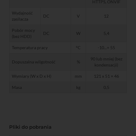
HTTPS, ONVIF
Wydajność
DC
V
12
zasilacza
Pobór mocy
DC
W
5,4
(bez HDD)
Temperatura pracy
°C
-10...+ 55
90 lub mniej (bez
Dopuszalna wilgotność
%
kondensacji)
Wymiary (W x D x H)
mm
121 x 51 × 46
Masa
kg
0,5
Pliki do pobrania