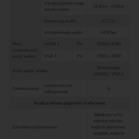
bitrate pojedynczego
32 Kb/s - 6 Mb/s
kanału wideo
kompresja audio
G.711u
bitrate kanału audio
64 Kbps
Max.
HDMI 1
Pix
1920 x 1080
rozdzielczość
VGA 1
Pix
1920 x 1080
wyjść wideo
Równoległe
Tryby wyjść wideo
HDMI1 / VGA1
synchroniczne
Dekodowanie
4
odtwarzanie
Analiza obrazu (algorytm tradycyjny)
detekcja ruchu,
sabotaż obrazu,
Zdarzenia podstawowe
wejście alarmowe,
wyjątek, wyjście