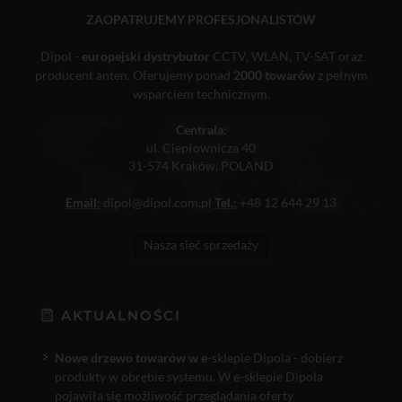
ZAOPATRUJEMY PROFESJONALISTÓW
Dipol -
europejski dystrybutor
CCTV, WLAN, TV-SAT oraz
producent anten. Oferujemy ponad
2000 towarów
z pełnym
wsparciem technicznym.
Centrala:
ul. Ciepłownicza 40
31-574 Kraków, POLAND
Email:
dipol@dipol.com.pl
Tel.:
+48 12 644 29 13
Nasza sieć sprzedaży
AKTUALNOŚCI
Nowe drzewo towarów w e
-sklepie Dipola - dobierz
produkty w obrębie systemu. W e-sklepie Dipola
pojawiła się możliwość przeglądania oferty