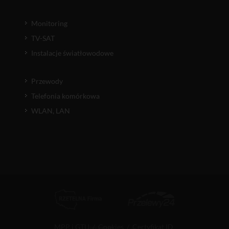
Monitoring
TV-SAT
Instalacje światłowodowe
Przewody
Telefonia komórkowa
WLAN, LAN
MPP i GTU
/
Cookies
/
Certyfikat ID