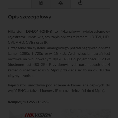
Opis szczegółowy
Hikvision
DS-E04HQHI-B
to 4-kanałowy, wielosystemowy
rejestrator umożliwiający zapis obrazu z kamer: HD-TVI, HD-
CVI, AHD, CVBS oraz IP.
Urządzenie dla systemu analogowego potrafi nagrywać obraz z
kamer 1080p i 720p przy 15 kl./s. Archiwizacja nagrań jest
możliwa na wbudowanym dysku eSSD o pojemności 512 GB
(dostępne jest 480 GB). Przy domyślnych parametrach dla 4
kamer o rozdzielczości 2 Mpix przekłada się to na ok. 10 dni
ciągłego zapisu.
Rejestrator umożliwia podłączenie 4 kamer analogowych do
wejść BNC, a także 1 kamery IP (o rozdzielczości do 6 Mpix).
Kompresja H.265 / H.265
+