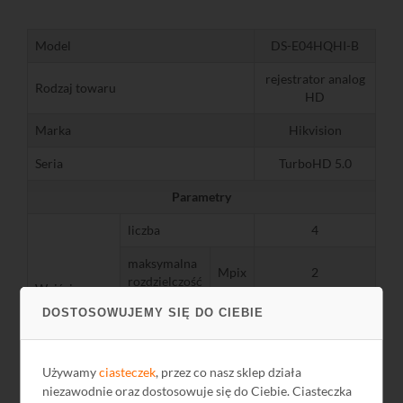
Model
DS-E04HQHI-B
rejestrator analog
Rodzaj towaru
HD
Marka
Hikvision
Seria
TurboHD 5.0
Parametry
liczba
4
maksymalna
Mpix
2
rozdzielczość
Wejścia
wideo
DOSTOSOWUJEMY SIĘ DO CIEBIE
wielosystemowy
analogowe
obsługiwane sygnały
(HD-TVI, HD-CVI,
AHD, CVBS)
Używamy
ciasteczek
, przez co nasz sklep działa
domyślny sygnał
HD-TVI
niezawodnie oraz dostosowuje się do Ciebie. Ciasteczka