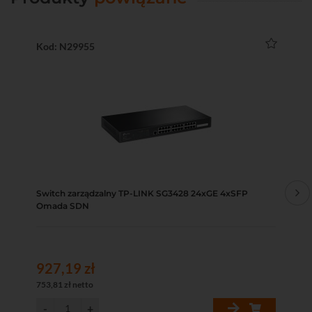
Kod: N29955
Ko
Switch zarządzalny TP-LINK SG3428 24xGE 4xSFP
Sw
Omada SDN
4x
927,19 zł
28
753,81 zł netto
233