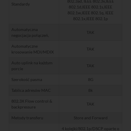
802.3ad, IEEE 802.3x,IEEE
Standardy
802.1d,IEEE 802.1s,IEEE
802.1w,IEEE 802.1q, IEEE
802.1x,IEEE 802.1p
Automatyczna
TAK
negocjacja połączeń,
Automatyczne
TAK
krosowanie MDI/MDIX
Auto uplink na każdym
TAK
porcie
Szerokość pasma
8G
Tablica adresów MAC
8k
802.3X Flow control &
TAK
backpressure
Metody transferu
Store and Forward
4 kolejki/802.1p/DSCP oparte o