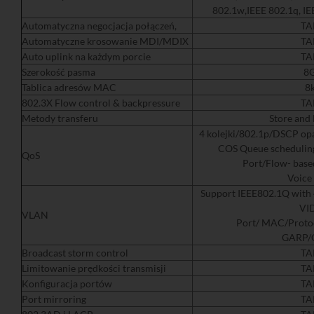
802.1w,IEEE 802.1q, IE
Automatyczna negocjacja połączeń,
TA
Automatyczne krosowanie MDI/MDIX
TA
Auto uplink na każdym porcie
TA
Szerokość pasma
8
Tablica adresów MAC
8
802.3X Flow control & backpressure
TA
Metody transferu
Store and
4 kolejki/802.1p/DSCP op
COS Queue schedulin
QoS
Port/Flow- base
Voice
Support IEEE802.1Q with
VI
VLAN
Port/ MAC/Proto
GARP/
Broadcast storm control
TA
Limitowanie prędkości transmisji
TA
Konfiguracja portów
TA
Port mirroring
TA