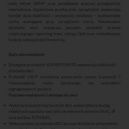
sesje telnet, SNMP oraz zarządzanie poprzez przeglądarkę
internetową. Gigabitowe przełączniki zarządzalne zapewniają
bardzo dużą stabilność i wydajność działania – podstawowe
cechy wymagane przy zarządzaniu siecią. Niezawodne
działanie sieci wspierają ponadto protokół drzewa
rozpinającego (spanning tree), usługa QoS oraz rozbudowane
funkcje zabezpieczeń transmisji.
Duża niezawodność:
Dostępne protokoły: STP/RSTP/MSTP zapewniają stabilność
działania sieci,
Protokół LACP umożliwia poszerzenie pasma transmisji i
równoważenie ruchu sieciowego we wszystkich
zagregowanych portach.
Poprawa wydajności i dostępu do sieci
Wykorzystywanie listy kontroli ACL uniemożliwia dostęp
niektórych zasobów sieci (dla określonych adresów MAC, IP
oraz portów TCP/UDP),
Wykorzystanie protokołu 802.1p oraz określenie priorytetów