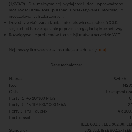
(1/2/3/9). Dla maksymalnej wydajności sieci wprowadzono
możliwość ustawienia "pułapek" i przekazywania informacji o
nieoczekiwanych zdarzeniach,
Dogodny wybór zarządzania: interfejs wiersza poleceń (CLI),
sesje telnet lub zarządzanie poprzez przeglądarkę internetową,
Rozwiązywanie problemów transmisji ułatwia narzędzie VCT.
Najnowszy firmware oraz instrukcja znajdują się
tutaj
.
Dane techniczne:
Nazwa
Switch T
Kod
N29
Opis
Przełącznik z
Porty RJ-45 10/100 Mb/s
0
Porty RJ-45 10/100/1000 Mb/s
2
Porty SFPfull-duplex
4 x 100
Port konsoli
1
IEEE 802.3i,IEEE 802.3u,IE
Standardy
802.3ad, IEEE 802.3x,IEEE