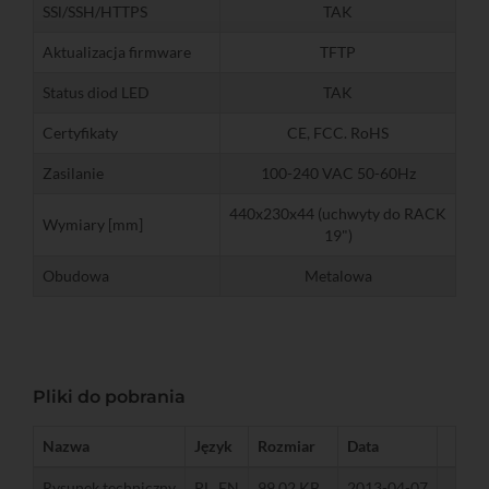
SSl/SSH/HTTPS
TAK
Aktualizacja firmware
TFTP
Status diod LED
TAK
Certyfikaty
CE, FCC. RoHS
Zasilanie
100-240 VAC 50-60Hz
440x230x44 (uchwyty do RACK
Wymiary [mm]
19")
Obudowa
Metalowa
Pliki do pobrania
Nazwa
Język
Rozmiar
Data
Rysunek techniczny
PL, EN
99,02 KB
2013-04-07