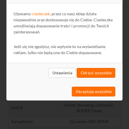
ACL
STP, RSTP, MSTP, Loop back
Używamy
ciasteczek
, przez co nasz sklep działa
Spanning Tree
detection, TC protect, BPDU
niezawodnie oraz dostosowuje się do Ciebie. Ciasteczka
Filter/Protect
umożliwiają dopasowanie treści i promocji do Twoich
zainteresowań.
v1/v2/v3, IGMP filtering, Static
Multicast IP, Unkown IGMP
IGMP Snooping
Throttling, IGMP immediate
Jeśli się nie zgodzisz, nie wpłynie to na wyświetlanie
Leave
reklam, tylko nie będą one do Ciebie dopasowane.
SNMP
v1/v2/v3
RMON (4 Grupy)
1,2,3,9
Ustawienia
Odrzuć wszystkie
Port-Based, MAC-based, VLAN
IEEE 802.1X
assigment, Guest VLAN, QoS
(RADIUS/TACACS+)
Akceptuję wszystkie
assignment
Klient, Snooping, Option82,
DHCP
BOOTP Client
Zarządzanie
CLI, www, SSH, SNMP