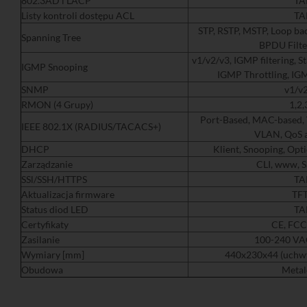
802.3AD i LACP
TA
Listy kontroli dostępu ACL
TA
STP, RSTP, MSTP, Loop bac
Spanning Tree
BPDU Filte
v1/v2/v3, IGMP filtering, S
IGMP Snooping
IGMP Throttling, IG
SNMP
v1/v
RMON (4 Grupy)
1,2,
Port-Based, MAC-based,
IEEE 802.1X (RADIUS/TACACS+)
VLAN, QoS 
DHCP
Klient, Snooping, Op
Zarządzanie
CLI, www, 
SSl/SSH/HTTPS
TA
Aktualizacja firmware
TF
Status diod LED
TA
Certyfikaty
CE, FCC
Zasilanie
100-240 VA
Wymiary [mm]
440x230x44 (uchw
Obudowa
Meta