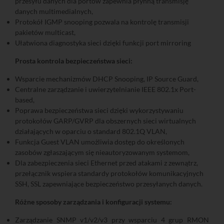
przesyłu danych dla portów zapewnia płynną transmisję
danych multimedialnych,
Protokół IGMP snooping pozwala na kontrolę transmisji
pakietów multicast,
Ułatwiona diagnostyka sieci dzięki funkcji port mirroring
Prosta kontrola bezpieczeństwa sieci:
Wsparcie mechanizmów DHCP Snooping, IP Source Guard,
Centralne zarządzanie i uwierzytelnianie IEEE 802.1x Port-
based,
Poprawa bezpieczeństwa sieci dzięki wykorzystywaniu
protokołów GARP/GVRP dla obszernych sieci wirtualnych
działających w oparciu o standard 802.1Q VLAN,
Funkcja Guest VLAN umożliwia dostęp do określonych
zasobów zgłaszającym się nieautoryzowanym systemom,
Dla zabezpieczenia sieci Ethernet przed atakami z zewnątrz,
przełącznik wspiera standardy protokołów komunikacyjnych
SSH, SSL zapewniające bezpieczeństwo przesyłanych danych.
Różne sposoby zarządzania i konfiguracji systemu:
Zarządzanie SNMP v1/v2/v3 przy wsparciu 4 grup RMON