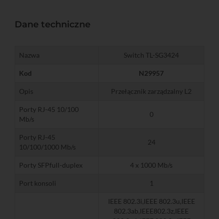
Dane techniczne
Nazwa
Switch TL-SG3424
Kod
N29957
Opis
Przełącznik zarządzalny L2
Porty RJ-45 10/100
0
Mb/s
Porty RJ-45
24
10/100/1000 Mb/s
Porty SFPfull-duplex
4 x 1000 Mb/s
Port konsoli
1
IEEE 802.3i,IEEE 802.3u,IEEE
802.3ab,IEEE802.3z,IEEE