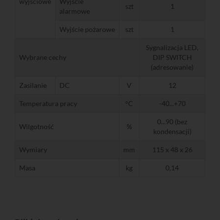
wyjściowe
Wyjście
szt
1
alarmowe
Wyjście pożarowe
szt
1
Sygnalizacja LED,
Wybrane cechy
DIP SWITCH
(adresowanie)
Zasilanie
DC
V
12
Temperatura pracy
°C
-40...+70
0...90 (bez
Wilgotność
%
kondensacji)
Wymiary
mm
115 x 48 x 26
Masa
kg
0,14