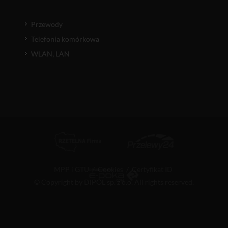
Przewody
Telefonia komórkowa
WLAN, LAN
MPP i GTU
/
Cookies
/
Certyfikat ID
© Copyright by DIPOL sp. z o.o. All rights reserved.