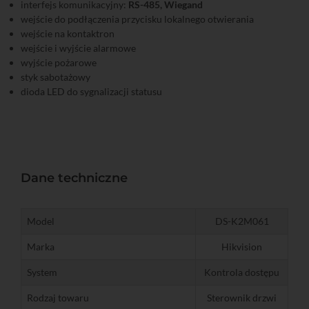
interfejs komunikacyjny:
RS-485, Wiegand
wejście do podłączenia przycisku lokalnego otwierania
wejście na kontaktron
wejście i wyjście alarmowe
wyjście pożarowe
styk sabotażowy
dioda LED do sygnalizacji statusu
Dane techniczne
Model
DS-K2M061
Marka
Hikvision
System
Kontrola dostępu
Rodzaj towaru
Sterownik drzwi