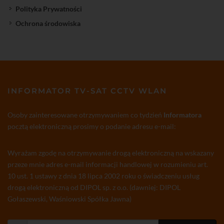
Polityka Prywatności
Ochrona środowiska
INFORMATOR TV-SAT CCTV WLAN
Osoby zainteresowane otrzymywaniem co tydzień
Informatora
pocztą elektroniczną prosimy o podanie adresu e-mail:
Wyrażam zgodę na otrzymywanie drogą elektroniczną na wskazany
przeze mnie adres e-mail informacji handlowej w rozumieniu art.
10 ust. 1 ustawy z dnia 18 lipca 2002 roku o świadczeniu usług
drogą elektroniczną od DIPOL sp. z o.o. (dawniej: DIPOL
Gołaszewski, Waśniowski Spółka Jawna)