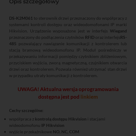
Opis szczegółowy
DS-K2M061
to sterownik drzwi przeznaczony do współpracy z
systemami kontroli dostępu oraz wideodomofonami IP marki
Hikvision. Urządzenie wyposażone jest w interfejs
Wiegand
przeznaczony do podłączenia czytników
RFID
oraz interfejs
RS-
485
pozwalający nawiązanie komunikacji z kontrolerem lub
stacją bramową wideodomofonu IP. Moduł pośredniczy w
przekazywaniu informacji pomiędzy czytnikiem zbliżeniowym,
przyciskiem wyjścia, zworą magnetyczną, czujnikiem otwarcia
drzwi oraz kontrolerem. Pozwala również utrzymać stan drzwi
w przypadku utraty komunikacji z kontrolerem.
UWAGA! Aktualna wersja oprogramowania
dostępna jest pod
linkiem
Cechy szczególne:
współpraca z
kontrolą dostępu Hikvision
i stacjami
wideodomofonu
IP Hikvision
wyjście przekaźnikowe
NO, NC, COM