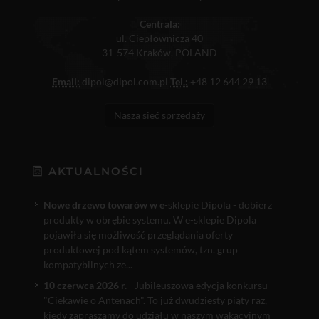
Centrala:
ul. Ciepłownicza 40
31-574 Kraków, POLAND
Email:
dipol@dipol.com.pl
Tel.:
+48 12 644 29 13
Nasza sieć sprzedaży
AKTUALNOŚCI
Nowe drzewo towarów w e
-sklepie Dipola - dobierz
produkty w obrębie systemu. W e-sklepie Dipola
pojawiła się możliwość przeglądania oferty
produktowej pod kątem systemów, tzn. grup
kompatybilnych ze...
10 czerwca 2026 r.
- Jubileuszowa edycja konkursu
"Ciekawie o Antenach". To już dwudziesty piąty raz,
kiedy zapraszamy do udziału w naszym wakacyjnym