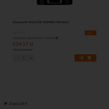
Sterownik drzwi DS-K2M061 Hikvision
539,97 zł
-1%
Poprzednia najniższa cena: 510,45 zł
534,57 zł
434,61 zł netto
ZAKUPY