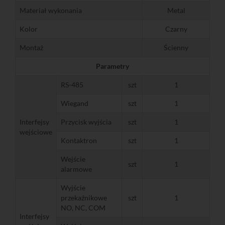
Materiał wykonania
Metal
Kolor
Czarny
Montaż
Ścienny
Parametry
RS-485
szt
1
Wiegand
szt
1
Interfejsy
Przycisk wyjścia
szt
1
wejściowe
Kontaktron
szt
1
Wejście
szt
1
alarmowe
Wyjście
przekaźnikowe
szt
1
NO, NC, COM
Interfejsy