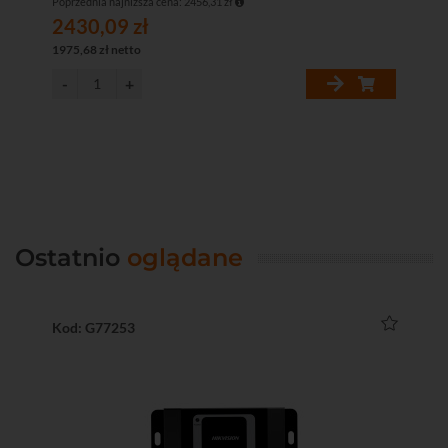
Poprzednia najniższa cena: 2456,31 zł
Popr
2430,09 zł
45
1975,68 zł netto
372
Ostatnio
oglądane
Kod: G77253