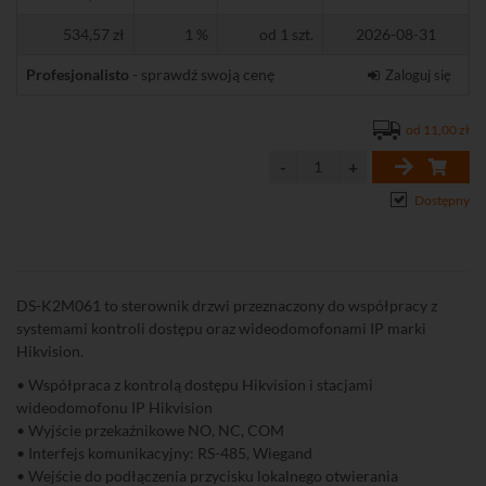
534,57 zł
1 %
od 1 szt.
2026-08-31
Profesjonalisto
- sprawdź swoją cenę
Zaloguj się
od 11,00 zł
Dostępny
DS-K2M061 to sterownik drzwi przeznaczony do współpracy z
systemami kontroli dostępu oraz wideodomofonami IP marki
Hikvision.
• Współpraca z kontrolą dostępu Hikvision i stacjami
wideodomofonu IP Hikvision
• Wyjście przekaźnikowe NO, NC, COM
• Interfejs komunikacyjny: RS-485, Wiegand
• Wejście do podłączenia przycisku lokalnego otwierania