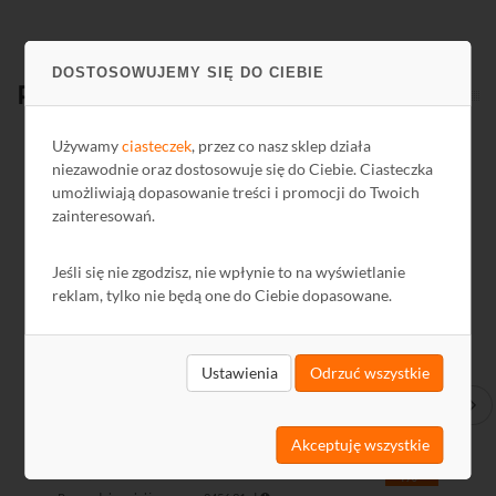
DOSTOSOWUJEMY SIĘ DO CIEBIE
Produkty
powiązane
Używamy
ciasteczek
, przez co nasz sklep działa
niezawodnie oraz dostosowuje się do Ciebie. Ciasteczka
Kod: G75014
Ko
umożliwiają dopasowanie treści i promocji do Twoich
zainteresowań.
Jeśli się nie zgodzisz, nie wpłynie to na wyświetlanie
reklam, tylko nie będą one do Ciebie dopasowane.
Ustawienia
Odrzuć wszystkie
Kontroler dostępu (1 - drzwiowy) DS-K2601T(O-STD)
Kon
Hikvision
Hik
Akceptuję wszystkie
2531,34 zł
462
-4%