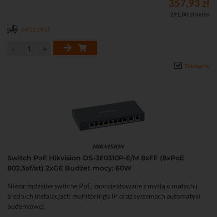
357,93 zł
291,00 zł netto
od 11,00 zł
Dostępny
Switch PoE Hikvision DS-3E0310P-E/M 8xFE (8xPoE
802.3af/at) 2xGE Budżet mocy: 60W
Niezarządzalne switche PoE, zaprojektowane z myślą o małych i
średnich instalacjach monitoringu IP oraz systemach automatyki
budynkowej.