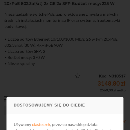
20xPoE 802.3af/at) 2x GE 2x SFP Budżet mocy: 225 W
Niezarządzalne switche PoE, zaprojektowane z myślą o małych i
średnich instalacjach monitoringu IP oraz systemach automatyki
budynkowej.
• Liczba portów Ethernet 10/100/1000 Mb/s: 26 w tym 20xPoE
802.3af/at (30 W), 4xHiPoE 90W
• Liczba portów SFP: 2
• Budżet mocy: 370 W
• Niezarządzalny
Kod: N310517
3148,80 zł
2560,00 zł netto
od 0,00 zł
DOSTOSOWUJEMY SIĘ DO CIEBIE
Dostępny
Używamy
ciasteczek
, przez co nasz sklep działa