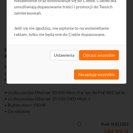
niezawodnie oraz dostosowuje się do Ciebie. Ciasteczka
umożliwiają dopasowanie treści i promocji do Twoich
zainteresowań.
Jeśli się nie zgodzisz, nie wpłynie to na wyświetlanie
reklam, tylko nie będą one do Ciebie dopasowane.
Switch Smart PoE Hikvision DS-3E1309P-EI 8xFE (8xPoE
Ustawienia
Odrzuć wszystkie
802.3af/at 30 W), 1xGE budżet mocy 110 W
Seria Smart to nowoczesne, inteligentne przełączniki sieciowe
zaprojektowane z myślą o profesjonalnych instalacjach
Akceptuję wszystkie
monitoringu IP.
• Liczba portów Ethernet 10/100 Mb/s: 8 w tym 8x PoE 802.3af/at
• Liczba portów Ethernet 10/100/1000 Mb/s: 1
• Budżet mocy: 110 W
• Zarządzalny
Kod: N311303
544,89 zł