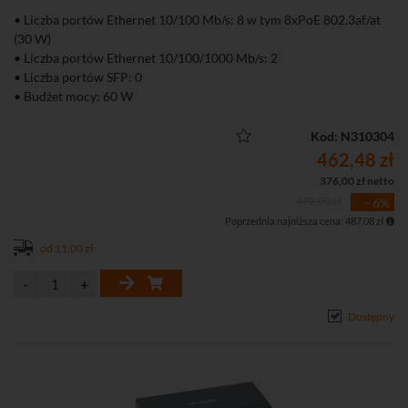
• Liczba portów Ethernet 10/100 Mb/s: 8 w tym 8xPoE 802.3af/at
(30 W)
• Liczba portów Ethernet 10/100/1000 Mb/s: 2
• Liczba portów SFP: 0
• Budżet mocy: 60 W
• Niezarządzalny
Kod: N310304
462,48 zł
376,00 zł netto
492,00 zł
- 6%
Poprzednia najniższa cena: 487,08 zł
od 11,00 zł
Dostępny