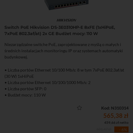
Switch PoE Hikvision DS-3E0310HP-E 8xFE (1xHiPoE,
7xPoE 802.3af/at) 2x GE Budżet mocy: 110 W
Niezarządzalne switche PoE, zaprojektowane z myślą o małych i
średnich instalacjach monitoringu IP oraz systemach automatyki
budynkowej.
• Liczba portów Ethernet 10/100 Mb/s: 8 w tym 7xPoE 802.3af/at
(30 W) 1xHiPoE
• Liczba portów Ethernet 10/100/1000 Mb/s: 2
• Liczba portów SFP: 0
• Budżet mocy: 110 W
• Niezarządzalny
Kod: N310314
565,38 zł
459,66 zł netto
601,47 zł
- 6%