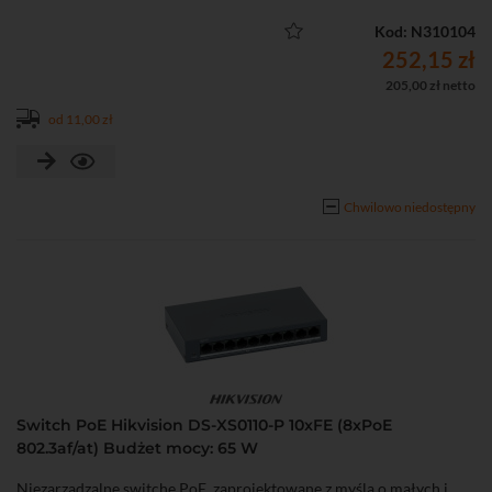
• Niezarządzalny
Kod: N310104
252,15 zł
205,00 zł netto
od 11,00 zł
Chwilowo niedostępny
Switch PoE Hikvision DS-XS0110-P 10xFE (8xPoE
802.3af/at) Budżet mocy: 65 W
Niezarządzalne switche PoE, zaprojektowane z myślą o małych i