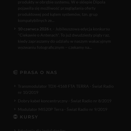
produkty w obrębie systemu. W e-sklepie Dipola
pojawiła się możliwość przeglądania oferty
produktowej pod kątem systemów, tzn. grup
kompatybilnych ze...
10 czerwca 2026 r.
- Jubileuszowa edycja konkursu
"Ciekawie o Antenach". To już dwudziesty piąty raz,
kiedy zapraszamy do udziału w naszym wakacyjnym
wyzwaniu fotograficznym – czekamy na...
PRASA O NAS
Transmodulator TDX-4168 FTA TERRA - Świat Radio
nr 10/2019
Dobry kabel koncentryczny - Świat Radio nr 8/2019
Modulator MI520P Terra - Świat Radio nr 9/2019
KURSY
Szkolenia dla instalatorów