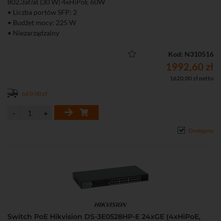
802.3af/at (30 W) 4xHiPoE 60W
• Liczba portów SFP: 2
• Budżet mocy: 225 W
• Niezarządzalny
Kod: N310516
1992,60 zł
1620,00 zł netto
od 0,00 zł
Dostępny
Switch PoE Hikvision DS-3E0528HP-E 24xGE (4xHiPoE,