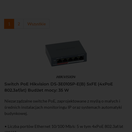
802.11n
oraz
802.11ac
.
Dopełnieniem oferty jest szereg akcesoriów przeznaczonych do
budowy
sieci IP
, w tym
złącza
i
gniazda RJ45
oraz
patchcordy UTP
.
1
2
Wszystkie
Switch PoE Hikvision DS-3E0105P-E(B) 5xFE (4xPoE
802.3af/at) Budżet mocy: 35 W
Niezarządzalne switche PoE, zaprojektowane z myślą o małych i
średnich instalacjach monitoringu IP oraz systemach automatyki
budynkowej.
• Liczba portów Ethernet 10/100 Mb/s: 5 w tym 4xPoE 802.3af/at