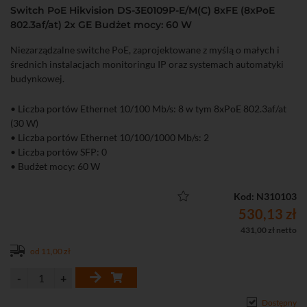
Switch PoE Hikvision DS-3E0109P-E/M(C) 8xFE (8xPoE
802.3af/at) 2x GE Budżet mocy: 60 W
Niezarządzalne switche PoE, zaprojektowane z myślą o małych i
średnich instalacjach monitoringu IP oraz systemach automatyki
budynkowej.
• Liczba portów Ethernet 10/100 Mb/s: 8 w tym 8xPoE 802.3af/at
(30 W)
• Liczba portów Ethernet 10/100/1000 Mb/s: 2
• Liczba portów SFP: 0
• Budżet mocy: 60 W
• Niezarządzalny
Kod: N310103
530,13 zł
431,00 zł netto
od 11,00 zł
Dostępny