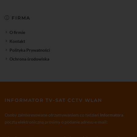
FIRMA
O firmie
Kontakt
Polityka Prywatności
Ochrona środowiska
INFORMATOR TV-SAT CCTV WLAN
Osoby zainteresowane otrzymywaniem co tydzień
Informatora
pocztą elektroniczną prosimy o podanie adresu e-mail: