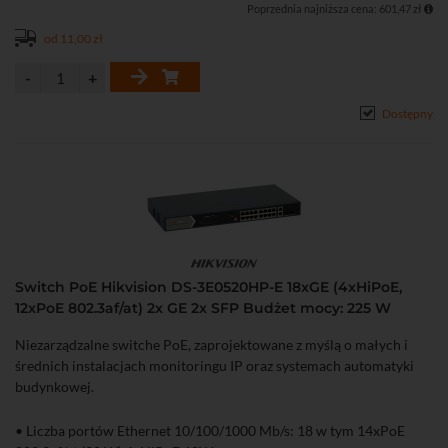
Poprzednia najniższa cena: 601,47 zł
od 11,00 zł
Dostępny
Switch PoE Hikvision DS-3E0520HP-E 18xGE (4xHiPoE,
12xPoE 802.3af/at) 2x GE 2x SFP Budżet mocy: 225 W
Niezarządzalne switche PoE, zaprojektowane z myślą o małych i
średnich instalacjach monitoringu IP oraz systemach automatyki
budynkowej.
• Liczba portów Ethernet 10/100/1000 Mb/s: 18 w tym 14xPoE