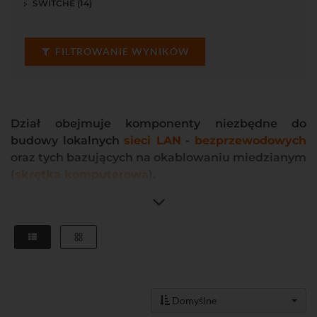
SWITCHE (14)
FILTROWANIE WYNIKÓW
Dział obejmuje komponenty niezbędne do
budowy lokalnych
sieci LAN
-
bezprzewodowych
oraz tych bazujących na okablowaniu miedzianym
(
skrętka komputerowa
).
W ofercie można znaleźć
switche standardowe
oraz
switche
przemysłowe
. Wybrane modele wyposażone zostały w funkcję
PoE
pozwalającą na zasilanie urządzeń sieciowych przy wykorzystaniu
skrętki komputerowej
.
Switche PoE
znajdują zastosowanie w
systemach monitoringu wizyjnego (zasilanie
PoE
dla kamer) oraz
przy zasilaniu
punktów dostępowych
.
Punkty dostępowe
wraz z
antenami WLAN
pozwalają na budowę
Domyślne
radiolinii pracujących w paśmie 2,4 GHz lub 5 GHz w standardzie