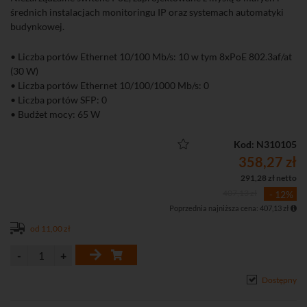
średnich instalacjach monitoringu IP oraz systemach automatyki
budynkowej.
• Liczba portów Ethernet 10/100 Mb/s: 10 w tym 8xPoE 802.3af/at
(30 W)
• Liczba portów Ethernet 10/100/1000 Mb/s: 0
• Liczba portów SFP: 0
• Budżet mocy: 65 W
• Niezarządzalny
Kod: N310105
358,27 zł
291,28 zł netto
407,13 zł
- 12%
Poprzednia najniższa cena: 407,13 zł
od 11,00 zł
Dostępny