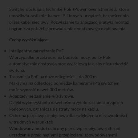
Switche obsługują technikę PoE (Power over Ethernet), która
umożliwia zasilanie kamer IP i innych urządzeń, bezpośrednio
przez kabel sieciowy. Rozwiązanie to znacząco ułatwia montaż
i ogranicza potrzebę prowadzenia dodatkowego okablowania.
Cechy wyróżniające:
Inteligentne zarządzanie PoE
W przypadku przekroczenia budżetu mocy, porty PoE
automatycznie dostosują moc wyjściową tak, aby nie uszkodzić
switcha.
Transmisja PoE na duże odległości – do 300 m
Maksymalna odległość pomiędzy kamerami IP a switchem
może wynosić nawet 300 metrów.
Adaptacyjne zasilanie 4/8-żyłowe.
Dzięki wykorzystaniu nawet ośmiu żył do zasilania urządzeń
końcowych, ogranicza się straty mocy na kablu.
Ochrona przeciwprzepięciowa dla zwiększenia niezawodności
w trudnych warunkach
Wbudowany moduł ochrony przeciwprzepięciowej chroni
urządzenie przed nagłymi przepięciami spowodowanymi