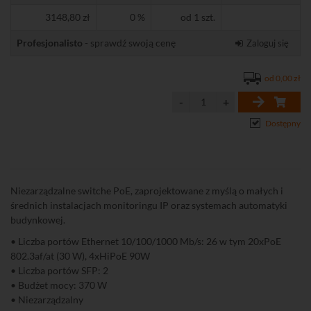
3148,80 zł
0 %
od 1 szt.
Profesjonalisto
- sprawdź swoją cenę
Zaloguj się
od 0,00 zł
Dostępny
Niezarządzalne switche PoE, zaprojektowane z myślą o małych i
średnich instalacjach monitoringu IP oraz systemach automatyki
budynkowej.
• Liczba portów Ethernet 10/100/1000 Mb/s: 26 w tym 20xPoE
802.3af/at (30 W), 4xHiPoE 90W
• Liczba portów SFP: 2
• Budżet mocy: 370 W
• Niezarządzalny