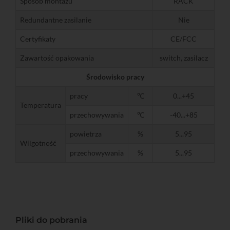
Sposób montażu
RACK
Redundantne zasilanie
Nie
Certyfikaty
CE/FCC
Zawartość opakowania
switch, zasilacz
Środowisko pracy
pracy
℃
0...+45
Temperatura
przechowywania
℃
-40...+85
powietrza
%
5...95
Wilgotność
przechowywania
%
5...95
Pliki do pobrania