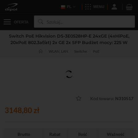
PL
MENU
OFERTA
Switch PoE Hikvision DS-3E0528HP-E 24xGE (4xHiPoE,
20xPoE 802.3af/at) 2x GE 2x SFP Budżet mocy: 225 W
WLAN, LAN
Switche
PoE
Kod towaru:
N310517
3148,80 zł
Brutto
Rabat
Ilość
Ważność