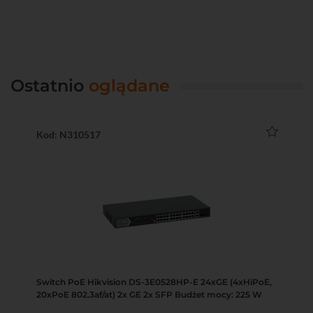
Ostatnio
oglądane
Kod: N310517
Switch PoE Hikvision DS-3E0528HP-E 24xGE (4xHiPoE,
20xPoE 802.3af/at) 2x GE 2x SFP Budżet mocy: 225 W