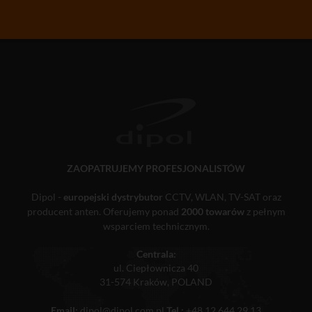
ZAOPATRUJEMY PROFESJONALISTÓW
Dipol -
europejski dystrybutor
CCTV, WLAN, TV-SAT oraz
producent anten. Oferujemy ponad
2000 towarów
z pełnym
wsparciem technicznym.
Centrala:
ul. Ciepłownicza 40
31-574 Kraków, POLAND
Email:
dipol@dipol.com.pl
Tel.:
+48 12 644 29 13