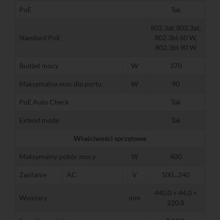
PoE
Tak
802.3af, 802.3at,
Standard PoE
802.3bt 60 W,
802.3bt 90 W
Budżet mocy
W
370
Maksymalna moc dla portu
W
90
PoE Auto Check
Tak
Extend mode
Tak
Właściwości sprzętowe
Maksymalny pobór mocy
W
400
Zasilanie
AC
V
100...240
440.0 × 44.0 ×
Wymiary
mm
220.8