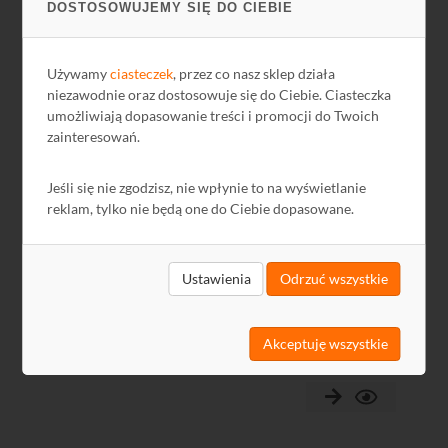
DOSTOSOWUJEMY SIĘ DO CIEBIE
Kod: N310101
Używamy
ciasteczek
, przez co nasz sklep działa
niezawodnie oraz dostosowuje się do Ciebie. Ciasteczka
umożliwiają dopasowanie treści i promocji do Twoich
zainteresowań.
Jeśli się nie zgodzisz, nie wpłynie to na wyświetlanie
reklam, tylko nie będą one do Ciebie dopasowane.
Switch PoE Hikvision DS-3E0105P-E(B) 5xFE (4xPoE
802.3af/at) Budżet mocy: 35 W
Ustawienia
Odrzuć wszystkie
351,78 zł
Akceptuję wszystkie
286,00 zł netto