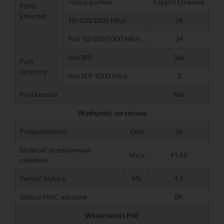
rodzaj portów
Gigabit Ethernet
Porty
Ethernet
10/100/1000 Mb/s
26
PoE 10/100/1000 Mb/s
24
slot SFP
Tak
Port
optyczny
slot SFP 1000 Mb/s
2
Port konsoli
Nie
Wydajność sprzętowa
Przepustowość
Gb/s
56
Szybkość przekierowań
Mp/s
41,66
pakietów
Pamięć bufora
Mb
4,1
Tablica MAC adresów
8K
Właściwości PoE