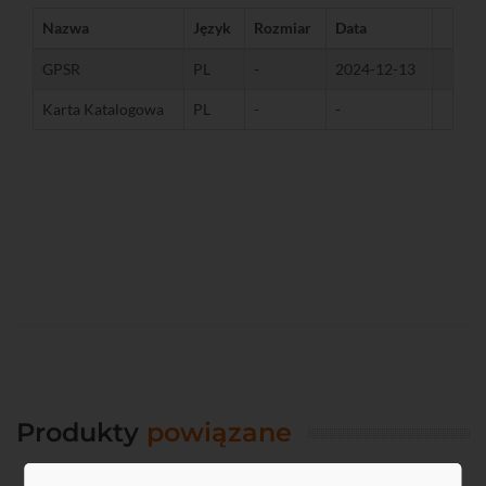
Nazwa
Język
Rozmiar
Data
GPSR
PL
-
2024-12-13
Karta Katalogowa
PL
-
-
Produkty
powiązane