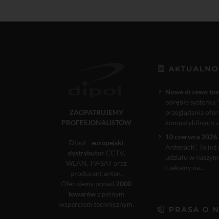
AKTUALNO
Nowe drzewo to
obrębie systemu. 
ZAOPATRUJEMY
przeglądania ofe
PROFESJONALISTÓW
kompatybilnych ze
10 czerwca 2026 
Dipol -
europejski
Antenach". To już
dystrybutor
CCTV,
udziału w naszym
WLAN, TV-SAT oraz
czekamy na...
producent anten.
Oferujemy ponad
2000
towarów
z pełnym
wsparciem technicznym.
PRASA O 