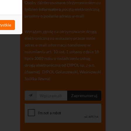
Osoby zainteresowane otrzymywaniem co
tydzień
Informatora
pocztą elektroniczną
prosimy o podanie adresu e-mail:
ystkie
Wyrażam zgodę na otrzymywanie drogą
elektroniczną na wskazany przeze mnie
adres e-mail informacji handlowej w
rozumieniu art. 10 ust. 1 ustawy z dnia 18
lipca 2002 roku o świadczeniu usług
drogą elektroniczną od DIPOL sp. z o.o.
(dawniej: DIPOL Gołaszewski, Waśniowski
Spółka Jawna)
Zaprenumeruj