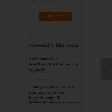
BIBLIOTEKA
Nowości w bibliotece
Którą spawarkę
światłowodową Signal Fire
wybrać?
1.07.2026
Zdalny odczyt z liczników
poprzez sieć telefonii
komórkowej (ioT) -
24.04.2026
infomacje dla projektantów