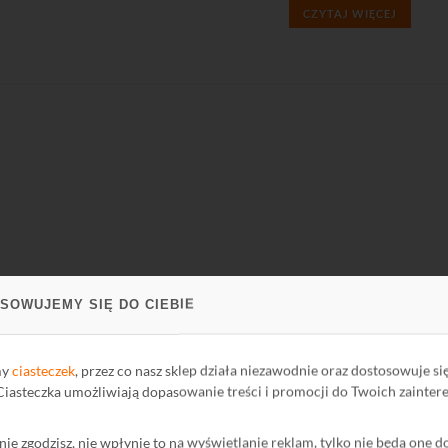
CZYTAJ WIĘCEJ
SOWUJEMY SIĘ DO CIEBIE
my
ciasteczek
, przez co nasz sklep działa niezawodnie oraz dostosowuje si
PARCIE
FIRMA
 Ciasteczka umożliwiają dopasowanie treści i promocji do Twoich zainter
ci Biblioteki
O firmie
ę nie zgodzisz, nie wpłynie to na wyświetlanie reklam, tylko nie będą one d