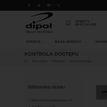
Facebook
Youtube
dipol@dipol.com.pl
+48
OFERTY
SPECJALNE
12
644
OFERTA
BAZA WIEDZY
INFO
29 13
KONTROLA DOSTĘPU
Baza wiedzy
Biblioteka
Kontrola dostępu
Biblioteka działu
Informacje podstawowe (1)
Konfiguracja (1)