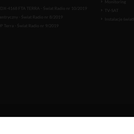
Monitoring
TDX-4168 FTA TERRA - Świat Radio nr 10/2019
TV-SAT
entryczny - Świat Radio nr 8/2019
Instalacje świ
 Terra - Świat Radio nr 9/2019