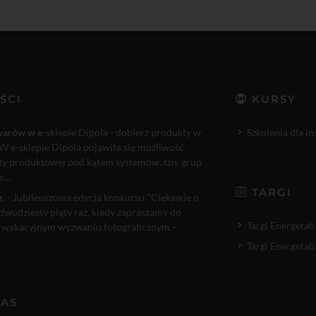
ŚCI
KURSY
warów w e
-sklepie Dipola - dobierz produkty w
Szkolenia dla i
W e-sklepie Dipola pojawiła się możliwość
rty produktowej pod kątem systemów, tzn. grup
...
TARGI
r.
- Jubileuszowa edycja konkursu "Ciekawie o
 dwudziesty piąty raz, kiedy zapraszamy do
Targi Energetab
 wakacyjnym wyzwaniu fotograficznym –
Targi Energetab
NAS