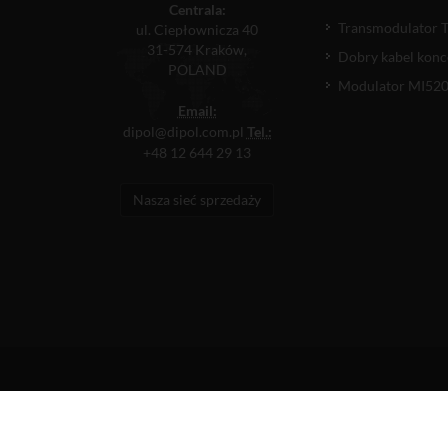
Centrala:
Transmodulator 
ul. Ciepłownicza 40
31-574 Kraków,
Dobry kabel konc
POLAND
Modulator MI520P
Email:
dipol@dipol.com.pl
Tel.:
+48 12 644 29 13
Nasza sieć sprzedaży
MPP i GTU
/
Cookies
/
Certyfikat ID
© Copyright by DIPOL sp. z o.o. All rights reserved.