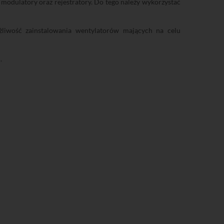
odulatory oraz rejestratory. Do tego należy wykorzystać
liwość zainstalowania wentylatorów mających na celu
.