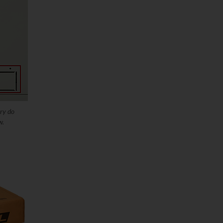
ry do
w.