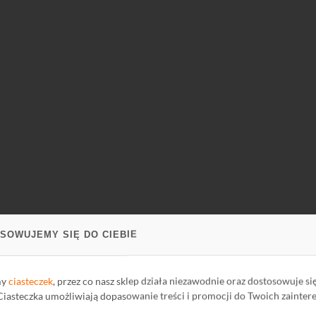
SOWUJEMY SIĘ DO CIEBIE
u, dwie z tyłu)
i a tylnymi
my
ciasteczek
, przez co nasz sklep działa niezawodnie oraz dostosowuje si
 Ciasteczka umożliwiają dopasowanie treści i promocji do Twoich zainter