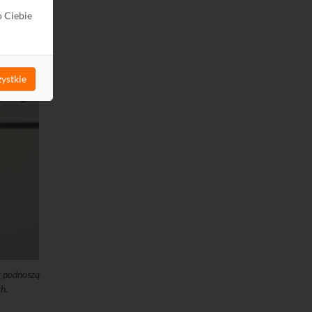
o Ciebie
 SIGNAL
ystkie
y podnoszą
h.