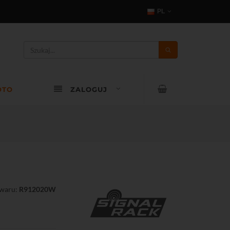
PL
OTO
ZALOGUJ
owaru:
R912020W