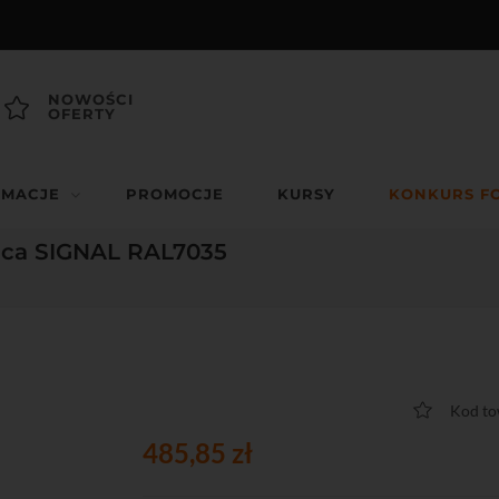
NOWOŚCI
OFERTY
RMACJE
PROMOCJE
KURSY
KONKURS F
ąca SIGNAL RAL7035
Kod t
485,85 zł