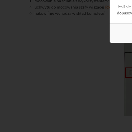
mocowanie na ścianie z wykorzystaniem:
Jeśli si
uchwytu do mocowania szafy wiszącej
R912027
(nie 
dopaso
haków (nie wchodzą w skład kompletu)
Po 