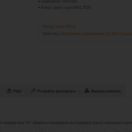
• Głębokość: 450 mm
• Kolor: jasny szary RAL7035
Oferta:
Szafy RACK
Biblioteka:
Wiadomości podstawowe (3)
,
RACK board
Pliki
Produkty powiązane
Bezpieczeństwo
tandardzie 19". Idealne rozwiązanie do instalacji stacji czołowych zaró