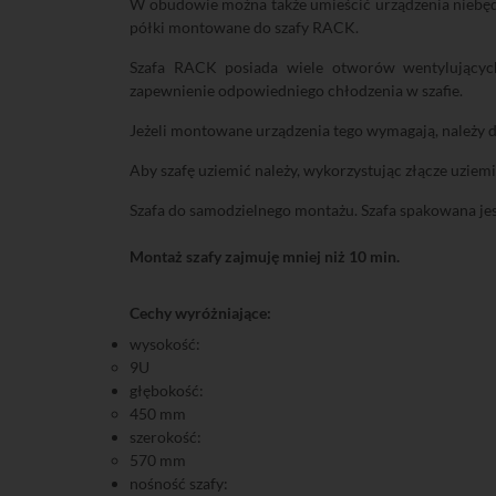
W obudowie można także umieścić urządzenia niebędą
półki montowane do szafy RACK.
Szafa RACK posiada wiele otworów wentylujących
zapewnienie odpowiedniego chłodzenia w szafie.
Jeżeli montowane urządzenia tego wymagają, należ
Aby szafę uziemić należy, wykorzystując złącze uziem
Szafa do samodzielnego montażu. Szafa spakowana je
Montaż szafy zajmuję mniej niż 10 min.
Cechy wyróżniające:
wysokość:
9U
głębokość:
450 mm
szerokość:
570 mm
nośność szafy: