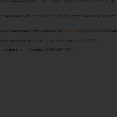
ce w standardzie RACK-19", np. multiswitche i wzmacniacze RTV-SAT, m
 zapewniających odpowiedni obieg powietrza. Dodatkowo jest moż
y dokupić mocowane czteropunktowo półki
R912028
o głębokości 450 mm
iające, przyłączyć ją do uziomu za pomocą zestawu
R912003
.
st w
jeden
karton o wymiarach 600x530x170 mm.