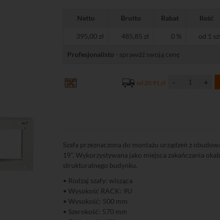
Netto
Brutto
Rabat
Ilość
395,00 zł
485,85 zł
0 %
od 1 sz
Profesjonalisto
- sprawdź swoją cenę
od 20,91 zł
Szafa przeznaczona do montażu urządzeń z obudową
19". Wykorzystywana jako miejsca zakańczania oka
strukturalnego budynku.
• Rodzaj szafy: wisząca
• Wysokość RACK: 9U
• Wysokość: 500 mm
• Szerokość: 570 mm