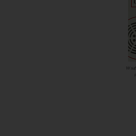
W suf