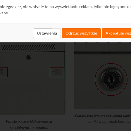
ę nie zgodzisz, nie wpłynie to na wyświetlanie reklam, tylko nie będą one d
wchodzi w skład kompletu)
wane.
czym poznać oryginalną, wiszącą szafę RACK
Ustawienia
Odrzuć wszystkie
Akceptuję wsz
Bezpieczeństwo wyposażenia szaf
Panele boczne blokowane są
zamki w panelach bocznyc
specjalnymi zaczepami.