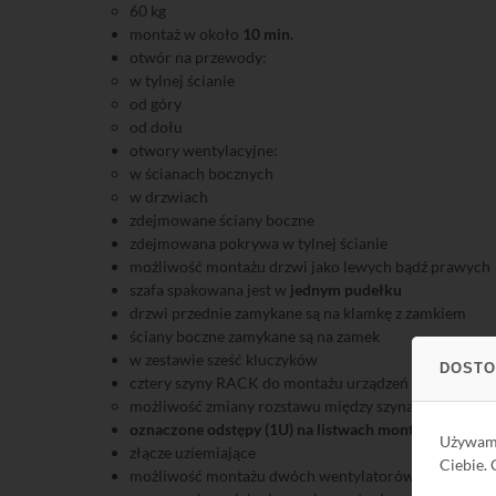
60 kg
montaż w około
10 min.
otwór na przewody:
w tylnej ścianie
od góry
od dołu
otwory wentylacyjne:
w ścianach bocznych
w drzwiach
zdejmowane ściany boczne
zdejmowana pokrywa w tylnej ścianie
możliwość montażu drzwi jako lewych bądź prawych
szafa spakowana jest w
jednym pudełku
drzwi przednie zamykane są na klamkę z zamkiem
ściany boczne zamykane są na zamek
w zestawie sześć kluczyków
DOSTO
cztery szyny RACK do montażu urządzeń (dwie z przod
możliwość zmiany rozstawu między szynami przednim
oznaczone odstępy (1U) na listwach montażowych
Używa
złącze uziemiające
Ciebie.
możliwość montażu dwóch wentylatorów
R912026