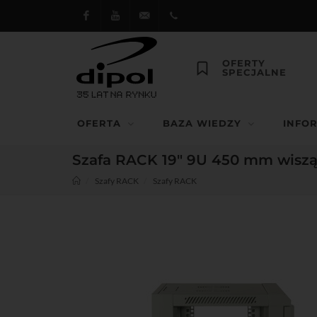
Facebook
Youtube
dipol@dipol.com.pl
+48
OFERTY
SPECJALNE
12
644
OFERTA
BAZA WIEDZY
INFO
29 13
Szafa RACK 19" 9U 450 mm wisz
Szafy RACK
Szafy RACK