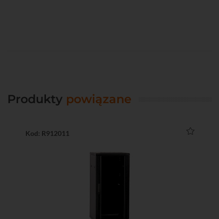
Produkty
powiązane
Kod: R912011
Ko