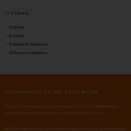
FIRMA
O firmie
Kontakt
Polityka Prywatności
Ochrona środowiska
INFORMATOR TV-SAT CCTV WLAN
Osoby zainteresowane otrzymywaniem co tydzień
Informatora
pocztą elektroniczną prosimy o podanie adresu e-mail:
Wyrażam zgodę na otrzymywanie drogą elektroniczną na wskazany