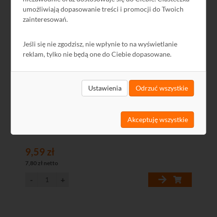
Kod: R9120331
umożliwiają dopasowanie treści i promocji do Twoich
zainteresowań.
Jeśli się nie zgodzisz, nie wpłynie to na wyświetlanie
reklam, tylko nie będą one do Ciebie dopasowane.
Ustawienia
Odrzuć wszystkie
Panel zaślepiający 1U do szafy RACK
Akceptuję wszystkie
9,59 zł
7,80 zł netto