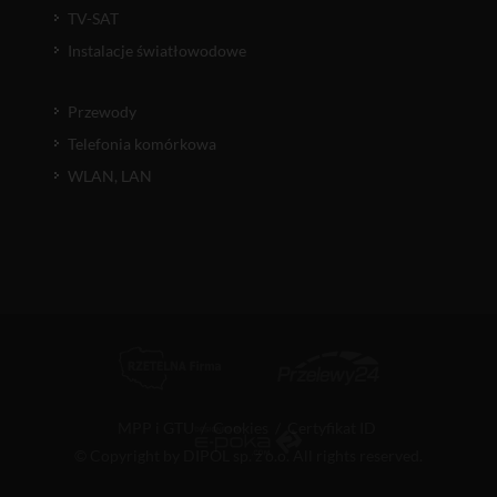
TV-SAT
Instalacje światłowodowe
Przewody
Telefonia komórkowa
WLAN, LAN
MPP i GTU
/
Cookies
/
Certyfikat ID
© Copyright by DIPOL sp. z o.o. All rights reserved.