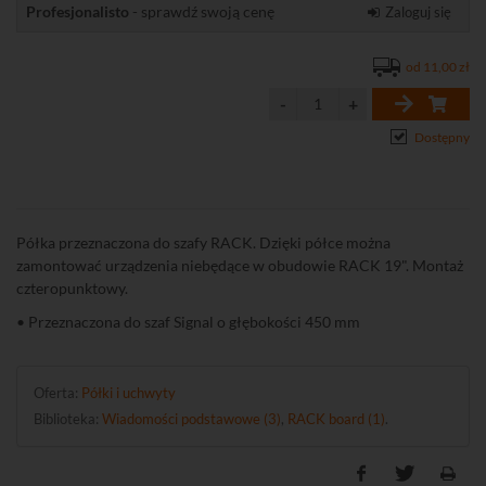
Profesjonalisto
- sprawdź swoją cenę
Zaloguj się
od 11,00 zł
Dostępny
Półka przeznaczona do szafy RACK. Dzięki półce można
zamontować urządzenia niebędące w obudowie RACK 19". Montaż
czteropunktowy.
• Przeznaczona do szaf Signal o głębokości 450 mm
Oferta:
Półki i uchwyty
Biblioteka:
Wiadomości podstawowe (3)
,
RACK board (1)
.