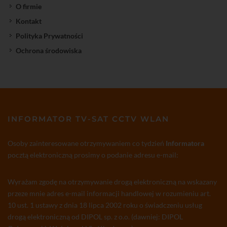
O firmie
Kontakt
Polityka Prywatności
Ochrona środowiska
INFORMATOR TV-SAT CCTV WLAN
Osoby zainteresowane otrzymywaniem co tydzień
Informatora
pocztą elektroniczną prosimy o podanie adresu e-mail:
Wyrażam zgodę na otrzymywanie drogą elektroniczną na wskazany
przeze mnie adres e-mail informacji handlowej w rozumieniu art.
10 ust. 1 ustawy z dnia 18 lipca 2002 roku o świadczeniu usług
drogą elektroniczną od DIPOL sp. z o.o. (dawniej: DIPOL