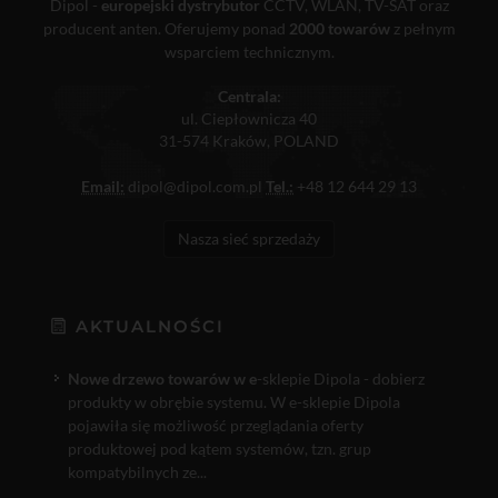
Dipol -
europejski dystrybutor
CCTV, WLAN, TV-SAT oraz
producent anten. Oferujemy ponad
2000 towarów
z pełnym
wsparciem technicznym.
Centrala:
ul. Ciepłownicza 40
31-574 Kraków, POLAND
Email:
dipol@dipol.com.pl
Tel.:
+48 12 644 29 13
Nasza sieć sprzedaży
AKTUALNOŚCI
Nowe drzewo towarów w e
-sklepie Dipola - dobierz
produkty w obrębie systemu. W e-sklepie Dipola
pojawiła się możliwość przeglądania oferty
produktowej pod kątem systemów, tzn. grup
kompatybilnych ze...