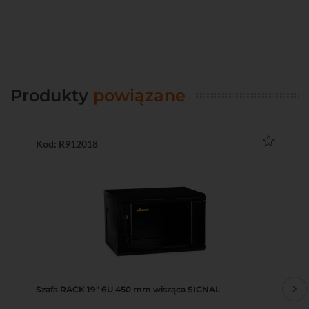
Produkty
powiązane
Kod: R912018
Ko
Szafa RACK 19" 6U 450 mm wisząca SIGNAL
Sz