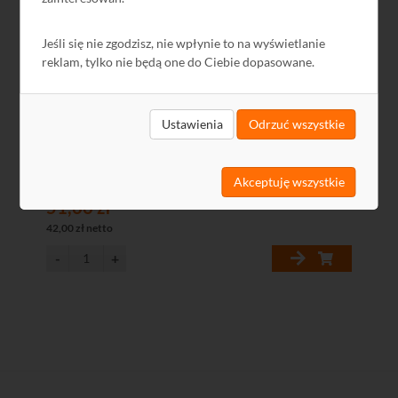
Jeśli się nie zgodzisz, nie wpłynie to na wyświetlanie
reklam, tylko nie będą one do Ciebie dopasowane.
Ustawienia
Odrzuć wszystkie
Półka do szafy RACK 19" 450 mm
Akceptuję wszystkie
51,66 zł
42,00 zł netto