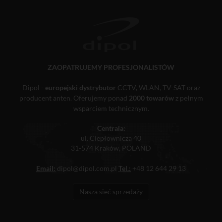
ZAOPATRUJEMY PROFESJONALISTÓW
Dipol -
europejski dystrybutor
CCTV, WLAN, TV-SAT oraz
producent anten. Oferujemy ponad
2000 towarów
z pełnym
wsparciem technicznym.
Centrala:
ul. Ciepłownicza 40
31-574 Kraków, POLAND
Email:
dipol@dipol.com.pl
Tel.:
+48 12 644 29 13
Nasza sieć sprzedaży