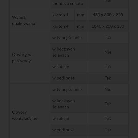
Nie
montażu cokołu
karton 1
mm
430 x 630 x 220
Wymiar
opakowania
karton 4
mm
1840 x 200 x 130
w tylnej ścianie
Tak
w bocznych
Nie
Otwory na
ścianach
przewody
w suficie
Tak
w podłodze
Tak
w tylnej ścianie
Nie
w bocznych
Tak
ścianach
Otwory
wentylacyjne
w suficie
Tak
w podłodze
Tak