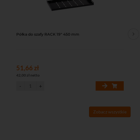
Półka do szafy RACK 19" 450 mm
Pó
51,66 zł
62
42,00 zł netto
50,
Zobacz wszystkie