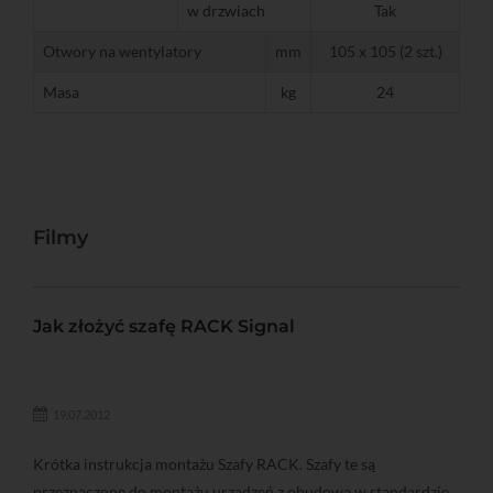
w drzwiach
Tak
Otwory na wentylatory
mm
105 x 105 (2 szt.)
Masa
kg
24
Filmy
Jak złożyć szafę RACK Signal
19.07.2012
Krótka instrukcja montażu Szafy RACK. Szafy te są
przeznaczone do montażu urządzeń z obudową w standardzie