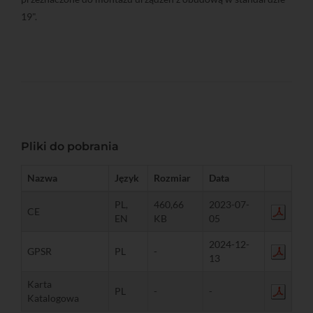
19".
Pliki do pobrania
Nazwa
Język
Rozmiar
Data
PL,
460,66
2023-07-
CE
EN
KB
05
2024-12-
GPSR
PL
-
13
Karta
PL
-
-
Katalogowa