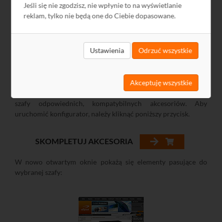
Jeśli się nie zgodzisz, nie wpłynie to na wyświetlanie
Szafa do samodzielnego montażu. Szafa pakowana jest w
jeden
reklam, tylko nie będą one do Ciebie dopasowane.
karton o wymiarach 600x530x170 mm.
Montaż szafy zajmuje mniej niż 10 min.
Ustawienia
Odrzuć wszystkie
Konfigurator szaf RACK
Akceptuję wszystkie
Dostępny jest prosty mechanizm, który umożliwia dobranie do
szafy odpowiednich, kompatybilnych akcesoriów. Aby
uruchomić konfigurator, należy kliknąć poniższy przycisk.
SKOMPLETUJ AKCESORIA
W nowo otwartym oknie pokażą się elementy pasujące do
wybranej szafy: