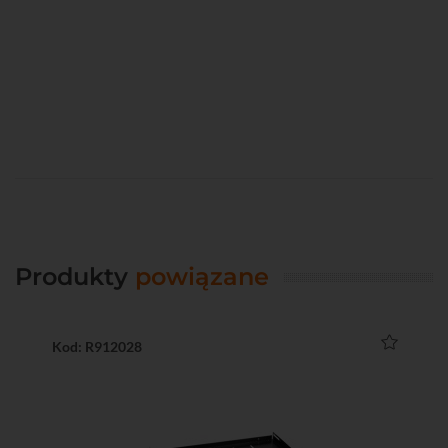
Produkty
powiązane
Kod: R912028
Ko