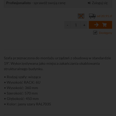
Profesjonalisto
- sprawdź swoją cenę
Zaloguj się
od 20,91 zł
Dostępny
Szafa przeznaczona do montażu urządzeń z obudową w standardzie
19". Wykorzystywana jako miejsca zakańczania okablowania
strukturalnego budynku.
• Rodzaj szafy: wisząca
• Wysokość RACK: 6U
• Wysokość: 360 mm
• Szerokość: 570 mm
• Głębokość: 450 mm
• Kolor: jasny szary RAL7035