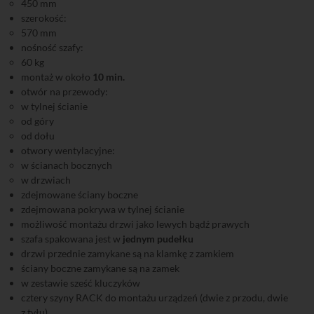
450 mm
szerokość:
570 mm
nośność szafy:
60 kg
montaż w około
10 min.
otwór na przewody:
w tylnej ścianie
od góry
od dołu
otwory wentylacyjne:
w ścianach bocznych
w drzwiach
zdejmowane ściany boczne
zdejmowana pokrywa w tylnej ścianie
możliwość montażu drzwi jako lewych bądź prawych
szafa spakowana jest w
jednym pudełku
drzwi przednie zamykane są na klamkę z zamkiem
ściany boczne zamykane są na zamek
w zestawie sześć kluczyków
cztery szyny RACK do montażu urządzeń (dwie z przodu, dwie
z tyłu)