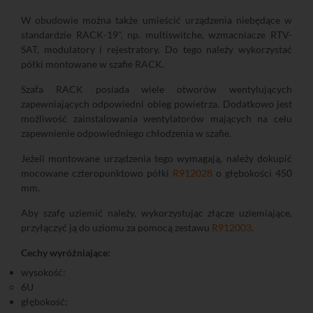
W obudowie można także umieścić urządzenia niebędące w
standardzie RACK-19", np. multiswitche, wzmacniacze RTV-
SAT, modulatory i rejestratory. Do tego należy wykorzystać
półki montowane w szafie RACK.
Szafa RACK posiada wiele otworów wentylujących
zapewniających odpowiedni obieg powietrza. Dodatkowo jest
możliwość zainstalowania wentylatorów mających na celu
zapewnienie odpowiedniego chłodzenia w szafie.
Jeżeli montowane urządzenia tego wymagają, należy dokupić
mocowane czteropunktowo półki
R912028
o głębokości 450
mm.
Aby szafę uziemić należy, wykorzystując złącze uziemiające,
przyłączyć ją do uziomu za pomocą zestawu
R912003
.
Cechy wyróżniające:
wysokość:
6U
głębokość: