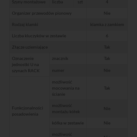
Szyny montażowe
liczba
szt
4
Organizer przewodów pionowy
Nie
Rodzaj klamki
klamka z zamkiem
Liczba kluczyków w zestawie
6
Złącze uziemiające
Tak
Oznaczenie
znacznik
Tak
jednostki U na
numer
Nie
szynach RACK
możliwość
mocowania na
Tak
ścianie
możliwość
Funkcjonalności
Nie
montażu kółek
posadowienia
kółka w zestawie
Nie
możliwość