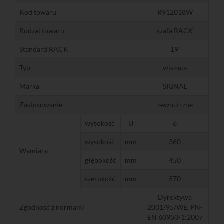
Kod towaru
R912018W
Rodzaj towaru
szafa RACK
Standard RACK
19'
Typ
wisząca
Marka
SIGNAL
Zastosowanie
zewnętrzne
wysokość
U
6
wysokość
mm
360
Wymiary
głębokość
mm
450
szerokość
mm
570
Dyrektywa
Zgodność z normami
2001/95/WE, PN-
EN 60950-1:2007