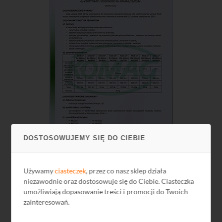
DOSTOSOWUJEMY SIĘ DO CIEBIE
Dokument potwierdzający zgodność z ogólnymi wymogami
Używamy
ciasteczek
, przez co nasz sklep działa
bezpieczeństwa zawartymi w Rozdziale II Dyrektywy Unii
niezawodnie oraz dostosowuje się do Ciebie. Ciasteczka
Europejskiej nr 2001/95/WE z dnia 3 grudnia 2001 r. poprzez
umożliwiają dopasowanie treści i promocji do Twoich
spełnienie wytycznych normy
PN-EN 60950-1:2007
, wystawiony
zainteresowań.
przez Instytut Techniki Górniczej KOMAG.