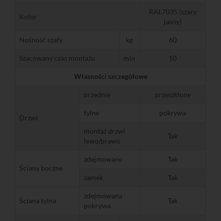
RAL7035 (szary
Kolor
jasny)
Nośność szafy
kg
60
Szacowany czas montażu
min
10
Własności szczegółowe
przednie
przeszklone
tylne
pokrywa
Drzwi
montaż drzwi
Tak
lewo/prawo
zdejmowane
Tak
Ściany boczne
zamek
Tak
zdejmowana
Ściana tylna
Tak
pokrywa