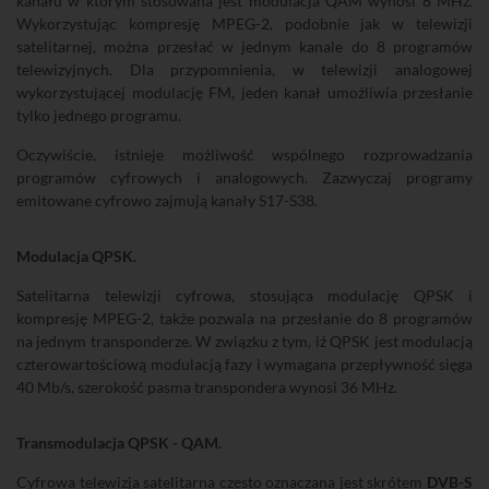
kanału w którym stosowana jest modulacja QAM wynosi 8 MHz.
Wykorzystując kompresję MPEG-2, podobnie jak w telewizji
satelitarnej, można przesłać w jednym kanale do 8 programów
telewizyjnych. Dla przypomnienia, w telewizji analogowej
wykorzystującej modulację FM, jeden kanał umożliwia przesłanie
tylko jednego programu.
Oczywiście, istnieje możliwość wspólnego rozprowadzania
programów cyfrowych i analogowych. Zazwyczaj programy
emitowane cyfrowo zajmują kanały S17-S38.
Modulacja QPSK.
Satelitarna telewizji cyfrowa, stosująca modulację QPSK i
kompresję MPEG-2, także pozwala na przesłanie do 8 programów
na jednym transponderze. W związku z tym, iż QPSK jest modulacją
czterowartościową modulacją fazy i wymagana przepływność sięga
40 Mb/s, szerokość pasma transpondera wynosi 36 MHz.
Transmodulacja QPSK - QAM.
Cyfrowa telewizja satelitarna często oznaczana jest skrótem
DVB-S