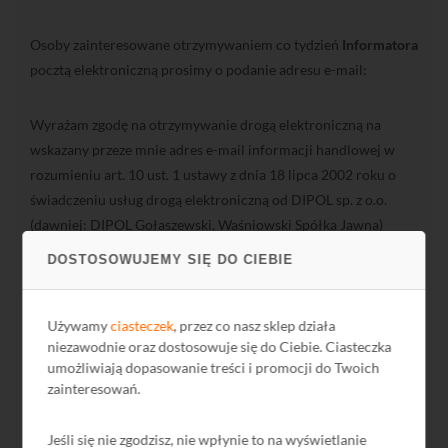
Osoby zainteresowane otrzymywaniem co tydzień
Informatora
pocztą elektroniczną prosimy o podanie adresu e-mail:
Wyrażam zgodę na otrzymywanie drogą elektroniczną na
wskazany przeze mnie adres e-mail informacji handlowej w
rozumieniu art. 10 ust. 1 ustawy z dnia 18 lipca 2002 roku o
świadczeniu usług drogą elektroniczną od DIPOL sp. z o.o.
(dawniej: DIPOL Gołaszewski, Waśniowski Spółka Jawna)
DOSTOSOWUJEMY SIĘ DO CIEBIE
Używamy
ciasteczek
, przez co nasz sklep działa
niezawodnie oraz dostosowuje się do Ciebie. Ciasteczka
umożliwiają dopasowanie treści i promocji do Twoich
zainteresowań.
ZAPISZ SIĘ
Jeśli się nie zgodzisz, nie wpłynie to na wyświetlanie