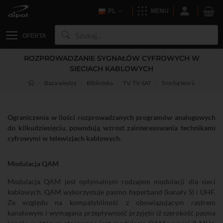
PL
MENU
OFERTA
ROZPROWADZANIE SYGNAŁÓW CYFROWYCH W
SIECIACH KABLOWYCH
Baza wiedzy
Biblioteka
TV, TV-SAT
Trochę teorii
Ograniczenia w ilości rozprowadzanych programów analogowych
do kilkudziesięciu, powodują wzrost zainteresowania technikami
cyfrowymi w telewizjach kablowych.
Modulacja QAM
Modulacja QAM jest optymalnym rodzajem modulacji dla sieci
kablowych. QAM wykorzystuje pasmo hyperband (kanały S) i UHF.
Ze względu na kompatybilność z obowiązującym rastrem
kanałowym i wymagana przepływność przyjęto iż szerokość pasma