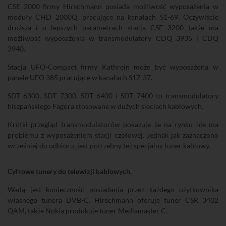
CSE 2000 firmy Hirschmann posiada możliwość wyposażenia w
moduły CHD 2000Q, pracujące na kanałach S1-69. Oczywiście
droższa i o lepszych parametrach stacja CSE 3200 także ma
możliwość wyposażenia w transmodulatory CDQ 3935 i CDQ
3940.
Stacja UFO-Compact firmy Kathrein może być wyposażona w
panele UFO 385 pracujące w kanałach S17-37.
SDT 6300, SDT 7300, SDT 6400 i SDT 7400 to transmodulatory
hiszpańskiego Fagora stosowane w dużych sieciach kablowych.
Krótki przegląd transmodulatorów pokazuje że na rynku nie ma
problemu z wyposażeniem stacji czołowej. Jednak jak zaznaczono
wcześniej do odbioru, jest potrzebny też specjalny tuner kablowy.
Cyfrowe tunery do telewizji kablowych.
Wadą jest konieczność posiadania przez każdego użytkownika
własnego tunera DVB-C. Hirschmann oferuje tuner CSR 3402
QAM, także Nokia produkuje tuner Mediamaster C.