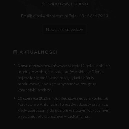
31-574 Kraków, POLAND
Email:
dipol@dipol.com.pl
Tel.:
+48 12 644 29 13
Nasza sieć sprzedaży
AKTUALNOŚCI
Nowe drzewo towarów w e
-sklepie Dipola - dobierz
produkty w obrębie systemu. W e-sklepie Dipola
pojawiła się możliwość przeglądania oferty
produktowej pod kątem systemów, tzn. grup
kompatybilnych ze...
10 czerwca 2026 r.
- Jubileuszowa edycja konkursu
"Ciekawie o Antenach". To już dwudziesty piąty raz,
kiedy zapraszamy do udziału w naszym wakacyjnym
wyzwaniu fotograficznym – czekamy na...