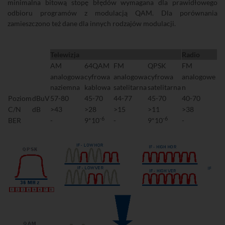
minimalna bitową stopę błędów wymagana dla prawidłowego
odbioru programów z modulacją QAM. Dla porównania
zamieszczono też dane dla innych rodzajów modulacji.
Telewizja
Radio
AM
64QAM
FM
QPSK
FM
analogowa
cyfrowa
analogowa
cyfrowa
analogowe
naziemna
kablowa
satelitarna
satelitarna
n
Poziom
dBuV
57-80
45-70
44-77
45-70
40-70
C/N
dB
>43
>28
>15
>11
>38
-6
-6
BER
-
9*10
-
9*10
-