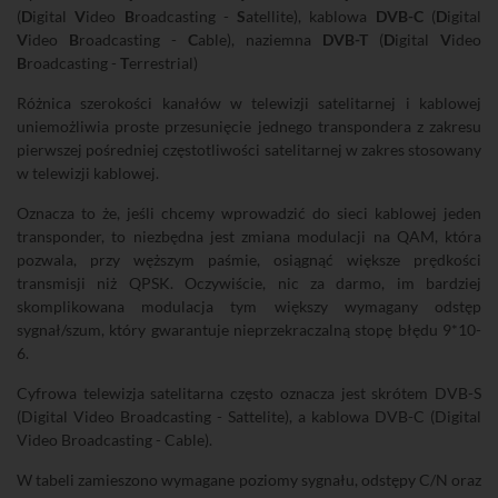
(
D
igital
V
ideo
B
roadcasting -
S
atellite), kablowa
DVB-C
(
D
igital
V
ideo
B
roadcasting -
C
able), naziemna
DVB-T
(
D
igital
V
ideo
B
roadcasting -
T
errestrial)
Różnica szerokości kanałów w telewizji satelitarnej i kablowej
uniemożliwia proste przesunięcie jednego transpondera z zakresu
pierwszej pośredniej częstotliwości satelitarnej w zakres stosowany
w telewizji kablowej.
Oznacza to że, jeśli chcemy wprowadzić do sieci kablowej jeden
transponder, to niezbędna jest zmiana modulacji na QAM, która
pozwala, przy węższym paśmie, osiągnąć większe prędkości
transmisji niż QPSK. Oczywiście, nic za darmo, im bardziej
skomplikowana modulacja tym większy wymagany odstęp
sygnał/szum, który gwarantuje nieprzekraczalną stopę błędu 9*10-
6.
Cyfrowa telewizja satelitarna często oznacza jest skrótem DVB-S
(Digital Video Broadcasting - Sattelite), a kablowa DVB-C (Digital
Video Broadcasting - Cable).
W tabeli zamieszono wymagane poziomy sygnału, odstępy C/N oraz