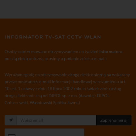
INFORMATOR TV-SAT CCTV WLAN
Osoby zainteresowane otrzymywaniem co tydzień
Informatora
pocztą elektroniczną prosimy o podanie adresu e-mail:
Wyrażam zgodę na otrzymywanie drogą elektroniczną na wskazany
przeze mnie adres e-mail informacji handlowej w rozumieniu art.
10 ust. 1 ustawy z dnia 18 lipca 2002 roku o świadczeniu usług
drogą elektroniczną od DIPOL sp. z o.o. (dawniej: DIPOL
Gołaszewski, Waśniowski Spółka Jawna)
Zaprenumeruj