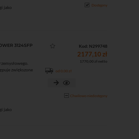
Dostępny
i jako
1000 Mb/s
ostatycznymi: 6 kV
POWER 3124SFP
Kod: N299748
2177,10 zł
1770,00 zł netto
przemysłowego.
tępuje zwiększone
od 0,00 zł
Chwilowo niedostępny
i jako
/1000 Mb/s