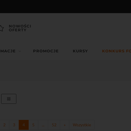
NOWOŚCI
OFERTY
RMACJE
PROMOCJE
KURSY
KONKURS F
2
3
4
5
...
52
»
Wszystkie