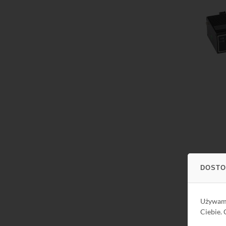
Do kos
DOSTO
Używa
Ciebie.