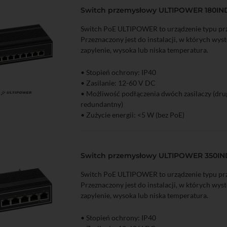
• Dopuszczalna wilgotność otoczenia: 5...95%
Switch przemysłowy ULTIPOWER 180IN
• Możliwy montaż na szynie DIN
Switch PoE ULTIPOWER to urządzenie typu p
Przeznaczony jest do instalacji, w których wys
zapylenie, wysoka lub niska temperatura.
• Stopień ochrony: IP40
• Zasilanie: 12-60 V DC
• Możliwość podłączenia dwóch zasilaczy (drug
zyka
Podgląd
redundantny)
• Zużycie energii: <5 W (bez PoE)
• Porty Ethernet: 8x Fast Ethernet 10/100 Mb/
• Zabezpieczanie przed wyładowaniami elektr
• Zakres temperatur pracy: -35...65°C
Switch przemysłowy ULTIPOWER 350IN
• Dopuszczalna wilgotność otoczenia: 5...95%
• Możliwy montaż na szynie DIN
Switch PoE ULTIPOWER to urządzenie typu p
Przeznaczony jest do instalacji, w których wys
zapylenie, wysoka lub niska temperatura.
• Stopień ochrony: IP40