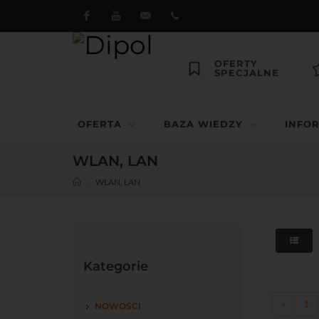
Facebook
Youtube
dipol@dipol.com.pl
+48
OFERTY
SPECJALNE
12
644
OFERTA
BAZA WIEDZY
INFO
29 13
WLAN, LAN
WLAN, LAN
Kategorie
«
1
NOWOŚCI