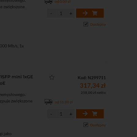
rzemysłowego.
od 0,00 zł
je zwiększone
Dostępny
1000 Mb/s, 1x
/s
ostatycznymi: 6 kV
1SFP mini 1xGE
Kod: N299711
PoE
317,34 zł
258,00 zł netto
rzemysłowego.
tępuje zwiększone
od 11,00 zł
 (max. 60 W)
Dostępny
i jako