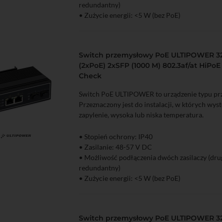
redundantny)
• Zużycie energii: <5 W (bez PoE)
• Porty Ethernet: 1x GigabitEthernet 10/100/
• Porty PoE: 1
• Transmisja światłowodowa: 1x SFP 1000 Mb
Switch przemysłowy PoE ULTIPOWER 3
• Zabezpieczanie przed wyładowaniami elektr
(2xPoE) 2xSFP (1000 M) 802.3af/at HiPo
• Zakres temperatur pracy: -40...65°C
Check
• Dopuszczalna wilgotność otoczenia: 5...95%
• Możliwy montaż na szynie DIN
Switch PoE ULTIPOWER to urządzenie typu p
Przeznaczony jest do instalacji, w których wys
zapylenie, wysoka lub niska temperatura.
• Stopień ochrony: IP40
zyka
Podgląd
• Zasilanie: 48-57 V DC
• Możliwość podłączenia dwóch zasilaczy (drug
redundantny)
• Zużycie energii: <5 W (bez PoE)
• Porty Ethernet: 2x GigabitEthernet 10/100/
• Porty PoE: 2
• Transmisja światłowodowa: 2x SFP 1000 Mb
Switch przemysłowy PoE ULTIPOWER 32
• Zabezpieczanie przed wyładowaniami elektr