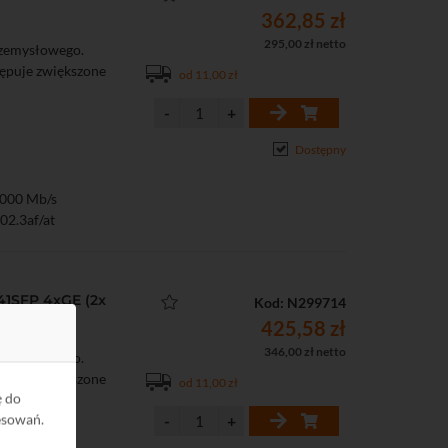
362,85 zł
295,00 zł netto
rzemysłowego.
tępuje zwiększone
od 11,00 zł
Dostępny
1000 Mb/s
02.3af/at
/s
ostatycznymi: 6 kV
1SFP 4xGE (2x
Kod: N299714
), 1xSFP
425,58 zł
346,00 zł netto
rzemysłowego.
tępuje zwiększone
od 11,00 zł
ę do
esowań.