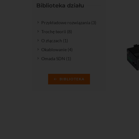
Biblioteka działu
Przykładowe rozwiązania (3)
Trochę teorii (8)
O złączach (1)
Okablowanie (4)
Omada SDN (1)
BIBLIOTEKA
Do kos