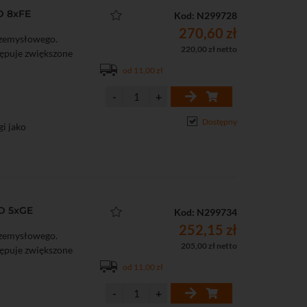
D 8xFE
Kod: N299728
270,60 zł
rzemysłowego.
220,00 zł netto
tępuje zwiększone
od 11,00 zł
Dostępny
i jako
s
ostatycznymi: 6 kV
D 5xGE
Kod: N299734
252,15 zł
rzemysłowego.
205,00 zł netto
tępuje zwiększone
od 11,00 zł