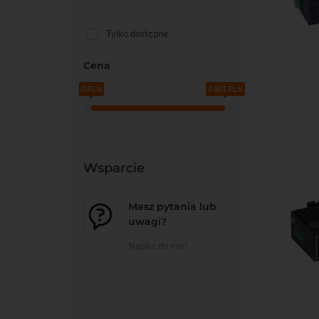
Tylko dostępne
Cena
Do kos
0 PLN
4 801 PLN
Wsparcie
Masz pytania lub
uwagi?
Napisz do nas!
Do kos