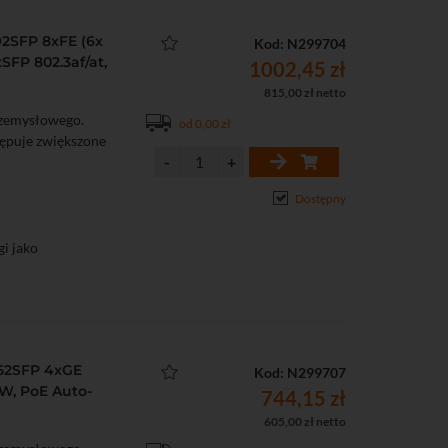
2SFP 8xFE (6x
Kod: N299704
xSFP 802.3af/at,
1002,45 zł
815,00 zł netto
rzemysłowego.
od 0,00 zł
tępuje zwiększone
Dostępny
i jako
, 1x GigabitEthernet
HiPoE 90 W)
52SFP 4xGE
Kod: N299707
/s
 W, PoE Auto-
ostatycznymi: 6kV
744,15 zł
605,00 zł netto