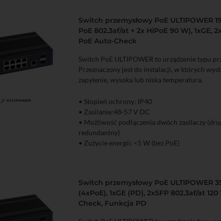
Switch przemysłowy PoE ULTIPOWER 19
PoE 802.3af/at + 2x HiPoE 90 W), 1xGE, 2
PoE Auto-Check
Switch PoE ULTIPOWER to urządzenie typu p
Przeznaczony jest do instalacji, w których wys
zapylenie, wysoka lub niska temperatura.
• Stopień ochrony: IP40
zyka
Podgląd
• Zasilanie:48-57 V DC
• Możliwość podłączenia dwóch zasilaczy (drug
redundantny)
• Zużycie energii: <5 W (bez PoE)
• Porty Ethernet: 8x FastEthernet 10/100 Mb/s
10/100/100 Mb/s
• Porty PoE: 8 (6x 802.3at/af + 2x 802.3at/af 
Switch przemysłowy PoE ULTIPOWER 3
• Transmisja światłowodowa: 2x SFP 1000 Mb
(4xPoE), 1xGE (PD), 2xSFP 802.3af/at 120
• Zabezpieczanie przed wyładowaniami elektr
Check, Funkcja PD
• Zakres temperatur pracy: -30...65℃
• Dopuszczalna wilgotność otoczenia: 5...95%