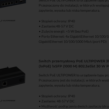
Switch PoE ULTIPOWER to urządzenie typu p
• Funkcje Extend, VLAN, PoE Auto Check
Przeznaczony do instalacji, w których występu
• Możliwy montaż na szynie DIN
zapylenie, wysoka lub niska temperatura.
• Stopień ochrony: IP40
zyka
Podgląd
• Zasilanie:48-57 V DC
• Zużycie energii: <5 W (bez PoE)
• Porty Ethernet: 4x GigabitEthernet 10/100/
GigabitEthernet 10/100/1000 Mb/s (port PD)
• Porty PoE: 4 802.3af/at
• Transmisja światłowodowa: 2x SFP 1000 Mb
• Zabezpieczanie przed wyładowaniami elektr
Switch przemysłowy PoE ULTIPOWER 31
• Zakres temperatur pracy: -30...65°C
(1xPoE) 1xSFP (1000 M) 802.3af/at 30 W 
• Dopuszczalna wilgotność otoczenia: 5...95%
• Funkcje Extend, VLAN, PoE Auto Check
Switch PoE ULTIPOWER to urządzenie typu p
• Możliwy montaż na szynie DIN
Przeznaczony jest do instalacji, w których wys
• Możliwość zasilania switcha poprzez skrętkę
zapylenie, wysoka lub niska temperatura.
• Stopień ochrony: IP40
• Zasilanie: 48-57 V DC
zyka
Podgląd
• Możliwość podłączenia dwóch zasilaczy (drug