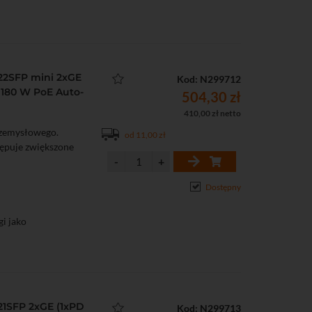
1000 Mb/s
/s
22SFP mini 2xGE
Kod: N299712
ostatycznymi: 6 kV
E 180 W PoE Auto-
504,30 zł
410,00 zł netto
rzemysłowego.
od 11,00 zł
tępuje zwiększone
Dostępny
i jako
1000 Mb/s
/s
1SFP 2xGE (1xPD
Kod: N299713
ostatycznymi: 6 kV