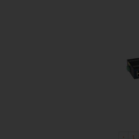
Do kos
«
1