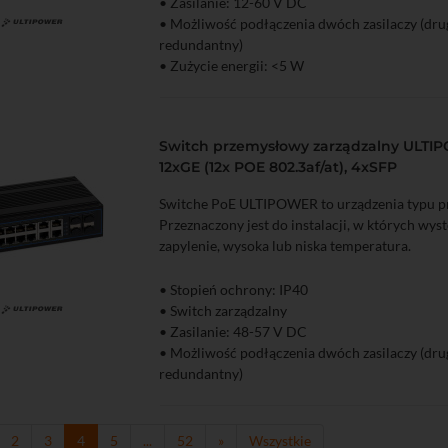
• Zasilanie: 12-60 V DC
• Możliwość podłączenia dwóch zasilaczy (drug
zyka
Podgląd
redundantny)
• Zużycie energii: <5 W
• Porty Ethernet: 5x GigabitEthernet 10/100/
• Zabezpieczanie przed wyładowaniami elektr
• Zakres temperatur pracy: -30...65°C
Switch przemysłowy zarządzalny ULTI
• Dopuszczalna wilgotność otoczenia: 5...95%
12xGE (12x POE 802.3af/at), 4xSFP
• Możliwy montaż na szynie DIN
Switche PoE ULTIPOWER to urządzenia typu 
Przeznaczony jest do instalacji, w których wys
zapylenie, wysoka lub niska temperatura.
• Stopień ochrony: IP40
• Switch zarządzalny
Podgląd
• Zasilanie: 48-57 V DC
• Możliwość podłączenia dwóch zasilaczy (drug
redundantny)
• Zużycie energii: <20 W (bez PoE)
• Porty Ethernet: 12x GigabitEthernet 10/100
• Porty PoE: 12
2
3
4
5
...
52
»
Wszystkie