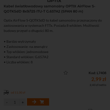
Kabel światłowodowy samonośny OPTIX AirFlow S-
QOTKSdD 8x9/125 ITU-T G.657A2 (SPAN 80 m)
Optix AirFlow S-QOTKSdD to kabel samonośny przeznaczony do
zastosowania w systemach FTTx. Posiada 8 włókien. Możliwość
budowy przęseł o długości 80 m.
• Bardzo wytrzymały
• Zastosowanie: na zewnątrz
• Typ włókien: jednomodowe
• Standard włókien: G.657A2
• Liczba włókien: 8
• Przęsła o długości max. 80 m
• Lekki, wygodny w układaniu
Kod: L7408
2,99 zł
2,43 zł netto
od 11,00 zł