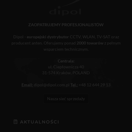
ZAOPATRUJEMY PROFESJONALISTÓW
Dipol -
europejski dystrybutor
CCTV, WLAN, TV-SAT oraz
producent anten. Oferujemy ponad
2000 towarów
z pełnym
wsparciem technicznym.
Centrala:
ul. Ciepłownicza 40
31-574 Kraków, POLAND
Email:
dipol@dipol.com.pl
Tel.:
+48 12 644 29 13
Nasza sieć sprzedaży
AKTUALNOŚCI