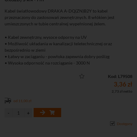
Kabel światłowodowy DRAKA A-DQ(ZN)B2Y to kabel
przeznaczony do zastosowań zewnętrznych. 8 włókien jest
umieszczonych w tubie centralnej wypełnionej żelem.
• Kabel zewnętrzny, wysoce odporny na UV
• Możliwość układania w kanalizacji teletechnicznej oraz
bezpośrednio w ziemi
• Łatwy w zaciąganiu - powłoka zapewnia dobry poślizg
• Wysoka odporność na rozciąganie - 3000 N
• Tuba centralna 2,8 mm wypełniona żelem
• 8 włókien jednomodowych G.652D 9/125 μm
Kod: L79508
• Szklane włókna wzmacniające kabel i zapewniające podstawową
3,36 zł
ochronę antygryzoniową
2,73 zł netto
• Powłoka LLDPE (niskociśnieniowy liniowy polietylen)
od 11,00 zł
• Włókna w powłoce o średnicy 250 μm
• Klasa CPR: Fca
Dostępny