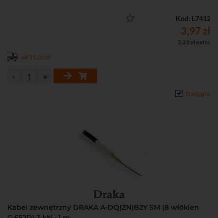
• Przęsła o długości max. 80 m
• Lekki, wygodny w układaniu
Kod: L7412
3,97 zł
3,23 zł netto
od 11,00 zł
Dostępny
Kabel zewnętrzny DRAKA A-DQ(ZN)B2Y SM (8 włókien
G.652D) 3 kN - 1 m