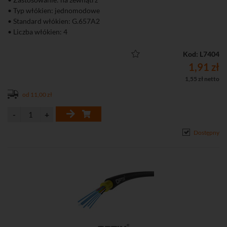
• Typ włókien: jednomodowe
• Standard włókien: G.657A2
• Liczba włókien: 4
• Przęsła o długości max. 80 m
• Lekki, wygodny w układaniu
Kod: L7404
1,91 zł
1,55 zł netto
od 11,00 zł
Dostępny