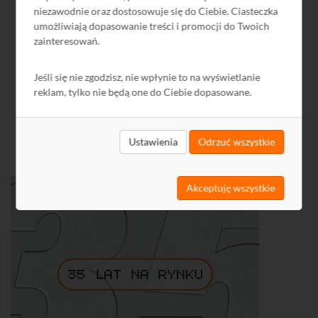
CPR (1)
niezawodnie oraz dostosowuje się do Ciebie. Ciasteczka
LAN (2)
umożliwiają dopasowanie treści i promocji do Twoich
zainteresowań.
Swiatłowody (2)
Jeśli się nie zgodzisz, nie wpłynie to na wyświetlanie
reklam, tylko nie będą one do Ciebie dopasowane.
BIBLIOTEKA
Ustawienia
Odrzuć wszystkie
Akceptuję wszystkie