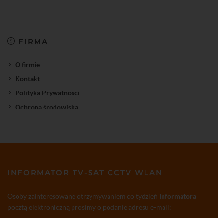
FIRMA
O firmie
Kontakt
Polityka Prywatności
Ochrona środowiska
INFORMATOR TV-SAT CCTV WLAN
Osoby zainteresowane otrzymywaniem co tydzień
Informatora
pocztą elektroniczną prosimy o podanie adresu e-mail: