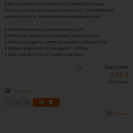
Kabel światłowodowy DRAKA A-DQ(ZN)B2Y to kabel
przeznaczony do zastosowań zewnętrznych. 24 włókien jest
umieszczonych w tubie centralnej wypełnionej żelem.
• Kabel zewnętrzny, wysoce odporny na UV
• Możliwość układania w kanalizacji teletechnicznej
• Łatwy w zaciąganiu - powłoka zapewnia dobry poślizg
• Wysoka odporność na rozciąganie - 3000 N
• Tuba centralna 2,8 mm wypełniona żelem
• 24 włókna jednomodowe G.652D 9/125 μm
• Szklane włókna wzmacniające kabel i zapewniające podstawową
Kod: L79524
ochronę antygryzoniową
5,72 zł
• Powłoka LLDPE (niskociśnieniowy liniowy polietylen)
4,65 zł netto
• Włókna w powłoce o średnicy 250 μm
od 11,00 zł
• Klasa CPR: Fca
Dostępny