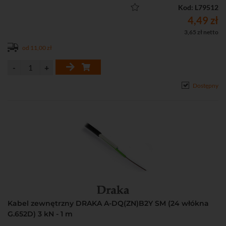
• Szklane włókna wzmacniające kabel i zapewniające podstawową
Kod: L79512
ochronę antygryzoniową
4,49 zł
• Powłoka LLDPE (niskociśnieniowy liniowy polietylen)
3,65 zł netto
• Włókna w powłoce o średnicy 250 μm
od 11,00 zł
• Klasa CPR: Fca
Dostępny
Kabel zewnętrzny DRAKA A-DQ(ZN)B2Y SM (24 włókna
G.652D) 3 kN - 1 m