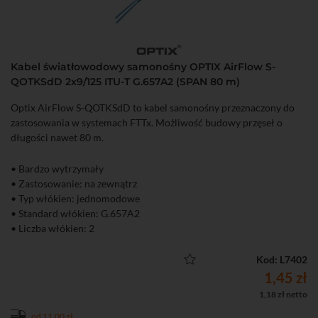
Kabel światłowodowy samonośny OPTIX AirFlow S-
QOTKSdD 2x9/125 ITU-T G.657A2 (SPAN 80 m)
Optix AirFlow S-QOTKSdD to kabel samonośny przeznaczony do
zastosowania w systemach FTTx. Możliwość budowy przęseł o
długości nawet 80 m.
• Bardzo wytrzymały
• Zastosowanie: na zewnątrz
• Typ włókien: jednomodowe
• Standard włókien: G.657A2
• Liczba włókien: 2
• Przęsła o długości max. 80 m
• Lekki, wygodny w układaniu
Kod: L7402
1,45 zł
1,18 zł netto
od 11,00 zł