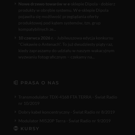
Nowe drzewo towarów w e
-sklepie Dipola - dobierz
produkty w obrębie systemu. W e-sklepie Dipola
pojawiła się możliwość przeglądania oferty
produktowej pod kątem systemów, tzn. grup
kompatybilnych ze...
10 czerwca 2026 r.
- Jubileuszowa edycja konkursu
"Ciekawie o Antenach". To już dwudziesty piąty raz,
kiedy zapraszamy do udziału w naszym wakacyjnym
wyzwaniu fotograficznym – czekamy na...
PRASA O NAS
Transmodulator TDX-4168 FTA TERRA - Świat Radio
nr 10/2019
Dobry kabel koncentryczny - Świat Radio nr 8/2019
Modulator MI520P Terra - Świat Radio nr 9/2019
KURSY