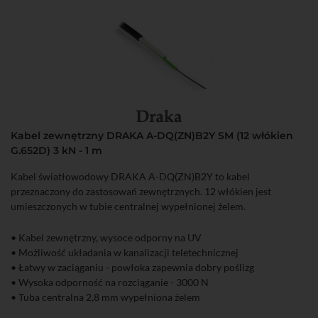
Kabel zewnętrzny DRAKA A-DQ(ZN)B2Y SM (12 włókien
G.652D) 3 kN - 1 m
Kabel światłowodowy DRAKA A-DQ(ZN)B2Y to kabel
przeznaczony do zastosowań zewnętrznych. 12 włókien jest
umieszczonych w tubie centralnej wypełnionej żelem.
• Kabel zewnętrzny, wysoce odporny na UV
• Możliwość układania w kanalizacji teletechnicznej
• Łatwy w zaciąganiu - powłoka zapewnia dobry poślizg
• Wysoka odporność na rozciąganie - 3000 N
• Tuba centralna 2,8 mm wypełniona żelem
• 12 włókien jednomodowych G.652D 9/125 μm