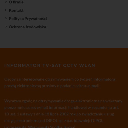
O firmie
Kontakt
Polityka Prywatności
Ochrona środowiska
INFORMATOR TV-SAT CCTV WLAN
Osoby zainteresowane otrzymywaniem co tydzień
Informatora
pocztą elektroniczną prosimy o podanie adresu e-mail:
Wyrażam zgodę na otrzymywanie drogą elektroniczną na wskazany
przeze mnie adres e-mail informacji handlowej w rozumieniu art.
10 ust. 1 ustawy z dnia 18 lipca 2002 roku o świadczeniu usług
drogą elektroniczną od DIPOL sp. z o.o. (dawniej: DIPOL
Gołaszewski, Waśniowski Spółka Jawna)