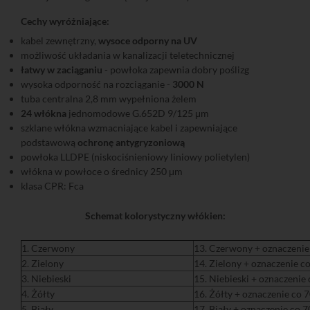
Cechy wyróżniające:
kabel zewnętrzny,
wysoce odporny na UV
możliwość układania w kanalizacji teletechnicznej
łatwy w zaciąganiu
- powłoka zapewnia dobry poślizg
wysoka odporność na rozciąganie -
3000 N
tuba centralna 2,8 mm wypełniona żelem
24 włókna
jednomodowe G.652D 9/125 μm
szklane włókna wzmacniające kabel i zapewniające
podstawową
ochronę antygryzoniową
powłoka LLDPE (niskociśnieniowy liniowy polietylen)
włókna w powłoce o średnicy 250 μm
klasa CPR: Fca
Schemat kolorystyczny włókien:
1. Czerwony
13. Czerwony + oznaczeni
2. Zielony
14. Zielony + oznaczenie 
3. Niebieski
15. Niebieski + oznaczenie
4. Żółty
16. Żółty + oznaczenie co
5. Biały
17. Biały + oznaczenie co 