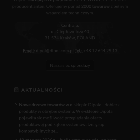
producent anten. Oferujemy ponad
2000 towarów
z pełnym
wsparciem technicznym.
Centrala:
ul. Ciepłownicza 40
31-574 Kraków, POLAND
Email:
dipol@dipol.com.pl
Tel.:
+48 12 644 29 13
Nasza sieć sprzedaży
AKTUALNOŚCI
Nowe drzewo towarów w e
-sklepie Dipola - dobierz
produkty w obrębie systemu. W e-sklepie Dipola
pojawiła się możliwość przeglądania oferty
produktowej pod kątem systemów, tzn. grup
kompatybilnych ze...
10 czerwca 2026 r.
- Jubileuszowa edycja konkursu