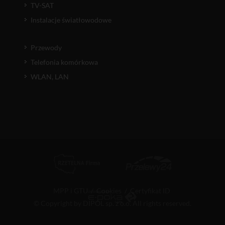
TV-SAT
Instalacje światłowodowe
Przewody
Telefonia komórkowa
WLAN, LAN
MPP i GTU
/
Cookies
/
Certyfikat ID
© Copyright by DIPOL sp. z o.o. All rights reserved.