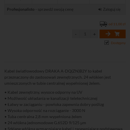
Profesjonalisto
- sprawdź swoją cenę
Zaloguj się
od 11,00 zł
Dostępny
Kabel światłowodowy DRAKA A-DQ(ZN)B2Y to kabel
przeznaczony do zastosowań zewnętrznych. 24 włókien jest
umieszczonych w tubie centralnej wypełnionej żelem.
• Kabel zewnętrzny, wysoce odporny na UV
• Możliwość układania w kanalizacji teletechnicznej
• Łatwy w zaciąganiu - powłoka zapewnia dobry poślizg
• Wysoka odporność na rozciąganie - 3000 N
• Tuba centralna 2,8 mm wypełniona żelem
• 24 włókna jednomodowe G.652D 9/125 μm
• Szklane włókna wzmacniające kabel i zapewniające podstawową