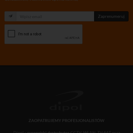
Zaprenumeruj
ZAOPATRUJEMY PROFESJONALISTÓW
Dipol -
europejski dystrybutor
CCTV, WLAN, TV-SAT oraz