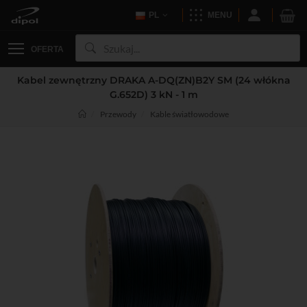
PL
MENU
OFERTA
Kabel zewnętrzny DRAKA A-DQ(ZN)B2Y SM (24 włókna
G.652D) 3 kN - 1 m
Przewody
Kable światłowodowe