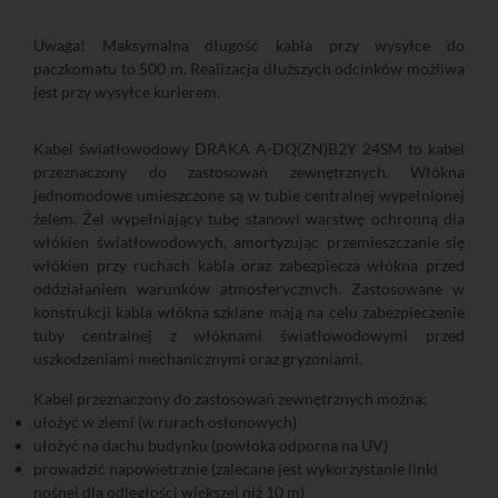
Uwaga! Maksymalna długość kabla przy wysyłce do
paczkomatu to 500 m. Realizacja dłuższych odcinków możliwa
jest przy wysyłce kurierem.
Kabel światłowodowy DRAKA A-DQ(ZN)B2Y 24SM to kabel
przeznaczony do zastosowań zewnętrznych. Włókna
jednomodowe umieszczone są w tubie centralnej wypełnionej
żelem. Żel wypełniający tubę stanowi warstwę ochronną dla
włókien światłowodowych, amortyzując przemieszczanie się
włókien przy ruchach kabla oraz zabezpiecza włókna przed
oddziałaniem warunków atmosferycznych. Zastosowane w
konstrukcji kabla włókna szklane mają na celu zabezpieczenie
tuby centralnej z włóknami światłowodowymi przed
uszkodzeniami mechanicznymi oraz gryzoniami.
Kabel przeznaczony do zastosowań zewnętrznych można:
ułożyć w ziemi (w rurach osłonowych)
ułożyć na dachu budynku (powłoka odporna na UV)
prowadzić napowietrznie (zalecane jest wykorzystanie linki
nośnej dla odległości większej niż 10 m)