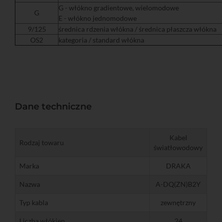
G - włókno gradientowe, wielomodowe
G
E - włókno jednomodowe
9/125
średnica rdzenia włókna / średnica płaszcza włókna
OS2
kategoria / standard włókna
Dane techniczne
Kabel
Rodzaj towaru
światłowodowy
Marka
DRAKA
Nazwa
A-DQ(ZN)B2Y
Typ kabla
zewnętrzny
Liczba włókien
24