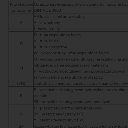
Przykładowe
Oznaczenia wg europejskiego standardu nazewnictw
oznaczenie
DIN/VDE 0888
A/I lub U - kabel uniwersalny
A
A - zewnętrzny
I - wewnętrzny
D - tuba wypełniona żelem
V - tuba ścisła
D
K - tuba elastyczna
W - skręcone tuby luźne wypełnione żelem
Q - wodoodporny na całej długości ze względu na uło
lub zastosowanie pęczniejącego materiału
Q
F - wodoodporność zapewniona poprzez zastosowani
samowypełniającego ubytki w płaszczu
(ZN)
centralny element wzmacniający wykonany z tworzy
B - wzmocnienie antygryzoniowe wykonane z włókna 
B
aramidu
SR - zmocnienie antygryzoniowe, metalowe
H - płaszcz zewnętrzny bezhalogenowy
H
2Y - płaszcz zewnętrzny z PE
Y - płaszcz zewnętrzny z PVC
24
liczba włókien lub liczba tub x liczba włókien w tubie