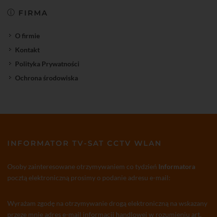
FIRMA
O firmie
Kontakt
Polityka Prywatności
Ochrona środowiska
INFORMATOR TV-SAT CCTV WLAN
Osoby zainteresowane otrzymywaniem co tydzień
Informatora
pocztą elektroniczną prosimy o podanie adresu e-mail:
Wyrażam zgodę na otrzymywanie drogą elektroniczną na wskazany
przeze mnie adres e-mail informacji handlowej w rozumieniu art.