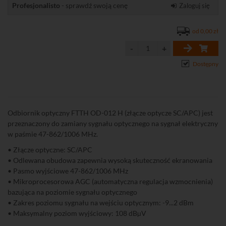
Profesjonalisto
- sprawdź swoją cenę
Zaloguj się
od 0,00 zł
Dostępny
Odbiornik optyczny FTTH OD-012 H (złącze optycze SC/APC) jest
przeznaczony do zamiany sygnału optycznego na sygnał elektryczny
w paśmie 47-862/1006 MHz.
• Złącze optyczne: SC/APC
• Odlewana obudowa zapewnia wysoką skuteczność ekranowania
• Pasmo wyjściowe 47-862/1006 MHz
• Mikroprocesorowa AGC (automatyczna regulacja wzmocnienia)
bazująca na poziomie sygnału optycznego
• Zakres poziomu sygnału na wejściu optycznym: -9...2 dBm
• Maksymalny poziom wyjściowy: 108 dBµV