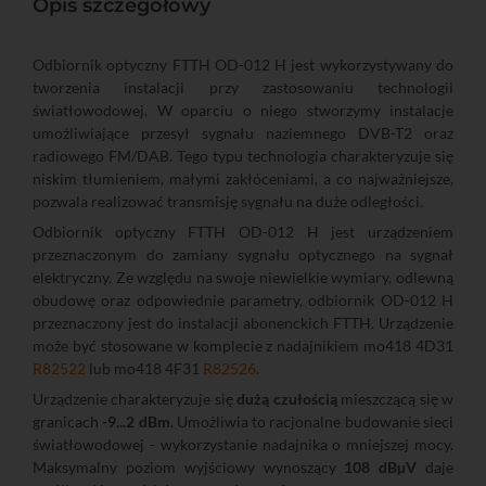
Opis szczegółowy
Odbiornik optyczny FTTH OD-012 H jest wykorzystywany do
tworzenia instalacji przy zastosowaniu technologii
światłowodowej. W oparciu o niego stworzymy instalacje
umożliwiające przesył sygnału naziemnego DVB-T2 oraz
radiowego FM/DAB. Tego typu technologia charakteryzuje się
niskim tłumieniem, małymi zakłóceniami, a co najważniejsze,
pozwala realizować transmisję sygnału na duże odległości.
Odbiornik optyczny FTTH OD-012 H jest urządzeniem
przeznaczonym do zamiany sygnału optycznego na sygnał
elektryczny. Ze względu na swoje niewielkie wymiary, odlewną
obudowę oraz odpowiednie parametry, odbiornik OD-012 H
przeznaczony jest do instalacji abonenckich FTTH. Urządzenie
może być stosowane w komplecie z nadajnikiem mo418 4D31
R82522
lub mo418 4F31
R82526
.
Urządzenie charakteryzuje się
dużą czułością
mieszczącą się w
granicach
-9...2 dBm
. Umożliwia to racjonalne budowanie sieci
światłowodowej - wykorzystanie nadajnika o mniejszej mocy.
Maksymalny poziom wyjściowy wynoszący
108 dBµV
daje