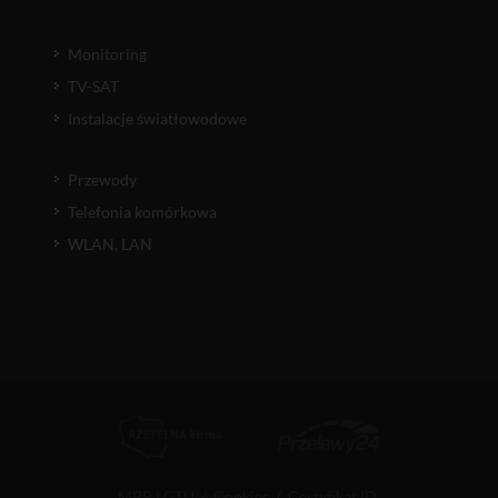
Monitoring
TV-SAT
Instalacje światłowodowe
Przewody
Telefonia komórkowa
WLAN, LAN
MPP i GTU
/
Cookies
/
Certyfikat ID