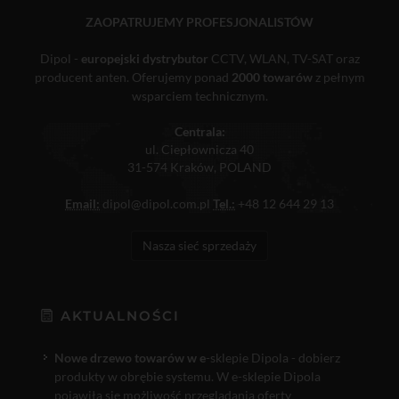
ZAOPATRUJEMY PROFESJONALISTÓW
Dipol -
europejski dystrybutor
CCTV, WLAN, TV-SAT oraz
producent anten. Oferujemy ponad
2000 towarów
z pełnym
wsparciem technicznym.
Centrala:
ul. Ciepłownicza 40
31-574 Kraków, POLAND
Email:
dipol@dipol.com.pl
Tel.:
+48 12 644 29 13
Nasza sieć sprzedaży
AKTUALNOŚCI
Nowe drzewo towarów w e
-sklepie Dipola - dobierz
produkty w obrębie systemu. W e-sklepie Dipola
pojawiła się możliwość przeglądania oferty