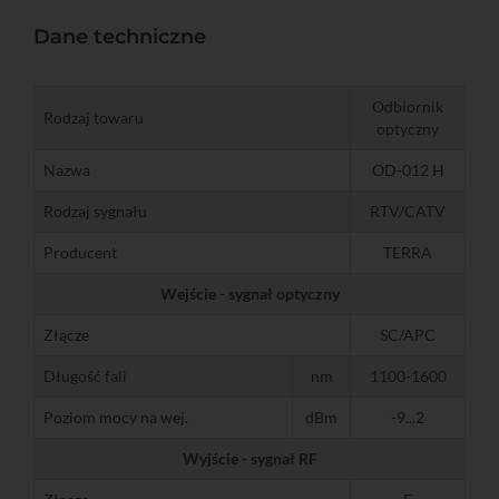
Dane techniczne
Odbiornik
Rodzaj towaru
optyczny
Nazwa
OD-012 H
Rodzaj sygnału
RTV/CATV
Producent
TERRA
Wejście - sygnał optyczny
Złącze
SC/APC
Długość fali
nm
1100-1600
Poziom mocy na wej.
dBm
-9...2
Wyjście - sygnał RF