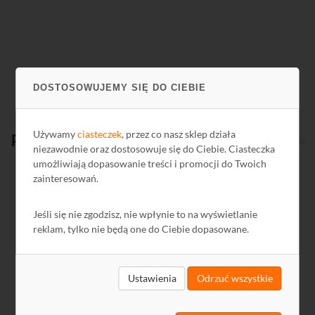
DOSTOSOWUJEMY SIĘ DO CIEBIE
Używamy
ciasteczek
, przez co nasz sklep działa
Produkty
powiązane
niezawodnie oraz dostosowuje się do Ciebie. Ciasteczka
umożliwiają dopasowanie treści i promocji do Twoich
zainteresowań.
Kod: R82522
Ko
Jeśli się nie zgodzisz, nie wpłynie to na wyświetlanie
reklam, tylko nie będą one do Ciebie dopasowane.
Ustawienia
Odrzuć wszystkie