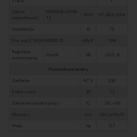
Złącza
F
Zakres
FM/DAB+/DVB-
MHz
47...862/1006
częstotliwości
T2
Impedancja
Ω
75
Poz. wyj. CTB (EN50083-3)
dBµV
108
Regulacja
tłumik
dB
-15,5...0
wzmocnienia
Pozostałe parametry
Zasilanie
AC V
230
Pobór mocy
W
7,5
Zakres temperatur pracy
ºC
-20...+50
Wymiary
mm
185,5x95x47
Masa
kg
0,7