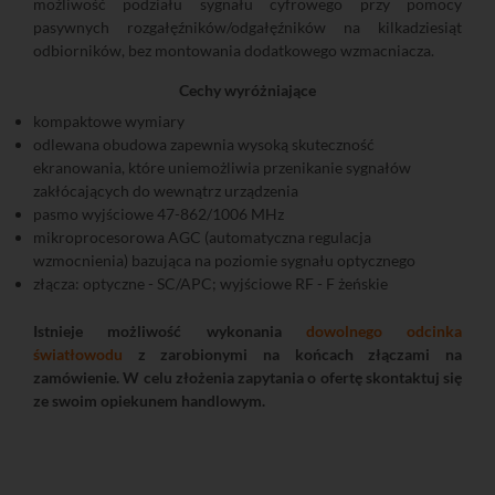
możliwość podziału sygnału cyfrowego przy pomocy
pasywnych rozgałęźników/odgałęźników na kilkadziesiąt
odbiorników, bez montowania dodatkowego wzmacniacza.
Cechy wyróżniające
kompaktowe wymiary
odlewana obudowa zapewnia wysoką skuteczność
ekranowania, które uniemożliwia przenikanie sygnałów
zakłócających do wewnątrz urządzenia
pasmo wyjściowe 47-862/1006 MHz
mikroprocesorowa AGC (automatyczna regulacja
wzmocnienia) bazująca na poziomie sygnału optycznego
złącza: optyczne - SC/APC; wyjściowe RF - F żeńskie
Istnieje możliwość wykonania
dowolnego odcinka
światłowodu
z zarobionymi na końcach złączami na
zamówienie. W celu złożenia zapytania o ofertę skontaktuj się
ze swoim opiekunem handlowym.