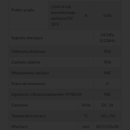
z linii H lub
Pobór prądu
zewnętrznego
A
0,06
zasilacza DC
18 V
14/18V,
Sygnały sterujące
0/22kHz
Odlewna obudowa
TAK
Zasilany zdalnie
TAK
Wbudowany zasilacz
NIE
Klasa ekranowania
A
Zgodność z Rozporządzeniem MTBiGM
NIE
Zasilanie
V/Hz
DC 18
Temperatura pracy
°C
-20...+50
Wymiary
mm
267x135x30