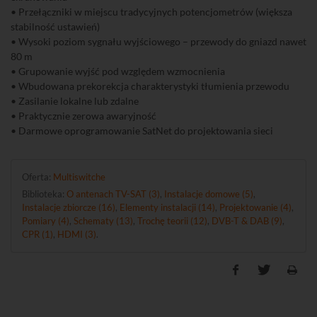
• Przełączniki w miejscu tradycyjnych potencjometrów (większa
stabilność ustawień)
• Wysoki poziom sygnału wyjściowego – przewody do gniazd nawet
80 m
• Grupowanie wyjść pod względem wzmocnienia
• Wbudowana prekorekcja charakterystyki tłumienia przewodu
• Zasilanie lokalne lub zdalne
• Praktycznie zerowa awaryjność
• Darmowe oprogramowanie SatNet do projektowania sieci
Oferta:
Multiswitche
Biblioteka:
O antenach TV-SAT (3)
,
Instalacje domowe (5)
,
Instalacje zbiorcze (16)
,
Elementy instalacji (14)
,
Projektowanie (4)
,
Pomiary (4)
,
Schematy (13)
,
Trochę teorii (12)
,
DVB-T & DAB (9)
,
CPR (1)
,
HDMI (3)
.