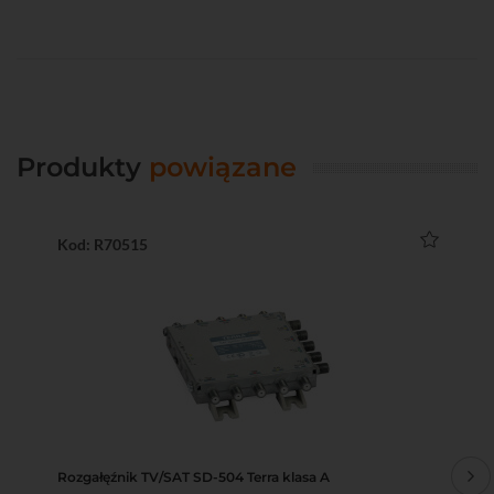
Produkty
powiązane
Kod: R70515
Ko
Rozgałęźnik TV/SAT SD-504 Terra klasa A
Odg