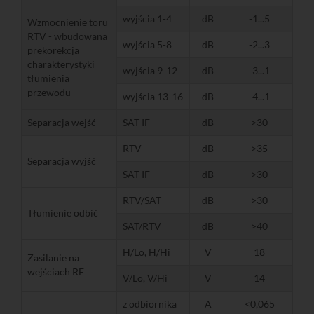
wyjścia 1-4
dB
-1...5
Wzmocnienie toru
RTV - wbudowana
wyjścia 5-8
dB
-2...3
prekorekcja
charakterystyki
wyjścia 9-12
dB
-3...1
tłumienia
przewodu
wyjścia 13-16
dB
-4...1
Separacja wejść
SAT IF
dB
>30
RTV
dB
>35
Separacja wyjść
SAT IF
dB
>30
RTV/SAT
dB
>30
Tłumienie odbić
SAT/RTV
dB
>40
H/Lo, H/Hi
V
18
Zasilanie na
wejściach RF
V/Lo, V/Hi
V
14
z odbiornika
A
<0,065