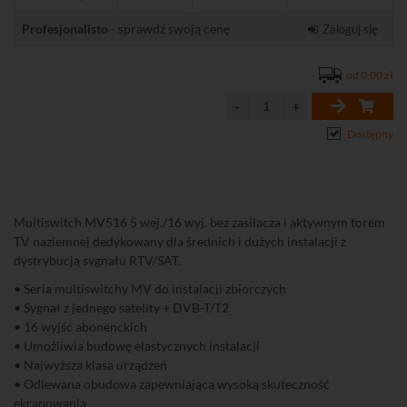
Profesjonalisto
- sprawdź swoją cenę
Zaloguj się
od 0,00 zł
Dostępny
Multiswitch MV516 5 wej./16 wyj. bez zasilacza i aktywnym torem
TV naziemnej dedykowany dla średnich i dużych instalacji z
dystrybucją sygnału RTV/SAT.
• Seria multiswitchy MV do instalacji zbiorczych
• Sygnał z jednego satelity + DVB-T/T2
• 16 wyjść abonenckich
• Umożliwia budowę elastycznych instalacji
• Najwyższa klasa urządzeń
• Odlewana obudowa zapewniająca wysoką skuteczność
ekranowania