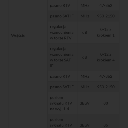
pasmo RTV
MHz
47-862
pasmo SAT IF
MHz
950-2150
regulacja
0-15 z
wzmocnienia
dB
krokiem 1
Wejście
w torze RTV
regulacja
wzmocnienia
0-12 z
dB
w torze SAT
krokiem 4
IF
pasmo RTV
MHz
47-862
pasmo SAT IF
MHz
950-2150
poziom
sygnału RTV
dBµV
88
na wyj. 1-4
poziom
sygnału RTV
dBµV
86