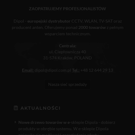
ZAOPATRUJEMY PROFESJONALISTÓW
Dipol -
europejski dystrybutor
CCTV, WLAN, TV-SAT oraz
producent anten. Oferujemy ponad
2000 towarów
z pełnym
wsparciem technicznym.
Centrala:
ul. Ciepłownicza 40
31-574 Kraków, POLAND
Email:
dipol@dipol.com.pl
Tel.:
+48 12 644 29 13
Nasza sieć sprzedaży
AKTUALNOŚCI
Nowe drzewo towarów w e
-sklepie Dipola - dobierz
produkty w obrębie systemu. W e-sklepie Dipola
pojawiła się możliwość przeglądania oferty