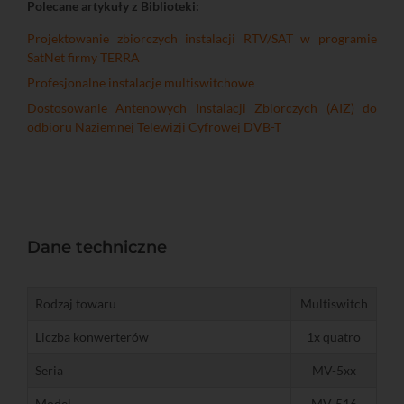
Polecane artykuły z Biblioteki:
Projektowanie zbiorczych instalacji RTV/SAT w programie
SatNet firmy TERRA
Profesjonalne instalacje multiswitchowe
Dostosowanie Antenowych Instalacji Zbiorczych (AIZ) do
odbioru Naziemnej Telewizji Cyfrowej DVB-T
Dane techniczne
Rodzaj towaru
Multiswitch
Liczba konwerterów
1x quatro
Seria
MV-5xx
Model
MV-516