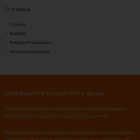
FIRMA
O firmie
Kontakt
Polityka Prywatności
Ochrona środowiska
INFORMATOR TV-SAT CCTV WLAN
Osoby zainteresowane otrzymywaniem co tydzień
Informatora
pocztą elektroniczną prosimy o podanie adresu e-mail:
Wyrażam zgodę na otrzymywanie drogą elektroniczną na wskazany
przeze mnie adres e-mail informacji handlowej w rozumieniu art.