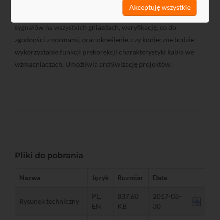
oprogramowanie firma TERRA - SatNet. Program umożliwia
Akceptuję wszystkie
wykonanie projektu w formie graficznej, ustalenie poziomów
sygnałów na wszystkich gniazdach, weryfikację, co do
zgodności z normami, oraz określenie, czy konieczne będzie
wykorzystanie funkcji prekorekcji charakterystyki kabla we
wzmacniaczach. Umożliwia archiwizację projektów.
Pliki do pobrania
Nazwa
Język
Rozmiar
Data
PL,
837,60
2017-03-
Rysunek techniczny
EN
KB
30