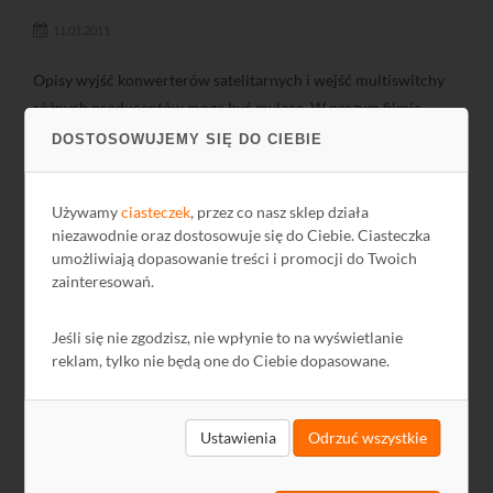
11.01.2011
Opisy wyjść konwerterów satelitarnych i wejść multiswitchy
różnych producentów mogą być mylące. W naszym filmie
tłumaczymy znaczenie tych opisów.
DOSTOSOWUJEMY SIĘ DO CIEBIE
Używamy
ciasteczek
, przez co nasz sklep działa
niezawodnie oraz dostosowuje się do Ciebie. Ciasteczka
umożliwiają dopasowanie treści i promocji do Twoich
zainteresowań.
Jak zaprojektować instalację antenową TV
Jeśli się nie zgodzisz, nie wpłynie to na wyświetlanie
reklam, tylko nie będą one do Ciebie dopasowane.
SAT?
25.11.2010
Ustawienia
Odrzuć wszystkie
Projektowanie instalacji antenowej przy pomocy darmowego