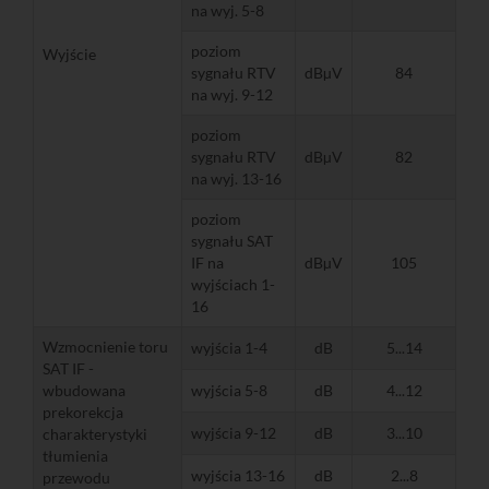
na wyj. 5-8
poziom
Wyjście
sygnału RTV
dBµV
84
na wyj. 9-12
poziom
sygnału RTV
dBµV
82
na wyj. 13-16
poziom
sygnału SAT
IF na
dBµV
105
wyjściach 1-
16
Wzmocnienie toru
wyjścia 1-4
dB
5...14
SAT IF -
wbudowana
wyjścia 5-8
dB
4...12
prekorekcja
wyjścia 9-12
dB
3...10
charakterystyki
tłumienia
wyjścia 13-16
dB
2...8
przewodu