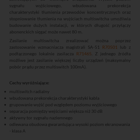
sygnału wyjściowego, wbudowana prekorekcja
charakterystyki tłumienia przewodów koncentrycznych oraz
stopniowanie tłumienia na wyjściach multiswitcha umożliwia
budowanie dużych instalacji, w których długość przyłączy
abonenckich sięgać może nawet 80 m.
Zasilanie multiswitcha zrealizować można poprzez
zastosowanie wzmacniacza magistrali SA-51
R70501
lub z
podłączonego lokalnie zasilacza
R71465
. Z jednego źródła
możliwe jest zasilanie większej liczby urządzeń (maksymalny
pobór prądu przez multiswitch 100mA).
Cechy wyróżniające:
multiswitch radialny
wbudowana prekorekcja charakterystyki kabla
grupowanie wyjść pod względem poziomu wyjściowego
separacja pomiędzy wejściami większa niż 30 dB
aktywny tor sygnału naziemnego
odlewana obudowa gwarantująca wysoki poziom ekranowania
- klasa A