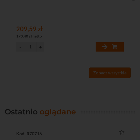
209,59 zł
20
170,40 zł netto
170
Zobacz wszystkie
Ostatnio
oglądane
Kod: R70716