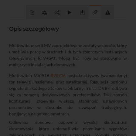
Opis szczegółowy
Multiswitche serii MV zaprojektowane zostały w sposób, który
umożliwia pracę w średnich i dużych zbiorczych instalacjach
telewizyjnych RTV+SAT. Mogą być również stosowane w
mniejszych instalacjach domowych.
Multiswitch MV-516
R70716
posiada aktywny (wzmacniany)
tor telewizji naziemnej oraz satelitarnej. Regulacja poziomu
sygnału dla każdego z torów satelitarnych oraz DVB-T odbywa
się za pomocą dedykowanych przełączników. Taki sposób
konfiguracji zapewnia większą stabilność ustawionych
parametrów w stosunku do rozwiązań tradycyjnych,
bazujących na potencjometrach.
Odlewana obudowa zapewnia wysoką skuteczność
ekranowania, które uniemożliwia przenikanie sygnałów
zakłócających do wewnątrz urządzenia. Wysoki poziom