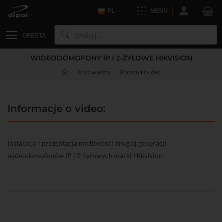
PL
MENU
OFERTA
WIDEODOMOFONY IP I 2-ŻYŁOWE HIKVISION
Baza wiedzy
Poradniki video
Informacje o video:
Instalacja i prezentacja możliwości drugiej generacji
wideodomofonów IP i 2-żyłowych marki Hikvision.