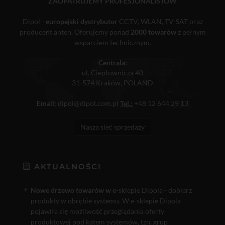
ZAOPATRUJEMY PROFESJONALISTÓW
Dipol -
europejski dystrybutor
CCTV, WLAN, TV-SAT oraz
producent anten. Oferujemy ponad
2000 towarów
z pełnym
wsparciem technicznym.
Centrala:
ul. Ciepłownicza 40
31-574 Kraków, POLAND
Email:
dipol@dipol.com.pl
Tel.:
+48 12 644 29 13
Nasza sieć sprzedaży
AKTUALNOŚCI
Nowe drzewo towarów w e
-sklepie Dipola - dobierz
produkty w obrębie systemu. W e-sklepie Dipola
pojawiła się możliwość przeglądania oferty
produktowej pod kątem systemów, tzn. grup