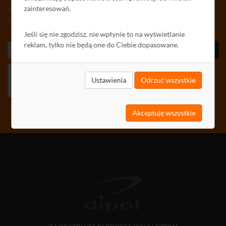
zainteresowań.
drogą elektroniczną od DIPOL sp. z o.o. (dawniej: DIPOL
Gołaszewski, Waśniowski Spółka Jawna)
Jeśli się nie zgodzisz, nie wpłynie to na wyświetlanie
reklam, tylko nie będą one do Ciebie dopasowane.
Zaprenumeruj
Ustawienia
Odrzuć wszystkie
Akceptuję wszystkie