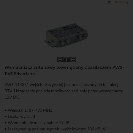
Dostępny
Wzmacniacz antenowy wewnętrzny z zasilaczem AWS-
1143 SilverLine
AWS-1143 (1 wejście, 3 wyjścia) jest przeznaczony do instalacji
RTV. Udządzenie posiada możliwość zasilania przedwzmacniaczy
12V DC.
• Wejścia: 1: 87-790 MHz
• Liczba wyjść: 3
• Wzmocnienie maksymalne: 19 dB
• Maksymalny poziom sygnału wyjściowego: 104 dBμV