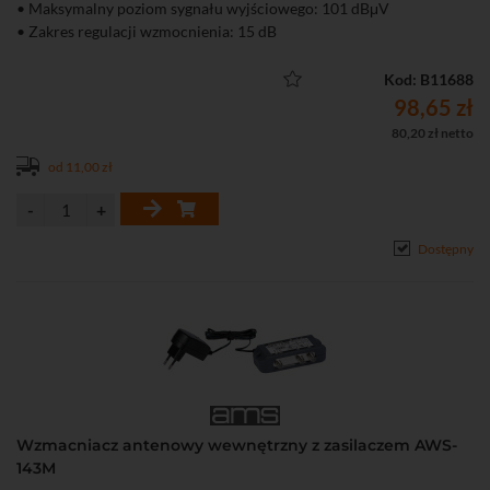
• Maksymalny poziom sygnału wyjściowego: 101 dBμV
• Zakres regulacji wzmocnienia: 15 dB
• Możliwość zasilenia przedwzmacniacza antenowego
Kod: B11688
98,65 zł
80,20 zł netto
od 11,00 zł
Dostępny
Wzmacniacz antenowy wewnętrzny z zasilaczem AWS-
143M