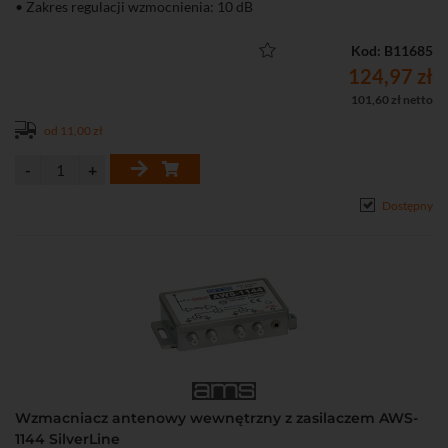
• Zakres regulacji wzmocnienia: 10 dB
• Możliwość zasilenia przedwzmacniacza antenowego
Kod: B11685
124,97 zł
101,60 zł netto
od 11,00 zł
Dostępny
Wzmacniacz antenowy wewnętrzny z zasilaczem AWS-
1144 SilverLine