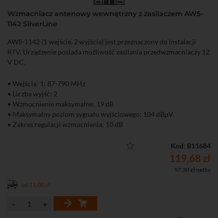
Wzmacniacz antenowy wewnętrzny z zasilaczem AWS-
1142 SilverLine
AWS-1142 (1 wejście, 2 wyjścia) jest przeznaczony do instalacji
RTV. Urządzenie posiada możliwość zasilania przedwzmacniaczy 12
V DC.
• Wejścia: 1: 87-790 MHz
• Liczba wyjść: 2
• Wzmocnienie maksymalne: 19 dB
• Maksymalny poziom sygnału wyjściowego: 104 dBμV
• Zakres regulacji wzmocnienia: 10 dB
• Możliwość zasilenia przedwzmacniacza antenowego
Kod: B11684
119,68 zł
97,30 zł netto
od 11,00 zł