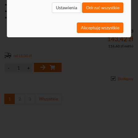
• Wzmocnienie maksymalne: 31 dB
Ustawienia
Odrzuć wszystkie
• Maksymalny poziom sygnału wyjściowego: 109 dBμV
• Zakres regulacji wzmocnienia: 12 dB
• Możliwość zasilenia przedwzmacniacza antenowego
Akceptuję wszystkie
Kod: B117023
143,42 zł
116,60 zł netto
od 11,00 zł
Dostępny
1
2
3
Wszystkie