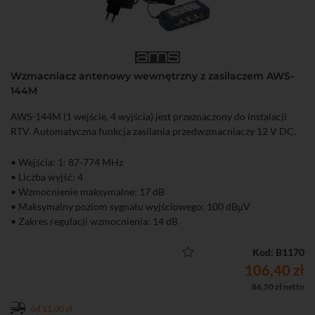
Wzmacniacz antenowy wewnętrzny z zasilaczem AWS-
144M
AWS-144M (1 wejście, 4 wyjścia) jest przeznaczony do instalacji
RTV. Automatyczna funkcja zasilania przedwzmacniaczy 12 V DC.
• Wejścia: 1: 87-774 MHz
• Liczba wyjść: 4
• Wzmocnienie maksymalne: 17 dB
• Maksymalny poziom sygnału wyjściowego: 100 dBμV
• Zakres regulacji wzmocnienia: 14 dB
• Możliwość zasilenia przedwzmacniacza antenowego
Kod: B1170
106,40 zł
86,50 zł netto
od 11,00 zł