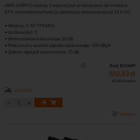
AWS-143M (1 wejście, 3 wyjścia) jest przeznaczony do instalacji
RTV. Automatyczna funkcja zasilania przedwzmacniaczy 12 V DC.
• Wejścia: 1: 87-774 MHz
• Liczba wyjść: 3
• Wzmocnienie maksymalne: 20 dB
• Maksymalny poziom sygnału wyjściowego: 103 dBμV
• Zakres regulacji wzmocnienia: 15 dB
• Możliwość zasilenia przedwzmacniacza antenowego
Kod: B11689
102,83 zł
83,60 zł netto
od 11,00 zł
Dostępny