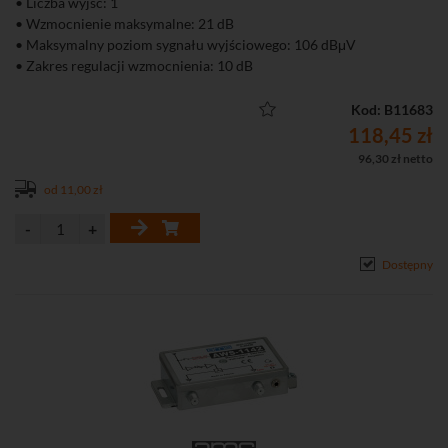
• Liczba wyjść: 1
• Wzmocnienie maksymalne: 21 dB
• Maksymalny poziom sygnału wyjściowego: 106 dBμV
• Zakres regulacji wzmocnienia: 10 dB
• Możliwość zasilenia przedwzmacniacza antenowego
Kod: B11683
118,45 zł
96,30 zł netto
od 11,00 zł
Dostępny