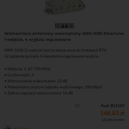
Wzmacniacz antenowy wewnętrzny AWS-1036 SilverLine
1-wejście, 4 wyjścia regulowane
AWS-1036 (1 wejście) jest przeznaczony do instalacji RTV.
Urządzenie posiada 4 niezależnie regulowane wyjścia.
• Wejścia: 1: 87-790 MHz
• Liczba wyjść: 4
• Wzmocnienie maksymalne: 23 dB
• Maksymalny poziom sygnału wyjściowego: 100 dBμV
• Zakres regulacji wzmocnienia: 14 dB
• Możliwość zasilenia przedwzmacniacza antenowego
Kod: B11587
148,83 zł
121,00 zł netto
od 11,00 zł