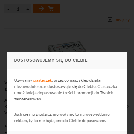
Dostępny
DOSTOSOWUJEMY SIĘ DO CIEBIE
Używamy
ciasteczek
, przez co nasz sklep działa
Wzmacniacz antenowy wewnętrzny z zasilaczem AWS-
niezawodnie oraz dostosowuje się do Ciebie. Ciasteczka
1241 SilverLine
umożliwiają dopasowanie treści i promocji do Twoich
zainteresowań.
AWS-1241 (1 wejście, 1 wyjście) jest przeznaczony do instalacji
RTV. Udządzenie posiada możliwość zasilania przedwzmacniaczy 12
V DC. Wzmocnienie 28...31 dB.
Jeśli się nie zgodzisz, nie wpłynie to na wyświetlanie
reklam, tylko nie będą one do Ciebie dopasowane.
• Wejścia: 1: 87-790 MHz
• Liczba wyjść: 1