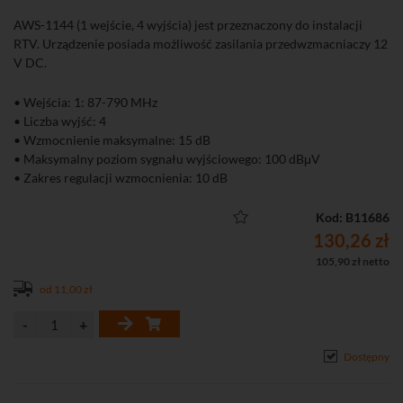
AWS-1144 (1 wejście, 4 wyjścia) jest przeznaczony do instalacji
RTV. Urządzenie posiada możliwość zasilania przedwzmacniaczy 12
V DC.
• Wejścia: 1: 87-790 MHz
• Liczba wyjść: 4
• Wzmocnienie maksymalne: 15 dB
• Maksymalny poziom sygnału wyjściowego: 100 dBμV
• Zakres regulacji wzmocnienia: 10 dB
• Możliwość zasilenia przedwzmacniacza antenowego
Kod: B11686
130,26 zł
105,90 zł netto
od 11,00 zł
Dostępny