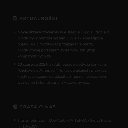
AKTUALNOŚCI
Nowe drzewo towarów w e
-sklepie Dipola - dobierz
produkty w obrębie systemu. W e-sklepie Dipola
pojawiła się możliwość przeglądania oferty
produktowej pod kątem systemów, tzn. grup
kompatybilnych ze...
10 czerwca 2026 r.
- Jubileuszowa edycja konkursu
"Ciekawie o Antenach". To już dwudziesty piąty raz,
kiedy zapraszamy do udziału w naszym wakacyjnym
wyzwaniu fotograficznym – czekamy na...
PRASA O NAS
Transmodulator TDX-4168 FTA TERRA - Świat Radio
nr 10/2019