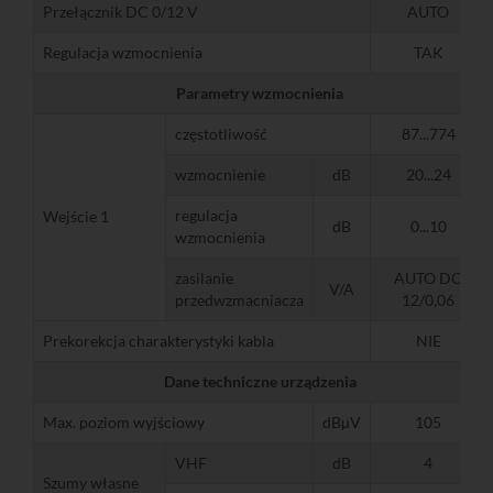
Przełącznik DC 0/12 V
AUTO
Regulacja wzmocnienia
TAK
Parametry wzmocnienia
częstotliwość
87...774
wzmocnienie
dB
20...24
regulacja
Wejście 1
dB
0...10
wzmocnienia
zasilanie
AUTO DC
V/A
przedwzmacniacza
12/0,06
Prekorekcja charakterystyki kabla
NIE
Dane techniczne urządzenia
Max. poziom wyjściowy
dBµV
105
VHF
dB
4
Szumy własne