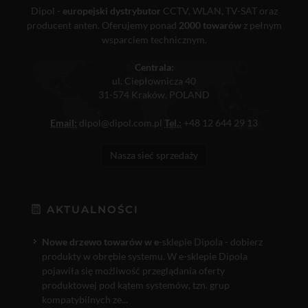
Dipol -
europejski dystrybutor
CCTV, WLAN, TV-SAT oraz
producent anten. Oferujemy ponad
2000 towarów
z pełnym
wsparciem technicznym.
Centrala:
ul. Ciepłownicza 40
31-574 Kraków, POLAND
Email:
dipol@dipol.com.pl
Tel.:
+48 12 644 29 13
Nasza sieć sprzedaży
AKTUALNOŚCI
Nowe drzewo towarów w e
-sklepie Dipola - dobierz
produkty w obrębie systemu. W e-sklepie Dipola
pojawiła się możliwość przeglądania oferty
produktowej pod kątem systemów, tzn. grup
kompatybilnych ze...