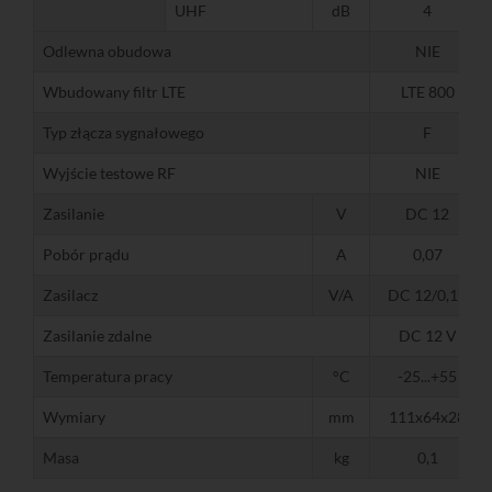
UHF
dB
4
Odlewna obudowa
NIE
Wbudowany filtr LTE
LTE 800
Typ złącza sygnałowego
F
Wyjście testowe RF
NIE
Zasilanie
V
DC 12
Pobór prądu
A
0,07
Zasilacz
V/A
DC 12/0,15
Zasilanie zdalne
DC 12 V
Temperatura pracy
°C
-25...+55
Wymiary
mm
111x64x28
Masa
kg
0,1