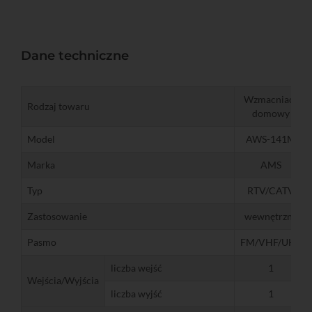
Dane techniczne
Wzmacniacz
Rodzaj towaru
domowy
Model
AWS-141M
Marka
AMS
Typ
RTV/CATV
Zastosowanie
wewnętrzny
Pasmo
FM/VHF/UHF
liczba wejść
1
Wejścia/Wyjścia
liczba wyjść
1