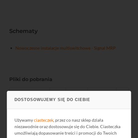
Schematy
Nowoczesne instalacje multiswitchowe - Signal MRP
Pliki do pobrania
Nazwa
Język
Rozmiar
Data
DOSTOSOWUJEMY SIĘ DO CIEBIE
GPSR
PL
-
2024-12-13
Karta Katalogowa
PL
-
-
Używamy
ciasteczek
, przez co nasz sklep działa
niezawodnie oraz dostosowuje się do Ciebie. Ciasteczka
umożliwiają dopasowanie treści i promocji do Twoich