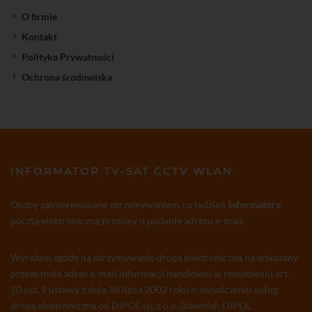
O firmie
Kontakt
Polityka Prywatności
Ochrona środowiska
INFORMATOR TV-SAT CCTV WLAN
Osoby zainteresowane otrzymywaniem co tydzień
Informatora
pocztą elektroniczną prosimy o podanie adresu e-mail:
Wyrażam zgodę na otrzymywanie drogą elektroniczną na wskazany
przeze mnie adres e-mail informacji handlowej w rozumieniu art.
10 ust. 1 ustawy z dnia 18 lipca 2002 roku o świadczeniu usług
drogą elektroniczną od DIPOL sp. z o.o. (dawniej: DIPOL