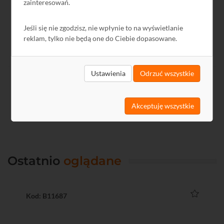
zainteresowań.
Jeśli się nie zgodzisz, nie wpłynie to na wyświetlanie
reklam, tylko nie będą one do Ciebie dopasowane.
Ustawienia
Odrzuć wszystkie
Akceptuję wszystkie
Ostatnio
oglądane
Kod: B11687