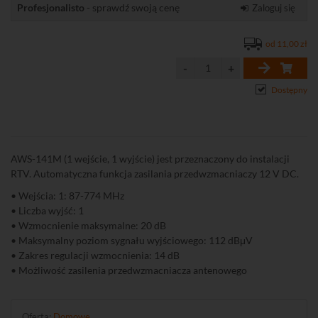
Profesjonalisto
- sprawdź swoją cenę
Zaloguj się
od 11,00 zł
Dostępny
AWS-141M (1 wejście, 1 wyjście) jest przeznaczony do instalacji
RTV. Automatyczna funkcja zasilania przedwzmacniaczy 12 V DC.
• Wejścia: 1: 87-774 MHz
• Liczba wyjść: 1
• Wzmocnienie maksymalne: 20 dB
• Maksymalny poziom sygnału wyjściowego: 112 dBμV
• Zakres regulacji wzmocnienia: 14 dB
• Możliwość zasilenia przedwzmacniacza antenowego
Oferta:
Domowe