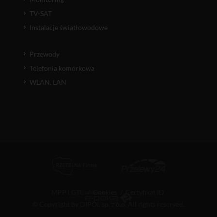
TV-SAT
Instalacje światłowodowe
Przewody
Telefonia komórkowa
WLAN, LAN
MPP i GTU
/
Cookies
/
Certyfikat ID
© Copyright by DIPOL sp. z o.o. All rights reserved.