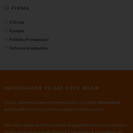
FIRMA
O firmie
Kontakt
Polityka Prywatności
Ochrona środowiska
INFORMATOR TV-SAT CCTV WLAN
Osoby zainteresowane otrzymywaniem co tydzień
Informatora
pocztą elektroniczną prosimy o podanie adresu e-mail:
Wyrażam zgodę na otrzymywanie drogą elektroniczną na wskazany
przeze mnie adres e-mail informacji handlowej w rozumieniu art.