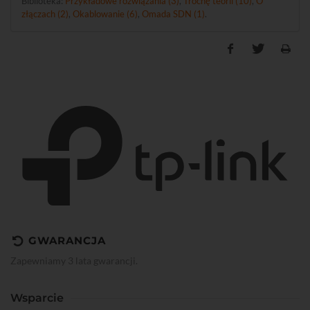
Biblioteka:
Przykładowe rozwiązania (3)
,
Trochę teorii (10)
,
O
złączach (2)
,
Okablowanie (6)
,
Omada SDN (1)
.
GWARANCJA
Zapewniamy 3 lata gwarancji.
Wsparcie