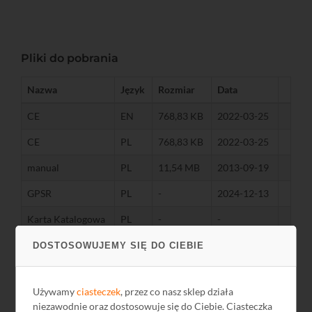
Pliki do pobrania
Nazwa
Język
Rozmiar
Data
CE
EN
768,83 KB
2022-03-25
CE
PL
768,83 KB
2022-03-25
manual
PL
11,54 MB
2013-09-19
GPSR
PL
-
2024-12-13
Karta Katalogowa
PL
-
-
DOSTOSOWUJEMY SIĘ DO CIEBIE
Używamy
ciasteczek
, przez co nasz sklep działa
niezawodnie oraz dostosowuje się do Ciebie. Ciasteczka