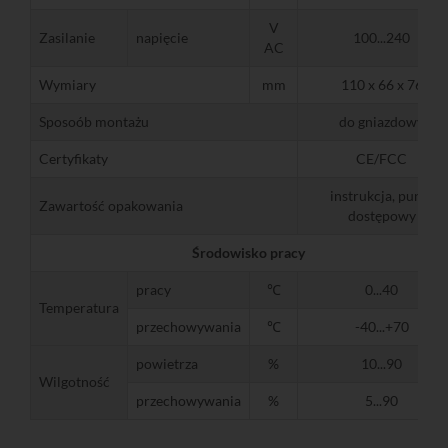
V
Zasilanie
napięcie
100...240
AC
Wymiary
mm
110 x 66 x 76
Sposoób montażu
do gniazdowy
Certyfikaty
CE/FCC
instrukcja, punkt
Zawartość opakowania
dostępowy
Środowisko pracy
pracy
℃
0...40
Temperatura
przechowywania
℃
-40...+70
powietrza
%
10...90
Wilgotność
przechowywania
%
5...90