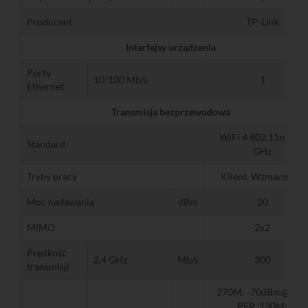
Producent
TP-Link
Interfejsy urządzenia
Porty
10/100 Mb/s
1
Ethernet
Transmisja bezprzewodowa
WiFi 4 802.11n - 2,4
Standard
GHz
Tryby pracy
Klient, Wzmacniacz
Moc nadawania
dBm
20
MIMO
2x2
Prędkość
2,4 GHz
Mb/s
300
transmisji
270M: -70dBm@10%
PER, 130M: