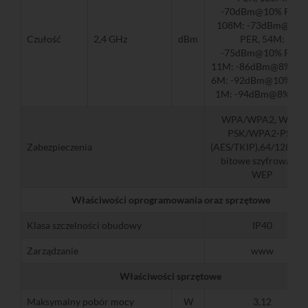
-70dBm@10% PER,
108M: -73dBm@10%
Czułość
2,4 GHz
dBm
PER, 54M:
-75dBm@10% PER,
11M: -86dBm@8% PE
6M: -92dBm@10% PE
1M: -94dBm@8% PE
WPA/WPA2, WPA-
PSK/WPA2-PSK
Zabezpieczenia
(AES/TKIP),64/128/15
bitowe szyfrowanie
WEP
Właściwości oprogramowania oraz sprzętowe
Klasa szczelności obudowy
IP40
Zarządzanie
www
Właściwości sprzętowe
Maksymalny pobór mocy
W
3,12