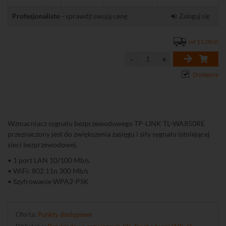
Profesjonalisto
- sprawdź swoją cenę
Zaloguj się
od 11,00 zł
Dostępny
Wzmacniacz sygnału bezprzewodowego TP-LINK TL-WA850RE
przeznaczony jest do zwiększenia zasięgu i siły sygnału istniejącej
sieci bezprzewodowej.
• 1 port LAN 10/100 Mb/s
• WiFi: 802.11n 300 Mb/s
• Szyfrowanie WPA2-PSK
Oferta:
Punkty dostępowe