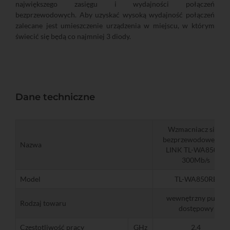
największego zasięgu i wydajności połączeń
bezprzewodowych. Aby uzyskać wysoką wydajność połączeń
zalecane jest umieszczenie urządzenia w miejscu, w którym
świecić się będą co najmniej 3 diody.
Dane techniczne
Wzmacniacz sieci
bezprzewodowej TP-
Nazwa
LINK TL-WA850RE
300Mb/s
Model
TL-WA850RE
wewnętrzny punkt
Rodzaj towaru
dostępowy
Częstotliwość pracy
GHz
2,4