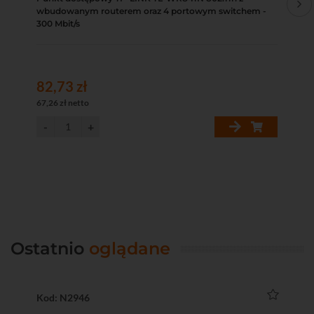
wbudowanym routerem oraz 4 portowym switchem -
300 Mbit/s
82,73 zł
42
67,26 zł netto
34,
Ostatnio
oglądane
Kod: N2946