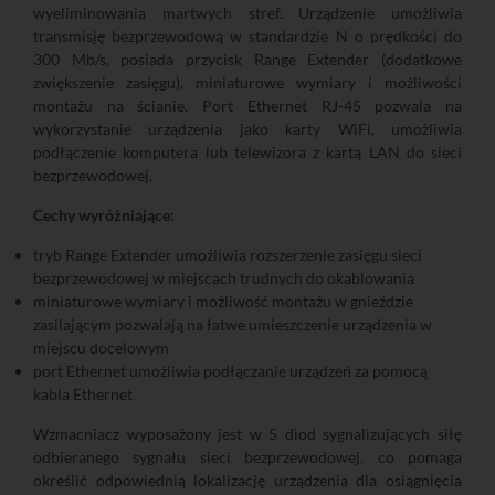
wyeliminowania martwych stref. Urządzenie umożliwia
transmisję bezprzewodową w standardzie N o prędkości do
300 Mb/s, posiada przycisk Range Extender (dodatkowe
zwiększenie zasięgu), miniaturowe wymiary i możliwości
montażu na ścianie. Port Ethernet RJ-45 pozwala na
wykorzystanie urządzenia jako karty WiFi, umożliwia
podłączenie komputera lub telewizora z kartą LAN do sieci
bezprzewodowej.
Cechy wyróżniające:
tryb Range Extender umożliwia rozszerzenie zasięgu sieci
bezprzewodowej w miejscach trudnych do okablowania
miniaturowe wymiary i możliwość montażu w gnieździe
zasilającym pozwalają na łatwe umieszczenie urządzenia w
miejscu docelowym
port Ethernet umożliwia podłączanie urządzeń za pomocą
kabla Ethernet
Wzmacniacz wyposażony jest w 5 diod sygnalizujących siłę
odbieranego sygnału sieci bezprzewodowej, co pomaga
określić odpowiednią lokalizację urządzenia dla osiągnięcia