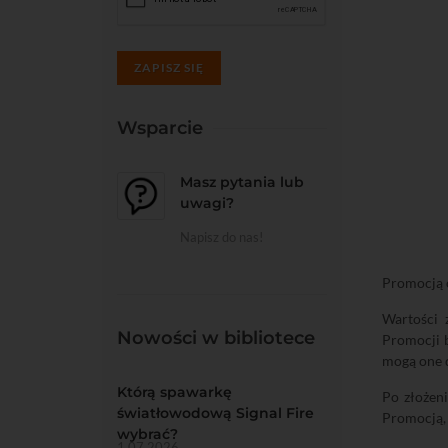
ZAPISZ SIĘ
Wsparcie
Masz pytania lub
uwagi?
Napisz do nas!
Promocją 
Wartości 
Nowości w bibliotece
Promocji 
mogą one d
Którą spawarkę
Po złożen
światłowodową Signal Fire
Promocją, 
wybrać?
1.07.2026