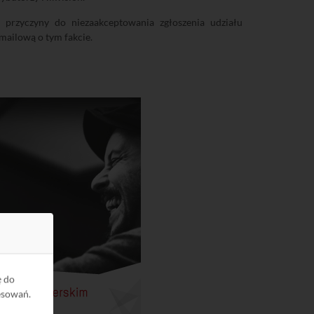
 przyczyny do niezaakceptowania zgłoszenia udziału
 mailową o tym fakcie.
ę do
esowań.