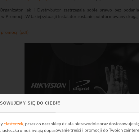
rganizator jak i Dystrybutor zastrzegają sobie prawo bez podania
a w Promocji. W takiej sytuacji Instalator zostanie poinformowany drogą
promocji (pdf)
SOWUJEMY SIĘ DO CIEBIE
my
ciasteczek
, przez co nasz sklep działa niezawodnie oraz dostosowuje si
 Ciasteczka umożliwiają dopasowanie treści i promocji do Twoich zainter