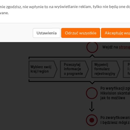
ę nie zgodzisz, nie wpłynie to na wyświetlanie reklam, tylko nie będą one d
wane.
Ustawienia
Odrzuć wszystkie
Akceptuję wsz