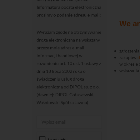
Informatora
pocztą elektroniczną
prosimy o podanie adresu e-mail:
We a
Wyrażam zgodę na otrzymywanie
drogą elektroniczną na wskazany
przeze mnie adres e-mail
zgłoszeni
informacji handlowej w
zakupów
d
rozumieniu art. 10 ust. 1 ustawy z
w okresie 
wskazania
dnia 18 lipca 2002 roku o
świadczeniu usług drogą
elektroniczną od DIPOL sp. z o.o.
(dawniej: DIPOL Gołaszewski,
Waśniowski Spółka Jawna)