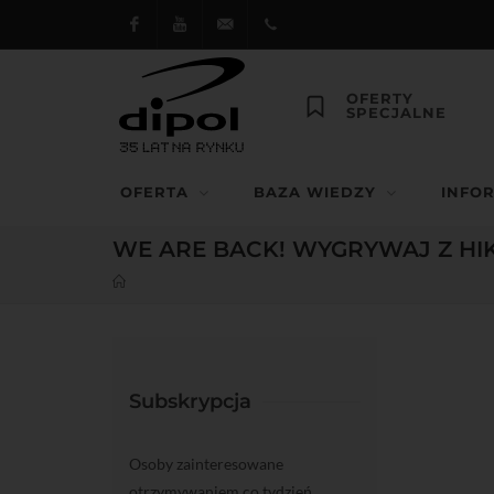
Facebook
Youtube
dipol@dipol.com.pl
+48
OFERTY
SPECJALNE
12
644
OFERTA
BAZA WIEDZY
INFO
29 13
WE ARE BACK! WYGRYWAJ Z HIK
Subskrypcja
Osoby zainteresowane
otrzymywaniem co tydzień