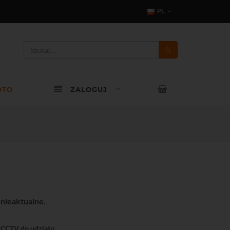
PL
OTO
ZALOGUJ
 nieaktualne.
 CCTV do udziału