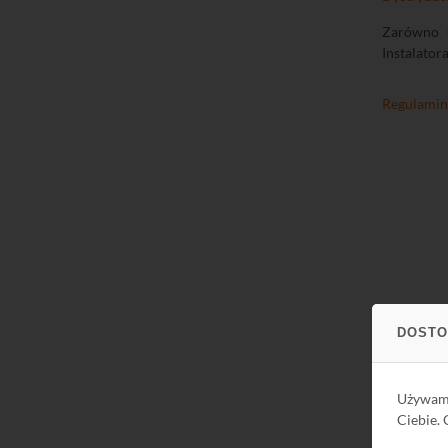
Zarówno O
Instalator
Regulamin 
DOSTO
Używa
Ciebie.