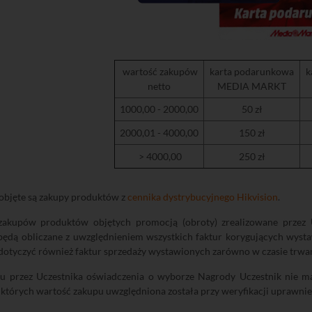
wartość zakupów
karta podarunkowa
k
netto
MEDIA MARKT
1000,00 - 2000,00
50 zł
2000,01 - 4000,00
150 zł
> 4000,00
250 zł
objęte są zakupy produktów z
cennika dystrybucyjnego Hikvision
.
zakupów produktów objętych promocją (obroty) zrealizowane przez 
będą obliczane z uwzględnieniem wszystkich faktur korygujących wysta
otyczyć również faktur sprzedaży wystawionych zarówno w czasie trwani
iu przez Uczestnika oświadczenia o wyborze Nagrody Uczestnik nie 
których wartość zakupu uwzględniona została przy weryfikacji uprawnie