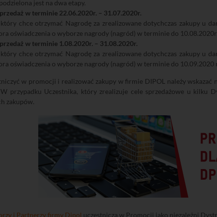
odzielona jest na dwa etapy.
przedaż w terminie 22.06.2020r. – 31.07.2020r.
, który chce otrzymać Nagrodę za zrealizowane dotychczas zakupy u da
ra oświadczenia o wyborze nagrody (nagród) w terminie do 10.08.2020r.
przedaż w terminie 1.08.2020r. – 31.08.2020r.
, który chce otrzymać Nagrodę za zrealizowane dotychczas zakupy u da
ra oświadczenia o wyborze nagrody (nagród) w terminie do 10.09.2020 r
niczyć w promocji i realizować zakupy w firmie DIPOL należy wskazać 
 W przypadku Uczestnika, który zrealizuje cele sprzedażowe u kilku
h zakupów.
rzy i Partnerzy firmy Dipol
uczestniczą w Promocji jako niezależni Dyst