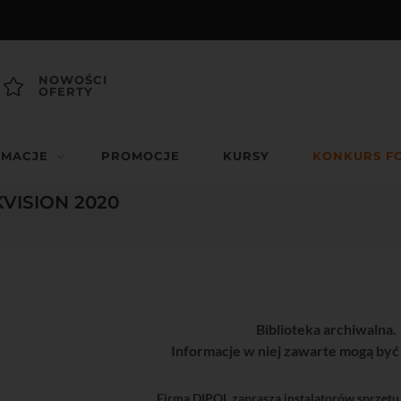
NOWOŚCI
OFERTY
RMACJE
PROMOCJE
KURSY
KONKURS F
VISION 2020
Biblioteka archiwalna.
Informacje w niej zawarte mogą być
Firma DIPOL zaprasza instalatorów sprzętu