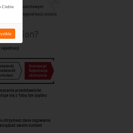
o Ciebie
ystkie