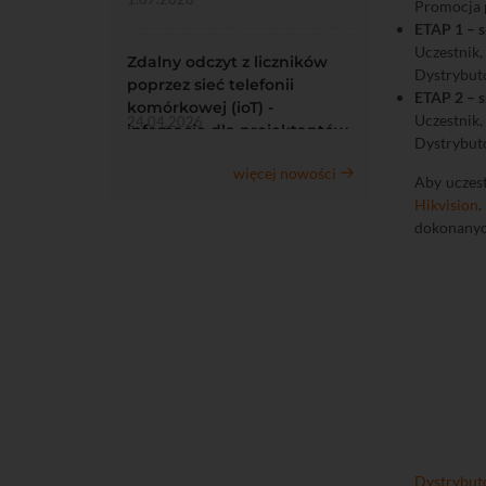
Promocja p
ETAP 1 – s
Uczestnik
Zdalny odczyt z liczników
Dystrybuto
poprzez sieć telefonii
ETAP 2 – s
komórkowej (ioT) -
Uczestnik
24.04.2026
infomacje dla projektantów
Dystrybuto
więcej nowości
Aby uczest
Hikvision
.
dokonanyc
Dystrybuto