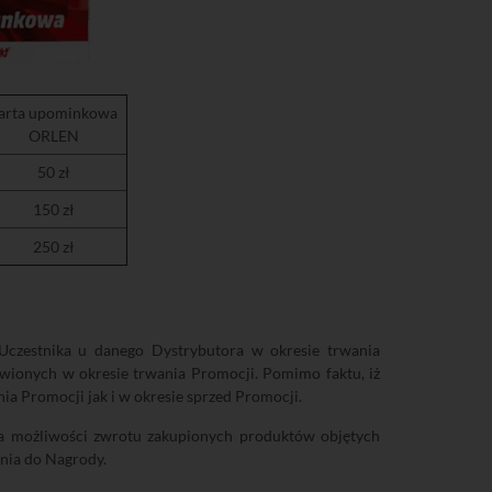
arta upominkowa
ORLEN
50 zł
150 zł
250 zł
Uczestnika u danego Dystrybutora w okresie trwania
wionych w okresie trwania Promocji. Pomimo faktu, iż
a Promocji jak i w okresie sprzed Promocji.
ma możliwości zwrotu zakupionych produktów objętych
nia do Nagrody.