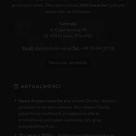
producent anten. Oferujemy ponad
2000 towarów
z pełnym
wsparciem technicznym.
Centrala:
ul. Ciepłownicza 40
31-574 Kraków, POLAND
Email:
dipol@dipol.com.pl
Tel.:
+48 12 644 29 13
Nasza sieć sprzedaży
AKTUALNOŚCI
Nowe drzewo towarów w e
-sklepie Dipola - dobierz
produkty w obrębie systemu. W e-sklepie Dipola
pojawiła się możliwość przeglądania oferty
produktowej pod kątem systemów, tzn. grup
kompatybilnych ze...
10 czerwca 2026 r.
- Jubileuszowa edycja konkursu