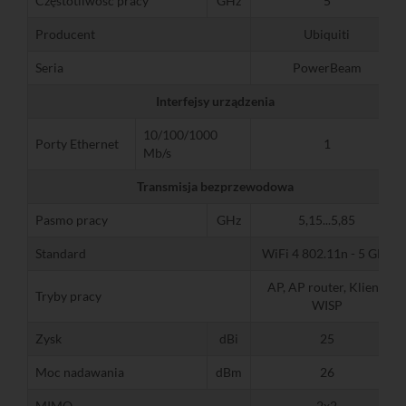
Częstotliwość pracy
GHz
5
Producent
Ubiquiti
Seria
PowerBeam
Interfejsy urządzenia
10/100/1000
Porty Ethernet
1
Mb/s
Transmisja bezprzewodowa
Pasmo pracy
GHz
5,15...5,85
Standard
WiFi 4 802.11n - 5 GHz
AP, AP router, Klient,
Tryby pracy
WISP
Zysk
dBi
25
Moc nadawania
dBm
26
MIMO
2x2