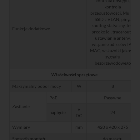
kontrola dostępu,
kontrola
przepustowości, Multi-
SSID z VLAN, ping,
routing statyczny, test
Funkcje dodatkowe
prędkości, traceroute,
ustawianie anteny,
wiązanie adresów IP i
MAC, wskaźniki jakości
sygnału
bezprzewodowego
Właściwości sprzętowe
Maksymalny pobór mocy
W
8
PoE
Pasywne
Zasilanie
V
napięcie
24
DC
Wymiary
mm
420 x 420 x 275
Sposoób montażu
do masztu