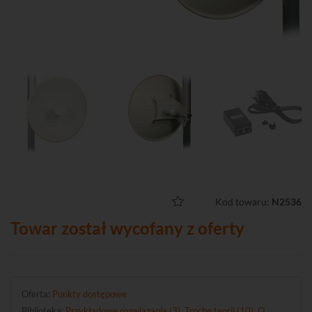
Kod towaru:
N2536
Towar został wycofany z oferty
Oferta:
Punkty dostępowe
Biblioteka:
Przykładowe rozwiązania (3)
,
Trochę teorii (10)
,
O