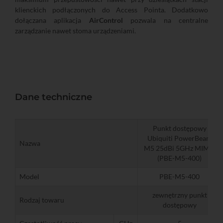
klienckich podłączonych do Access Pointa. Dodatkowo
dołączana aplikacja
AirControl
pozwala na centralne
zarządzanie nawet stoma urządzeniami.
Dane techniczne
Punkt dostępowy
Ubiquiti PowerBeam
Nazwa
M5 25dBi 5GHz MIMO
(PBE-M5-400)
Model
PBE-M5-400
zewnętrzny punkt
Rodzaj towaru
dostępowy