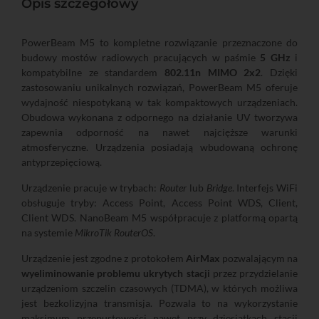
Opis szczegółowy
PowerBeam M5 to kompletne rozwiązanie przeznaczone do
budowy mostów radiowych pracujących w paśmie
5 GHz
i
kompatybilne ze standardem
802.11n MIMO 2x2
. Dzięki
zastosowaniu unikalnych rozwiązań, PowerBeam M5 oferuje
wydajność niespotykaną w tak kompaktowych urządzeniach.
Obudowa wykonana z odpornego na działanie UV tworzywa
zapewnia odporność na nawet najcięższe warunki
atmosferyczne. Urządzenia posiadają wbudowaną ochronę
antyprzepięciową.
Urządzenie pracuje w trybach:
Router
lub
Bridge
. Interfejs WiFi
obsługuje tryby: Access Point, Access Point WDS, Client,
Client WDS. NanoBeam M5 współpracuje z platformą opartą
na systemie
MikroTik RouterOS
.
Urządzenie jest zgodne z protokołem
AirMax
pozwalającym na
wyeliminowanie problemu ukrytych stacji
przez przydzielanie
urządzeniom szczelin czasowych (TDMA), w których możliwa
jest bezkolizyjna transmisja. Pozwala to na wykorzystanie
maksimum przepustowości nawet przy dziesiątkach stacji