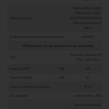
WPA/WPA2, WPA-
PSK/WPA2-PSK
Zabezpieczenia
(AES/TKIP),64/128/152-
bitowe szyfrowanie
WEP
Dodatkowe funkcje bezprzewodowe
airMAX
Właściwości oprogramowania oraz sprzętowe
Procesor Atheros MIPS
CPU
74Kc, 560 MHz
Pamięć RAM
MB
64
Pamieć FLASH
MB
8
Klasa szczelności obudowy
IP54
Zarządzanie
www, winbox, SSH
analiza spektrum,