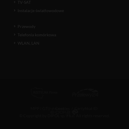
TV-SAT
Instalacje światłowodowe
Przewody
Telefonia komórkowa
WLAN, LAN
MPP i GTU
/
Cookies
/
Certyfikat ID
© Copyright by DIPOL sp. z o.o. All rights reserved.