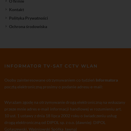
O firmie
Kontakt
Polityka Prywatności
Ochrona środowiska
INFORMATOR TV-SAT CCTV WLAN
Osoby zainteresowane otrzymywaniem co tydzień
Informatora
pocztą elektroniczną prosimy o podanie adresu e-mail:
Wyrażam zgodę na otrzymywanie drogą elektroniczną na wskazany
przeze mnie adres e-mail informacji handlowej w rozumieniu art.
10 ust. 1 ustawy z dnia 18 lipca 2002 roku o świadczeniu usług
drogą elektroniczną od DIPOL sp. z o.o. (dawniej: DIPOL
Gołaszewski, Waśniowski Spółka Jawna)