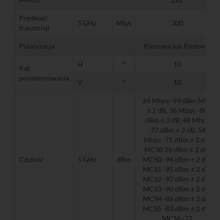
Prędkość
5 GHz
Mb/s
300
transmisji
Polaryzacja
Pionowa lub Pozioma
H
º
10
Kąt
promieniowania
V
º
10
24 Mbps -94 dBm Min.
± 2 dB, 36 Mbps -80
dBm ± 2 dB, 48 Mbps
-77 dBm ± 2 dB, 54
Mbps -75 dBm ± 2 dB,
MCS0 26 dBm ± 2 dB,
Czułość
5 GHz
dBm
MCS0 -96 dBm ± 2 dB,
MCS1 -95 dBm ± 2 dB,
MCS2 -92 dBm ± 2 dB,
MCS3 -90 dBm ± 2 dB,
MCS4 -86 dBm ± 2 dB,
MCS5 -83 dBm ± 2 dB,
MCS6 -77