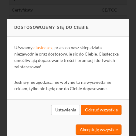
Certyfikaty
CE/FCC
instrukcja, punkt
Zawartość opakowania
dostępowy, uchwyt do
DOSTOSOWUJEMY SIĘ DO CIEBIE
montażu, zasilacz
Środowisko pracy
Używamy
ciasteczek
, przez co nasz sklep działa
niezawodnie oraz dostosowuje się do Ciebie. Ciasteczka
Temperatura
pracy
℃
-40...+70
umożliwiają dopasowanie treści i promocji do Twoich
zainteresowań.
Wilgotność
powietrza
%
5...95
Jeśli się nie zgodzisz, nie wpłynie to na wyświetlanie
reklam, tylko nie będą one do Ciebie dopasowane.
Pliki do pobrania
Ustawienia
Odrzuć wszystkie
Nazwa
Język
Rozmiar
Data
Akceptuję wszystkie
CE
EN
367,42 KB
2022-03-25