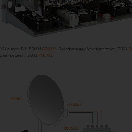
CD001 z szyną DIN BD001
R90001
. Dodatkowo na płycie montażowej ID001
R
ną z termostatem FD001
R90002
.
A9682
A98257
R80522