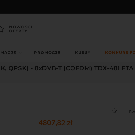
NOWOŚCI
OFERTY
RMACJE
PROMOCJE
KURSY
KONKURS F
SK, QPSK) - 8xDVB-T (COFDM) TDX-481 FT
Ko
4807,82 zł