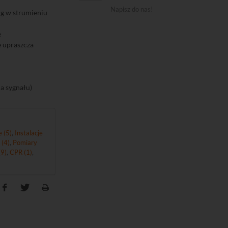
Napisz do nas!
ug w strumieniu
e
e upraszcza
a sygnału)
 (5)
,
Instalacje
 (4)
,
Pomiary
9)
,
CPR (1)
,