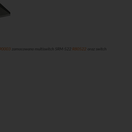
90003
zamocowano multiswitch SRM-522
R80522
oraz switch