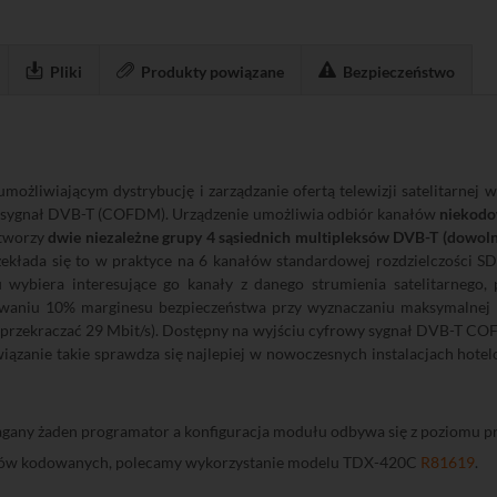
Pliki
Produkty powiązane
Bezpieczeństwo
możliwiającym dystrybucję i zarządzanie ofertą telewizji satelitarnej 
 sygnał DVB-T (COFDM). Urządzenie umożliwia odbiór kanałów
niekod
 tworzy
dwie niezależne grupy 4 sąsiednich multipleksów DVB-T (dowo
ekłada się to w praktyce na 6 kanałów standardowej rozdzielczości SD
 wybiera interesujące go kanały z danego strumienia satelitarnego
howaniu 10% marginesu bezpieczeństwa przy wyznaczaniu maksymalnej 
 przekraczać 29 Mbit/s). Dostępny na wyjściu cyfrowy sygnał DVB-T C
wiązanie takie sprawdza się najlepiej w nowoczesnych instalacjach hote
gany żaden programator a konfiguracja modułu odbywa się z poziomu prz
ałów kodowanych, polecamy wykorzystanie modelu TDX-420C
R81619
.