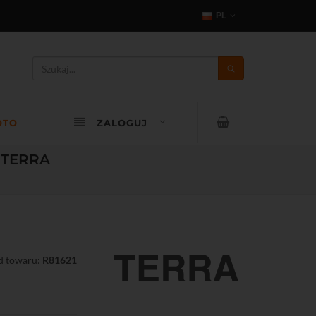
PL
OTO
ZALOGUJ
A TERRA
d towaru:
R81621