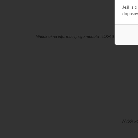
Jeśli si
dopaso
Widok okna informacyjnego modułu TDX-481
R81621
. N
Wybór kan