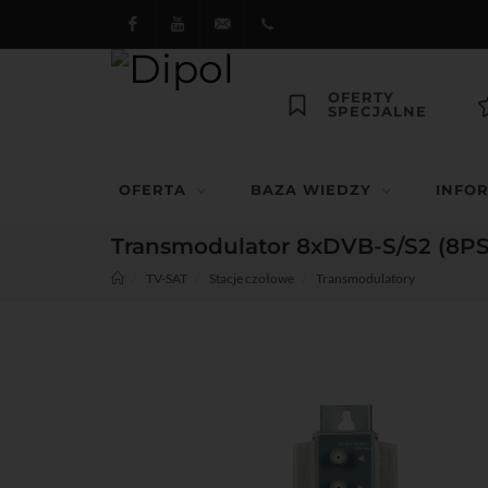
Facebook
Youtube
dipol@dipol.com.pl
+48
OFERTY
SPECJALNE
12
644
OFERTA
BAZA WIEDZY
INFO
29 13
Transmodulator 8xDVB-S/S2 (8P
TV-SAT
Stacje czołowe
Transmodulatory