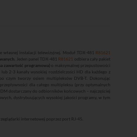
we własnej instalacji telewizyjnej. Moduł TDX-481
R81621
owanych
. Jeden panel TDX-481
R81621
odbiera cały pakiet
lna zawartość programowa)
o maksymalnej przepustowości
 lub 2-3 kanały wysokiej rozdzielczości HD dla każdego z
, po czym tworzy osiem multipleksów DVB-T. Dokonując
przepływności dla całego multipleksu (przy optymalnych
OFDM dostarczany do odbiorników końcowych – najczęściej
lowych, dystrybuujących wysokiej jakości programy, w tym
eglądarki internetowej poprzez port RJ-45.