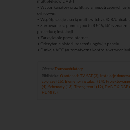
multipleksów DVB-T
• Wybór kanałów oraz filtracja niepotrzebnych usł
cyfrowym,
• Współpracuje z serią multiswitchy dSCR/Unicabl
• Sterowanie za pomocą portu RJ-45, który znaczni
procedurę instalacji
• Zarządzanie przez Internet
• Odczytanie historii zdarzeń (logów) z panelu
• Funkcja AGC (automatyczna kontrola wzmocnieni
Oferta:
Transmodulatory
Biblioteka:
O antenach TV-SAT (3)
,
Instalacje domowe
zbiorcze (16)
,
Elementy instalacji (14)
,
Projektowanie
(4)
,
Schematy (13)
,
Trochę teorii (12)
,
DVB-T & DAB (
HDMI (3)
.