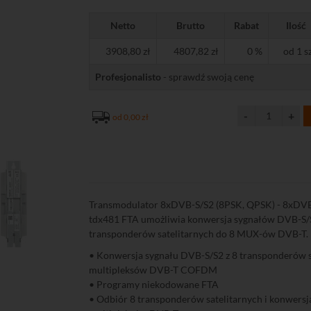
Netto
Brutto
Rabat
Ilość
3908,80 zł
4807,82 zł
0 %
od 1 sz
Profesjonalisto
- sprawdź swoją cenę
od 0,00 zł
Transmodulator 8xDVB-S/S2 (8PSK, QPSK) - 8xD
tdx481 FTA umożliwia konwersja sygnałów DVB-S/S
transponderów satelitarnych do 8 MUX-ów DVB-T.
• Konwersja sygnału DVB-S/S2 z 8 transponderów s
multipleksów DVB-T COFDM
• Programy niekodowane FTA
• Odbiór 8 transponderów satelitarnych i konwers