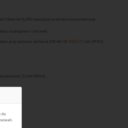
 sieć Ethernet (LAN) bazującej na skrętce komputerowej
tory analogowe i cyfrowe)
silane przy pomocy zasilacza DR-60-12
R82532
lub UP413
pustowości 31,66 Mbit/s)
ę do
esowań.