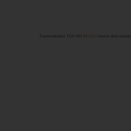
Transmodulator TDX-481
R81621
tworzy dwie niezal