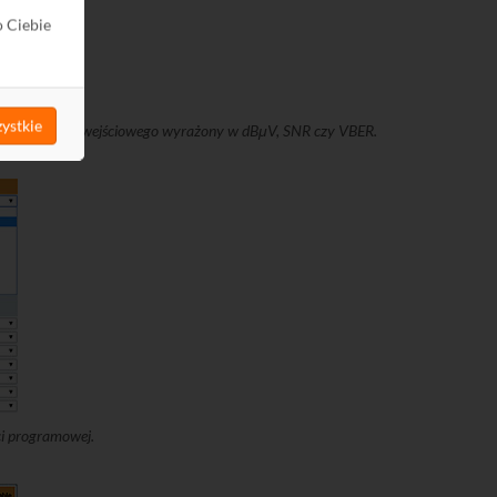
o Ciebie
ystkie
poziom sygnału wejściowego wyrażony w dBμV, SNR czy VBER.
ci programowej.