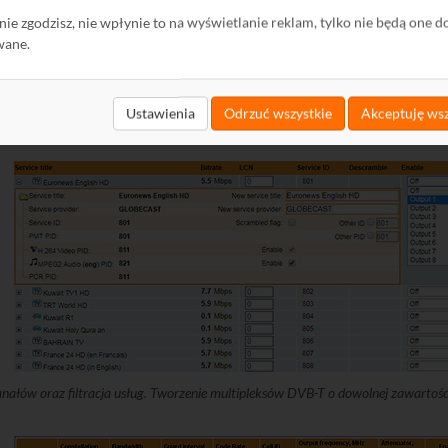
ę nie zgodzisz, nie wpłynie to na wyświetlanie reklam, tylko nie będą one d
wane.
Ustawienia
Odrzuć wszystkie
Akceptuję wsz
ajważniejsze parametry sygnałów cyfrowych dla ośmiu strumieni DVB-S/S2 - 
ałów oraz filtracja usług. Tworzenie multipleksów DVB-T o dowolnej zawartoś