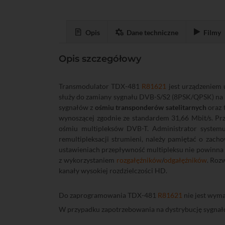
Opis
Dane techniczne
Filmy
Opis szczegółowy
Transmodulator TDX-481
R81621
jest urządzeniem u
służy do zamiany sygnału DVB-S/S2 (8PSK/QPSK) na
sygnałów z
ośmiu transponderów satelitarnych
oraz
wynoszącej zgodnie ze standardem 31,66 Mbit/s. Prz
ośmiu multipleksów DVB-T. Administrator systemu
remultipleksacji strumieni, należy pamiętać o zac
ustawieniach przepływność multipleksu nie powinna
z wykorzystaniem
rozgałęźników
/
odgałęźników
. Roz
kanały wysokiej rozdzielczości HD.
Do zaprogramowania TDX-481
R81621
nie jest wyma
W przypadku zapotrzebowania na dystrybucję sygn