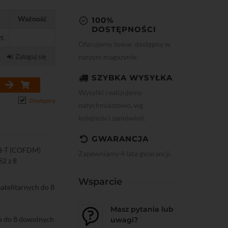
Ważność
100%
DOSTĘPNOŚCI
t.
Oferujemy towar dostępny w
naszym magazynie.
Zaloguj się
SZYBKA WYSYŁKA
Wysyłki realizujemy
Dostępny
natychmiastowo, wg
kolejności zamówień.
GWARANCJA
VB-T (COFDM)
Zapewniamy 4 lata gwarancji.
2 z 8
Wsparcie
atelitarnych do 8
Masz pytania lub
ja do 8 dowolnych
uwagi?