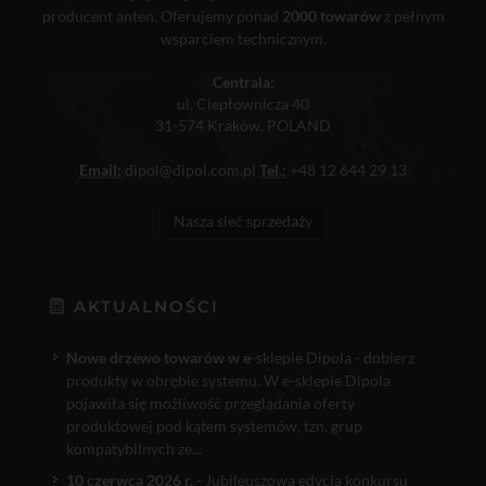
producent anten. Oferujemy ponad
2000 towarów
z pełnym
wsparciem technicznym.
Centrala:
ul. Ciepłownicza 40
31-574 Kraków, POLAND
Email:
dipol@dipol.com.pl
Tel.:
+48 12 644 29 13
Nasza sieć sprzedaży
AKTUALNOŚCI
Nowe drzewo towarów w e
-sklepie Dipola - dobierz
produkty w obrębie systemu. W e-sklepie Dipola
pojawiła się możliwość przeglądania oferty
produktowej pod kątem systemów, tzn. grup
kompatybilnych ze...
10 czerwca 2026 r.
- Jubileuszowa edycja konkursu