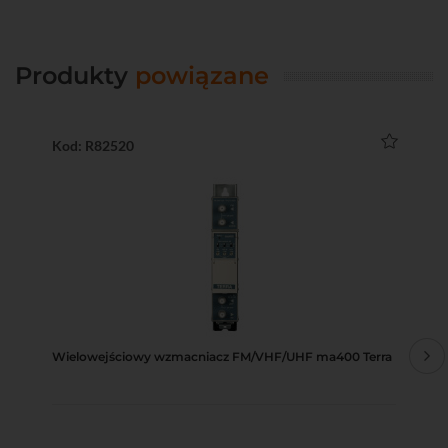
Produkty
powiązane
Kod: R82520
Ko
Wielowejściowy wzmacniacz FM/VHF/UHF ma400 Terra
Prz
1,1