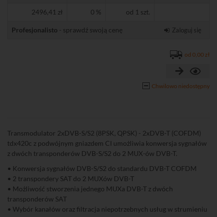
2496,41 zł
0 %
od 1 szt.
Profesjonalisto
- sprawdź swoją cenę
Zaloguj się
od 0,00 zł
Chwilowo niedostępny
Transmodulator 2xDVB-S/S2 (8PSK, QPSK) - 2xDVB-T (COFDM)
tdx420c z podwójnym gniazdem CI umożliwia konwersja sygnałów
z dwóch transponderów DVB-S/S2 do 2 MUX-ów DVB-T.
• Konwersja sygnałów DVB-S/S2 do standardu DVB-T COFDM
• 2 transpondery SAT do 2 MUXów DVB-T
• Możliwość stworzenia jednego MUXa DVB-T z dwóch
transponderów SAT
• Wybór kanałów oraz filtracja niepotrzebnych usług w strumieniu