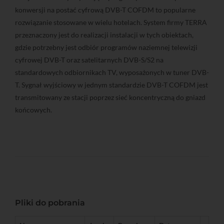
konwersji na postać cyfrową DVB-T COFDM to popularne
rozwiązanie stosowane w wielu hotelach. System firmy TERRA
przeznaczony jest do realizacji instalacji w tych obiektach,
gdzie potrzebny jest odbiór programów naziemnej telewizji
cyfrowej DVB-T oraz satelitarnych DVB-S/S2 na
standardowych odbiornikach TV, wyposażonych w tuner DVB-
T. Sygnał wyjściowy w jednym standardzie DVB-T COFDM jest
transmitowany ze stacji poprzez sieć koncentryczną do gniazd
końcowych.
Pliki do pobrania