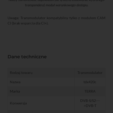
transpondera) moduł warunkowego dostępu.
Uwaga: Transmodulator kompatybilny tylko z modułem CAM
CI (brak wsparcia dla CI+).
Dane techniczne
Rodzaj towaru
Transmodulator
Nazwa
tdx420c
Marka
TERRA
DVB-S/S2---
Konwersja
>DVB-T