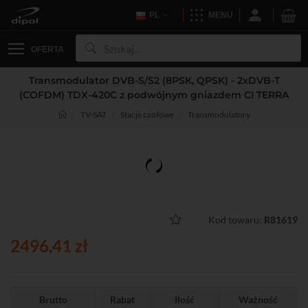
PL
MENU
OFERTA
Transmodulator DVB-S/S2 (8PSK, QPSK) - 2xDVB-T
(COFDM) TDX-420C z podwójnym gniazdem CI TERRA
TV-SAT
Stacje czołowe
Transmodulatory
Kod towaru:
R81619
2496,41 zł
Brutto
Rabat
Ilość
Ważność