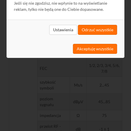
Jeśli się nie zgodzisz, nie wpłynie to na wyświetlanie
reklam, tylko nie będą one do Ciebie dopasowane.
8PSK: 3/5, 2/3,
3/4, 5/6, 8/9,
FEC
9/10, QPSK: 1/2,
3/5, 2/3, 3/4, 5/6,
Ustawienia
Odrzuć wszystkie
Wejście RF
8/9, 9/10
standard
DVB-S
Akceptuję wszystkie
modulacja
QPSK
1/2, 2/3, 3/4, 5/6,
FEC
7/8
szybkość
Ms/s
2...45
symboli
poziom
dBμV
45...85
sygnału
impedancja
Ω
75
przelot RF -
dB
-1 ± 1