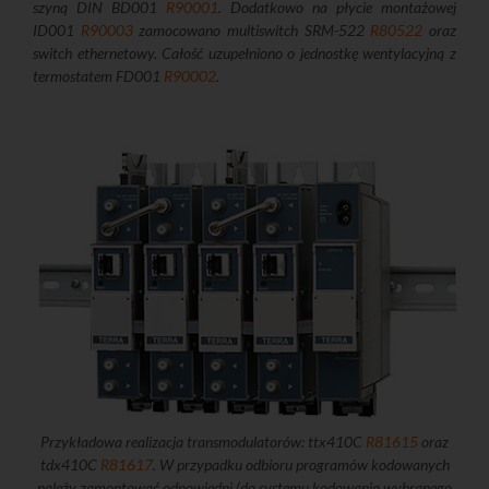
szyną DIN BD001
R90001
. Dodatkowo na płycie montażowej
ID001
R90003
zamocowano multiswitch SRM-522
R80522
oraz
switch ethernetowy. Całość uzupełniono o jednostkę wentylacyjną z
termostatem FD001
R90002
.
Przykładowa realizacja transmodulatorów: ttx410C
R81615
oraz
tdx410C
R81617
. W przypadku odbioru programów kodowanych
należy zamontować odpowiedni (do systemu kodowania wybranego