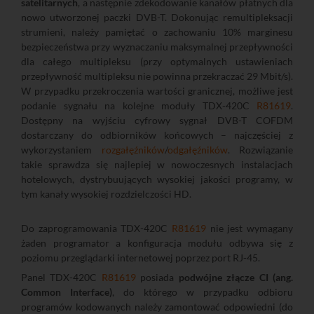
satelitarnych
, a następnie zdekodowanie kanałów płatnych dla
nowo utworzonej paczki DVB-T. Dokonując remultipleksacji
strumieni, należy pamiętać o zachowaniu 10% marginesu
bezpieczeństwa przy wyznaczaniu maksymalnej przepływności
dla całego multipleksu (przy optymalnych ustawieniach
przepływność multipleksu nie powinna przekraczać 29 Mbit/s).
W przypadku przekroczenia wartości granicznej, możliwe jest
podanie sygnału na kolejne moduły TDX-420C
R81619
.
Dostępny na wyjściu cyfrowy sygnał DVB-T COFDM
dostarczany do odbiorników końcowych – najczęściej z
wykorzystaniem
rozgałęźników
/
odgałęźników
. Rozwiązanie
takie sprawdza się najlepiej w nowoczesnych instalacjach
hotelowych, dystrybuujących wysokiej jakości programy, w
tym kanały wysokiej rozdzielczości HD.
Do zaprogramowania TDX-420C
R81619
nie jest wymagany
żaden programator a konfiguracja modułu odbywa się z
poziomu przeglądarki internetowej poprzez port RJ-45.
Panel TDX-420C
R81619
posiada
podwójne złącze CI (ang.
Common Interface)
, do którego w przypadku odbioru
programów kodowanych należy zamontować odpowiedni (do