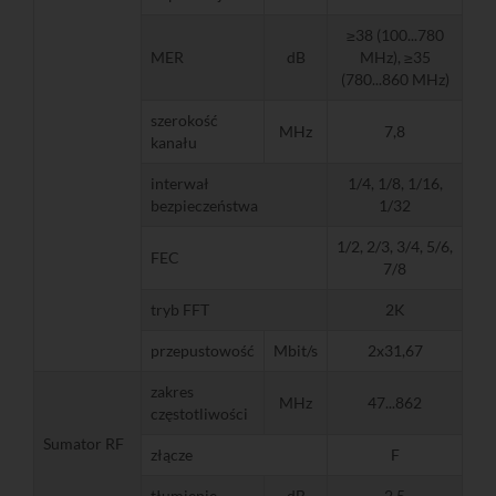
≥38 (100...780
MER
dB
MHz), ≥35
(780...860 MHz)
szerokość
MHz
7,8
kanału
interwał
1/4, 1/8, 1/16,
bezpieczeństwa
1/32
1/2, 2/3, 3/4, 5/6,
FEC
7/8
tryb FFT
2K
przepustowość
Mbit/s
2x31,67
zakres
MHz
47...862
częstotliwości
Sumator RF
złącze
F
tłumienie
dB
2,5