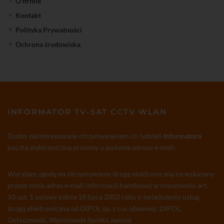
O firmie
Kontakt
Polityka Prywatności
Ochrona środowiska
INFORMATOR TV-SAT CCTV WLAN
Osoby zainteresowane otrzymywaniem co tydzień
Informatora
pocztą elektroniczną prosimy o podanie adresu e-mail:
Wyrażam zgodę na otrzymywanie drogą elektroniczną na wskazany
przeze mnie adres e-mail informacji handlowej w rozumieniu art.
10 ust. 1 ustawy z dnia 18 lipca 2002 roku o świadczeniu usług
drogą elektroniczną od DIPOL sp. z o.o. (dawniej: DIPOL
Gołaszewski, Waśniowski Spółka Jawna)