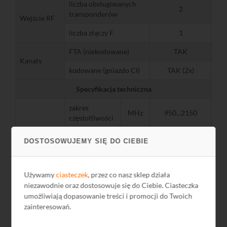
liczba obsługiwanych
2
transponderów
Wejście RF
liczba złączy F
1
FTA (niekodowane)
TAK
Kanały
kodowane (gniazdo CI)
TAK (2x)
Specyfikacja techniczna
zakres
MHz
950...2150
częstotliwości
0/13/18 V & 22
DOSTOSOWUJEMY SIĘ DO CIEBIE
kHz, max. 1
zasilanie/sterowanie
A,DiSEqC 1.0,
EN50607,
Używamy
ciasteczek
, przez co nasz sklep działa
EN50494
niezawodnie oraz dostosowuje się do Ciebie. Ciasteczka
standard
DVB-S2
umożliwiają dopasowanie treści i promocji do Twoich
zainteresowań.
QPSK, 8PSK,
modulacja
APSK 8/16/32