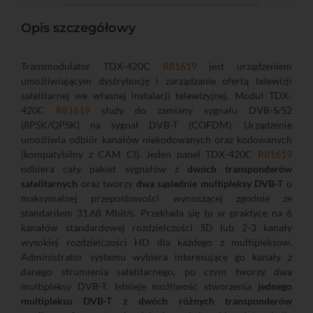
Opis szczegółowy
Transmodulator TDX-420C
R81619
jest urządzeniem
umożliwiającym dystrybucję i zarządzanie ofertą telewizji
satelitarnej we własnej instalacji telewizyjnej. Moduł TDX-
420C
R81619
służy do zamiany sygnału DVB-S/S2
(8PSK/QPSK) na sygnał DVB-T (COFDM). Urządzenie
umożliwia odbiór kanałów niekodowanych oraz kodowanych
(kompatybilny z CAM CI). Jeden panel TDX-420C
R81619
odbiera cały pakiet sygnałów z
dwóch transponderów
satelitarnych
oraz tworzy
dwa sąsiednie multipleksy DVB-T
o
maksymalnej przepustowości wynoszącej zgodnie ze
standardem 31,68 Mbit/s. Przekłada się to w praktyce na 6
kanałów standardowej rozdzielczości SD lub 2-3 kanały
wysokiej rozdzielczości HD dla każdego z multipleksów.
Administrator systemu wybiera interesujące go kanały z
danego strumienia satelitarnego, po czym tworzy dwa
multipleksy DVB-T. Istnieje możliwość stworzenia
jednego
multipleksu DVB-T z dwóch różnych transponderów