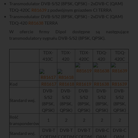
Transmodulator DVB-S/S2 (8PSK, QPSK) - 2xDVB-C (QAM)
TDQ-420C
R81639
z podwójnym gniazdem CI TERRA
Transmodulator DVB-S/S2 (8PSK, QPSK) - 2xDVB-C (QAM)
TDQ-420
R81638
TERRA
W ofercie firmy Dipol dostępne są następujące
transmodulatory sygnału DVB-S/S2 (8PSK, QPSK).
TDX-
TDX-
TDX-
TDQ-
TDQ-
410C
420
420C
420
420C
Kod
R81617
R81618
R81619
R81638
R81639
DVB-
DVB-
DVB-
DVB-
DVB-
S/S2
S/S2
S/S2
S/S2
S/S2
Standard wej.
(8PSK,
(8PSK,
(8PSK,
(8PSK,
(8PSK,
QPSK)
QPSK)
QPSK)
QPSK)
QPSK)
Ilość
1
2
2
2
2
transponderów
DVB-T
DVB-T
DVB-T
DVB-C
DVB-C
Standard wyj.
COFDM
COFDM
COFDM
QAM
QAM