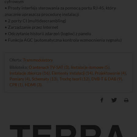
cyfrowym
• Prosty interfejs sterowania za pomocą portu RJ-45, który
znacznie upraszcza procedurę instalacji
• 2 porty CI (multidescrambling)
• Zarządzanie przez Internet
• Odczytanie historii zdarzeń (logów) z panelu
• Funkcja AGC (automatyczna kontrola wzmocnienia sygnału)
Oferta:
Transmodulatory
Biblioteka:
O antenach TV-SAT (3)
,
Instalacje domowe (5)
,
Instalacje zbiorcze (16)
,
Elementy instalacji (14)
,
Projektowanie (4)
,
Pomiary (4)
,
Schematy (13)
,
Trochę teorii (12)
,
DVB-T & DAB (9)
,
CPR (1)
,
HDMI (3)
.