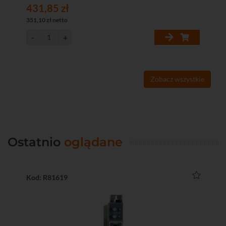
431,85 zł
29
351,10 zł netto
240
Zobacz wszystkie
Ostatnio
oglądane
Kod: R81619