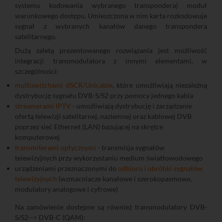
systemu kodowania wybranego transpondera) moduł
warunkowego dostępu. Umieszczona w nim karta rozkodowuje
sygnał z wybranych kanałów danego transpondera
satelitarnego.
Dużą zaletą prezentowanego rozwiązania jest możliwość
integracji transmodulatora z innymi elementami, w
szczególności:
multiswitchami dSCR/Unicable
, które umożliwiają niezależną
dystrybucję sygnału DVB-S/S2 przy pomocy jednego kabla
streamerami IPTV
- umożliwiają dystrybucję i zarządzanie
ofertą telewizji satelitarnej, naziemnej oraz kablowej DVB
poprzez sieć Ethernet (LAN) bazującej na skrętce
komputerowej
transmiterami optycznymi
- transmisja sygnałów
telewizyjnych przy wykorzystaniu medium światłowodowego
urządzeniami przeznaczonymi do
odbioru i obróbki sygnałów
telewizyjnych
(wzmacniacze kanałowe i szerokopasmowe,
modulatory analogowe i cyfrowe)
Na zamówienie dostępne są również transmodulatory DVB-
S/S2--> DVB-C (QAM):