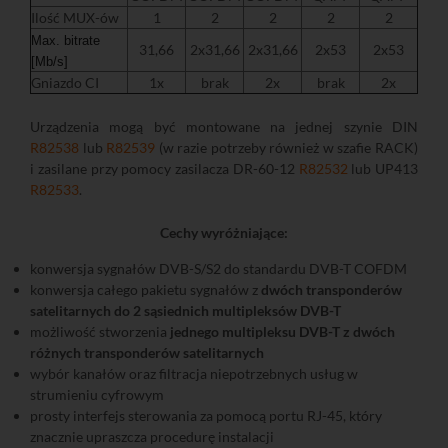
Ilość MUX-ów
1
2
2
2
2
Max. bitrate
31,66
2x31,66
2x31,66
2x53
2x53
[Mb/s]
Gniazdo CI
1x
brak
2x
brak
2x
Urządzenia mogą być montowane na jednej szynie DIN
R82538
lub
R82539
(w razie potrzeby również w szafie RACK)
i zasilane przy pomocy zasilacza DR-60-12
R82532
lub UP413
R82533
.
Cechy wyróżniające:
konwersja sygnałów DVB-S/S2 do standardu DVB-T COFDM
konwersja całego pakietu sygnałów z
dwóch transponderów
satelitarnych do 2 sąsiednich multipleksów DVB-T
możliwość stworzenia
jednego multipleksu DVB-T z dwóch
różnych transponderów satelitarnych
wybór kanałów oraz filtracja niepotrzebnych usług w
strumieniu cyfrowym
prosty interfejs sterowania za pomocą portu RJ-45, który
znacznie upraszcza procedurę instalacji