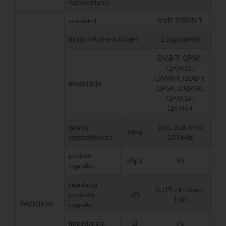
wzmocnienie
standard
DVB-T/ISDB-T
liczba MUX-ów DVB-T
2 (sąsiednie)
DVB-T: QPSK,
QAM16,
QAM64, ISDB-T:
modulacja
QPSK, DQPSK,
QAM16,
QAM64
zakres
100...858, krok
MHz
częstotliwości
100 kHz
poziom
dBμV
90
sygnału
regulacja
0...15 z krokiem
poziomu
dB
1 dB
Wyjście RF
sygnału
impedancja
Ω
75