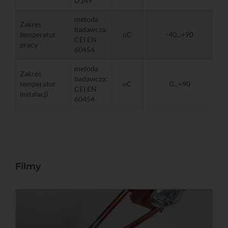
D149
metoda
Zakres
badawcza:
temperatur
oC
-40...+90
CEI EN
pracy
60454
metoda
Zakres
badawcza:
temperatur
oC
0...+90
CEI EN
instalacji
60454
Filmy