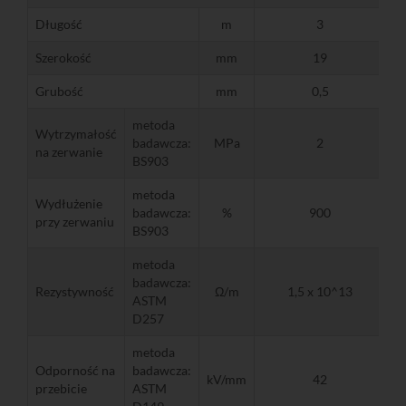
Długość
m
3
Szerokość
mm
19
Grubość
mm
0,5
metoda
Wytrzymałość
badawcza:
MPa
2
na zerwanie
BS903
metoda
Wydłużenie
badawcza:
%
900
przy zerwaniu
BS903
metoda
badawcza:
Rezystywność
Ω/m
1,5 x 10^13
ASTM
D257
metoda
Odporność na
badawcza:
kV/mm
42
przebicie
ASTM