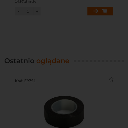
14,97 zł netto
1,8
Ostatnio
oglądane
Kod: E9751