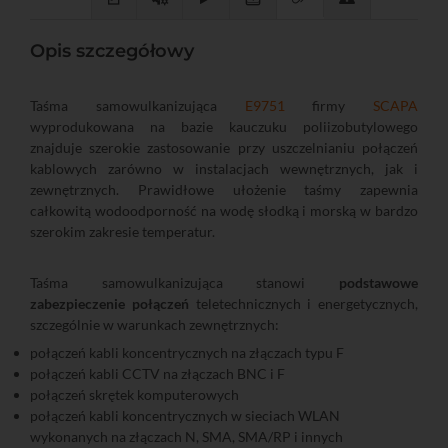
Opis szczegółowy
Taśma samowulkanizująca
E9751
firmy
SCAPA
wyprodukowana na bazie kauczuku poliizobutylowego
znajduje szerokie zastosowanie przy uszczelnianiu połączeń
kablowych zarówno w instalacjach wewnętrznych, jak i
zewnętrznych. Prawidłowe ułożenie taśmy zapewnia
całkowitą wodoodporność na wodę słodką i morską w bardzo
szerokim zakresie temperatur.
Taśma samowulkanizująca stanowi
podstawowe
zabezpieczenie połączeń
teletechnicznych i energetycznych,
szczególnie w warunkach zewnętrznych:
połączeń kabli koncentrycznych na złączach typu F
połączeń kabli CCTV na złączach BNC i F
połączeń skrętek komputerowych
połączeń kabli koncentrycznych w sieciach WLAN
wykonanych na złączach N, SMA, SMA/RP i innych