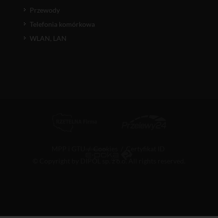
Przewody
Telefonia komórkowa
WLAN, LAN
MPP i GTU
/
Cookies
/
Certyfikat ID
© Copyright by DIPOL sp. z o.o. All rights reserved.