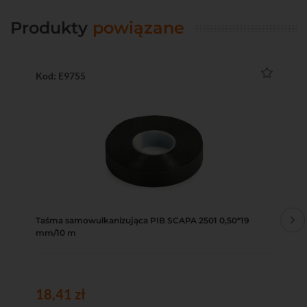
Produkty
powiązane
Kod: E9755
Ko
Taśma samowulkanizująca PIB SCAPA 2501 0,50*19
Ta
mm/10 m
cz
18,41 zł
2,