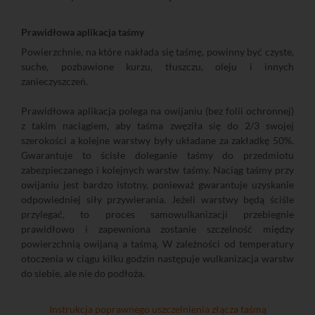
Prawidłowa aplikacja taśmy
Powierzchnie, na które nakłada się taśmę, powinny być czyste,
suche, pozbawione kurzu, tłuszczu, oleju i innych
zanieczyszczeń.
Prawidłowa aplikacja polega na owijaniu (bez folii ochronnej)
z takim naciągiem, aby taśma zwęziła się do 2/3 swojej
szerokości a kolejne warstwy były układane za zakładkę 50%.
Gwarantuje to ścisłe doleganie taśmy do przedmiotu
zabezpieczanego i kolejnych warstw taśmy. Naciąg taśmy przy
owijaniu jest bardzo istotny, ponieważ gwarantuje uzyskanie
odpowiedniej siły przywierania. Jeżeli warstwy będą ściśle
przylegać, to proces samowulkanizacji przebiegnie
prawidłowo i zapewniona zostanie szczelność między
powierzchnią owijaną a taśmą. W zależności od temperatury
otoczenia w ciągu kilku godzin następuje wulkanizacja warstw
do siebie, ale nie do podłoża.
Instrukcja poprawnego uszczelnienia złącza taśmą