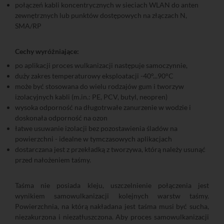
połączeń kabli koncentrycznych w sieciach WLAN do anten
zewnętrznych lub punktów dostępowych na złączach N,
SMA/RP
Cechy wyróżniające:
po aplikacji proces wulkanizacji następuje samoczynnie,
duży zakres temperaturowy eksploatacji -40°...90°C
może być stosowana do wielu rodzajów gum i tworzyw
izolacyjnych kabli (m.in.: PE, PCV, butyl, neopren)
wysoka odporność na długotrwałe zanurzenie w wodzie i
doskonała odporność na ozon
łatwe usuwanie izolacji bez pozostawienia śladów na
powierzchni - idealne w tymczasowych aplikacjach
dostarczana jest z przekładką z tworzywa, którą należy usunąć
przed nałożeniem taśmy.
Taśma nie posiada kleju, uszczelnienie połączenia jest
wynikiem samowulkanizacji kolejnych warstw taśmy.
Powierzchnia, na którą nakładana jest taśma musi być sucha,
niezakurzona i niezatłuszczona. Aby proces samowulkanizacji