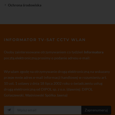
Ochrona środowiska
INFORMATOR TV-SAT CCTV WLAN
Osoby zainteresowane otrzymywaniem co tydzień
Informatora
pocztą elektroniczną prosimy o podanie adresu e-mail:
Wyrażam zgodę na otrzymywanie drogą elektroniczną na wskazany
przeze mnie adres e-mail informacji handlowej w rozumieniu art.
10 ust. 1 ustawy z dnia 18 lipca 2002 roku o świadczeniu usług
drogą elektroniczną od DIPOL sp. z o.o. (dawniej: DIPOL
Gołaszewski, Waśniowski Spółka Jawna)
Zaprenumeruj