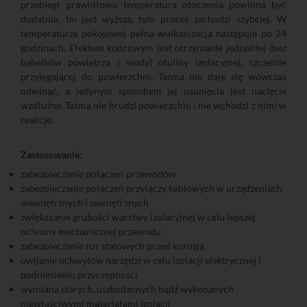
przebiegł prawidłowo temperatura otoczenia powinna być
dodatnia. Im jest wyższa, tym proces zachodzi szybciej. W
temperaturze pokojowej pełna wulkanizacja następuje po 24
godzinach. Efektem końcowym jest otrzymanie jednolitej (bez
bąbelków powietrza i wody) otuliny izolacyjnej, szczelnie
przylegającej do powierzchni. Taśma nie daje się wówczas
odwinąć, a jedynym sposobem jej usunięcia jest nacięcie
wzdłużne. Taśma nie brudzi powierzchni i nie wchodzi z nimi w
reakcje.
Zastosowanie:
zabezpieczanie połączeń przewodów
zabezpieczanie połączeń przyłączy kablowych w urządzeniach
wewnętrznych i zewnętrznych
zwiększanie grubości warstwy izolacyjnej w celu lepszej
ochrony mechanicznej przewodu
zabezpieczanie rur stalowych przed korozją
owijanie uchwytów narzędzi w celu izolacji elektrycznej i
podniesieniu przyczepności
wymiana starych, uszkodzonych bądź wykonanych
niewłaściwymi materiałami izolacji