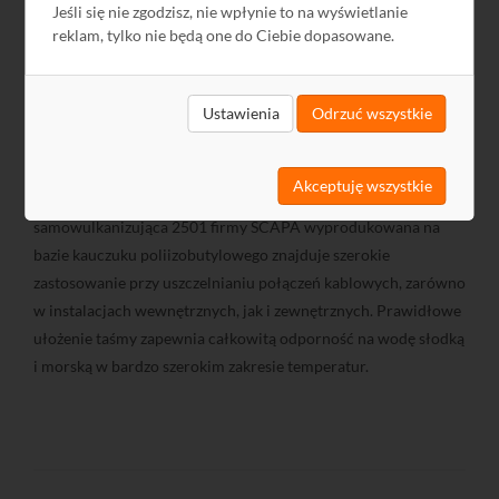
jakość połączenia. Tri-Lan 240 - małe straty. Przewód, oprócz
Jeśli się nie zgodzisz, nie wpłynie to na wyświetlanie
niskiej tłumienności, zapewniajacej małe straty sygnału,
reklam, tylko nie będą one do Ciebie dopasowane.
pozwala oszczędzać na kosztach instalacji. Może być
stosowany w instalacjach WLAN 2,4 GHz i 5 GHz.
Ustawienia
Odrzuć wszystkie
Zastosowanie go w systemach 2,4 GHz pozwoli na migrację do
5 GHz bez konieczności zmiany okablowania. Płaszcz
przewodu jest wykonany w technologii PE (odporność na UV),
Akceptuję wszystkie
co pozwala na stosowanie Tri-Lan 240 na zewnątrz. Taśma
samowulkanizująca 2501 firmy SCAPA wyprodukowana na
bazie kauczuku poliizobutylowego znajduje szerokie
zastosowanie przy uszczelnianiu połączeń kablowych, zarówno
w instalacjach wewnętrznych, jak i zewnętrznych. Prawidłowe
ułożenie taśmy zapewnia całkowitą odporność na wodę słodką
i morską w bardzo szerokim zakresie temperatur.