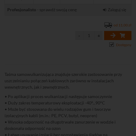
Profesjonalisto
- sprawdź swoją cenę
Zaloguj się
od 11,00 zł
Dostępny
Taśma samowulkanizująca znajduje szerokie zastosowanie przy
uszczelnianiu połączeń kablowych zarówno w instalacjach
wewnętrznych, jak i zewnętrznych.
• Po aplikacji proces wulkanizacji następuje samoczynnie
• Duży zakres temperaturowy eksploatacji -40°...90°C
• Może być stosowana do wielu rodzajów gum i tworzyw
izolacyjnych kabli (m.in.: PE, PCV, butyl, neopren)
• Wysoka odporność na długotrwałe zanurzenie w wodzie i
doskonała odporność na ozon
• Łatwe usuwanie izolacji bez pozostawienia śladów na