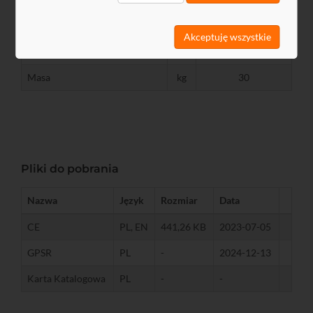
w drzwiach
Nie
Akceptuję wszystkie
Otwory na wentylatory
mm
105 x 105 (2 szt.)
Masa
kg
30
Pliki do pobrania
Nazwa
Język
Rozmiar
Data
CE
PL, EN
441,26 KB
2023-07-05
GPSR
PL
-
2024-12-13
Karta Katalogowa
PL
-
-