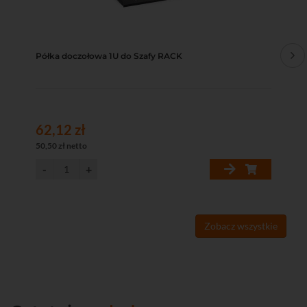
Półka doczołowa 1U do Szafy RACK
Pó
62,12 zł
95
50,50 zł netto
78,
Zobacz wszystkie