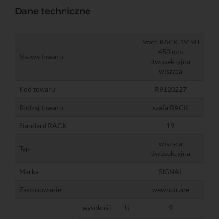
Dane techniczne
Szafa RACK 19' 9U
450 mm
Nazwa towaru
dwusekcyjna
wisząca
Kod towaru
R9120227
Rodzaj towaru
szafa RACK
Standard RACK
19'
wisząca
Typ
dwusekcyjna
Marka
SIGNAL
Zastosowanie
wewnętrzne
wysokość
U
9