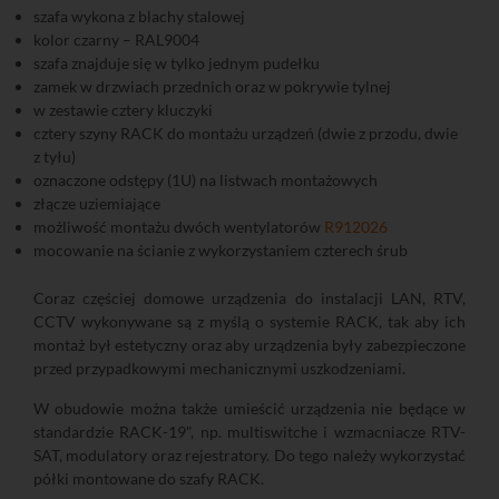
szafa wykona z blachy stalowej
kolor czarny – RAL9004
szafa znajduje się w tylko jednym pudełku
zamek w drzwiach przednich oraz w pokrywie tylnej
w zestawie cztery kluczyki
cztery szyny RACK do montażu urządzeń (dwie z przodu, dwie
z tyłu)
oznaczone odstępy (1U) na listwach montażowych
złącze uziemiające
możliwość montażu dwóch wentylatorów
R912026
mocowanie na ścianie z wykorzystaniem czterech śrub
Coraz częściej domowe urządzenia do instalacji LAN, RTV,
CCTV wykonywane są z myślą o systemie RACK, tak aby ich
montaż był estetyczny oraz aby urządzenia były zabezpieczone
przed przypadkowymi mechanicznymi uszkodzeniami.
W obudowie można także umieścić urządzenia nie będące w
standardzie RACK-19", np. multiswitche i wzmacniacze RTV-
SAT, modulatory oraz rejestratory. Do tego należy wykorzystać
półki montowane do szafy RACK.