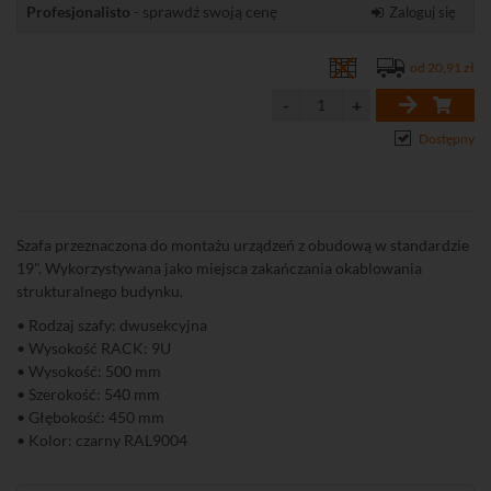
Profesjonalisto
- sprawdź swoją cenę
Zaloguj się
od 20,91 zł
Dostępny
Szafa przeznaczona do montażu urządzeń z obudową w standardzie
19". Wykorzystywana jako miejsca zakańczania okablowania
strukturalnego budynku.
• Rodzaj szafy: dwusekcyjna
• Wysokość RACK: 9U
• Wysokość: 500 mm
• Szerokość: 540 mm
• Głębokość: 450 mm
• Kolor: czarny RAL9004