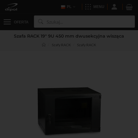
PL
MENU
OFERTA
Szafa RACK 19" 9U 450 mm dwusekcyjna wisząca
Szafy RACK
Szafy RACK