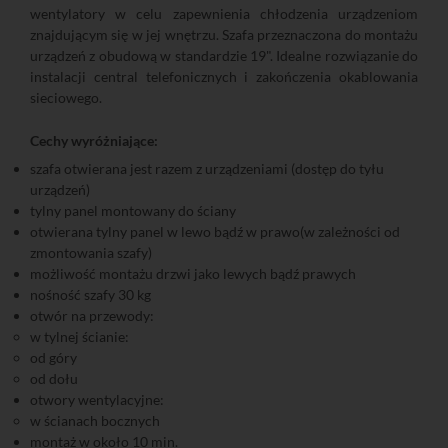
wentylatory w celu zapewnienia chłodzenia urządzeniom
znajdującym się w jej wnętrzu. Szafa przeznaczona do montażu
urządzeń z obudową w standardzie 19". Idealne rozwiązanie do
instalacji central telefonicznych i zakończenia okablowania
sieciowego.
Cechy wyróżniające:
szafa otwierana jest razem z urządzeniami (dostęp do tyłu
urządzeń)
tylny panel montowany do ściany
otwierana tylny panel w lewo bądź w prawo(w zależności od
zmontowania szafy)
możliwość montażu drzwi jako lewych bądź prawych
nośność szafy 30 kg
otwór na przewody:
w tylnej ścianie:
od góry
od dołu
otwory wentylacyjne:
w ścianach bocznych
montaż w około 10 min.