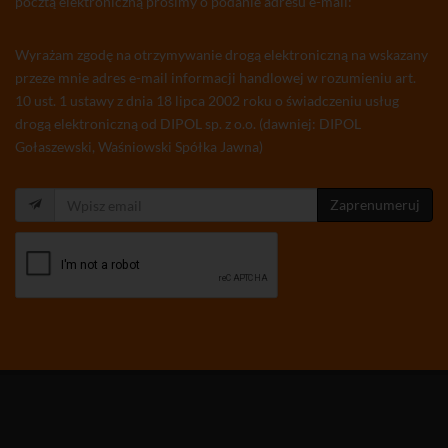
pocztą elektroniczną prosimy o podanie adresu e-mail:
Wyrażam zgodę na otrzymywanie drogą elektroniczną na wskazany
przeze mnie adres e-mail informacji handlowej w rozumieniu art.
10 ust. 1 ustawy z dnia 18 lipca 2002 roku o świadczeniu usług
drogą elektroniczną od DIPOL sp. z o.o. (dawniej: DIPOL
Gołaszewski, Waśniowski Spółka Jawna)
Zaprenumeruj