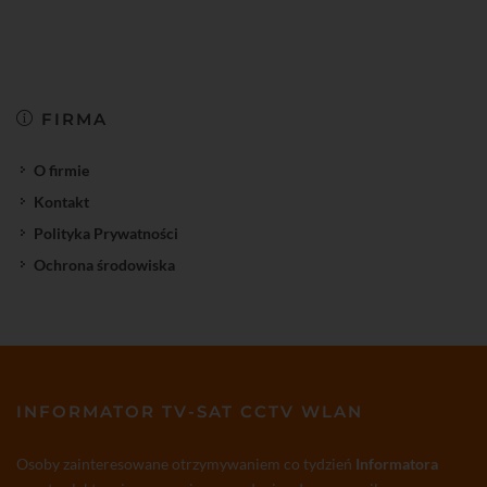
FIRMA
O firmie
Kontakt
Polityka Prywatności
Ochrona środowiska
INFORMATOR TV-SAT CCTV WLAN
Osoby zainteresowane otrzymywaniem co tydzień
Informatora