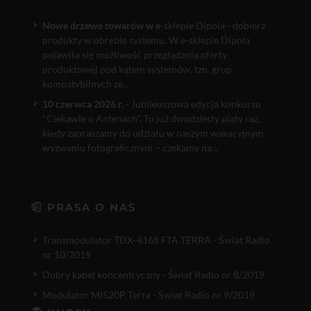
Nowe drzewo towarów w e
-sklepie Dipola - dobierz
produkty w obrębie systemu. W e-sklepie Dipola
pojawiła się możliwość przeglądania oferty
produktowej pod kątem systemów, tzn. grup
kompatybilnych ze...
10 czerwca 2026 r.
- Jubileuszowa edycja konkursu
"Ciekawie o Antenach". To już dwudziesty piąty raz,
kiedy zapraszamy do udziału w naszym wakacyjnym
wyzwaniu fotograficznym – czekamy na...
PRASA O NAS
Transmodulator TDX-4168 FTA TERRA - Świat Radio
nr 10/2019
Dobry kabel koncentryczny - Świat Radio nr 8/2019
Modulator MI520P Terra - Świat Radio nr 9/2019