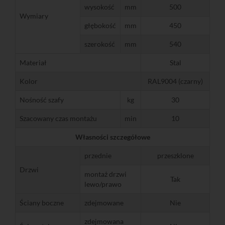
wysokość
mm
500
Wymiary
głębokość
mm
450
szerokość
mm
540
Materiał
Stal
Kolor
RAL9004 (czarny)
Nośność szafy
kg
30
Szacowany czas montażu
min
10
Własności szczegółowe
przednie
przeszklone
Drzwi
montaż drzwi
Tak
lewo/prawo
Ściany boczne
zdejmowane
Nie
zdejmowana