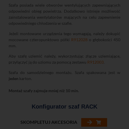
Szafa posiada wiele otworów wentylujących zapewniających
odpowiedni obieg powietrza. Dodatkowo istnieje możliwość
zainstalowania wentylatorów mających na celu zapewnienie
odpowiedniego chłodzenia w szafie.
Jeżeli montowane urządzenia tego wymagają, należy dokupić
mocowane czteropunktowo półki
R912028
o głębokości 450
mm.
Aby szafę uziemić należy, wykorzystując złącze uziemiające,
przyłączyć ją do uziomu za pomocą zestawu
R912003
.
Szafa do samodzielnego montażu. Szafa spakowana jest w
jeden
karton.
Montaż szafy zajmuje mniej niż 10 min.
Konfigurator szaf RACK
SKOMPLETUJ AKCESORIA