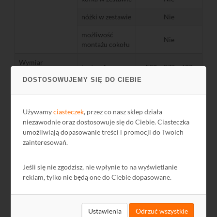
nóżki w zestawie
Nie
możliwość
Nie
montażu cokołu
Wymiar
karton 1
mm
500 x 270 x 600
opakowania
DOSTOSOWUJEMY SIĘ DO CIEBIE
w tylnej ścianie
Tak
w bocznych
Używamy
ciasteczek
, przez co nasz sklep działa
Nie
Otwory na
ścianach
niezawodnie oraz dostosowuje się do Ciebie. Ciasteczka
przewody
umożliwiają dopasowanie treści i promocji do Twoich
w suficie
Tak
zainteresowań.
w podłodze
Nie
Jeśli się nie zgodzisz, nie wpłynie to na wyświetlanie
w tylnej ścianie
Nie
reklam, tylko nie będą one do Ciebie dopasowane.
w bocznych
Tak
Otwory
ścianach
wentylacyjne
Ustawienia
Odrzuć wszystkie
w podłodze
Tak