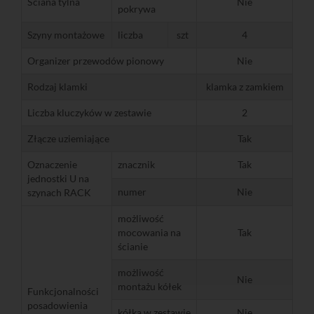
Ściana tylna
Nie
pokrywa
Szyny montażowe
liczba
szt
4
Organizer przewodów pionowy
Nie
Rodzaj klamki
klamka z zamkiem
Liczba kluczyków w zestawie
2
Złącze uziemiające
Tak
Oznaczenie
znacznik
Tak
jednostki U na
numer
Nie
szynach RACK
możliwość
mocowania na
Tak
ścianie
możliwość
Nie
montażu kółek
Funkcjonalności
posadowienia
kółka w zestawie
Nie