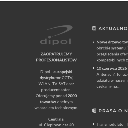
AKTUALNO
Nowe drzewo to
obrębie systemu. 
ZAOPATRUJEMY
przeglądania ofe
PROFESJONALISTÓW
kompatybilnych ze
10 czerwca 2026 
Dipol -
europejski
Antenach". To już
dystrybutor
CCTV,
udziału w naszym
WLAN, TV-SAT oraz
czekamy na...
producent anten.
Oferujemy ponad
2000
towarów
z pełnym
wsparciem technicznym.
PRASA O 
Centrala:
Transmodulator 
ul. Ciepłownicza 40