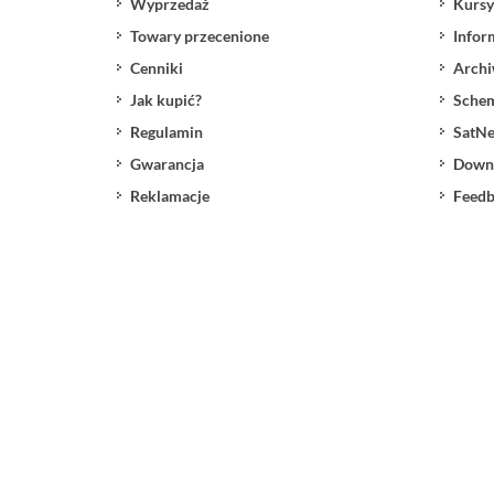
Wyprzedaż
Kursy
Towary przecenione
Infor
Cenniki
Archi
Jak kupić?
Sche
Regulamin
SatNe
Gwarancja
Down
Reklamacje
Feedb