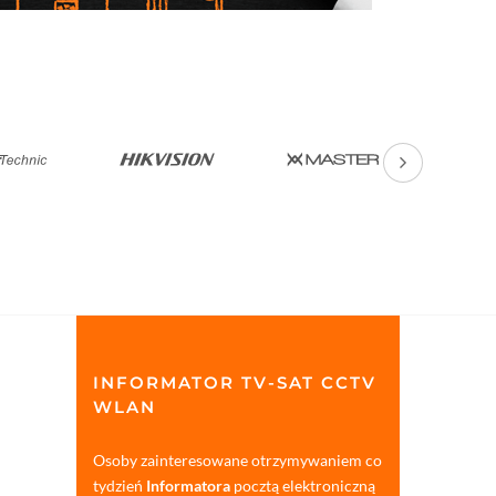
INFORMATOR TV-SAT CCTV
WLAN
Osoby zainteresowane otrzymywaniem co
tydzień
Informatora
pocztą elektroniczną