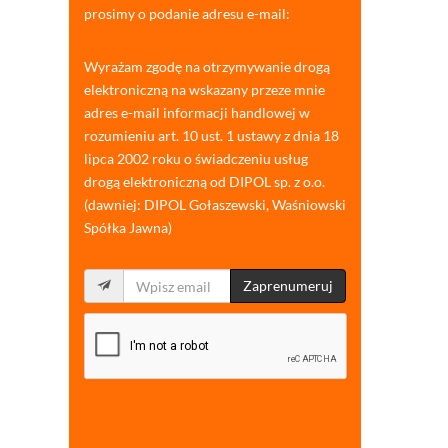
prosimy o podanie adresu e-mail:
Wyrażam zgodę na otrzymywanie drogą
elektroniczną na wskazany przeze mnie
adres e-mail informacji handlowej w
rozumieniu art. 10 ust. 1 ustawy z dnia 18
lipca 2002 roku o świadczeniu usług
drogą elektroniczną od DIPOL sp. z o.o.
(dawniej: DIPOL Gołaszewski, Waśniowski
Spółka Jawna)
Zaprenumeruj