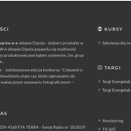
ŚCI
KURSY
warów w e
-sklepie Dipola - dobierz produkty w
Szkolenia dla i
W e-sklepie Dipola pojawiła się możliwość
rty produktowej pod kątem systemów, tzn. grup
...
TARGI
r.
- Jubileuszowa edycja konkursu "Ciekawie o
 dwudziesty piąty raz, kiedy zapraszamy do
Targi Energetab
 wakacyjnym wyzwaniu fotograficznym –
Targi Energetab
NAS
Monitoring
TDX-4168 FTA TERRA - Świat Radio nr 10/2019
TV-SAT