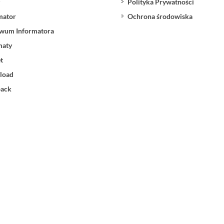
Polityka Prywatności
mator
Ochrona środowiska
wum Informatora
maty
t
load
ack