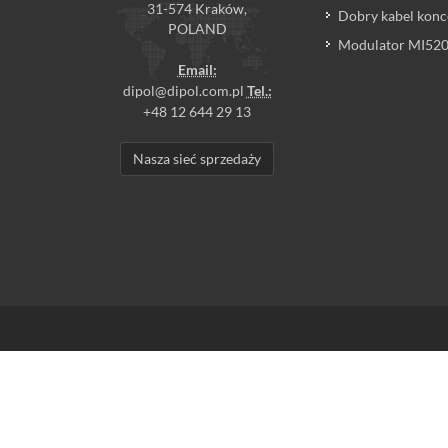
31-574 Kraków,
Dobry kabel konc
POLAND
Modulator MI520P
Email:
dipol@dipol.com.pl
Tel.:
+48 12 644 29 13
Nasza sieć sprzedaży
MPP i GTU
/
Cookies
/
Certyfikat ID
© Copyright by DIPOL sp. z o.o. All rights reserved.