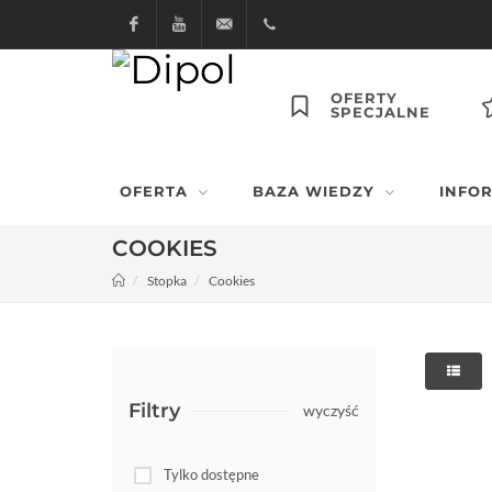
Facebook
Youtube
dipol@dipol.com.pl
+48
OFERTY
SPECJALNE
12
644
OFERTA
BAZA WIEDZY
INFO
29 13
COOKIES
Stopka
Cookies
Filtry
wyczyść
Tylko dostępne