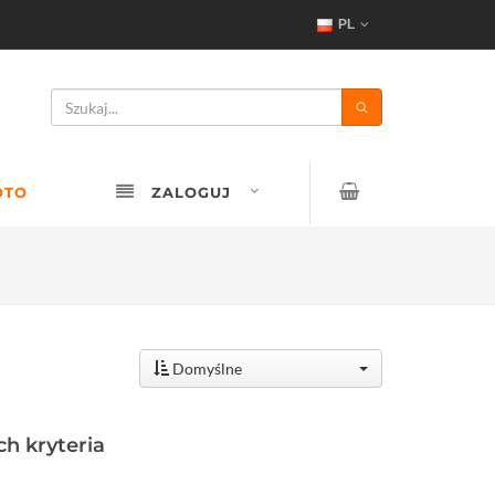
PL
OTO
ZALOGUJ
Domyślne
h kryteria