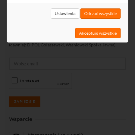
Ustawienia
Odrzuć wszystkie
Wyrażam zgodę na otrzymywanie drogą elektroniczną na
wskazany przeze mnie adres e-mail informacji handlowej w
rozumieniu art. 10 ust. 1 ustawy z dnia 18 lipca 2002 roku o
Akceptuję wszystkie
świadczeniu usług drogą elektroniczną od DIPOL sp. z o.o.
(dawniej: DIPOL Gołaszewski, Waśniowski Spółka Jawna)
ZAPISZ SIĘ
Wsparcie