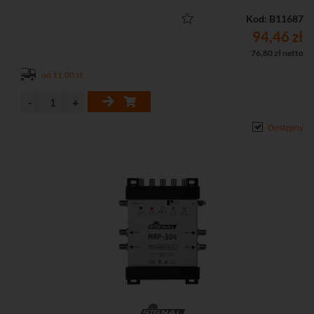
• Możliwość zasilenia przedwzmacniacza antenowego
Kod: B11687
94,46 zł
76,80 zł netto
od 11,00 zł
Dostępny