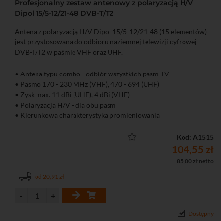
Profesjonalny zestaw antenowy z polaryzacją H/V
Dipol 15/5-12/21-48 DVB-T/T2
Antena z polaryzacją H/V Dipol 15/5-12/21-48 (15 elementów)
jest przystosowana do odbioru naziemnej telewizji cyfrowej
DVB-T/T2 w paśmie VHF oraz UHF.
• Antena typu combo - odbiór wszystkich pasm TV
• Pasmo 170 - 230 MHz (VHF), 470 - 694 (UHF)
• Zysk max. 11 dBi (UHF), 4 dBi (VHF)
• Polaryzacja H/V - dla obu pasm
• Kierunkowa charakterystyka promieniowania
• Liczba elementów: 15
Kod: A1515
104,55 zł
85,00 zł netto
od 20,91 zł
Dostępny