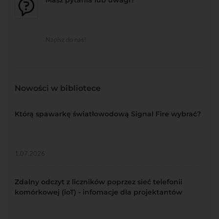
Masz pytania lub uwagi?
Napisz do nas!
Nowości w bibliotece
Którą spawarkę światłowodową Signal Fire wybrać?
1.07.2026
Zdalny odczyt z liczników poprzez sieć telefonii
komórkowej (ioT) - infomacje dla projektantów