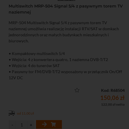
Multiswitch MRP-504 Signal 5/4 z pasywnym torem TV
naziemnej
MRP-504 Multiswitch Signal 5/4 z pasywnym torem TV
naziemnej umożliwia realizację instalacji RTV/SAT w domkach
jednorodzinnych oraz małych budynkach mieszkalnych i
biurowych.
• Kompaktowy multiswitch 5/4
• Wejścia: 4 z konwertera quatro, 1 naziemna DVB-T/T2
• Wyjścia: 4 do tunerów SAT
• Pasywny tor FM/DVB-T/T2 wyposażony w przełącznik On/Off
12V DC
• Wysoka separacja wyjść: 30 dB (brak przesłuchów między
pasmami i polaryzacjami)
Kod: R68504
• Prekorekcja charakterystyki kabla
150,06 zł
• Bardzo wysoki poziom wejściowy: 105 dBμV
122,00 zł netto
• Wysoki poziom wyjściowy: 100 dBμV
od 11,00 zł
• Kontrolki napięcia zasilacza i multiswitcha
• Zewnętrzny zasilacz DC 18 V 1 A