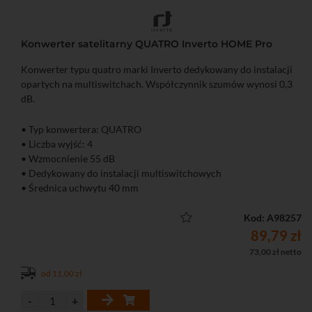
Konwerter satelitarny QUATRO Inverto HOME Pro
Konwerter typu quatro marki Inverto dedykowany do instalacji
opartych na multiswitchach. Współczynnik szumów wynosi 0,3
dB.
• Typ konwertera: QUATRO
• Liczba wyjść: 4
• Wzmocnienie 55 dB
• Dedykowany do instalacji multiswitchowych
• Średnica uchwytu 40 mm
Kod: A98257
89,79 zł
73,00 zł netto
od 11,00 zł