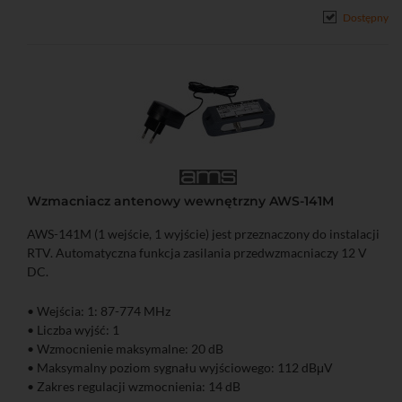
Dostępny
Wzmacniacz antenowy wewnętrzny AWS-141M
AWS-141M (1 wejście, 1 wyjście) jest przeznaczony do instalacji
RTV. Automatyczna funkcja zasilania przedwzmacniaczy 12 V
DC.
• Wejścia: 1: 87-774 MHz
• Liczba wyjść: 1
• Wzmocnienie maksymalne: 20 dB
• Maksymalny poziom sygnału wyjściowego: 112 dBμV
• Zakres regulacji wzmocnienia: 14 dB