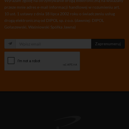
Wyrażam zgodę na otrzymywanie drogą elektroniczną na wskazany
przeze mnie adres e-mail informacji handlowej w rozumieniu art.
10 ust. 1 ustawy z dnia 18 lipca 2002 roku o świadczeniu usług
drogą elektroniczną od DIPOL sp. z o.o. (dawniej: DIPOL
Gołaszewski, Waśniowski Spółka Jawna)
Zaprenumeruj