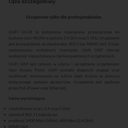
Opis szczegółowy
Urządzenie tylko dla profesjonalistów.
UniFi U6-LR to kompletne rozwiązanie przeznaczone do
budowy sieci WLAN w paśmie 2.4 GHz oraz 5 GHz. Urządzenie
jest kompatybilne ze standardem 802.11ax MIMO 4x4. Dzięki
zastosowaniu unikalnych rozwiązań, Unifi UAP oferuje
wydajność niespotykaną w tak kompaktowych urządzeniach.
UniFi UAP jest łatwym w użyciu i zarządzaniu urządzeniem
typu Access Point. UniFi posiada elegancki wygląd oraz
możliwość montowania na suficie bądź ścianie za pomocą
dołączonego zestawu akcesoriów. Urządzenie jest zasilanie
przez PoE (Power over Ethernet).
Cechy wyróżniające:
częstotliwość pracy 2,4 oraz 5 GHz
standard 802.11 b/g/n/ac/ax
prędkość 2400 Mb/s (5GHz), 600 Mb/s (2,4 GHz)
MIMO 4x4