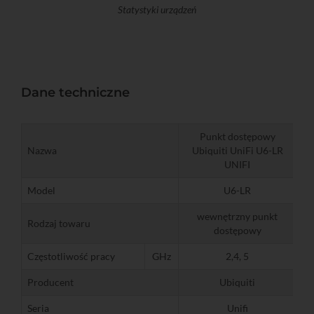
Statystyki urządzeń
Dane techniczne
Punkt dostępowy
Nazwa
Ubiquiti UniFi U6-LR
UNIFI
Model
U6-LR
wewnętrzny punkt
Rodzaj towaru
dostępowy
Częstotliwość pracy
GHz
2,4, 5
Producent
Ubiquiti
Seria
Unifi