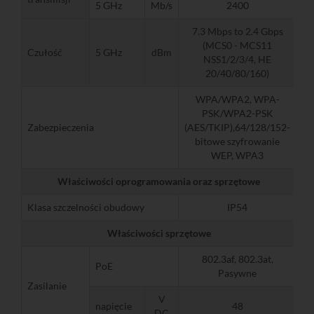
5 GHz
Mb/s
2400
7.3 Mbps to 2.4 Gbps
(MCS0 - MCS11
Czułość
5 GHz
dBm
NSS1/2/3/4, HE
20/40/80/160)
WPA/WPA2, WPA-
PSK/WPA2-PSK
Zabezpieczenia
(AES/TKIP),64/128/152-
bitowe szyfrowanie
WEP, WPA3
Właściwości oprogramowania oraz sprzętowe
Klasa szczelności obudowy
IP54
Właściwości sprzętowe
802.3af, 802.3at,
PoE
Pasywne
Zasilanie
V
napięcie
48
DC