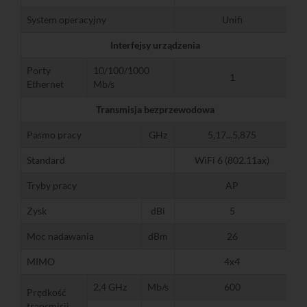
System operacyjny
Unifi
Interfejsy urządzenia
Porty
10/100/1000
1
Ethernet
Mb/s
Transmisja bezprzewodowa
Pasmo pracy
GHz
5,17...5,875
Standard
WiFi 6 (802.11ax)
Tryby pracy
AP
Zysk
dBi
5
Moc nadawania
dBm
26
MIMO
4x4
2,4 GHz
Mb/s
600
Prędkość
transmisji