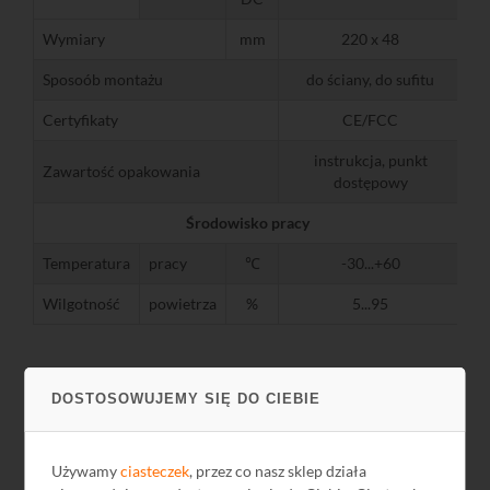
Wymiary
mm
220 x 48
Sposoób montażu
do ściany, do sufitu
Certyfikaty
CE/FCC
instrukcja, punkt
Zawartość opakowania
dostępowy
Środowisko pracy
Temperatura
pracy
℃
-30...+60
Wilgotność
powietrza
%
5...95
DOSTOSOWUJEMY SIĘ DO CIEBIE
Pliki do pobrania
Używamy
ciasteczek
, przez co nasz sklep działa