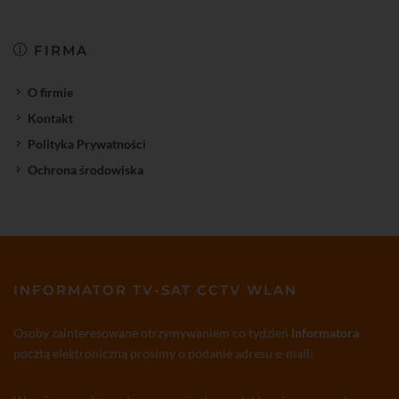
FIRMA
O firmie
Kontakt
Polityka Prywatności
Ochrona środowiska
INFORMATOR TV-SAT CCTV WLAN
Osoby zainteresowane otrzymywaniem co tydzień
Informatora
pocztą elektroniczną prosimy o podanie adresu e-mail: