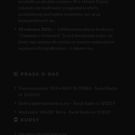
produkty w obrębie systemu. W e-sklepie Dipola
pojawiła się możliwość przeglądania oferty
produktowej pod kątem systemów, tzn. grup
kompatybilnych ze...
10 czerwca 2026 r.
- Jubileuszowa edycja konkursu
"Ciekawie o Antenach". To już dwudziesty piąty raz,
kiedy zapraszamy do udziału w naszym wakacyjnym
wyzwaniu fotograficznym – czekamy na...
PRASA O NAS
Transmodulator TDX-4168 FTA TERRA - Świat Radio
nr 10/2019
Dobry kabel koncentryczny - Świat Radio nr 8/2019
Modulator MI520P Terra - Świat Radio nr 9/2019
KURSY
Szkolenia dla instalatorów