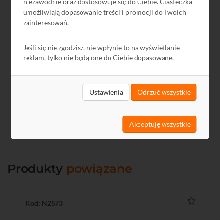
niezawodnie oraz dostosowuje się do Ciebie. Ciasteczka
Nazwa
Język
Rozmiar
Data
umożliwiają dopasowanie treści i promocji do Twoich
GPSR
PL
-
2024-12-13
zainteresowań.
Jeśli się nie zgodzisz, nie wpłynie to na wyświetlanie
reklam, tylko nie będą one do Ciebie dopasowane.
Ustawienia
Odrzuć wszystkie
Akceptuję wszystkie
Produkty
powiązane
Kod: N2573