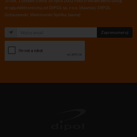
10 ust. 1 ustawy z dnia 18 lipca 2002 roku o świadczeniu usług
drogą elektroniczną od DIPOL sp. z o.o. (dawniej: DIPOL
Gołaszewski, Waśniowski Spółka Jawna)
Zaprenumeruj