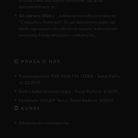
produktowej pod kątem systemów, tzn. grup
kompatybilnych ze...
10 czerwca 2026 r.
- Jubileuszowa edycja konkursu
"Ciekawie o Antenach". To już dwudziesty piąty raz,
kiedy zapraszamy do udziału w naszym wakacyjnym
wyzwaniu fotograficznym – czekamy na...
PRASA O NAS
Transmodulator TDX-4168 FTA TERRA - Świat Radio
nr 10/2019
Dobry kabel koncentryczny - Świat Radio nr 8/2019
Modulator MI520P Terra - Świat Radio nr 9/2019
KURSY
Szkolenia dla instalatorów