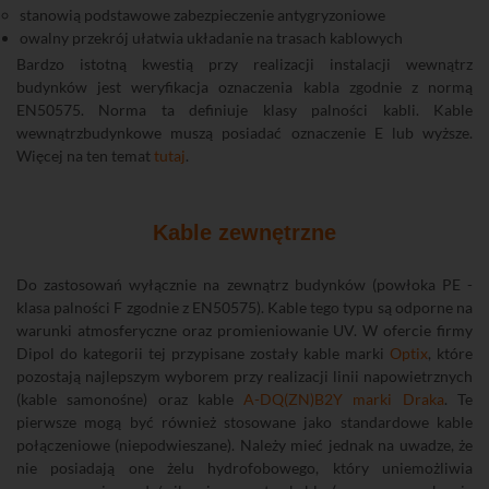
stanowią podstawowe zabezpieczenie antygryzoniowe
owalny przekrój ułatwia układanie na trasach kablowych
Bardzo istotną kwestią przy realizacji instalacji wewnątrz
budynków jest weryfikacja oznaczenia kabla zgodnie z normą
EN50575. Norma ta definiuje klasy palności kabli. Kable
wewnątrzbudynkowe muszą posiadać oznaczenie E lub wyższe.
Więcej na ten temat
tutaj
.
Kable zewnętrzne
Do zastosowań wyłącznie na zewnątrz budynków (powłoka PE -
klasa palności F zgodnie z EN50575). Kable tego typu są odporne na
warunki atmosferyczne oraz promieniowanie UV. W ofercie firmy
Dipol do kategorii tej przypisane zostały kable marki
Optix
, które
pozostają najlepszym wyborem przy realizacji linii napowietrznych
(kable samonośne) oraz kable
A-DQ(ZN)B2Y marki Draka
. Te
pierwsze mogą być również stosowane jako standardowe kable
połączeniowe (niepodwieszane). Należy mieć jednak na uwadze, że
nie posiadają one żelu hydrofobowego, który uniemożliwia