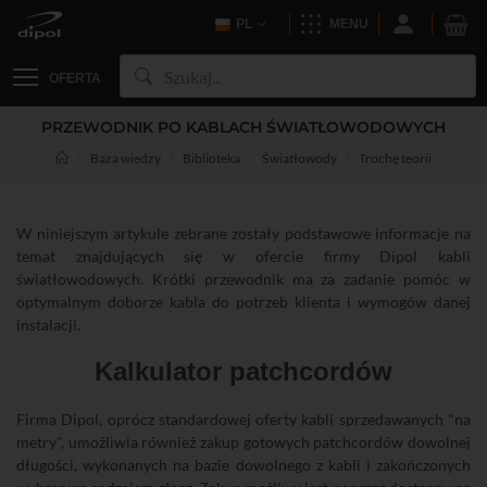
PL
MENU
OFERTA
PRZEWODNIK PO KABLACH ŚWIATŁOWODOWYCH
Baza wiedzy
Biblioteka
Światłowody
Trochę teorii
W niniejszym artykule zebrane zostały podstawowe informacje na
temat znajdujących się w ofercie firmy Dipol kabli
światłowodowych. Krótki przewodnik ma za zadanie pomóc w
optymalnym doborze kabla do potrzeb klienta i wymogów danej
instalacji.
Kalkulator patchcordów
Firma Dipol, oprócz standardowej oferty kabli sprzedawanych "na
metry", umożliwia również zakup gotowych patchcordów dowolnej
długości, wykonanych na bazie dowolnego z kabli i zakończonych