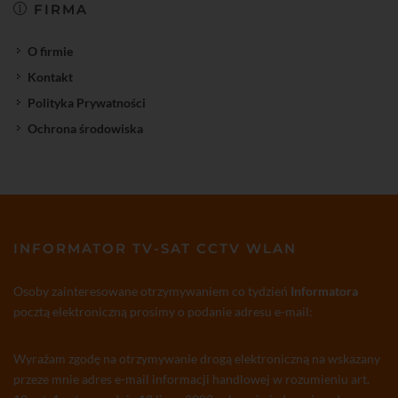
FIRMA
O firmie
Kontakt
Polityka Prywatności
Ochrona środowiska
INFORMATOR TV-SAT CCTV WLAN
Osoby zainteresowane otrzymywaniem co tydzień
Informatora
pocztą elektroniczną prosimy o podanie adresu e-mail:
Wyrażam zgodę na otrzymywanie drogą elektroniczną na wskazany
przeze mnie adres e-mail informacji handlowej w rozumieniu art.