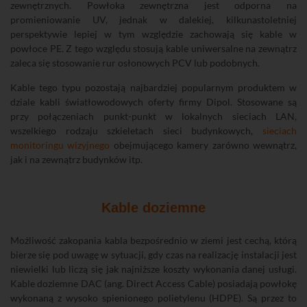
zewnętrznych. Powłoka zewnętrzna jest odporna na
promieniowanie UV, jednak w dalekiej, kilkunastoletniej
perspektywie lepiej w tym względzie zachowają się kable w
powłoce PE. Z tego względu stosują kable uniwersalne na zewnątrz
zaleca się stosowanie rur osłonowych PCV lub podobnych.
Kable tego typu pozostają najbardziej popularnym produktem w
dziale kabli światłowodowych oferty firmy Dipol. Stosowane są
przy połączeniach punkt-punkt w lokalnych sieciach LAN,
wszelkiego rodzaju szkieletach sieci budynkowych,
sieciach
monitoringu wizyjnego
obejmującego kamery zarówno wewnątrz,
jak i na zewnątrz budynków itp.
Kable doziemne
Możliwość zakopania kabla bezpośrednio w ziemi jest cechą, którą
bierze się pod uwagę w sytuacji, gdy czas na realizację instalacji jest
niewielki lub liczą się jak najniższe koszty wykonania danej usługi.
Kable doziemne DAC (ang. Direct Access Cable) posiadają powłokę
wykonaną z wysoko spienionego polietylenu (HDPE). Są przez to