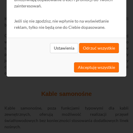
zainteresowań.
Typowy kabel doziemny DAC
L79202
Kable te posiadają tzw. konstrukcję
Water Block
(WB), czyli
Jeśli się nie zgodzisz, nie wpłynie to na wyświetlanie
blokującą wewnętrzny przepływ wody wzdłuż kabla.
reklam, tylko nie będą one do Ciebie dopasowane.
Oferowane przez firmę Dipol kable DAC, pomimo swojej
wytrzymałej konstrukcji, są wygodne w przygotowaniu do
spawania. Z dedykowanych do ich obróbki narzędzi, podobnie jak w
Ustawienia
Odrzuć wszystkie
przypadku kabli zewnętrznych oraz uniwersalnych, wystarczy
jedynie stripper Ideal
L5922
służący do bezpiecznego otwarcia tuby
centralnej. Do rozerwania powłoki zewnętrznej wystarczą cążki
Akceptuję wszystkie
oraz para kombinerek do rozerwania powłoki wzdłuż prętów FRP.
Kable samonośne
Kable samonośne, poza funkcjami typowymi dla kabli
zewnętrznych, oferują możliwość realizacji przęseł
światłowodowych bez konieczności stosowania dodatkowych linek
nośnych.