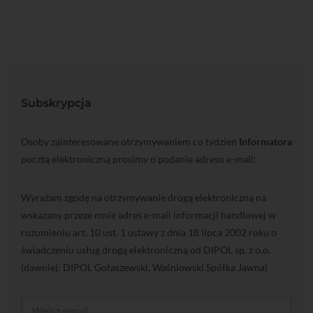
Subskrypcja
Osoby zainteresowane otrzymywaniem co tydzień
Informatora
pocztą elektroniczną prosimy o podanie adresu e-mail:
Wyrażam zgodę na otrzymywanie drogą elektroniczną na
wskazany przeze mnie adres e-mail informacji handlowej w
rozumieniu art. 10 ust. 1 ustawy z dnia 18 lipca 2002 roku o
świadczeniu usług drogą elektroniczną od DIPOL sp. z o.o.
(dawniej: DIPOL Gołaszewski, Waśniowski Spółka Jawna)