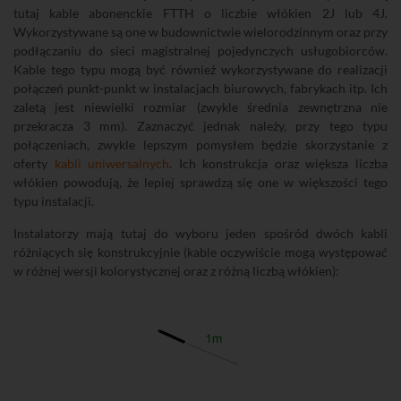
tutaj kable abonenckie FTTH o liczbie włókien 2J lub 4J.
Wykorzystywane są one w budownictwie wielorodzinnym oraz przy
podłączaniu do sieci magistralnej pojedynczych usługobiorców.
Kable tego typu mogą być również wykorzystywane do realizacji
połączeń punkt-punkt w instalacjach biurowych, fabrykach itp. Ich
zaletą jest niewielki rozmiar (zwykle średnia zewnętrzna nie
przekracza 3 mm). Zaznaczyć jednak należy, przy tego typu
połączeniach, zwykle lepszym pomysłem będzie skorzystanie z
oferty
kabli uniwersalnych
. Ich konstrukcja oraz większa liczba
włókien powodują, że lepiej sprawdzą się one w większości tego
typu instalacji.
Instalatorzy mają tutaj do wyboru jeden spośród dwóch kabli
różniących się konstrukcyjnie (kable oczywiście mogą występować
w różnej wersji kolorystycznej oraz z różną liczbą włókien):