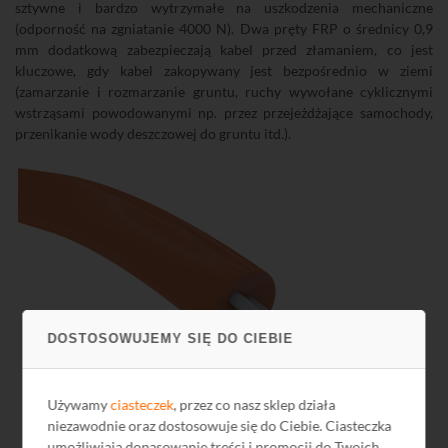
sztywne i bardzo wytrzymałe na uszkodzenia mechaniczne
(odporność na zgniatanie 4000 N). Dwa pręty FRP o średnicy 0,9
mm dodatkową zabezpieczają kabel przed złamaniem, co jest
kluczowe, gdy kabel zakopywany jest bezpośrednio w ziemi
(zamarzanie i rozmarzanie gruntu, ruchy wywołane cyklicznymi
wstrząsami powodowanymi np. przez przejeżdżające samochody,
przenikanie wody deszczowej do gruntu itd.).
DOSTOSOWUJEMY SIĘ DO CIEBIE
Używamy
ciasteczek
, przez co nasz sklep działa
niezawodnie oraz dostosowuje się do Ciebie. Ciasteczka
umożliwiają dopasowanie treści i promocji do Twoich