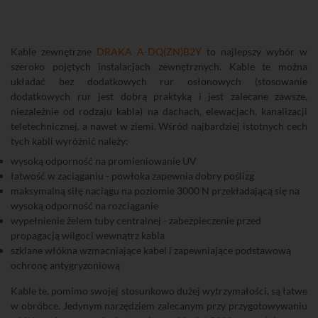
Kable zewnętrzne
DRAKA A-DQ(ZN)B2Y
to najlepszy wybór w
szeroko pojętych instalacjach zewnętrznych. Kable te można
układać bez dodatkowych rur osłonowych (stosowanie
dodatkowych rur jest dobrą praktyką i jest zalecane zawsze,
niezależnie od rodzaju kabla) na dachach, elewacjach, kanalizacji
teletechnicznej, a nawet w ziemi. Wśród najbardziej istotnych cech
tych kabli wyróżnić należy:
wysoką odporność na promieniowanie UV
łatwość w zaciąganiu - powłoka zapewnia dobry poślizg
maksymalną siłę naciągu na poziomie 3000 N przekładającą się na
wysoką odporność na rozciąganie
wypełnienie żelem tuby centralnej - zabezpieczenie przed
propagacją wilgoci wewnątrz kabla
szklane włókna wzmacniające kabel i zapewniające podstawową
ochronę antygryzoniową
Kable te, pomimo swojej stosunkowo dużej wytrzymałości, są łatwe
w obróbce. Jedynym narzędziem zalecanym przy przygotowywaniu