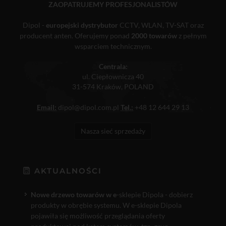
ZAOPATRUJEMY PROFESJONALISTÓW
Dipol -
europejski dystrybutor
CCTV, WLAN, TV-SAT oraz
producent anten. Oferujemy ponad
2000 towarów
z pełnym
wsparciem technicznym.
Centrala:
ul. Ciepłownicza 40
31-574 Kraków, POLAND
Email:
dipol@dipol.com.pl
Tel.:
+48 12 644 29 13
Nasza sieć sprzedaży
AKTUALNOŚCI
Nowe drzewo towarów w e
-sklepie Dipola - dobierz
produkty w obrębie systemu. W e-sklepie Dipola
pojawiła się możliwość przeglądania oferty