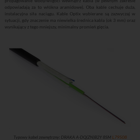
propagowanie wody/wilgoci wewnątrz kabla (w pewnym zakresie
odpowiadają za to włókna aramidowe). Oba kable cechuje duża,
instalacyjna siła naciągu. Kable Optix wybierane są zazwyczaj w
sytuacji, gdy znaczenie ma niewielka średnica kabla (ok 3 mm) oraz
wynikający z tego mniejszy, minimalny promień gięcia.
Typowy kabel zewnętrzny: DRAKA A-DQ(ZN)B2Y 8SM
L79508