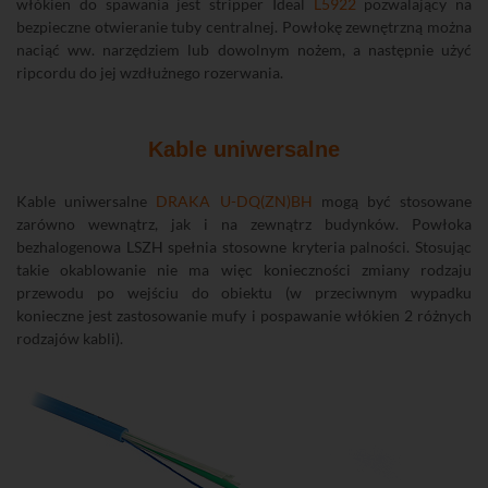
włókien do spawania jest stripper Ideal
L5922
pozwalający na
bezpieczne otwieranie tuby centralnej. Powłokę zewnętrzną można
naciąć ww. narzędziem lub dowolnym nożem, a następnie użyć
ripcordu do jej wzdłużnego rozerwania.
Kable uniwersalne
Kable uniwersalne
DRAKA U-DQ(ZN)BH
mogą być stosowane
zarówno wewnątrz, jak i na zewnątrz budynków. Powłoka
bezhalogenowa LSZH spełnia stosowne kryteria palności. Stosując
takie okablowanie nie ma więc konieczności zmiany rodzaju
przewodu po wejściu do obiektu (w przeciwnym wypadku
konieczne jest zastosowanie mufy i pospawanie włókien 2 różnych
rodzajów kabli).