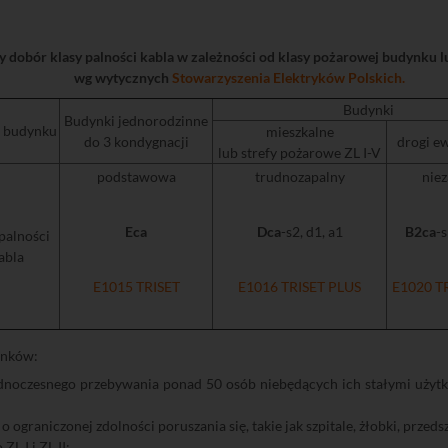
y dobór klasy palności kabla w zależności od klasy pożarowej budynku lu
wg wytycznych
Stowarzyszenia Elektryków Polskich.
Budynki
Budynki jednorodzinne
 budynku
mieszkalne
do 3 kondygnacji
drogi e
lub strefy pożarowe ZL I-V
podstawowa
trudnozapalny
nie
Eca
Dca
-s2, d1, a1
B2ca
-s
 palności
abla
E1015 TRISET
E1016 TRISET PLUS
E1020 T
ynków:
jednoczesnego przebywania ponad 50 osób niebędących ich stałymi użyt
o ograniczonej zdolności poruszania się, takie jak szpitale, żłobki, przed
ZL I i ZL II;