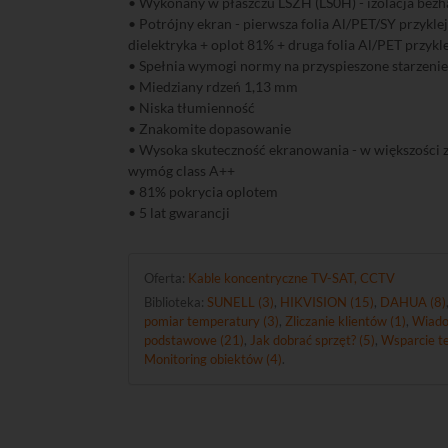
• Wykonany w płaszczu LSZH (LS0H) - izolacja bez
• Potrójny ekran - pierwsza folia Al/PET/SY przykle
dielektryka + oplot 81% + druga folia Al/PET przykl
• Spełnia wymogi normy na przyspieszone starzenie
• Miedziany rdzeń 1,13 mm
• Niska tłumienność
• Znakomite dopasowanie
• Wysoka skuteczność ekranowania - w większości z
wymóg class A++
• 81% pokrycia oplotem
• 5 lat gwarancji
Oferta:
Kable koncentryczne TV-SAT, CCTV
Biblioteka:
SUNELL (3)
,
HIKVISION (15)
,
DAHUA (8)
pomiar temperatury (3)
,
Zliczanie klientów (1)
,
Wiado
podstawowe (21)
,
Jak dobrać sprzęt? (5)
,
Wsparcie te
Monitoring obiektów (4)
.