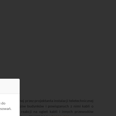
ka dokonanej przez projektanta instalacji teletechnicznej
ę do
 dla rodzajów budynków i powiązanych z nimi kabli o
esowań.
lsce klasa reakcji na ogień kabli i innych przewodów