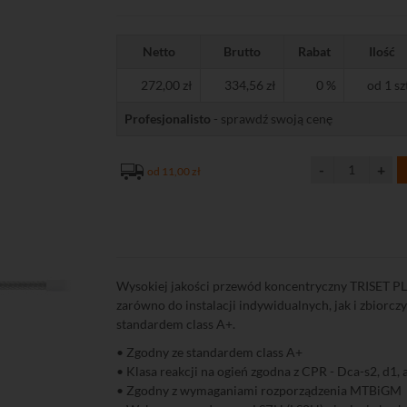
Netto
Brutto
Rabat
Ilość
272,00 zł
334,56 zł
0 %
od 1 sz
Profesjonalisto
- sprawdź swoją cenę
od 11,00 zł
Wysokiej jakości przewód koncentryczny TRISET P
zarówno do instalacji indywidualnych, jak i zbiorcz
standardem class A+.
• Zgodny ze standardem class A+
• Klasa reakcji na ogień zgodna z CPR - Dca-s2, d1, 
• Zgodny z wymaganiami rozporządzenia MTBiGM