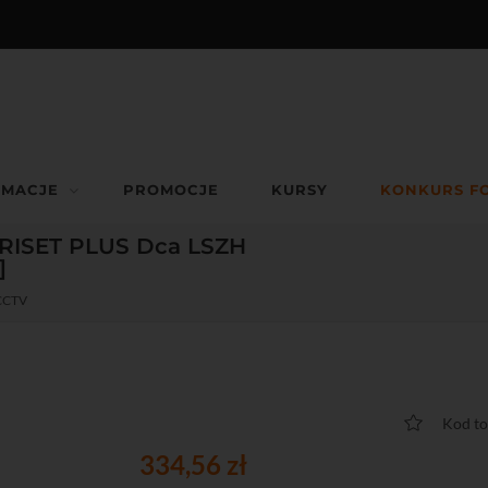
RMACJE
PROMOCJE
KURSY
KONKURS F
RISET PLUS Dca LSZH
]
 CCTV
Kod t
334,56 zł