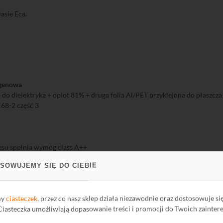
asie Eca.
ogenowa
 do dielektryka + oplot 81% + druga folia Al/PET przyklejona do płaszcza
C68-2 część 3
esu spełnia wymóg class A++
SOWUJEMY SIĘ DO CIEBIE
ji na ogień w określonym rodzaju budynku powinny wynikać z analizy ryzy
my
ciasteczek
, przez co nasz sklep działa niezawodnie oraz dostosowuje si
wnych. Dyrektywa CPR nie narzuca krajom członkowskim UE wymagań
 Ciasteczka umożliwiają dopasowanie treści i promocji do Twoich zainter
owarzyszenia Elektryków Polskich i wydanej normy N SEP–E 007 w Po