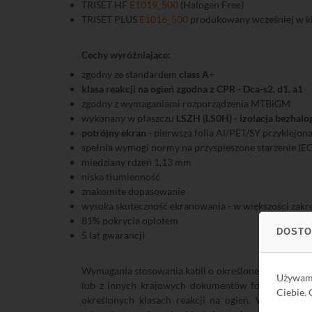
TRISET HF
E1019_500
(Halogen Free)
TRISET PLUS
E1016_500
produkowany wcześniej w kl
Cechy wyróżniające:
zgodny ze standardem
class A
+
klasa reakcji na ogień zgodna z CPR - Dca-s2, d1, a1
zgodny z wymaganiami rozporządzenia MTBiGM
wykonany w płaszczu
LSZH (LS0H) - izolacja bezhal
potrójny ekran
- pierwsza folia Al/PET/SY przyklejona
spełnia wymogi normy na przyspieszone starzenie IE
miedziany rdzeń 1,13 mm
niska tłumienność
znakomite dopasowanie
wysoka skuteczność ekranowania - w większości zakr
81% pokrycia oplotem
DOSTO
5 lat gwarancji
Wymagania stosowania kabli o określonej klasie reakc
Używa
lub z innych krajowych dokumentów formalno-pra
Ciebie.
określonych klasach reakcji na ogień. Według St