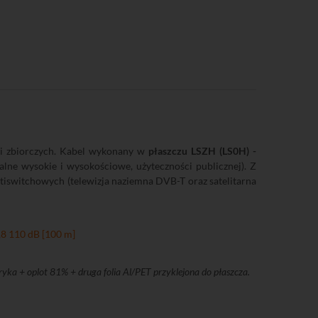
 i zbiorczych. Kabel wykonany w
płaszczu LSZH (LS0H) -
lne wysokie i wysokościowe, użyteczności publicznej). Z
iswitchowych (telewizja naziemna DVB-T oraz satelitarna
yka + oplot 81% + druga folia Al/PET przyklejona do płaszcza.