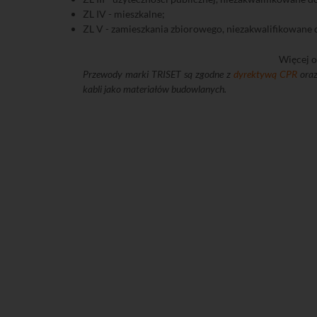
ZL IV - mieszkalne;
ZL V - zamieszkania zbiorowego, niezakwalifikowane do 
Więcej o
Przewody marki TRISET są zgodne z
dyrektywą CPR
oraz
kabli jako materiałów budowlanych.