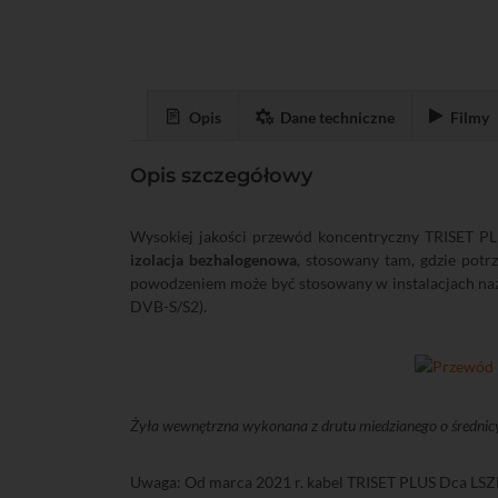
Opis
Dane techniczne
Filmy
Opis szczegółowy
Wysokiej jakości przewód koncentryczny TRISET 
izolacja bezhalogenowa
, stosowany tam, gdzie potr
powodzeniem może być stosowany w instalacjach naz
DVB-S/S2).
Żyła wewnętrzna wykonana z drutu miedzianego o średnicy 1
Uwaga: Od marca 2021 r. kabel TRISET PLUS Dca LS