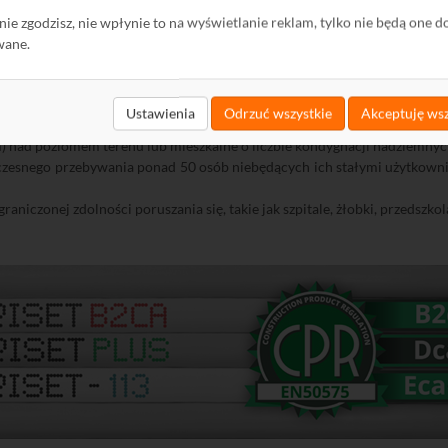
powinna być niższa niż B2ca-s1b, d1, a1. W tym celu należy stosować pr
ę nie zgodzisz, nie wpłynie to na wyświetlanie reklam, tylko nie będą one d
wane.
Zgodnie z wytycznymi
SEP
kabel klasy CPR Dca
powinien być instalowany poza drogami ewakuacyjnymi w budynkac
Ustawienia
Odrzuć wszystkie
Akceptuję wsz
) nad poziomem terenu lub mieszkalne o liczbie kondygnacji nadziemnyc
zesnego przebywania ponad 50 osób niebędących ich stałymi użytkownik
aniczonej zdolności poruszania się, takie jak szpitale, żłobki, przedszko