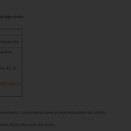
b jego strefy
wakuacyjne
zapalny
1a, d1, a1
RISET B2CA
kownikami, a nieprzeznaczone przede wszystkim do użytku
szkola, domy dla osób starszych;