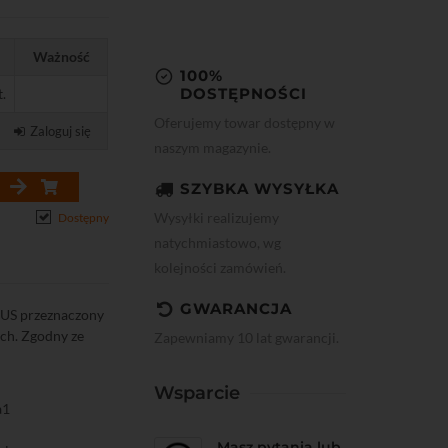
Ważność
100%
DOSTĘPNOŚCI
t.
Oferujemy towar dostępny w
Zaloguj się
naszym magazynie.
SZYBKA WYSYŁKA
Wysyłki realizujemy
Dostępny
natychmiastowo, wg
kolejności zamówień.
GWARANCJA
LUS przeznaczony
ych. Zgodny ze
Zapewniamy 10 lat gwarancji.
Wsparcie
a1
Masz pytania lub