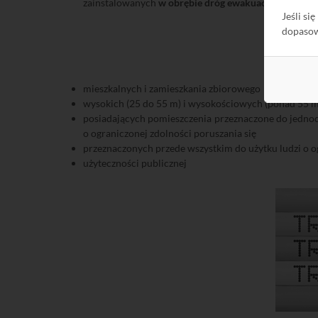
zainstalowanych
w obrębie dróg ewakuacyjnych
nie 
Jeśli si
dopaso
mieszkalnych i zamieszkania zbiorowego
wysokich (25 do 55 m) i wysokościowych (ponad 55 m
posiadających pomieszczenia przeznaczone do jednoc
o ograniczonej zdolności poruszania się
przeznaczonych przede wszystkim do użytku ludzi o ogr
użyteczności publicznej