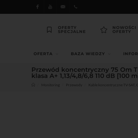
Facebook
Youtube
dipol@dipol.com.pl
+48
OFERTY
NOWOŚCI
SPECJALNE
OFERTY
12
644
OFERTA
BAZA WIEDZY
INFO
29 13
Przewód koncentryczny 75 Om T
klasa A+ 1,13/4,8/6,8 110 dB [100 m
Monitoring
Przewody
Kable koncentryczne TV-SAT,