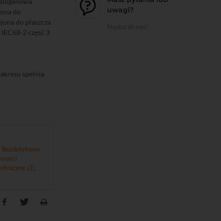
halogenowa
uwagi?
jona do
ejona do płaszcza
Napisz do nas!
 IEC68-2 część 3
akresu spełnia
,
Bezdotykowy
mości
chniczne (3)
,