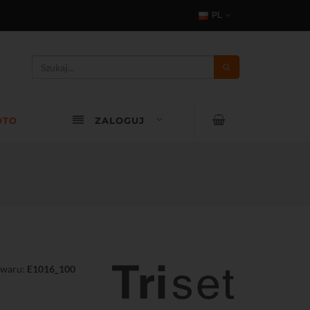
PL
OTO
ZALOGUJ
owaru:
E1016_100