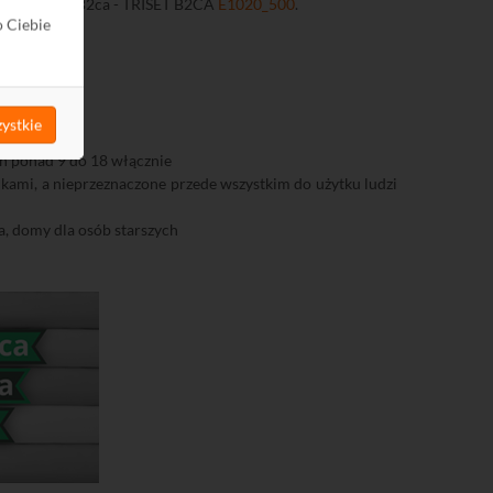
zewody klasy B2ca - TRISET B2CA
E1020_500
.
o Ciebie
h:
ystkie
h ponad 9 do 18 włącznie
ami, a nieprzeznaczone przede wszystkim do użytku ludzi
la, domy dla osób starszych