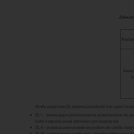
Zalecan
Rodzaj
klasa
k
Strefy pożarowe ZL obejmują budynki lub części bud
ZL I - zawierające pomieszczenia przeznaczone do 
ludzi o ograniczonej zdolności poruszania się;
ZL II - przeznaczone przede wszystkim do użytku ludzi 
ZL III - użyteczności publicznej, niezakwalifikowane do 