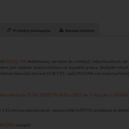
Produkty powiązane
Bezpieczeństwo
PLUS
E1016_100
dedykowany zarówno do instalacji indywidualnych jak
zebne jest większe bezpieczeństwo na wypadek pożaru (budynki mieszka
iemnej telewizji cyfrowej DVB-T/T2, radia FM/DAB oraz systemach mult
,13 mm oraz potrójny ekran - pierwsza folia Al/PET/SY przyklejona do dielektr
ZH
E1016
zastąpił: