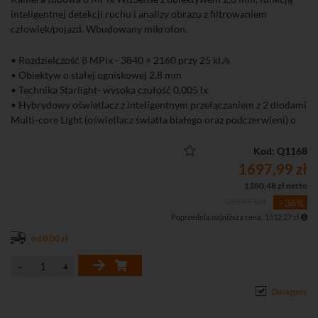
inteligentnej detekcji ruchu i analizy obrazu z filtrowaniem
człowiek/pojazd. Wbudowany mikrofon.
• Rozdzielczość 8 MPix - 3840 × 2160 przy 25 kl./s
• Obiektyw o stałej ogniskowej 2,8 mm
• Technika Starlight- wysoka czułość 0,005 lx
• Hybrydowy oświetlacz z inteligentnym przełączaniem z 2 diodami
Multi-core Light (oświetlacz światła białego oraz podczerwieni) o
zasięgu do 30 m
• 4 tryby pracy oświetlacza (tylko IR, tylko LED, Smart - IR + LED,
Kod: Q1168
harmonogram)
1697,99 zł
• Full-color - kolorowy obraz przez całą dobę
1380,48 zł netto
• Funkcje obrazu: 3D-DNR,WDR, BLC, HLC
2653,11 zł
- 36%
• Systemy detekcji ruchu, strefy prywatności
Poprzednia najniższa cena: 1512,27 zł
• Inteligentne zdarzenia: wykrywanie przekroczenia linii oraz ruchu
w strefie (wejście i wyjście)
od 0,00 zł
• Inteligentna detekcja ruchu SMD4.0 (Smart Motion Detection 4.0)
• Protokół RTMP, pozwalający przesłać strumień audio wideo
bezpośrednio na popularne platformy streamingowe jak Youtube,
Dostępny
Vimeo czy Twitch
• Złącze audio 1 WE / 1 WY do podłączenia mikrofonu / głośnika