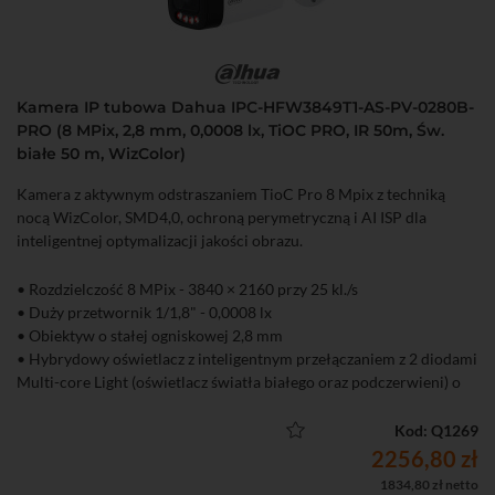
Kamera IP tubowa Dahua IPC-HFW3849T1-AS-PV-0280B-
PRO (8 MPix, 2,8 mm, 0,0008 lx, TiOC PRO, IR 50m, Św.
białe 50 m, WizColor)
Kamera z aktywnym odstraszaniem TioC Pro 8 Mpix z techniką
nocą WizColor, SMD4,0, ochroną perymetryczną i AI ISP dla
inteligentnej optymalizacji jakości obrazu.
• Rozdzielczość 8 MPix - 3840 × 2160 przy 25 kl./s
• Duży przetwornik 1/1,8" - 0,0008 lx
• Obiektyw o stałej ogniskowej 2,8 mm
• Hybrydowy oświetlacz z inteligentnym przełączaniem z 2 diodami
Multi-core Light (oświetlacz światła białego oraz podczerwieni) o
zasięgu do 50 m
• 4 tryby pracy oświetlacza (tylko IR, tylko LED, Smart - IR + LED,
Kod: Q1269
harmonogram)
2256,80 zł
• WizColor - kolorowy obraz przez całą dobę
1834,80 zł netto