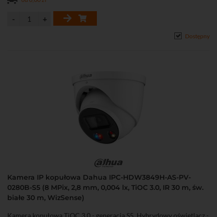
Dostępny
Kamera IP kopułowa Dahua IPC-HDW3849H-AS-PV-
0280B-S5 (8 MPix, 2,8 mm, 0,004 lx, TiOC 3.0, IR 30 m, św.
białe 30 m, WizSense)
Kamera kopułowa TiOC 3.0 - generacja S5. Hybrydowy oświetlacz -