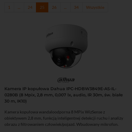
1
...
24
25
26
...
34
Wszystkie
Kamera IP kopułowa Dahua IPC-HDBW3849E-AS-IL-
0280B (8 Mpix, 2,8 mm, 0,007 lx, audio, IR 30m, św. białe
30 m, IK10)
Kamera kopułowa wandaloodporna 8 MPix WizSense z
obiektywem 2,8 mm, funkcją inteligentnej detekcji ruchu i analizy
obrazu z filtrowaniem człowiek/pojazd. Wbudowany mikrofon.