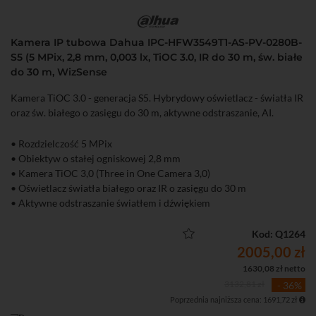
Kamera IP tubowa Dahua IPC-HFW3549T1-AS-PV-0280B-
S5 (5 MPix, 2,8 mm, 0,003 lx, TiOC 3.0, IR do 30 m, św. białe
do 30 m, WizSense
Kamera TiOC 3.0 - generacja S5. Hybrydowy oświetlacz - światła IR
oraz św. białego o zasięgu do 30 m, aktywne odstraszanie, AI.
• Rozdzielczość 5 MPix
• Obiektyw o stałej ogniskowej 2,8 mm
• Kamera TiOC 3,0 (Three in One Camera 3,0)
• Oświetlacz światła białego oraz IR o zasięgu do 30 m
• Aktywne odstraszanie światłem i dźwiękiem
• RTMP
• SMD 4.0
Kod: Q1264
• Złącza audio
2005,00 zł
• Złącza alarmowe
1630,08 zł netto
3132,81 zł
- 36%
Poprzednia najniższa cena: 1691,72 zł