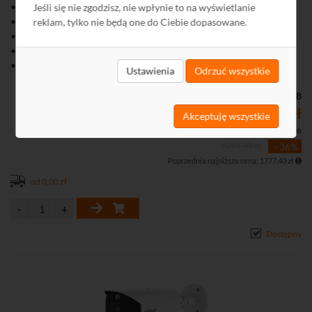
• Rozdzielczość 8 MPix
Jeśli się nie zgodzisz, nie wpłynie to na wyświetlanie
• Obiektyw o stałej ogniskowej 2,8 mm
reklam, tylko nie będą one do Ciebie dopasowane.
• Kamera TiOC 3.0 (Three in One Camera 2,0)
• Oświetlacz światła białego oraz IR o zasięgu do 30 m
• Aktywne odstraszanie światłem i dźwiękiem
Ustawienia
Odrzuć wszystkie
• RTMP
• SMD 4.0, QuickPick, AI SSA
Kod: Q1268
• Złącza audio
2106,55 zł
Akceptuję wszystkie
• Złącza alarmowe
1712,64 zł netto
3291,48 zł
- 36%
Poprzednia najniższa cena: 1777,40 zł
od 0,00 zł
Dostępny