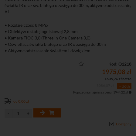
światła IR oraz św. białego o zasięgu do 30 m, aktywne odstraszanie,
AI.
• Rozdzielczość 8 MPix
• Obiektyw o stałej ogniskowej 2,8 mm
• Kamera TiOC 3,0 (Three in One Camera 3,0)
• Oświetlacz światła białego oraz IR o zasięgu do 30 m
• Aktywne odstraszanie światłem i dźwiękiem
• RTMP
• SMD 4.0
Kod: Q1218
• Złącza audio
1975,08 zł
• Złącza alarmowe
1605,76 zł netto
3086,07 zł
- 36%
Poprzednia najniższa cena: 1944,22 zł
od 0,00 zł
Dostępny