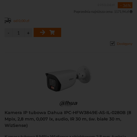
• Funkcje obrazu: 3D-DNR,WDR, BLC, HLC
1953,24 zł
- 36%
• Systemy detekcji ruchu, strefy prywatności
Poprzednia najniższa cena: 1171,94 zł
• Inteligentne zdarzenia: wykrywanie przekroczenia linii oraz ruchu
w strefie (wejście i wyjście)
od 0,00 zł
• Inteligentna detekcja ruchu SMD4.0 (Smart Motion Detection 4.0)
• Protokół RTMP, pozwalający przesłać strumień audio wideo
bezpośrednio na popularne platformy streamingowe jak Youtube,
Dostępny
Vimeo czy Twitch
• złącze audio 1 WE / 1 WY do podłączenia mikrofonu / głośnika
• Szczelna obudowa (IP67)
• Możliwość nagrywania na kartę microSD
• Zasilanie DC 12 V lub PoE (802.3af)
Kamera IP tubowa Dahua IPC-HFW3849E-AS-IL-0280B (8
Mpix, 2,8 mm, 0,007 lx, audio, IR 30 m, św. białe 30 m,
WizSense)
Kamera tubowa 8 MPix WizSense z obiektywem 2,8 mm, funkcją