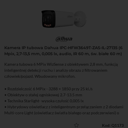
• Szczelna obudowa (IP67)
• Możliwość nagrywania na kartę microSD
• Zasilanie DC 12 V lub PoE (802.3af)
Kamera IP tubowa Dahua IPC-HFW3649T-ZAS-IL-27135 (6
Mpix, 2,7-13,5 mm, 0,005 lx, audio, IR 60 m, św. białe 60 m)
Kamera tubowa 6 MPix WizSense z obiektywem 2,8 mm, funkcją
inteligentnej detekcji ruchu i analizy obrazu z filtrowaniem
człowiek/pojazd. Wbudowany mikrofon.
• Rozdzielczość 6 MPix - 3288 × 1850 przy 25 kl./s
• Obiektyw o stałej ogniskowej 2.7-13.5 mm
• Technika Starlight- wysoka czułość 0,005 lx
• Hybrydowy oświetlacz z inteligentnym przełączaniem z 2 diodami
Multi-core Light (oświetlacz światła białego oraz podczerwieni) o
zasięgu do 60 m
• 4 tryby pracy oświetlacza (tylko IR, tylko LED, Smart - IR + LED,
Kod: Q1173