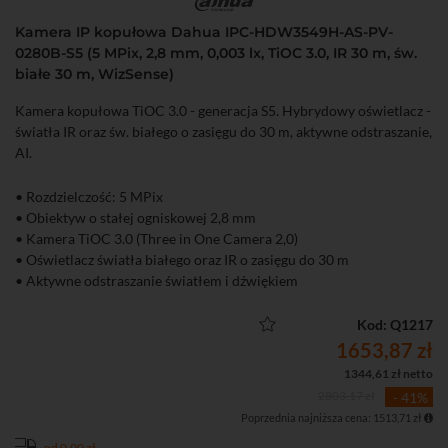
Kamera IP kopułowa Dahua IPC-HDW3549H-AS-PV-
0280B-S5 (5 MPix, 2,8 mm, 0,003 lx, TiOC 3.0, IR 30 m, św.
białe 30 m, WizSense)
Kamera kopułowa TiOC 3.0 - generacja S5. Hybrydowy oświetlacz -
światła IR oraz św. białego o zasięgu do 30 m, aktywne odstraszanie,
AI.
• Rozdzielczość: 5 MPix
• Obiektyw o stałej ogniskowej 2,8 mm
• Kamera TiOC 3.0 (Three in One Camera 2,0)
• Oświetlacz światła białego oraz IR o zasięgu do 30 m
• Aktywne odstraszanie światłem i dźwiękiem
• RTMP
• SMD 4.0, QuickPick, AI SSA
Kod: Q1217
• Złącza audio
1653,87 zł
• Złącza alarmowe
1344,61 zł netto
2803,17 zł
- 41%
Poprzednia najniższa cena: 1513,71 zł
od 0,00 zł