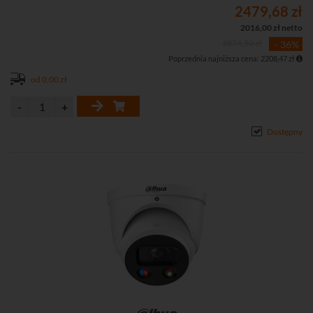
harmonogram)
2479,68 zł
• Full-color - kolorowy obraz przez całą dobę
2016,00 zł netto
• Funkcje obrazu: 3D-DNR,WDR, BLC, HLC
3874,50 zł
- 36%
• Systemy detekcji ruchu, strefy prywatności
Poprzednia najniższa cena: 2208,47 zł
• Inteligentne zdarzenia: wykrywanie przekroczenia linii oraz ruchu
w strefie (wejście i wyjście)
od 0,00 zł
• Inteligentna detekcja ruchu SMD4.0 (Smart Motion Detection 4.0)
• Protokół RTMP, pozwalający przesłać strumień audio wideo
bezpośrednio na popularne platformy streamingowe jak Youtube,
Dostępny
Vimeo czy Twitch
• Zącze audio 1 WE / 1 WY do podłączenia mikrofonu / głośnika
• Złącze alarmowe 1 WE / 1 WY
• Szczelna obudowa (IP67)
• Możliwość nagrywania na kartę microSD
• Zasilanie DC 12 V lub PoE (802.3af)