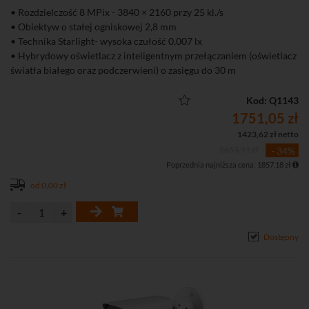
• Rozdzielczość 8 MPix - 3840 × 2160 przy 25 kl./s
• Obiektyw o stałej ogniskowej 2,8 mm
• Technika Starlight- wysoka czułość 0,007 lx
• Hybrydowy oświetlacz z inteligentnym przełączaniem (oświetlacz
światła białego oraz podczerwieni) o zasięgu do 30 m
• 4 tryby pracy oświetlacza (tylko IR, tylko LED, Smart - IR + LED,
harmonogram)
Kod: Q1143
• Full-color - kolorowy obraz przez całą dobę
1751,05 zł
• Funkcje obrazu: 3D-DNR,WDR, BLC, HLC
1423,62 zł netto
• Systemy detekcji ruchu, strefy prywatności
2653,11 zł
- 34%
• Inteligentne zdarzenia: wykrywanie przekroczenia linii oraz ruchu
Poprzednia najniższa cena: 1857,18 zł
w strefie (wejście i wyjście)
• Inteligentna detekcja ruchu SMD4.0 (Smart Motion Detection 4.0)
od 0,00 zł
• Protokół RTMP, pozwalający przesłać strumień audio wideo
bezpośrednio na popularne platformy streamingowe jak Youtube,
Vimeo czy Twitch
Dostępny
• Wbudowany mikrofon
• Szczelna obudowa (IP67)
• Możliwość nagrywania na kartę microSD
• Zasilanie DC 12 V lub PoE (802.3af)