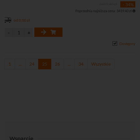
• AcuPick – lepsze wyszukiwania nagrań z danym człowiekiem lub
3419,40 zł
- 34%
pojazdem
Poprzednia najniższa cena: 3419,40 zł
• Funkcje obrazu: AI SSA, 3D-DNR,WDR, BLC, HLC
• Inteligentna detekcja ruchu SMD4.0 (Smart Motion Detection 4.0)
od 0,00 zł
• Inteligentne zdarzenia: wykrywanie przekroczenia linii oraz ruchu
w strefie (wejście i wyjście)
• Protokół RTMP, pozwalający przesłać strumień audio wideo
Dostępny
bezpośrednio na popularne platformy streamingowe jak Youtube,
Vimeo czy Twitch
• Złącze audio 1 WE / 1 WY do podłączenia mikrofonu / głośnika
1
...
24
25
26
...
34
Wszystkie
• Szczelna obudowa (IP67)
• Możliwość nagrywania na kartę microSD
• Zasilanie DC 12 V lub PoE (802.3af)
Wsparcie