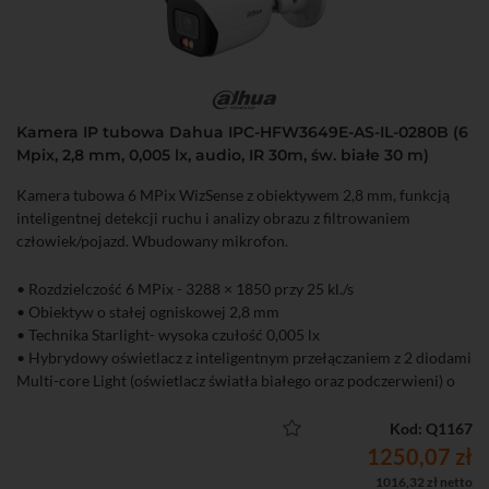
Kamera IP tubowa Dahua IPC-HFW3649E-AS-IL-0280B (6
Mpix, 2,8 mm, 0,005 lx, audio, IR 30m, św. białe 30 m)
Kamera tubowa 6 MPix WizSense z obiektywem 2,8 mm, funkcją
inteligentnej detekcji ruchu i analizy obrazu z filtrowaniem
człowiek/pojazd. Wbudowany mikrofon.
• Rozdzielczość 6 MPix - 3288 × 1850 przy 25 kl./s
• Obiektyw o stałej ogniskowej 2,8 mm
• Technika Starlight- wysoka czułość 0,005 lx
• Hybrydowy oświetlacz z inteligentnym przełączaniem z 2 diodami
Multi-core Light (oświetlacz światła białego oraz podczerwieni) o
zasięgu do 30 m
• 4 tryby pracy oświetlacza (tylko IR, tylko LED, Smart - IR + LED,
Kod: Q1167
harmonogram)
1250,07 zł
• Full-color - kolorowy obraz przez całą dobę
1016,32 zł netto