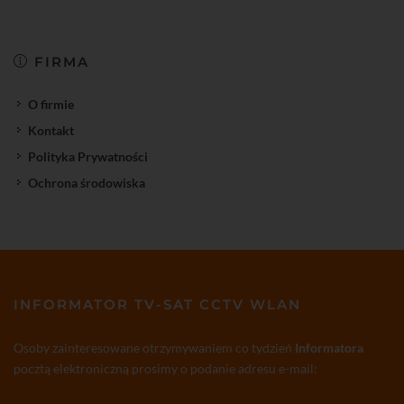
FIRMA
O firmie
Kontakt
Polityka Prywatności
Ochrona środowiska
INFORMATOR TV-SAT CCTV WLAN
Osoby zainteresowane otrzymywaniem co tydzień
Informatora
pocztą elektroniczną prosimy o podanie adresu e-mail: