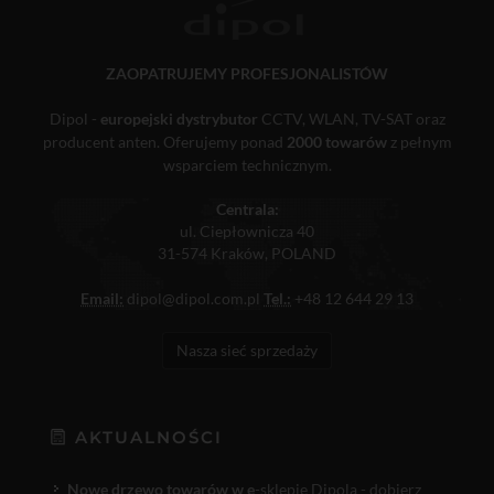
ZAOPATRUJEMY PROFESJONALISTÓW
Dipol -
europejski dystrybutor
CCTV, WLAN, TV-SAT oraz
producent anten. Oferujemy ponad
2000 towarów
z pełnym
wsparciem technicznym.
Centrala:
ul. Ciepłownicza 40
31-574 Kraków, POLAND
Email:
dipol@dipol.com.pl
Tel.:
+48 12 644 29 13
Nasza sieć sprzedaży
AKTUALNOŚCI
Nowe drzewo towarów w e
-sklepie Dipola - dobierz