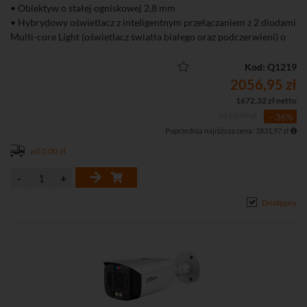
• Obiektyw o stałej ogniskowej 2,8 mm
• Hybrydowy oświetlacz z inteligentnym przełączaniem z 2 diodami
Multi-core Light (oświetlacz światła białego oraz podczerwieni) o
zasięgu do 30 m
• 4 tryby pracy oświetlacza (tylko IR, tylko LED, Smart - IR + LED,
Kod: Q1219
harmonogram)
2056,95 zł
• WizColor - kolorowy obraz przez całą dobę
1672,32 zł netto
• AcuPick – lepsze wyszukiwania nagrań z danym człowiekiem lub
3213,99 zł
- 36%
pojazdem
Poprzednia najniższa cena: 1831,97 zł
• Funkcje obrazu: AI SSA, 3D-DNR,WDR, BLC, HLC
• Inteligentna detekcja ruchu SMD4.0 (Smart Motion Detection 4.0)
od 0,00 zł
• Inteligentne zdarzenia: wykrywanie przekroczenia linii oraz ruchu
w strefie (wejście i wyjście)
• Protokół RTMP, pozwalający przesłać strumień audio wideo
Dostępny
bezpośrednio na popularne platformy streamingowe jak Youtube,
Vimeo czy Twitch
• Złącze audio 1 WE / 1 WY do podłączenia mikrofonu / głośnika
• Szczelna obudowa (IP67)
• Możliwość nagrywania na kartę microSD
• Zasilanie DC 12 V lub PoE (802.3af)